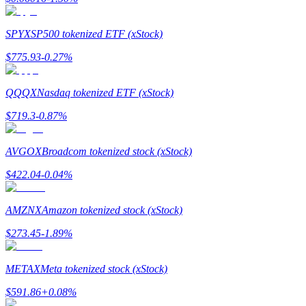
SPYX
SP500 tokenized ETF (xStock)
Przewodnik
$
775.93
-0.27
%
Przewodnik dla początkujących dotyczący kontraktów futures
QQQX
Nasdaq tokenized ETF (xStock)
$
719.3
-0.87
%
AVGOX
Broadcom tokenized stock (xStock)
$
422.04
-0.04
%
AMZNX
Amazon tokenized stock (xStock)
Strategie handlowe
$
273.45
-1.89
%
Dowiedz się, jak zachować rentowność
METAX
Meta tokenized stock (xStock)
$
591.86
+
0.08
%