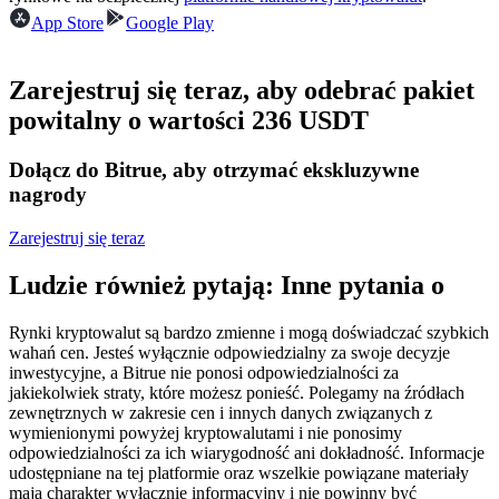
Kontrakty terminowe na USDC
App Store
Google Play
Kontrakty futures wykorzystujące USDC jako zabezpieczenie
Zarejestruj się teraz, aby odebrać pakiet
powitalny o wartości 236 USDT
Dołącz do Bitrue, aby otrzymać ekskluzywne
nagrody
Zarejestruj się teraz
Kopiowanie Transakcji
Ludzie również pytają: Inne pytania o
Dołącz do najlepszych traderów
Rynki kryptowalut są bardzo zmienne i mogą doświadczać szybkich
wahań cen. Jesteś wyłącznie odpowiedzialny za swoje decyzje
inwestycyjne, a Bitrue nie ponosi odpowiedzialności za
jakiekolwiek straty, które możesz ponieść. Polegamy na źródłach
zewnętrznych w zakresie cen i innych danych związanych z
wymienionymi powyżej kryptowalutami i nie ponosimy
odpowiedzialności za ich wiarygodność ani dokładność. Informacje
udostępniane na tej platformie oraz wszelkie powiązane materiały
mają charakter wyłącznie informacyjny i nie powinny być