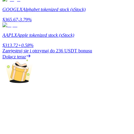
GOOGLX
Alphabet tokenized stock (xStock)
$
365.67
-3.79
%
Zarabiać
AAPLX
Apple tokenized stock (xStock)
$
313.72
+
0.58
%
Zarejestruj się i otrzymaj do
236 USDT
bonusu
Dołącz teraz
Mocna Świnka
Codziennie zdobywaj konkurencyjne nagrody