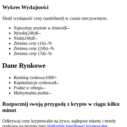
Wykres Wydajności
Śledź wydajność ceny (undefined) w czasie rzeczywistym.
Kontrakty terminowe COIN-M
Najwyższy poziom w historii
$
--
Wysoki
(24h)
$
--
Kontrakty terminowe na kryptowaluty
Niski
(24h)
$
--
Zmiana ceny
(1h)
--
%
Zmiana ceny
(24h)
--
%
Zmiana ceny
(7d)
--
%
TradFi
Dane Rynkowe
Instrumenty pochodne na akcje, forex, metale szlachetne i
towary
Ranking rynkowy
1000+
Kapitalizacja rynkowa
$
--
Podaż w obiegu
--
Maksymalna podaż
--
Rozpocznij swoją przygodę z krypto w ciągu kilku
minut
Odkrywaj ceny kryptowalut na żywo, najlepsze tokeny i trendy
rynkowe na bezpiecznej
platformie handlowej kryptowalut
.