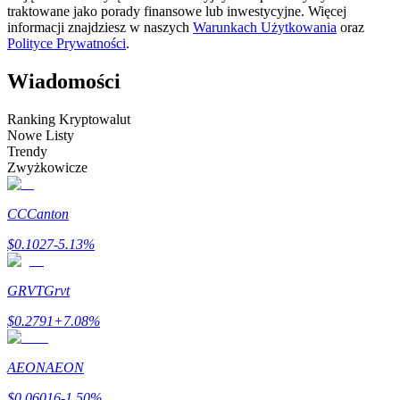
traktowane jako porady finansowe lub inwestycyjne. Więcej
informacji znajdziesz w naszych
Warunkach Użytkowania
oraz
Zostań traderem kopiującym
Polityce Prywatności
.
Ciesz się podziałem zysków i prowizjami z kopiowania
transakcji
Wiadomości
Ranking Kryptowalut
Nowe Listy
Trendy
Zwyżkowicze
CC
Canton
$
0.1027
-5.13
%
Informacja
Analiza Big Data, w tym informacje handlowe itp.
GRVT
Grvt
$
0.2791
+
7.08
%
AEON
AEON
$
0.06016
-1.50
%