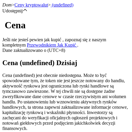
Dom
>
Ceny kryptowalut
>
(undefined)
Udostępnij
Cena
Kontrakty terminowe
Jeśli nie jesteś pewien jak kupić , zapoznaj się z naszym
kompletnym
Przewodnikiem Jak Kupić
.
Dane zaktualizowano o (UTC+8)
Cena (undefined) Dzisiaj
Cena (undefined) jest obecnie niedostępna. Może to być
spowodowane tym, że token nie jest jeszcze notowany do handlu,
aktywność rynkowa jest ograniczona lub rynki handlowe są
Kontrakty terminowe na USDT
tymczasowo zawieszone. W tej chwili nie są dostępne żadne
zweryfikowane dane cenowe w czasie rzeczywistym ani wolumen
Kontrakty futures wykorzystujące USDT jako zabezpieczenie
handlu. Po ustanowieniu lub wznowieniu aktywnych rynków
handlowych, ta strona zapewni zaktualizowane informacje cenowe,
kapitalizację rynkową i wskaźniki płynności. Inwestorzy są
zachęcani do weryfikacji oficjalnych ogłoszeń projektowych i
notowań giełdowych przed podjęciem jakichkolwiek decyzji
finansowych.