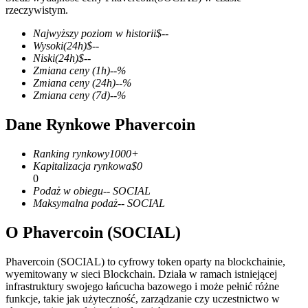
rzeczywistym.
Najwyższy poziom w historii
$
--
Wysoki
(24h)
$
--
Niski
(24h)
$
--
Kontrakty terminowe COIN-M
Zmiana ceny
(1h)
--
%
Zmiana ceny
(24h)
--
%
Kontrakty terminowe na kryptowaluty
Zmiana ceny
(7d)
--
%
Dane Rynkowe Phavercoin
TradFi
Ranking rynkowy
1000+
Instrumenty pochodne na akcje, forex, metale szlachetne i
Kapitalizacja rynkowa
$
0
towary
0
Podaż w obiegu
--
SOCIAL
Maksymalna podaż
--
SOCIAL
O Phavercoin (SOCIAL)
Phavercoin (SOCIAL) to cyfrowy token oparty na blockchainie,
wyemitowany w sieci Blockchain. Działa w ramach istniejącej
infrastruktury swojego łańcucha bazowego i może pełnić różne
funkcje, takie jak użyteczność, zarządzanie czy uczestnictwo w