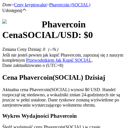
Dom
>
Ceny kryptowalut
>
Phavercoin
(SOCIAL)
Udostępnij
Phavercoin
Kontrakty terminowe
Cena
SOCIAL
/USD: $
0
Zmiana Ceny Dzisiaj
:
0
（
--
%）
Jeśli nie jesteś pewien jak kupić Phavercoin, zapoznaj się z naszym
kompletnym
Przewodnikiem Jak Kupić SOCIAL
.
Dane zaktualizowano o (UTC+8)
Cena Phavercoin(SOCIAL) Dzisiaj
Kontrakty terminowe na USDT
Aktualna cena Phavercoin(SOCIAL) wynosi $0 USD. Handel
rozpoczął się niedawno, a wskaźniki zmian 24-godzinnych nie są
Kontrakty futures wykorzystujące USDT jako zabezpieczenie
jeszcze w pełni ustalone. Dane rynkowe zostaną wyświetlone po
zarejestrowaniu wystarczającego wolumenu obrotu.
Wykres Wydajności Phavercoin
Śledź wydajność ceny Phavercoin(SOCIAL) w czasie