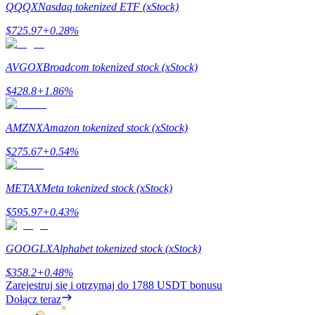
QQQX
Nasdaq tokenized ETF (xStock)
$
725.97
+
0.28
%
Stawianie
AVGOX
Broadcom tokenized stock (xStock)
Wysokie zyski i natychmiastowy dostęp
$
428.8
+
1.86
%
AMZNX
Amazon tokenized stock (xStock)
$
275.67
+
0.54
%
METAX
Meta tokenized stock (xStock)
$
595.97
+
0.43
%
Launchpool
Elastyczne stawianie zakładów, aby zarabiać na popularnych
GOOGLX
Alphabet tokenized stock (xStock)
tokenach
$
358.2
+
0.48
%
Zarejestruj się i otrzymaj do
1788 USDT
bonusu
Dołącz teraz