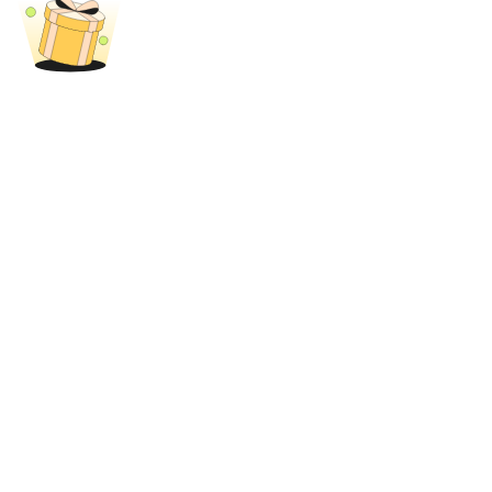
Blokady BTR
Ekskluzywne inwestycje dla posiadaczy BTR
Pożyczki
Usługa pożyczek wspieranych kryptowalutami