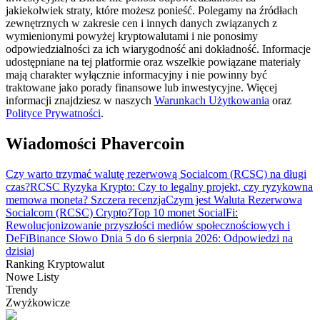
jakiekolwiek straty, które możesz ponieść. Polegamy na źródłach
zewnętrznych w zakresie cen i innych danych związanych z
wymienionymi powyżej kryptowalutami i nie ponosimy
odpowiedzialności za ich wiarygodność ani dokładność. Informacje
Przewodnik
udostępniane na tej platformie oraz wszelkie powiązane materiały
mają charakter wyłącznie informacyjny i nie powinny być
Przewodnik dla początkujących dotyczący kontraktów futures
traktowane jako porady finansowe lub inwestycyjne. Więcej
informacji znajdziesz w naszych
Warunkach Użytkowania
oraz
Polityce Prywatności
.
Wiadomości Phavercoin
Czy warto trzymać walutę rezerwową Socialcom (RCSC) na długi
czas?
RCSC Ryzyka Krypto: Czy to legalny projekt, czy ryzykowna
memowa moneta? Szczera recenzja
Czym jest Waluta Rezerwowa
Socialcom (RCSC) Crypto?
Top 10 monet SocialFi:
Rewolucjonizowanie przyszłości mediów społecznościowych i
Strategie handlowe
DeFi
Binance Słowo Dnia 5 do 6 sierpnia 2026: Odpowiedzi na
Dowiedz się, jak zachować rentowność
dzisiaj
Ranking Kryptowalut
Nowe Listy
Trendy
Zwyżkowicze