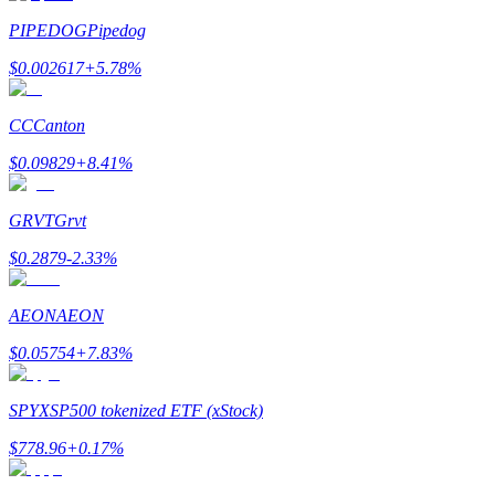
PIPEDOG
Pipedog
$
0.002617
+
5.78
%
Zarabiać
CC
Canton
$
0.09829
+
8.41
%
GRVT
Grvt
$
0.2879
-2.33
%
Mocna Świnka
AEON
AEON
Codziennie zdobywaj konkurencyjne nagrody
$
0.05754
+
7.83
%
SPYX
SP500 tokenized ETF (xStock)
$
778.96
+
0.17
%