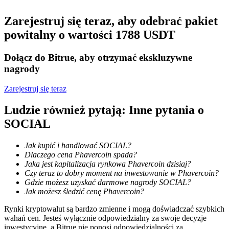
Zostań traderem kopiującym
Zarejestruj się teraz, aby odebrać pakiet
powitalny o wartości 1788 USDT
Ciesz się podziałem zysków i prowizjami z kopiowania
transakcji
Dołącz do Bitrue, aby otrzymać ekskluzywne
nagrody
Zarejestruj się teraz
Ludzie również pytają: Inne pytania o
SOCIAL
Jak kupić i handlować SOCIAL?
Informacja
Dlaczego cena Phavercoin spada?
Jaka jest kapitalizacja rynkowa Phavercoin dzisiaj?
Analiza Big Data, w tym informacje handlowe itp.
Czy teraz to dobry moment na inwestowanie w Phavercoin?
Gdzie możesz uzyskać darmowe nagrody SOCIAL?
Jak możesz śledzić cenę Phavercoin?
Rynki kryptowalut są bardzo zmienne i mogą doświadczać szybkich
wahań cen. Jesteś wyłącznie odpowiedzialny za swoje decyzje
inwestycyjne, a Bitrue nie ponosi odpowiedzialności za