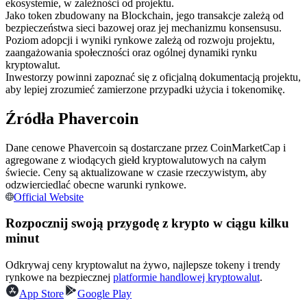
ekosystemie, w zależności od projektu.
Kontrakty terminowe na USDC
Jako token zbudowany na Blockchain, jego transakcje zależą od
Kontrakty futures wykorzystujące USDC jako zabezpieczenie
bezpieczeństwa sieci bazowej oraz jej mechanizmu konsensusu.
Poziom adopcji i wyniki rynkowe zależą od rozwoju projektu,
zaangażowania społeczności oraz ogólnej dynamiki rynku
kryptowalut.
Inwestorzy powinni zapoznać się z oficjalną dokumentacją projektu,
aby lepiej zrozumieć zamierzone przypadki użycia i tokenomikę.
Źródła Phavercoin
Dane cenowe Phavercoin są dostarczane przez CoinMarketCap i
agregowane z wiodących giełd kryptowalutowych na całym
Kopiowanie Transakcji
świecie. Ceny są aktualizowane w czasie rzeczywistym, aby
odzwierciedlać obecne warunki rynkowe.
Dołącz do najlepszych traderów
Official Website
Rozpocznij swoją przygodę z krypto w ciągu kilku
minut
Odkrywaj ceny kryptowalut na żywo, najlepsze tokeny i trendy
rynkowe na bezpiecznej
platformie handlowej kryptowalut
.
App Store
Google Play