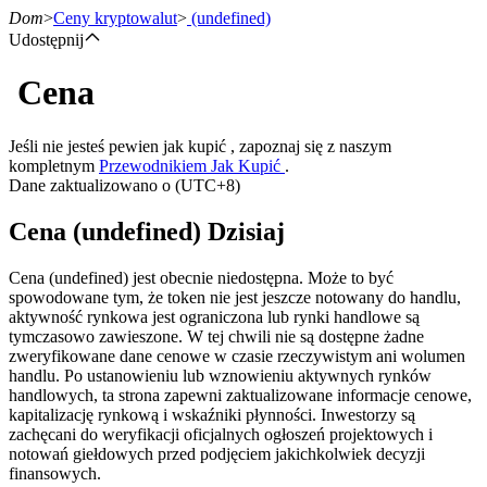
Dom
>
Ceny kryptowalut
>
(undefined)
Udostępnij
Cena
Kontrakty terminowe
Jeśli nie jesteś pewien jak kupić , zapoznaj się z naszym
kompletnym
Przewodnikiem Jak Kupić
.
Dane zaktualizowano o (UTC+8)
Cena (undefined) Dzisiaj
Cena (undefined) jest obecnie niedostępna. Może to być
spowodowane tym, że token nie jest jeszcze notowany do handlu,
aktywność rynkowa jest ograniczona lub rynki handlowe są
Kontrakty terminowe na USDT
tymczasowo zawieszone. W tej chwili nie są dostępne żadne
zweryfikowane dane cenowe w czasie rzeczywistym ani wolumen
Kontrakty futures wykorzystujące USDT jako zabezpieczenie
handlu. Po ustanowieniu lub wznowieniu aktywnych rynków
handlowych, ta strona zapewni zaktualizowane informacje cenowe,
kapitalizację rynkową i wskaźniki płynności. Inwestorzy są
zachęcani do weryfikacji oficjalnych ogłoszeń projektowych i
notowań giełdowych przed podjęciem jakichkolwiek decyzji
finansowych.