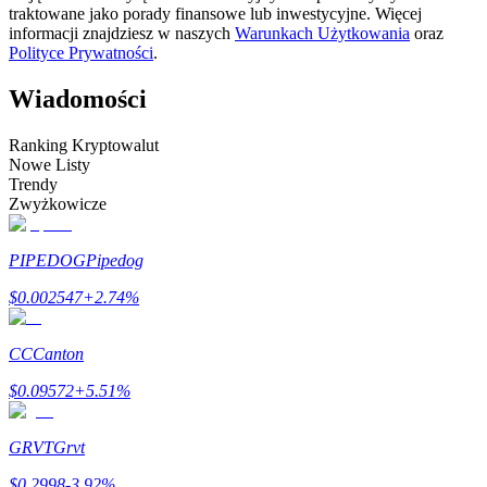
traktowane jako porady finansowe lub inwestycyjne. Więcej
informacji znajdziesz w naszych
Warunkach Użytkowania
oraz
Zostań traderem kopiującym
Polityce Prywatności
.
Ciesz się podziałem zysków i prowizjami z kopiowania
transakcji
Wiadomości
Ranking Kryptowalut
Nowe Listy
Trendy
Zwyżkowicze
PIPEDOG
Pipedog
$
0.002547
+
2.74
%
Informacja
Analiza Big Data, w tym informacje handlowe itp.
CC
Canton
$
0.09572
+
5.51
%
GRVT
Grvt
$
0.2998
-3.92
%