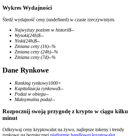
Wykres Wydajności
Śledź wydajność ceny (undefined) w czasie rzeczywistym.
Kontrakty terminowe COIN-M
Najwyższy poziom w historii
$
--
Wysoki
(24h)
$
--
Kontrakty terminowe na kryptowaluty
Niski
(24h)
$
--
Zmiana ceny
(1h)
--
%
Zmiana ceny
(24h)
--
%
Zmiana ceny
(7d)
--
%
TradFi
Dane Rynkowe
Instrumenty pochodne na akcje, forex, metale szlachetne i
towary
Ranking rynkowy
1000+
Kapitalizacja rynkowa
$
--
Podaż w obiegu
--
Maksymalna podaż
--
Rozpocznij swoją przygodę z krypto w ciągu kilku
minut
Odkrywaj ceny kryptowalut na żywo, najlepsze tokeny i trendy
rynkowe na bezpiecznej
platformie handlowej kryptowalut
.