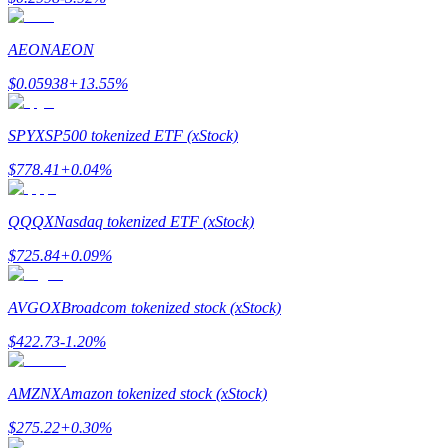
AEON
AEON
Przewodnik
$
0.05938
+
13.55
%
Przewodnik dla początkujących dotyczący kontraktów futures
SPYX
SP500 tokenized ETF (xStock)
$
778.41
+
0.04
%
QQQX
Nasdaq tokenized ETF (xStock)
$
725.84
+
0.09
%
AVGOX
Broadcom tokenized stock (xStock)
Strategie handlowe
$
422.73
-1.20
%
Dowiedz się, jak zachować rentowność
AMZNX
Amazon tokenized stock (xStock)
$
275.22
+
0.30
%