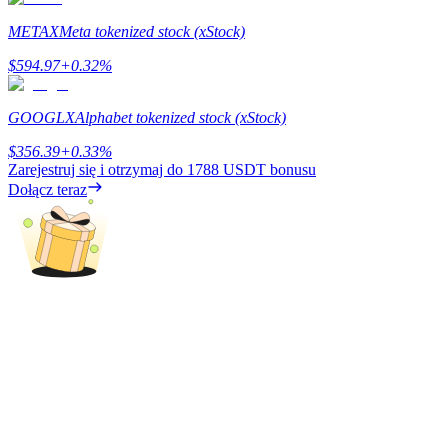
METAX
Meta tokenized stock (xStock)
$
594.97
+
0.32
%
Zarabiać
GOOGLX
Alphabet tokenized stock (xStock)
$
356.39
+
0.33
%
Zarejestruj się i otrzymaj do
1788 USDT
bonusu
Dołącz teraz
Mocna Świnka
Codziennie zdobywaj konkurencyjne nagrody