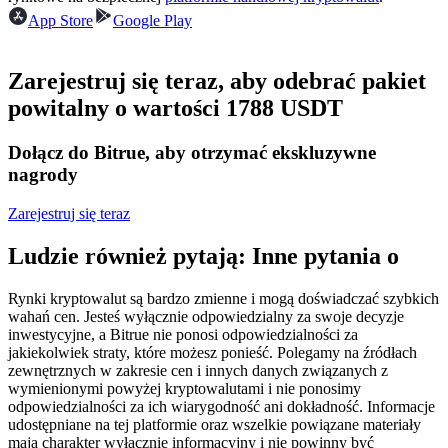
Kontrakty terminowe na USDC
App Store
Google Play
Kontrakty futures wykorzystujące USDC jako zabezpieczenie
Zarejestruj się teraz, aby odebrać pakiet
powitalny o wartości 1788 USDT
Dołącz do Bitrue, aby otrzymać ekskluzywne
nagrody
Zarejestruj się teraz
Kopiowanie Transakcji
Ludzie również pytają: Inne pytania o
Dołącz do najlepszych traderów
Rynki kryptowalut są bardzo zmienne i mogą doświadczać szybkich
wahań cen. Jesteś wyłącznie odpowiedzialny za swoje decyzje
inwestycyjne, a Bitrue nie ponosi odpowiedzialności za
jakiekolwiek straty, które możesz ponieść. Polegamy na źródłach
zewnętrznych w zakresie cen i innych danych związanych z
wymienionymi powyżej kryptowalutami i nie ponosimy
odpowiedzialności za ich wiarygodność ani dokładność. Informacje
udostępniane na tej platformie oraz wszelkie powiązane materiały
mają charakter wyłącznie informacyjny i nie powinny być