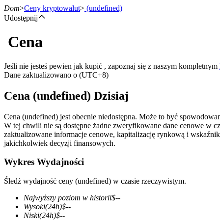
Dom
>
Ceny kryptowalut
>
(undefined)
Udostępnij
Cena
Kontrakty terminowe
Jeśli nie jesteś pewien jak kupić , zapoznaj się z naszym kompletnym
Dane zaktualizowano o (UTC+8)
Cena (undefined) Dzisiaj
Cena (undefined) jest obecnie niedostępna. Może to być spowodowan
W tej chwili nie są dostępne żadne zweryfikowane dane cenowe w c
zaktualizowane informacje cenowe, kapitalizację rynkową i wskaźnik
jakichkolwiek decyzji finansowych.
Kontrakty terminowe na USDT
Wykres Wydajności
Kontrakty futures wykorzystujące USDT jako zabezpieczenie
Śledź wydajność ceny (undefined) w czasie rzeczywistym.
Najwyższy poziom w historii
$
--
Wysoki
(24h)
$
--
Niski
(24h)
$
--