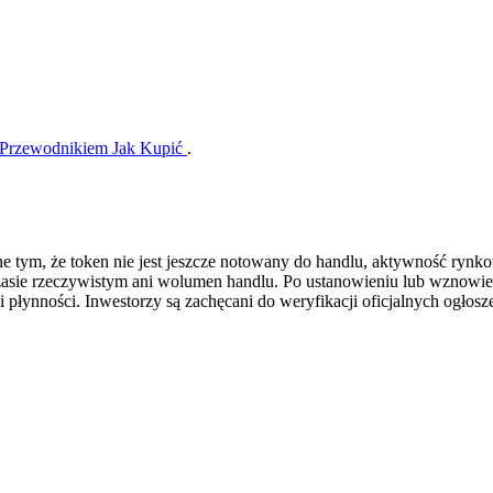
Przewodnikiem Jak Kupić
.
e tym, że token nie jest jeszcze notowany do handlu, aktywność rynk
zasie rzeczywistym ani wolumen handlu. Po ustanowieniu lub wznowi
i płynności. Inwestorzy są zachęcani do weryfikacji oficjalnych ogło