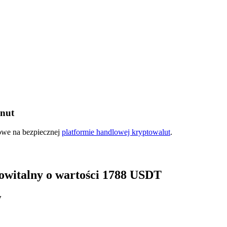
inut
ry
kowe na bezpiecznej
platformie handlowej kryptowalut
.
 powitalny o wartości 1788 USDT
y