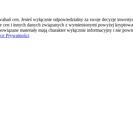
hań cen. Jesteś wyłącznie odpowiedzialny za swoje decyzje inwestycyj
ie cen i innych danych związanych z wymienionymi powyżej kryptowal
 powiązane materiały mają charakter wyłącznie informacyjny i nie pow
yce Prywatności
.