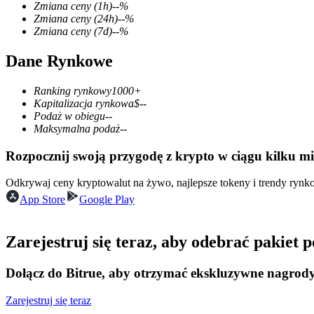
Zmiana ceny
(1h)
--
%
Zmiana ceny
(24h)
--
%
Zmiana ceny
(7d)
--
%
Dane Rynkowe
Kontrakty terminowe COIN-M
Kontrakty terminowe na kryptowaluty
Ranking rynkowy
1000+
Kapitalizacja rynkowa
$
--
Podaż w obiegu
--
Maksymalna podaż
--
TradFi
Rozpocznij swoją przygodę z krypto w ciągu kilku m
Instrumenty pochodne na akcje, forex, metale szlachetne i towa
Odkrywaj ceny kryptowalut na żywo, najlepsze tokeny i trendy ryn
App Store
Google Play
Zarejestruj się teraz, aby odebrać pakiet
Dołącz do Bitrue, aby otrzymać ekskluzywne nagrod
Zarejestruj się teraz
Kontrakty terminowe na USDC