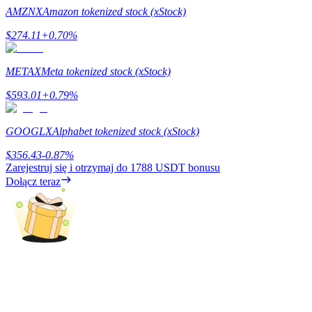
AMZNX
Amazon tokenized stock (xStock)
Przewodnik
$
274.11
+
0.70
%
Przewodnik dla początkujących dotyczący kontraktów futures
METAX
Meta tokenized stock (xStock)
$
593.01
+
0.79
%
GOOGLX
Alphabet tokenized stock (xStock)
$
356.43
-0.87
%
Zarejestruj się i otrzymaj do
1788 USDT
bonusu
Dołącz teraz
Strategie handlowe
Dowiedz się, jak zachować rentowność