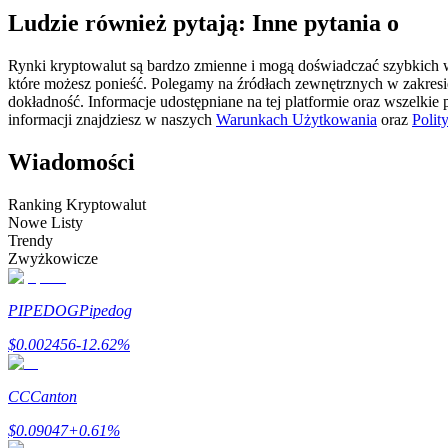
Ludzie również pytają: Inne pytania o
Kontrakty futures wykorzystujące USDC jako zabezpieczenie
Rynki kryptowalut są bardzo zmienne i mogą doświadczać szybkich wa
które możesz ponieść. Polegamy na źródłach zewnętrznych w zakres
dokładność. Informacje udostępniane na tej platformie oraz wszelkie
informacji znajdziesz w naszych
Warunkach Użytkowania
oraz
Polit
Wiadomości
Ranking Kryptowalut
Nowe Listy
Kopiowanie Transakcji
Trendy
Zwyżkowicze
Dołącz do najlepszych traderów
PIPEDOG
Pipedog
$
0.002456
-12.62
%
CC
Canton
$
0.09047
+
0.61
%