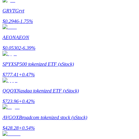
Zostań traderem kopiującym
GRVT
Grvt
Ciesz się podziałem zysków i prowizjami z kopiowania transak
$
0.2946
-1.75
%
AEON
AEON
$
0.05302
-6.39
%
SPYX
SP500 tokenized ETF (xStock)
$
777.41
+
0.47
%
Informacja
Analiza Big Data, w tym informacje handlowe itp.
QQQX
Nasdaq tokenized ETF (xStock)
$
723.96
+
0.42
%
AVGOX
Broadcom tokenized stock (xStock)
$
428.28
+
0.54
%