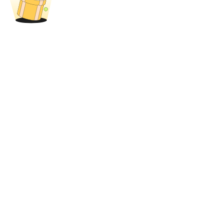
Blokady BTR
Ekskluzywne inwestycje dla posiadaczy BTR
Pożyczki
Usługa pożyczek wspieranych kryptowalutami