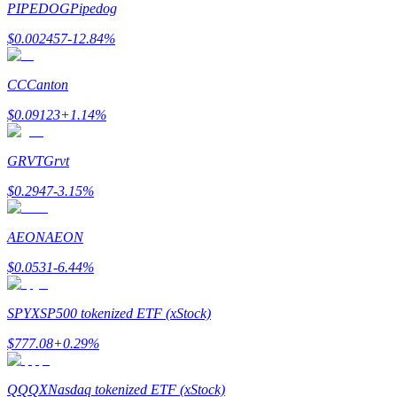
PIPEDOG
Pipedog
$
0.002457
-12.84
%
Zarabiać
CC
Canton
$
0.09123
+
1.14
%
GRVT
Grvt
$
0.2947
-3.15
%
AEON
AEON
Mocna Świnka
$
0.0531
-6.44
%
Codziennie zdobywaj konkurencyjne nagrody
SPYX
SP500 tokenized ETF (xStock)
$
777.08
+
0.29
%
QQQX
Nasdaq tokenized ETF (xStock)