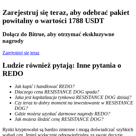
Zostań traderem kopiującym
Zarejestruj się teraz, aby odebrać pakiet
powitalny o wartości 1788 USDT
Ciesz się podziałem zysków i prowizjami z kopiowania
transakcji
Dołącz do Bitrue, aby otrzymać ekskluzywne
nagrody
Zarejestruj się teraz
Ludzie również pytają: Inne pytania o
REDO
Jak kupić i handlować REDO?
Informacja
Dlaczego cena RESISTANCE DOG spada?
Jaka jest kapitalizacja rynkowa RESISTANCE DOG dzisiaj?
Analiza Big Data, w tym informacje handlowe itp.
Czy teraz to dobry moment na inwestowanie w RESISTANCE
DOG?
Gdzie możesz uzyskać darmowe nagrody REDO?
Jak możesz śledzić cenę RESISTANCE DOG?
Rynki kryptowalut są bardzo zmienne i mogą doświadczać szybkich
wahań cen. Jesteś wyłącznie odpowiedzialny za swoje decyzje