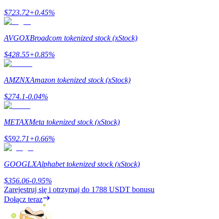
$
723.72
+
0.45
%
Stawianie
AVGOX
Broadcom tokenized stock (xStock)
Wysokie zyski i natychmiastowy dostęp
$
428.55
+
0.85
%
AMZNX
Amazon tokenized stock (xStock)
$
274.1
-0.04
%
METAX
Meta tokenized stock (xStock)
$
592.71
+
0.66
%
Launchpool
GOOGLX
Alphabet tokenized stock (xStock)
Elastyczne stawianie zakładów, aby zarabiać na popularnych
tokenach
$
356.06
-0.95
%
Zarejestruj się i otrzymaj do
1788 USDT
bonusu
Dołącz teraz