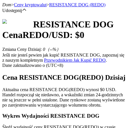
Dom
>
Ceny kryptowalut
>
RESISTANCE DOG
(REDO)
Udostępnij
RESISTANCE DOG
Kontrakty terminowe
Cena
REDO
/USD: $
0
Zmiana Ceny Dzisiaj
:
0
（
--
%）
Jeśli nie jesteś pewien jak kupić RESISTANCE DOG, zapoznaj się
z naszym kompletnym
Przewodnikiem Jak Kupić REDO
.
Dane zaktualizowano o (UTC+8)
Cena RESISTANCE DOG(REDO) Dzisiaj
Kontrakty terminowe na USDT
Aktualna cena RESISTANCE DOG(REDO) wynosi $0 USD.
Handel rozpoczął się niedawno, a wskaźniki zmian 24-godzinnych
Kontrakty futures wykorzystujące USDT jako zabezpieczenie
nie są jeszcze w pełni ustalone. Dane rynkowe zostaną wyświetlone
po zarejestrowaniu wystarczającego wolumenu obrotu.
Wykres Wydajności RESISTANCE DOG
Śledź wydajność ceny RESISTANCE DOG(REDO) w czasie