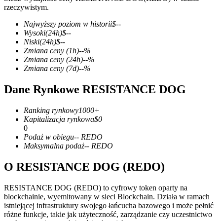
rzeczywistym.
Najwyższy poziom w historii
$
--
Wysoki
(24h)
$
--
Niski
(24h)
$
--
Kontrakty terminowe COIN-M
Zmiana ceny
(1h)
--
%
Zmiana ceny
(24h)
--
%
Kontrakty terminowe na kryptowaluty
Zmiana ceny
(7d)
--
%
Dane Rynkowe RESISTANCE DOG
TradFi
Ranking rynkowy
1000+
Instrumenty pochodne na akcje, forex, metale szlachetne i
Kapitalizacja rynkowa
$
0
towary
0
Podaż w obiegu
--
REDO
Maksymalna podaż
--
REDO
O RESISTANCE DOG (REDO)
RESISTANCE DOG (REDO) to cyfrowy token oparty na
blockchainie, wyemitowany w sieci Blockchain. Działa w ramach
istniejącej infrastruktury swojego łańcucha bazowego i może pełnić
różne funkcje, takie jak użyteczność, zarządzanie czy uczestnictwo