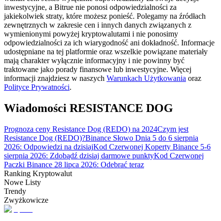
inwestycyjne, a Bitrue nie ponosi odpowiedzialności za
jakiekolwiek straty, które możesz ponieść. Polegamy na źródłach
zewnętrznych w zakresie cen i innych danych związanych z
wymienionymi powyżej kryptowalutami i nie ponosimy
Przewodnik
odpowiedzialności za ich wiarygodność ani dokładność. Informacje
udostępniane na tej platformie oraz wszelkie powiązane materiały
Przewodnik dla początkujących dotyczący kontraktów futures
mają charakter wyłącznie informacyjny i nie powinny być
traktowane jako porady finansowe lub inwestycyjne. Więcej
informacji znajdziesz w naszych
Warunkach Użytkowania
oraz
Polityce Prywatności
.
Wiadomości RESISTANCE DOG
Prognoza ceny Resistance Dog (REDO) na 2024
Czym jest
Resistance Dog (REDO)?
Binance Słowo Dnia 5 do 6 sierpnia
2026: Odpowiedzi na dzisiaj
Kod Czerwonej Koperty Binance 5-6
sierpnia 2026: Zdobądź dzisiaj darmowe punkty
Kod Czerwonej
Strategie handlowe
Paczki Binance 28 lipca 2026: Odebrać teraz
Dowiedz się, jak zachować rentowność
Ranking Kryptowalut
Nowe Listy
Trendy
Zwyżkowicze