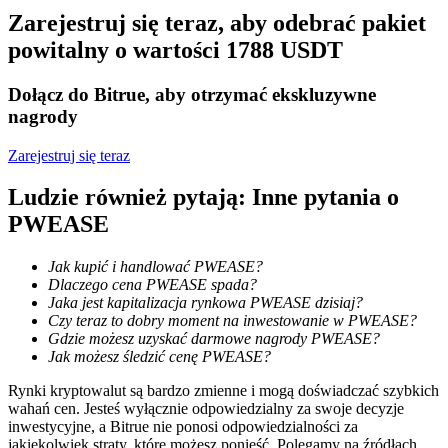
Zarejestruj się teraz, aby odebrać pakiet
Zostań traderem kopiującym
powitalny o wartości 1788 USDT
Ciesz się podziałem zysków i prowizjami z kopiowania
transakcji
Dołącz do Bitrue, aby otrzymać ekskluzywne
nagrody
Zarejestruj się teraz
Ludzie również pytają: Inne pytania o
PWEASE
Jak kupić i handlować PWEASE?
Dlaczego cena PWEASE spada?
Informacja
Jaka jest kapitalizacja rynkowa PWEASE dzisiaj?
Czy teraz to dobry moment na inwestowanie w PWEASE?
Analiza Big Data, w tym informacje handlowe itp.
Gdzie możesz uzyskać darmowe nagrody PWEASE?
Jak możesz śledzić cenę PWEASE?
Rynki kryptowalut są bardzo zmienne i mogą doświadczać szybkich
wahań cen. Jesteś wyłącznie odpowiedzialny za swoje decyzje
inwestycyjne, a Bitrue nie ponosi odpowiedzialności za
jakiekolwiek straty, które możesz ponieść. Polegamy na źródłach