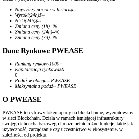
Najwyższy poziom w historii
$
--
Wysoki
(24h)
$
--
Niski
(24h)
$
--
Zmiana ceny
(1h)
--
%
Kontrakty terminowe COIN-M
Zmiana ceny
(24h)
--
%
Zmiana ceny
(7d)
--
%
Kontrakty terminowe na kryptowaluty
Dane Rynkowe PWEASE
TradFi
Ranking rynkowy
1000+
Kapitalizacja rynkowa
$
0
Instrumenty pochodne na akcje, forex, metale szlachetne i
0
towary
Podaż w obiegu
--
PWEASE
Maksymalna podaż
--
PWEASE
O PWEASE
PWEASE to cyfrowy token oparty na blockchainie, wyemitowany
w sieci Blockchain. Działa w ramach istniejącej infrastruktury
swojego łańcucha bazowego i może pełnić różne funkcje, takie jak
użyteczność, zarządzanie czy uczestnictwo w ekosystemie, w
zależności od projektu.