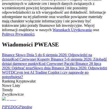
zewnętrznych w zakresie cen i innych danych związanych z
wymienionymi powyżej kryptowalutami i nie ponosimy
odpowiedzialności za ich wiarygodność ani dokładność. Informacje
udostępniane na tej platformie oraz wszelkie powiązane materiały
Przewodnik
mają charakter wyłącznie informacyjny i nie powinny być
traktowane jako porady finansowe lub inwestycyjne. Więcej
Przewodnik dla początkujących dotyczący kontraktów futures
informacji znajdziesz w naszych
Warunkach Użytkowania
oraz
Polityce Prywatności
.
Wiadomości PWEASE
Binance Słowo Dnia 5 do 6 sierpnia 2026: Odpowiedzi na
dzisiaj
Kod Czerwonej Koperty Binance 5-6 sierpnia 2026: Zdobądź
dzisiaj darmowe punkty
Kod Czerwonej Paczki Binance 28 lipca
2026: Odebrać teraz
Słowo dnia Binance 28 lipca 2026: Odpowiedzi
WOTD
Czym jest AI Trading Copilot i czy naprawdę go
potrzebujesz?
Strategie handlowe
Ranking Kryptowalut
Dowiedz się, jak zachować rentowność
Nowe Listy
Trendy
Zwyżkowicze
PIPEDOG
Pipedog