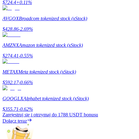
$
724.4
+
0.11
%
AVGOX
Broadcom tokenized stock (xStock)
Stawianie
$
428.86
-2.69
%
Wysokie zyski i natychmiastowy dostęp
AMZNX
Amazon tokenized stock (xStock)
$
274.41
-0.55
%
METAX
Meta tokenized stock (xStock)
$
592.17
-0.66
%
Launchpool
GOOGLX
Alphabet tokenized stock (xStock)
Elastyczne stawianie zakładów, aby zarabiać na popularnych
$
355.71
-0.62
%
tokenach
Zarejestruj się i otrzymaj do
1788 USDT
bonusu
Dołącz teraz