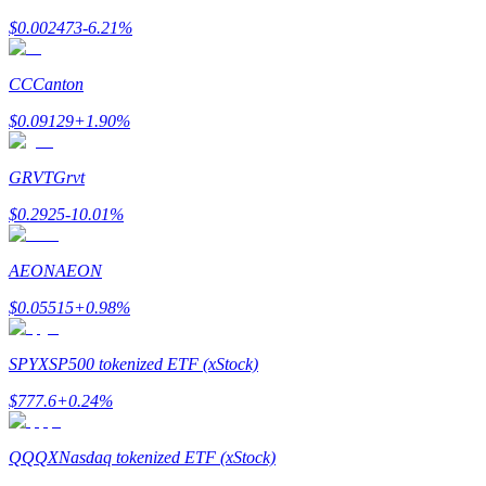
$
0.002473
-6.21
%
Zarabiać
CC
Canton
$
0.09129
+
1.90
%
GRVT
Grvt
$
0.2925
-10.01
%
AEON
AEON
Mocna Świnka
$
0.05515
+
0.98
%
Codziennie zdobywaj konkurencyjne nagrody
SPYX
SP500 tokenized ETF (xStock)
$
777.6
+
0.24
%
QQQX
Nasdaq tokenized ETF (xStock)