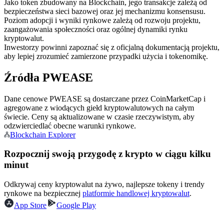
Jako token zbudowany na Blockchain, jego transakcje zależą od
Kontrakty terminowe na USDC
bezpieczeństwa sieci bazowej oraz jej mechanizmu konsensusu.
Kontrakty futures wykorzystujące USDC jako zabezpieczenie
Poziom adopcji i wyniki rynkowe zależą od rozwoju projektu,
zaangażowania społeczności oraz ogólnej dynamiki rynku
kryptowalut.
Inwestorzy powinni zapoznać się z oficjalną dokumentacją projektu,
aby lepiej zrozumieć zamierzone przypadki użycia i tokenomikę.
Źródła PWEASE
Dane cenowe PWEASE są dostarczane przez CoinMarketCap i
agregowane z wiodących giełd kryptowalutowych na całym
świecie. Ceny są aktualizowane w czasie rzeczywistym, aby
Kopiowanie Transakcji
odzwierciedlać obecne warunki rynkowe.
Blockchain Explorer
Dołącz do najlepszych traderów
Rozpocznij swoją przygodę z krypto w ciągu kilku
minut
Odkrywaj ceny kryptowalut na żywo, najlepsze tokeny i trendy
rynkowe na bezpiecznej
platformie handlowej kryptowalut
.
App Store
Google Play