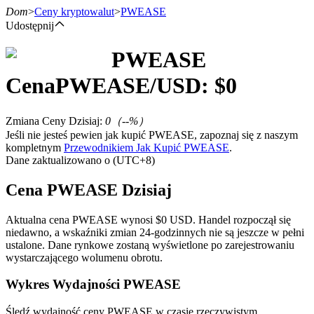
Dom
>
Ceny kryptowalut
>
PWEASE
Udostępnij
PWEASE
Kontrakty terminowe
Cena
PWEASE
/USD: $
0
Zmiana Ceny Dzisiaj
:
0
（
--
%）
Jeśli nie jesteś pewien jak kupić PWEASE, zapoznaj się z naszym
kompletnym
Przewodnikiem Jak Kupić PWEASE
.
Dane zaktualizowano o (UTC+8)
Cena PWEASE Dzisiaj
Kontrakty terminowe na USDT
Aktualna cena PWEASE wynosi $0 USD. Handel rozpoczął się
niedawno, a wskaźniki zmian 24-godzinnych nie są jeszcze w pełni
Kontrakty futures wykorzystujące USDT jako zabezpieczenie
ustalone. Dane rynkowe zostaną wyświetlone po zarejestrowaniu
wystarczającego wolumenu obrotu.
Wykres Wydajności PWEASE
Śledź wydajność ceny PWEASE w czasie rzeczywistym.