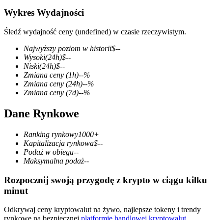
Wykres Wydajności
Śledź wydajność ceny (undefined) w czasie rzeczywistym.
Kontrakty terminowe COIN-M
Najwyższy poziom w historii
$
--
Wysoki
(24h)
$
--
Kontrakty terminowe na kryptowaluty
Niski
(24h)
$
--
Zmiana ceny
(1h)
--
%
Zmiana ceny
(24h)
--
%
Zmiana ceny
(7d)
--
%
TradFi
Dane Rynkowe
Instrumenty pochodne na akcje, forex, metale szlachetne i
towary
Ranking rynkowy
1000+
Kapitalizacja rynkowa
$
--
Podaż w obiegu
--
Maksymalna podaż
--
Rozpocznij swoją przygodę z krypto w ciągu kilku
minut
Odkrywaj ceny kryptowalut na żywo, najlepsze tokeny i trendy
rynkowe na bezpiecznej
platformie handlowej kryptowalut
.