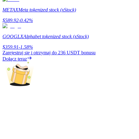
METAX
Meta tokenized stock (xStock)
$
589.92
-0.42
%
Zarabiać
GOOGLX
Alphabet tokenized stock (xStock)
$
359.91
-1.58
%
Zarejestruj się i otrzymaj do
236 USDT
bonusu
Dołącz teraz
Mocna Świnka
Codziennie zdobywaj konkurencyjne nagrody