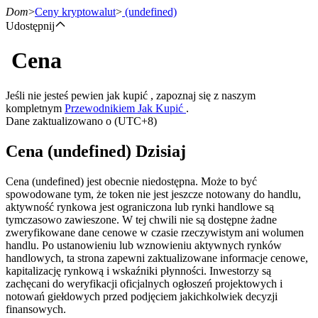
Dom
>
Ceny kryptowalut
>
(undefined)
Udostępnij
Cena
Kontrakty terminowe
Jeśli nie jesteś pewien jak kupić , zapoznaj się z naszym
kompletnym
Przewodnikiem Jak Kupić
.
Dane zaktualizowano o (UTC+8)
Cena (undefined) Dzisiaj
Cena (undefined) jest obecnie niedostępna. Może to być
spowodowane tym, że token nie jest jeszcze notowany do handlu,
aktywność rynkowa jest ograniczona lub rynki handlowe są
Kontrakty terminowe na USDT
tymczasowo zawieszone. W tej chwili nie są dostępne żadne
zweryfikowane dane cenowe w czasie rzeczywistym ani wolumen
Kontrakty futures wykorzystujące USDT jako zabezpieczenie
handlu. Po ustanowieniu lub wznowieniu aktywnych rynków
handlowych, ta strona zapewni zaktualizowane informacje cenowe,
kapitalizację rynkową i wskaźniki płynności. Inwestorzy są
zachęcani do weryfikacji oficjalnych ogłoszeń projektowych i
notowań giełdowych przed podjęciem jakichkolwiek decyzji
finansowych.