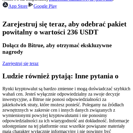
Kontrakty terminowe na USDC
App Store
Google Play
Kontrakty futures wykorzystujące USDC jako zabezpieczenie
Zarejestruj się teraz, aby odebrać pakiet
powitalny o wartości 236 USDT
Dołącz do Bitrue, aby otrzymać ekskluzywne
nagrody
Zarejestruj się teraz
Kopiowanie Transakcji
Ludzie również pytają: Inne pytania o
Dołącz do najlepszych traderów
Rynki kryptowalut są bardzo zmienne i mogą doświadczać szybkich
wahań cen. Jesteś wyłącznie odpowiedzialny za swoje decyzje
inwestycyjne, a Bitrue nie ponosi odpowiedzialności za
jakiekolwiek straty, które możesz ponieść. Polegamy na źródłach
zewnętrznych w zakresie cen i innych danych związanych z
wymienionymi powyżej kryptowalutami i nie ponosimy
odpowiedzialności za ich wiarygodność ani dokładność. Informacje
udostępniane na tej platformie oraz wszelkie powiązane materiały
mają charakter wyłącznie informacyjny i nie powinny być