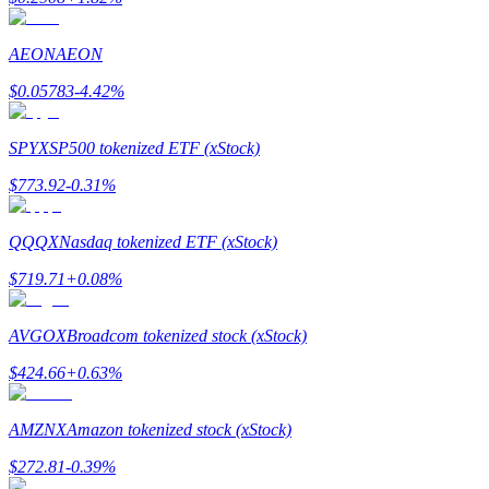
AEON
AEON
Przewodnik
$
0.05783
-4.42
%
Przewodnik dla początkujących dotyczący kontraktów futures
SPYX
SP500 tokenized ETF (xStock)
$
773.92
-0.31
%
QQQX
Nasdaq tokenized ETF (xStock)
$
719.71
+
0.08
%
AVGOX
Broadcom tokenized stock (xStock)
Strategie handlowe
$
424.66
+
0.63
%
Dowiedz się, jak zachować rentowność
AMZNX
Amazon tokenized stock (xStock)
$
272.81
-0.39
%