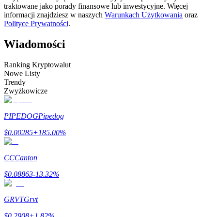
traktowane jako porady finansowe lub inwestycyjne. Więcej
informacji znajdziesz w naszych
Warunkach Użytkowania
oraz
Zostań traderem kopiującym
Polityce Prywatności
.
Ciesz się podziałem zysków i prowizjami z kopiowania
transakcji
Wiadomości
Ranking Kryptowalut
Nowe Listy
Trendy
Zwyżkowicze
PIPEDOG
Pipedog
$
0.00285
+
185.00
%
Informacja
Analiza Big Data, w tym informacje handlowe itp.
CC
Canton
$
0.08863
-13.32
%
GRVT
Grvt
$
0.2908
+
1.82
%