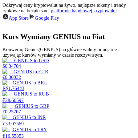
Odkrywaj ceny kryptowalut na żywo, najlepsze tokeny i trendy
rynkowe na bezpiecznej
platformie handlowej kryptowalut
.
App Store
Google Play
Zarabiać
Kurs Wymiany GENIUS na Fiat
Konwertuj Genius(GENIUS) na główne waluty fiducjarne
używając kursów wymiany w czasie rzeczywistym.
GENIUS
to
USD
$
0.34704
GENIUS
to
EUR
€
0.30032
GENIUS
to
BRL
Mocna Świnka
R$
1.76443
GENIUS
to
RUB
Codziennie zdobywaj konkurencyjne nagrody
₽
28.66597
GENIUS
to
GBP
£
0.25707
GENIUS
to
INR
₹
33.07569
GENIUS
to
TRY
₺
16.55853