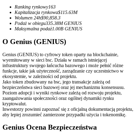
Kontrakty terminowe na USDC
Ranking rynkowy
163
Kontrakty futures wykorzystujące USDC jako zabezpieczenie
Kapitalizacja rynkowa
$
115.63M
Wolumen 24h
$
90,858.3
Podaż w obiegu
335.38M
GENIUS
Maksymalna podaż
1.00B
GENIUS
O Genius (GENIUS)
Genius (GENIUS) to cyfrowy token oparty na blockchainie,
wyemitowany w sieci bsc. Działa w ramach istniejącej
infrastruktury swojego łańcucha bazowego i może pełnić różne
funkcje, takie jak użyteczność, zarządzanie czy uczestnictwo w
Kopiowanie Transakcji
ekosystemie, w zależności od projektu.
Jako token zbudowany na bsc, jego transakcje zależą od
Dołącz do najlepszych traderów
bezpieczeństwa sieci bazowej oraz jej mechanizmu konsensusu.
Poziom adopcji i wyniki rynkowe zależą od rozwoju projektu,
zaangażowania społeczności oraz ogólnej dynamiki rynku
kryptowalut.
Inwestorzy powinni zapoznać się z oficjalną dokumentacją projektu,
aby lepiej zrozumieć zamierzone przypadki użycia i tokenomikę.
Genius Ocena Bezpieczeństwa