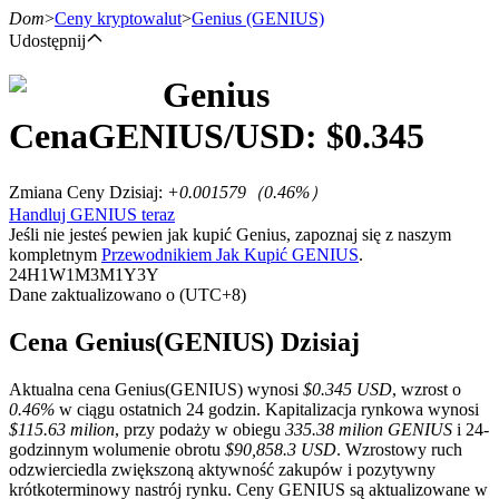
Dom
>
Ceny kryptowalut
>
Genius
(GENIUS)
Udostępnij
Genius
Kontrakty terminowe
Cena
GENIUS
/USD: $
0.345
Zmiana Ceny Dzisiaj
:
+0.001579
（
0.46
%）
Handluj GENIUS teraz
Jeśli nie jesteś pewien jak kupić Genius, zapoznaj się z naszym
kompletnym
Przewodnikiem Jak Kupić GENIUS
.
24H
1W
1M
3M
1Y
3Y
Dane zaktualizowano o (UTC+8)
Kontrakty terminowe na USDT
Cena Genius(GENIUS) Dzisiaj
Kontrakty futures wykorzystujące USDT jako zabezpieczenie
Aktualna cena Genius(GENIUS) wynosi
$0.345 USD
, wzrost o
0.46%
w ciągu ostatnich 24 godzin. Kapitalizacja rynkowa wynosi
$115.63 milion
, przy podaży w obiegu
335.38 milion GENIUS
i 24-
godzinnym wolumenie obrotu
$90,858.3 USD
. Wzrostowy ruch
odzwierciedla zwiększoną aktywność zakupów i pozytywny
krótkoterminowy nastrój rynku. Ceny GENIUS są aktualizowane w