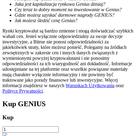
Jaka jest kapitalizacja rynkowa Genius dzisiaj?
Czy teraz to dobry moment na inwestowanie w Genius?
Gdzie możesz uzyskać darmowe nagrody GENIUS?
Jak możesz śledzić cenę Genius?
Rynki kryptowalut są bardzo zmienne i mogą doświadczać szybkich
Blokady BTR
wahań cen. Jesteś wyłącznie odpowiedzialny za swoje decyzje
inwestycyjne, a Bitrue nie ponosi odpowiedzialności za
Ekskluzywne inwestycje dla posiadaczy BTR
jakiekolwiek straty, które możesz ponieść. Polegamy na źródłach
zewnętrznych w zakresie cen i innych danych związanych z
wymienionymi powyżej kryptowalutami i nie ponosimy
odpowiedzialności za ich wiarygodność ani dokładność. Informacje
udostępniane na tej platformie oraz wszelkie powiązane materiały
mają charakter wyłącznie informacyjny i nie powinny być
traktowane jako porady finansowe lub inwestycyjne. Więcej
informacji znajdziesz w naszych
Warunkach Użytkowania
oraz
Polityce Prywatności
.
Kup
GENIUS
Pożyczki
Kup
Usługa pożyczek wspieranych kryptowalutami