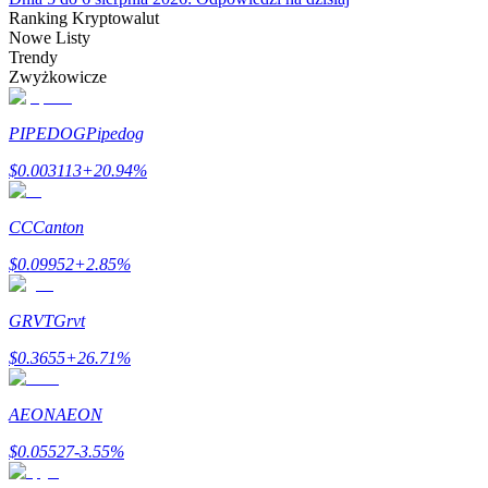
Bitrue
AI
Ranking Kryptowalut
Nowe Listy
Trendy
Zwyżkowicze
PIPEDOG
Pipedog
$
0.003113
+
20.94
%
Bitruści Partnerzy
CC
Canton
$
0.09952
+
2.85
%
GRVT
Grvt
$
0.3655
+
26.71
%
Afiliaci Bitrue
AEON
AEON
Aż do 65% prowizji!
$
0.05527
-3.55
%