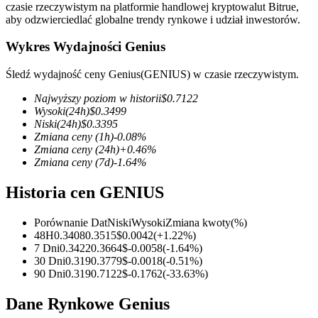
czasie rzeczywistym na platformie handlowej kryptowalut Bitrue,
aby odzwierciedlać globalne trendy rynkowe i udział inwestorów.
Wykres Wydajności Genius
Kontrakty terminowe COIN-M
Śledź wydajność ceny Genius(GENIUS) w czasie rzeczywistym.
Kontrakty terminowe na kryptowaluty
Najwyższy poziom w historii
$
0.7122
Wysoki
(24h)
$
0.3499
Niski
(24h)
$
0.3395
Zmiana ceny
(1h)
-0.08
%
TradFi
Zmiana ceny
(24h)
+
0.46
%
Zmiana ceny
(7d)
-1.64
%
Instrumenty pochodne na akcje, forex, metale szlachetne i
towary
Historia cen GENIUS
Porównanie Dat
Niski
Wysoki
Zmiana kwoty
(%)
48H
0.3408
0.3515
$
0.0042
(
+
1.22
%)
7 Dni
0.3422
0.3664
$
-0.0058
(
-1.64
%)
30 Dni
0.319
0.3779
$
-0.0018
(
-0.51
%)
90 Dni
0.319
0.7122
$
-0.1762
(
-33.63
%)
Dane Rynkowe Genius