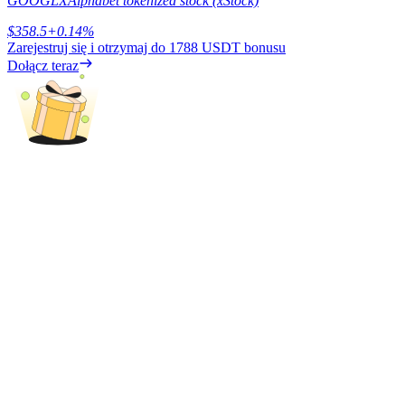
GOOGLX
Alphabet tokenized stock (xStock)
BTC Welcome Rewards
$
358.5
+
0.14
%
Zarejestruj się i otrzymaj do
1788 USDT
bonusu
Deposit & Trade BTC to Share 25000 USDT prize pool!
Dołącz teraz
Deposit CASHCAT & Win
Share 500000 CASHCAT prize pool
Exclusive for BitMart Users
Register & Trade to Win 500,000 USDT
Precious Metals Trading Carnival
Trade Gold & Silver · 33,333 USDT Bonus