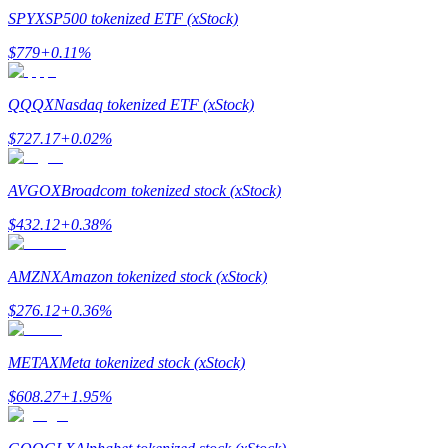
SPYX
SP500 tokenized ETF (xStock)
$
779
+
0.11
%
QQQX
Nasdaq tokenized ETF (xStock)
$
727.17
+
0.02
%
Polecaj
AVGOX
Broadcom tokenized stock (xStock)
Zaproś przyjaciela, aby otrzymać nagrody pieniężne
$
432.12
+
0.38
%
BTC Welcome Rewards
AMZNX
Amazon tokenized stock (xStock)
$
276.12
+
0.36
%
METAX
Meta tokenized stock (xStock)
$
608.27
+
1.95
%