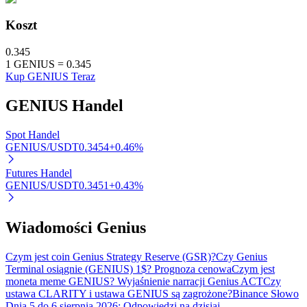
Koszt
0.345
1
GENIUS
=
0.345
Kup GENIUS Teraz
Automatyczna inwestycja
GENIUS
Handel
Zdobądź długoterminowy zysk i elastyczne zainteresowania
Spot Handel
GENIUS/USDT
0.3454
+
0.46
%
Futures Handel
GENIUS/USDT
0.3451
+
0.43
%
Wiadomości Genius
Czym jest coin Genius Strategy Reserve (GSR)?
Czy Genius
Naucz się stakingu
Terminal osiągnie (GENIUS) 1$? Prognoza cenowa
Czym jest
moneta meme GENIUS? Wyjaśnienie narracji Genius ACT
Czy
Dowiedz się, jak uzyskać dochód pasywny
ustawa CLARITY i ustawa GENIUS są zagrożone?
Binance Słowo
Dnia 5 do 6 sierpnia 2026: Odpowiedzi na dzisiaj