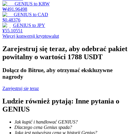
GENIUS
to
KRW
₩
491.96498
GENIUS
to
CAD
$
0.48376
Stawianie
GENIUS
to
JPY
¥
55.10551
Wysokie zyski i natychmiastowy dostęp
Więcej konwersji kryptowalut
Zarejestruj się teraz, aby odebrać pakiet
powitalny o wartości 1788 USDT
Dołącz do Bitrue, aby otrzymać ekskluzywne
nagrody
Zarejestruj się teraz
Launchpool
Ludzie również pytają: Inne pytania o
Elastyczne stawianie zakładów, aby zarabiać na popularnych
GENIUS
tokenach
Jak kupić i handlować GENIUS?
Dlaczego cena Genius spada?
Jaka jest najwyższa cena w historii Genius?