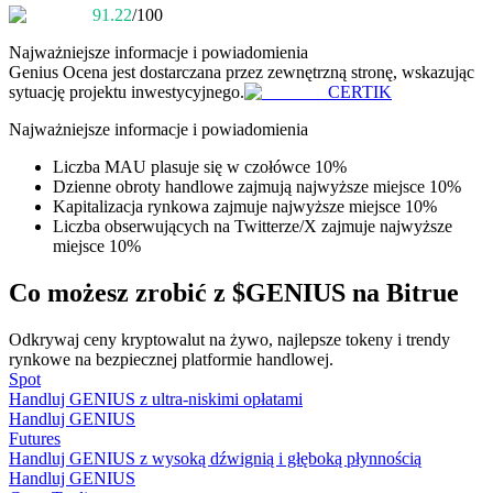
91.22
/100
Zostań traderem kopiującym
Najważniejsze informacje i powiadomienia
Genius
Ocena jest dostarczana przez zewnętrzną stronę, wskazując
Ciesz się podziałem zysków i prowizjami z kopiowania
sytuację projektu inwestycyjnego.
CERTIK
transakcji
Najważniejsze informacje i powiadomienia
Liczba MAU plasuje się w czołówce 10%
Dzienne obroty handlowe zajmują najwyższe miejsce 10%
Kapitalizacja rynkowa zajmuje najwyższe miejsce 10%
Liczba obserwujących na Twitterze/X zajmuje najwyższe
miejsce 10%
Co możesz zrobić z $GENIUS na Bitrue
Informacja
Odkrywaj ceny kryptowalut na żywo, najlepsze tokeny i trendy
Analiza Big Data, w tym informacje handlowe itp.
rynkowe na bezpiecznej platformie handlowej.
Spot
Handluj GENIUS z ultra-niskimi opłatami
Handluj GENIUS
Futures
Handluj GENIUS z wysoką dźwignią i głęboką płynnością
Handluj GENIUS