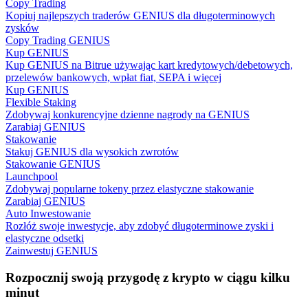
Copy Trading
Kopiuj najlepszych traderów GENIUS dla długoterminowych
zysków
Copy Trading GENIUS
Kup GENIUS
Przewodnik
Kup GENIUS na Bitrue używając kart kredytowych/debetowych,
przelewów bankowych, wpłat fiat, SEPA i więcej
Przewodnik dla początkujących dotyczący kontraktów futures
Kup GENIUS
Flexible Staking
Zdobywaj konkurencyjne dzienne nagrody na GENIUS
Zarabiaj GENIUS
Stakowanie
Stakuj GENIUS dla wysokich zwrotów
Stakowanie GENIUS
Launchpool
Zdobywaj popularne tokeny przez elastyczne stakowanie
Zarabiaj GENIUS
Auto Inwestowanie
Strategie handlowe
Rozłóż swoje inwestycje, aby zdobyć długoterminowe zyski i
elastyczne odsetki
Dowiedz się, jak zachować rentowność
Zainwestuj GENIUS
Rozpocznij swoją przygodę z krypto w ciągu kilku
minut