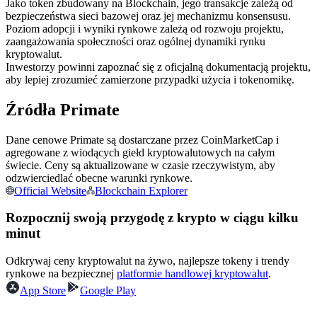
Jako token zbudowany na Blockchain, jego transakcje zależą od
Kontrakty terminowe na USDC
bezpieczeństwa sieci bazowej oraz jej mechanizmu konsensusu.
Kontrakty futures wykorzystujące USDC jako zabezpieczenie
Poziom adopcji i wyniki rynkowe zależą od rozwoju projektu,
zaangażowania społeczności oraz ogólnej dynamiki rynku
kryptowalut.
Inwestorzy powinni zapoznać się z oficjalną dokumentacją projektu,
aby lepiej zrozumieć zamierzone przypadki użycia i tokenomikę.
Źródła Primate
Dane cenowe Primate są dostarczane przez CoinMarketCap i
agregowane z wiodących giełd kryptowalutowych na całym
świecie. Ceny są aktualizowane w czasie rzeczywistym, aby
Kopiowanie Transakcji
odzwierciedlać obecne warunki rynkowe.
Official Website
Blockchain Explorer
Dołącz do najlepszych traderów
Rozpocznij swoją przygodę z krypto w ciągu kilku
minut
Odkrywaj ceny kryptowalut na żywo, najlepsze tokeny i trendy
rynkowe na bezpiecznej
platformie handlowej kryptowalut
.
App Store
Google Play