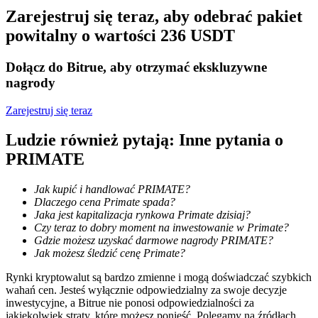
Zarejestruj się teraz, aby odebrać pakiet
Zostań traderem kopiującym
powitalny o wartości 236 USDT
Ciesz się podziałem zysków i prowizjami z kopiowania
transakcji
Dołącz do Bitrue, aby otrzymać ekskluzywne
nagrody
Zarejestruj się teraz
Ludzie również pytają: Inne pytania o
PRIMATE
Jak kupić i handlować PRIMATE?
Dlaczego cena Primate spada?
Informacja
Jaka jest kapitalizacja rynkowa Primate dzisiaj?
Czy teraz to dobry moment na inwestowanie w Primate?
Analiza Big Data, w tym informacje handlowe itp.
Gdzie możesz uzyskać darmowe nagrody PRIMATE?
Jak możesz śledzić cenę Primate?
Rynki kryptowalut są bardzo zmienne i mogą doświadczać szybkich
wahań cen. Jesteś wyłącznie odpowiedzialny za swoje decyzje
inwestycyjne, a Bitrue nie ponosi odpowiedzialności za
jakiekolwiek straty, które możesz ponieść. Polegamy na źródłach