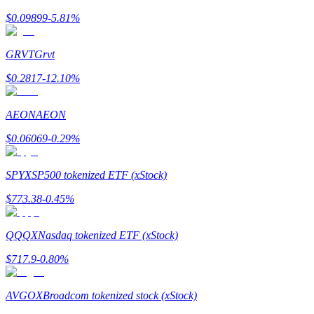
$
0.09899
-5.81
%
Zarabiać
GRVT
Grvt
$
0.2817
-12.10
%
AEON
AEON
$
0.06069
-0.29
%
SPYX
SP500 tokenized ETF (xStock)
Mocna Świnka
$
773.38
-0.45
%
Codziennie zdobywaj konkurencyjne nagrody
QQQX
Nasdaq tokenized ETF (xStock)
$
717.9
-0.80
%
AVGOX
Broadcom tokenized stock (xStock)