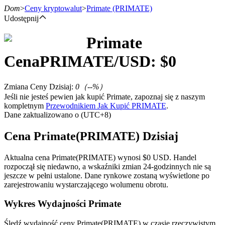
Dom
>
Ceny kryptowalut
>
Primate
(PRIMATE)
Udostępnij
Primate
Kontrakty terminowe
Cena
PRIMATE
/USD: $
0
Zmiana Ceny Dzisiaj
:
0
（
--
%）
Jeśli nie jesteś pewien jak kupić Primate, zapoznaj się z naszym
kompletnym
Przewodnikiem Jak Kupić PRIMATE
.
Dane zaktualizowano o (UTC+8)
Cena Primate(PRIMATE) Dzisiaj
Kontrakty terminowe na USDT
Aktualna cena Primate(PRIMATE) wynosi $0 USD. Handel
rozpoczął się niedawno, a wskaźniki zmian 24-godzinnych nie są
Kontrakty futures wykorzystujące USDT jako zabezpieczenie
jeszcze w pełni ustalone. Dane rynkowe zostaną wyświetlone po
zarejestrowaniu wystarczającego wolumenu obrotu.
Wykres Wydajności Primate
Śledź wydajność ceny Primate(PRIMATE) w czasie rzeczywistym.