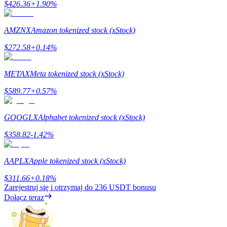
$
426.36
+
1.90
%
AMZNX
Amazon tokenized stock (xStock)
Stawianie
$
272.58
+
0.14
%
Wysokie zyski i natychmiastowy dostęp
METAX
Meta tokenized stock (xStock)
$
589.77
+
0.57
%
GOOGLX
Alphabet tokenized stock (xStock)
$
358.82
-1.42
%
Launchpool
AAPLX
Apple tokenized stock (xStock)
Elastyczne stawianie zakładów, aby zarabiać na popularnych
$
311.66
+
0.18
%
tokenach
Zarejestruj się i otrzymaj do
236 USDT
bonusu
Dołącz teraz