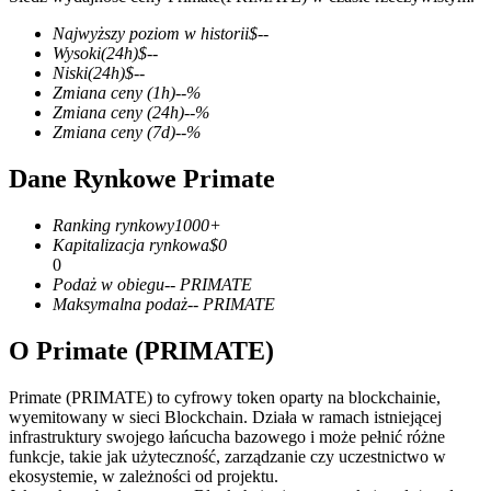
Najwyższy poziom w historii
$
--
Wysoki
(24h)
$
--
Niski
(24h)
$
--
Zmiana ceny
(1h)
--
%
Kontrakty terminowe COIN-M
Zmiana ceny
(24h)
--
%
Zmiana ceny
(7d)
--
%
Kontrakty terminowe na kryptowaluty
Dane Rynkowe Primate
TradFi
Ranking rynkowy
1000+
Kapitalizacja rynkowa
$
0
Instrumenty pochodne na akcje, forex, metale szlachetne i
0
towary
Podaż w obiegu
--
PRIMATE
Maksymalna podaż
--
PRIMATE
O Primate (PRIMATE)
Primate (PRIMATE) to cyfrowy token oparty na blockchainie,
wyemitowany w sieci Blockchain. Działa w ramach istniejącej
infrastruktury swojego łańcucha bazowego i może pełnić różne
funkcje, takie jak użyteczność, zarządzanie czy uczestnictwo w
ekosystemie, w zależności od projektu.