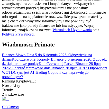
zewnętrznych w zakresie cen i innych danych związanych z
wymienionymi powyżej kryptowalutami i nie ponosimy
odpowiedzialności za ich wiarygodność ani dokładność. Informacje
udostępniane na tej platformie oraz wszelkie powiązane materiały
Przewodnik
mają charakter wyłącznie informacyjny i nie powinny być
traktowane jako porady finansowe lub inwestycyjne. Więcej
Przewodnik dla początkujących dotyczący kontraktów futures
informacji znajdziesz w naszych
Warunkach Użytkowania
oraz
Polityce Prywatności
.
Wiadomości Primate
Binance Słowo Dnia 5 do 6 sierpnia 2026: Odpowiedzi na
dzisiaj
Kod Czerwonej Koperty Binance 5-6 sierpnia 2026: Zdobądź
dzisiaj darmowe punkty
Kod Czerwonej Paczki Binance 28 lipca
2026: Odebrać teraz
Słowo dnia Binance 28 lipca 2026: Odpowiedzi
WOTD
Czym jest AI Trading Copilot i czy naprawdę go
potrzebujesz?
Strategie handlowe
Ranking Kryptowalut
Dowiedz się, jak zachować rentowność
Nowe Listy
Trendy
Zwyżkowicze
CC
Canton