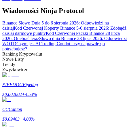
Wiadomości Ninja Protocol
Zarabiać
Binance Słowo Dnia 5 do 6 sierpnia 2026: Odpowiedzi na
dzisiaj
Kod Czerwonej Koperty Binance 5-6 sierpnia 2026: Zdobądź
dzisiaj darmowe punkty
Kod Czerwonej Paczki Binance 28 lipca
2026: Odebrać teraz
Słowo dnia Binance 28 lipca 2026: Odpowiedzi
WOTD
Czym jest AI Trading Copilot i czy naprawdę go
potrzebujesz?
Ranking Kryptowalut
Nowe Listy
Trendy
Zwyżkowicze
Mocna Świnka
PIPEDOG
Pipedog
Codziennie zdobywaj konkurencyjne nagrody
$
0.002602
+
4.53
%
CC
Canton
$
0.09463
+
4.08
%