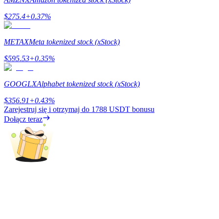
$
275.4
+
0.37
%
METAX
Meta tokenized stock (xStock)
Blokady BTR
$
595.53
+
0.35
%
Ekskluzywne inwestycje dla posiadaczy BTR
GOOGLX
Alphabet tokenized stock (xStock)
$
356.91
+
0.43
%
Zarejestruj się i otrzymaj do
1788 USDT
bonusu
Dołącz teraz
Pożyczki
Usługa pożyczek wspieranych kryptowalutami