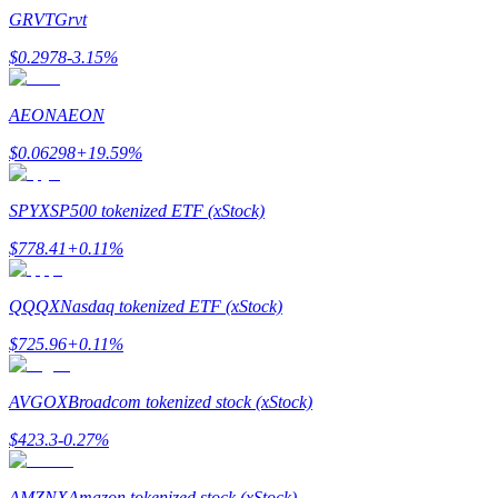
GRVT
Grvt
$
0.2978
-3.15
%
Stawianie
AEON
AEON
Wysokie zyski i natychmiastowy dostęp
$
0.06298
+
19.59
%
SPYX
SP500 tokenized ETF (xStock)
$
778.41
+
0.11
%
QQQX
Nasdaq tokenized ETF (xStock)
$
725.96
+
0.11
%
Launchpool
Elastyczne stawianie zakładów, aby zarabiać na popularnych
AVGOX
Broadcom tokenized stock (xStock)
tokenach
$
423.3
-0.27
%
AMZNX
Amazon tokenized stock (xStock)