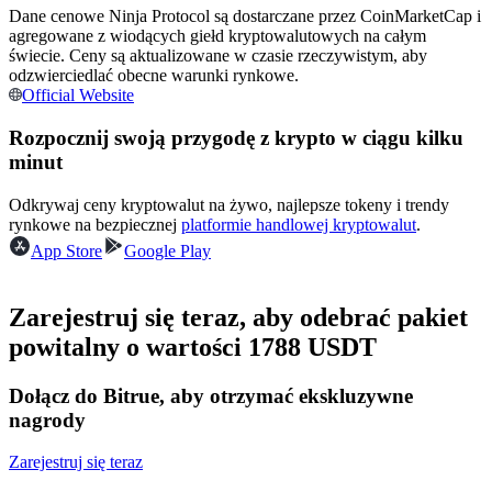
Dane cenowe Ninja Protocol są dostarczane przez CoinMarketCap i
agregowane z wiodących giełd kryptowalutowych na całym
Zostań traderem kopiującym
świecie. Ceny są aktualizowane w czasie rzeczywistym, aby
Ciesz się podziałem zysków i prowizjami z kopiowania
odzwierciedlać obecne warunki rynkowe.
transakcji
Official Website
Rozpocznij swoją przygodę z krypto w ciągu kilku
minut
Odkrywaj ceny kryptowalut na żywo, najlepsze tokeny i trendy
rynkowe na bezpiecznej
platformie handlowej kryptowalut
.
App Store
Google Play
Zarejestruj się teraz, aby odebrać pakiet
Informacja
powitalny o wartości 1788 USDT
Analiza Big Data, w tym informacje handlowe itp.
Dołącz do Bitrue, aby otrzymać ekskluzywne
nagrody
Zarejestruj się teraz