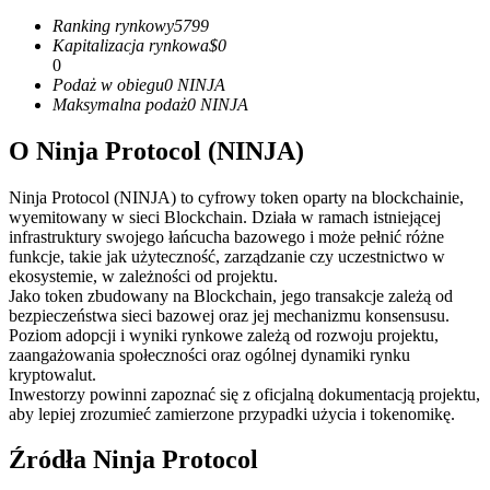
Kontrakty terminowe na USDC
Ranking rynkowy
5799
Kontrakty futures wykorzystujące USDC jako zabezpieczenie
Kapitalizacja rynkowa
$
0
0
Podaż w obiegu
0
NINJA
Maksymalna podaż
0
NINJA
O Ninja Protocol (NINJA)
Ninja Protocol (NINJA) to cyfrowy token oparty na blockchainie,
wyemitowany w sieci Blockchain. Działa w ramach istniejącej
infrastruktury swojego łańcucha bazowego i może pełnić różne
funkcje, takie jak użyteczność, zarządzanie czy uczestnictwo w
Kopiowanie Transakcji
ekosystemie, w zależności od projektu.
Jako token zbudowany na Blockchain, jego transakcje zależą od
Dołącz do najlepszych traderów
bezpieczeństwa sieci bazowej oraz jej mechanizmu konsensusu.
Poziom adopcji i wyniki rynkowe zależą od rozwoju projektu,
zaangażowania społeczności oraz ogólnej dynamiki rynku
kryptowalut.
Inwestorzy powinni zapoznać się z oficjalną dokumentacją projektu,
aby lepiej zrozumieć zamierzone przypadki użycia i tokenomikę.
Źródła Ninja Protocol