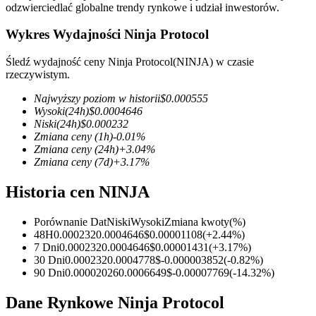
odzwierciedlać globalne trendy rynkowe i udział inwestorów.
Wykres Wydajności Ninja Protocol
Śledź wydajność ceny Ninja Protocol(NINJA) w czasie
Kontrakty terminowe COIN-M
rzeczywistym.
Kontrakty terminowe na kryptowaluty
Najwyższy poziom w historii
$
0.000555
Wysoki
(24h)
$
0.0004646
Niski
(24h)
$
0.000232
Zmiana ceny
(1h)
-0.01
%
TradFi
Zmiana ceny
(24h)
+
3.04
%
Zmiana ceny
(7d)
+
3.17
%
Instrumenty pochodne na akcje, forex, metale szlachetne i
towary
Historia cen NINJA
Porównanie Dat
Niski
Wysoki
Zmiana kwoty
(%)
48H
0.000232
0.0004646
$
0.00001108
(
+
2.44
%)
7 Dni
0.000232
0.0004646
$
0.00001431
(
+
3.17
%)
30 Dni
0.000232
0.0004778
$
-0.000003852
(
-0.82
%)
90 Dni
0.00002026
0.0006649
$
-0.00007769
(
-14.32
%)
Dane Rynkowe Ninja Protocol