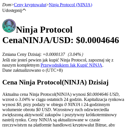
Dom
>
Ceny kryptowalut
>
Ninja Protocol
(NINJA)
Udostępnij
Ninja Protocol
Kontrakty terminowe
Cena
NINJA
/USD: $
0.0004646
Zmiana Ceny Dzisiaj
:
+0.0000137
（
3.04
%）
Jeśli nie jesteś pewien jak kupić Ninja Protocol, zapoznaj się z
naszym kompletnym
Przewodnikiem Jak Kupić NINJA
.
Dane zaktualizowano o (UTC+8)
Cena Ninja Protocol(NINJA) Dzisiaj
Kontrakty terminowe na USDT
Aktualna cena Ninja Protocol(NINJA) wynosi
$0.0004646 USD
,
Kontrakty futures wykorzystujące USDT jako zabezpieczenie
wzrost o
3.04%
w ciągu ostatnich 24 godzin. Kapitalizacja rynkowa
wynosi
$0
, przy podaży w obiegu
0 NINJA
i 24-godzinnym
wolumenie obrotu
$0 USD
. Wzrostowy ruch odzwierciedla
zwiększoną aktywność zakupów i pozytywny krótkoterminowy
nastrój rynku. Ceny NINJA są aktualizowane w czasie
rzeczywistym na platformie handlowej kryptowalut Bitrue, aby