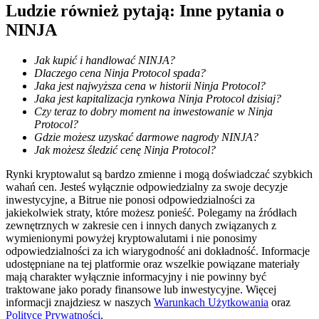
Ludzie również pytają: Inne pytania o
NINJA
Przewodnik
Jak kupić i handlować NINJA?
Dlaczego cena Ninja Protocol spada?
Przewodnik dla początkujących dotyczący kontraktów futures
Jaka jest najwyższa cena w historii Ninja Protocol?
Jaka jest kapitalizacja rynkowa Ninja Protocol dzisiaj?
Czy teraz to dobry moment na inwestowanie w Ninja
Protocol?
Gdzie możesz uzyskać darmowe nagrody NINJA?
Jak możesz śledzić cenę Ninja Protocol?
Rynki kryptowalut są bardzo zmienne i mogą doświadczać szybkich
wahań cen. Jesteś wyłącznie odpowiedzialny za swoje decyzje
inwestycyjne, a Bitrue nie ponosi odpowiedzialności za
jakiekolwiek straty, które możesz ponieść. Polegamy na źródłach
zewnętrznych w zakresie cen i innych danych związanych z
Strategie handlowe
wymienionymi powyżej kryptowalutami i nie ponosimy
Dowiedz się, jak zachować rentowność
odpowiedzialności za ich wiarygodność ani dokładność. Informacje
udostępniane na tej platformie oraz wszelkie powiązane materiały
mają charakter wyłącznie informacyjny i nie powinny być
traktowane jako porady finansowe lub inwestycyjne. Więcej
informacji znajdziesz w naszych
Warunkach Użytkowania
oraz
Polityce Prywatności
.