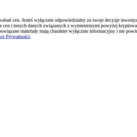
hań cen. Jesteś wyłącznie odpowiedzialny za swoje decyzje inwestycyj
ie cen i innych danych związanych z wymienionymi powyżej kryptowal
 powiązane materiały mają charakter wyłącznie informacyjny i nie pow
yce Prywatności
.