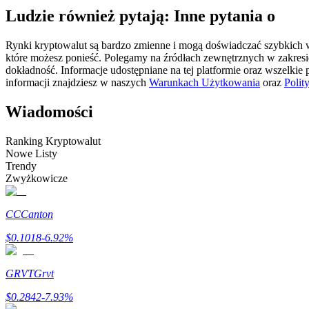
Ludzie również pytają: Inne pytania o
Kontrakty futures wykorzystujące USDC jako zabezpieczenie
Rynki kryptowalut są bardzo zmienne i mogą doświadczać szybkich wa
które możesz ponieść. Polegamy na źródłach zewnętrznych w zakres
dokładność. Informacje udostępniane na tej platformie oraz wszelkie
informacji znajdziesz w naszych
Warunkach Użytkowania
oraz
Polit
Wiadomości
Ranking Kryptowalut
Nowe Listy
Kopiowanie Transakcji
Trendy
Zwyżkowicze
Dołącz do najlepszych traderów
CC
Canton
$
0.1018
-6.92
%
GRVT
Grvt
$
0.2842
-7.93
%