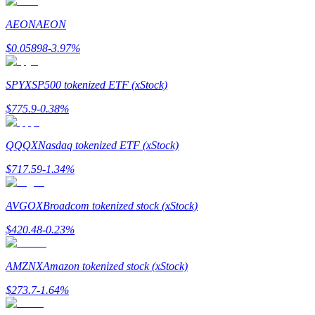
Zostań traderem kopiującym
AEON
AEON
Ciesz się podziałem zysków i prowizjami z kopiowania transak
$
0.05898
-3.97
%
SPYX
SP500 tokenized ETF (xStock)
$
775.9
-0.38
%
QQQX
Nasdaq tokenized ETF (xStock)
$
717.59
-1.34
%
Informacja
Analiza Big Data, w tym informacje handlowe itp.
AVGOX
Broadcom tokenized stock (xStock)
$
420.48
-0.23
%
AMZNX
Amazon tokenized stock (xStock)
$
273.7
-1.64
%