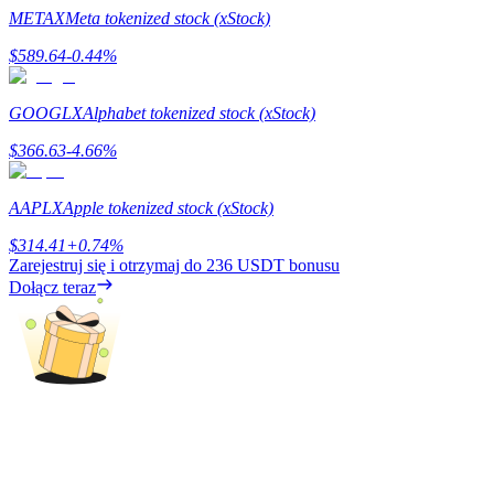
METAX
Meta tokenized stock (xStock)
Przewodnik
$
589.64
-0.44
%
Przewodnik dla początkujących dotyczący kontraktów futures
GOOGLX
Alphabet tokenized stock (xStock)
$
366.63
-4.66
%
AAPLX
Apple tokenized stock (xStock)
$
314.41
+
0.74
%
Zarejestruj się i otrzymaj do
236 USDT
bonusu
Dołącz teraz
Strategie handlowe
Dowiedz się, jak zachować rentowność