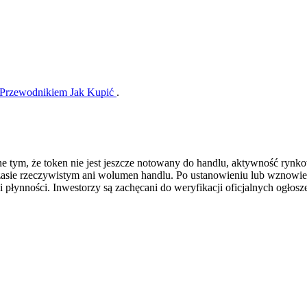
Przewodnikiem Jak Kupić
.
e tym, że token nie jest jeszcze notowany do handlu, aktywność rynk
zasie rzeczywistym ani wolumen handlu. Po ustanowieniu lub wznowi
i płynności. Inwestorzy są zachęcani do weryfikacji oficjalnych ogło