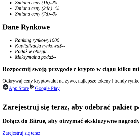
Zmiana ceny
(1h)
--
%
Zmiana ceny
(24h)
--
%
Zmiana ceny
(7d)
--
%
Dane Rynkowe
Kontrakty terminowe COIN-M
Kontrakty terminowe na kryptowaluty
Ranking rynkowy
1000+
Kapitalizacja rynkowa
$
--
Podaż w obiegu
--
Maksymalna podaż
--
TradFi
Rozpocznij swoją przygodę z krypto w ciągu kilku m
Instrumenty pochodne na akcje, forex, metale szlachetne i towa
Odkrywaj ceny kryptowalut na żywo, najlepsze tokeny i trendy ryn
App Store
Google Play
Zarejestruj się teraz, aby odebrać pakiet
Dołącz do Bitrue, aby otrzymać ekskluzywne nagrod
Zarejestruj się teraz
Kontrakty terminowe na USDC