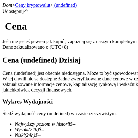
Dom
>
Ceny kryptowalut
>
(undefined)
Udostępnij
Cena
Kontrakty terminowe
Jeśli nie jesteś pewien jak kupić , zapoznaj się z naszym kompletnym
Dane zaktualizowano o (UTC+8)
Cena (undefined) Dzisiaj
Cena (undefined) jest obecnie niedostępna. Może to być spowodowan
W tej chwili nie są dostępne żadne zweryfikowane dane cenowe w c
zaktualizowane informacje cenowe, kapitalizację rynkową i wskaźnik
jakichkolwiek decyzji finansowych.
Kontrakty terminowe na USDT
Wykres Wydajności
Kontrakty futures wykorzystujące USDT jako zabezpieczenie
Śledź wydajność ceny (undefined) w czasie rzeczywistym.
Najwyższy poziom w historii
$
--
Wysoki
(24h)
$
--
Niski
(24h)
$
--