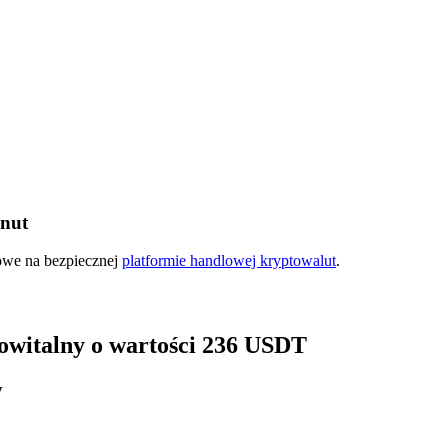
inut
ry
kowe na bezpiecznej
platformie handlowej kryptowalut
.
 powitalny o wartości 236 USDT
y