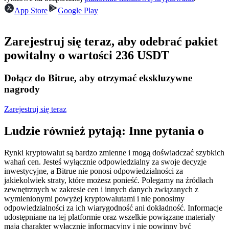
Kontrakty terminowe na USDC
App Store
Google Play
Kontrakty futures wykorzystujące USDC jako zabezpieczenie
Zarejestruj się teraz, aby odebrać pakiet
powitalny o wartości 236 USDT
Dołącz do Bitrue, aby otrzymać ekskluzywne
nagrody
Zarejestruj się teraz
Kopiowanie Transakcji
Ludzie również pytają: Inne pytania o
Dołącz do najlepszych traderów
Rynki kryptowalut są bardzo zmienne i mogą doświadczać szybkich
wahań cen. Jesteś wyłącznie odpowiedzialny za swoje decyzje
inwestycyjne, a Bitrue nie ponosi odpowiedzialności za
jakiekolwiek straty, które możesz ponieść. Polegamy na źródłach
zewnętrznych w zakresie cen i innych danych związanych z
wymienionymi powyżej kryptowalutami i nie ponosimy
odpowiedzialności za ich wiarygodność ani dokładność. Informacje
udostępniane na tej platformie oraz wszelkie powiązane materiały
mają charakter wyłącznie informacyjny i nie powinny być