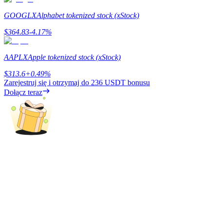
GOOGLX
Alphabet tokenized stock (xStock)
$
364.83
-4.17
%
Zarabiać
AAPLX
Apple tokenized stock (xStock)
$
313.6
+
0.49
%
Zarejestruj się i otrzymaj do
236 USDT
bonusu
Dołącz teraz
Mocna Świnka
Codziennie zdobywaj konkurencyjne nagrody