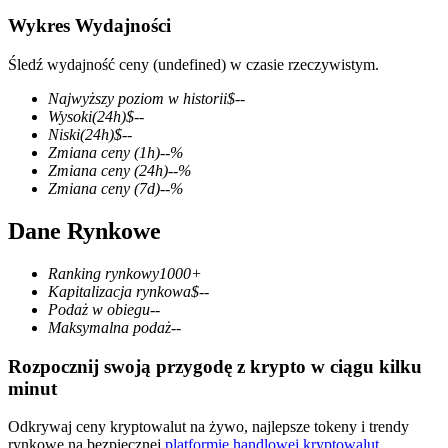
Wykres Wydajności
Śledź wydajność ceny (undefined) w czasie rzeczywistym.
Kontrakty terminowe COIN-M
Najwyższy poziom w historii
$
--
Wysoki
(24h)
$
--
Kontrakty terminowe na kryptowaluty
Niski
(24h)
$
--
Zmiana ceny
(1h)
--
%
Zmiana ceny
(24h)
--
%
Zmiana ceny
(7d)
--
%
TradFi
Dane Rynkowe
Instrumenty pochodne na akcje, forex, metale szlachetne i
towary
Ranking rynkowy
1000+
Kapitalizacja rynkowa
$
--
Podaż w obiegu
--
Maksymalna podaż
--
Rozpocznij swoją przygodę z krypto w ciągu kilku
minut
Odkrywaj ceny kryptowalut na żywo, najlepsze tokeny i trendy
rynkowe na bezpiecznej
platformie handlowej kryptowalut
.