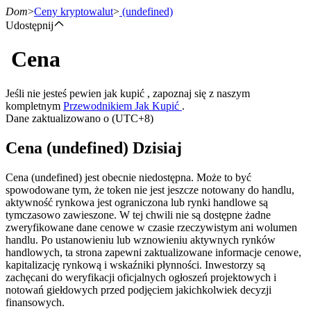
Dom
>
Ceny kryptowalut
>
(undefined)
Udostępnij
Cena
Kontrakty terminowe
Jeśli nie jesteś pewien jak kupić , zapoznaj się z naszym
kompletnym
Przewodnikiem Jak Kupić
.
Dane zaktualizowano o (UTC+8)
Cena (undefined) Dzisiaj
Cena (undefined) jest obecnie niedostępna. Może to być
spowodowane tym, że token nie jest jeszcze notowany do handlu,
aktywność rynkowa jest ograniczona lub rynki handlowe są
Kontrakty terminowe na USDT
tymczasowo zawieszone. W tej chwili nie są dostępne żadne
zweryfikowane dane cenowe w czasie rzeczywistym ani wolumen
Kontrakty futures wykorzystujące USDT jako zabezpieczenie
handlu. Po ustanowieniu lub wznowieniu aktywnych rynków
handlowych, ta strona zapewni zaktualizowane informacje cenowe,
kapitalizację rynkową i wskaźniki płynności. Inwestorzy są
zachęcani do weryfikacji oficjalnych ogłoszeń projektowych i
notowań giełdowych przed podjęciem jakichkolwiek decyzji
finansowych.