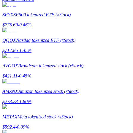
SPYX
SP500 tokenized ETF (xStock)
Przewodnik
$
775.69
-0.46
%
Przewodnik dla początkujących dotyczący kontraktów futures
QQQX
Nasdaq tokenized ETF (xStock)
$
717.86
-1.45
%
AVGOX
Broadcom tokenized stock (xStock)
$
421.11
-0.45
%
AMZNX
Amazon tokenized stock (xStock)
Strategie handlowe
$
273.23
-1.80
%
Dowiedz się, jak zachować rentowność
METAX
Meta tokenized stock (xStock)
$
592.4
-0.09
%