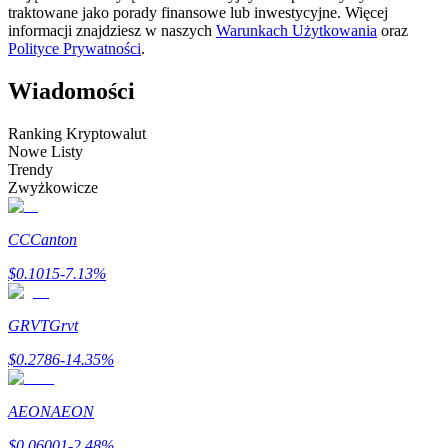
traktowane jako porady finansowe lub inwestycyjne. Więcej
informacji znajdziesz w naszych
Warunkach Użytkowania
oraz
Zostań traderem kopiującym
Polityce Prywatności
.
Ciesz się podziałem zysków i prowizjami z kopiowania
transakcji
Wiadomości
Ranking Kryptowalut
Nowe Listy
Trendy
Zwyżkowicze
CC
Canton
$
0.1015
-7.13
%
Informacja
Analiza Big Data, w tym informacje handlowe itp.
GRVT
Grvt
$
0.2786
-14.35
%
AEON
AEON
$
0.06001
-2.48
%