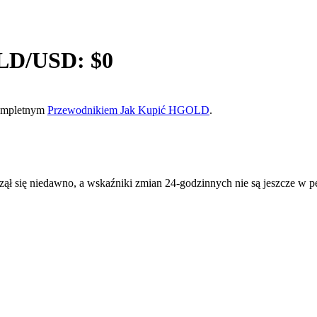
LD
/USD: $
0
 kompletnym
Przewodnikiem Jak Kupić HGOLD
.
ię niedawno, a wskaźniki zmian 24-godzinnych nie są jeszcze w peł