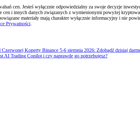
hań cen. Jesteś wyłącznie odpowiedzialny za swoje decyzje inwestycyj
ie cen i innych danych związanych z wymienionymi powyżej kryptowal
cji
 powiązane materiały mają charakter wyłącznie informacyjny i nie pow
yce Prywatności
.
 Czerwonej Koperty Binance 5-6 sierpnia 2026: Zdobądź dzisiaj dar
t AI Trading Copilot i czy naprawdę go potrzebujesz?