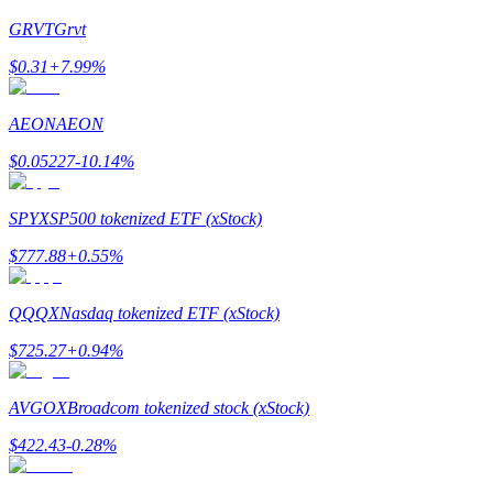
GRVT
Grvt
Przewodnik
$
0.31
+
7.99
%
Przewodnik dla początkujących dotyczący kontraktów futures
AEON
AEON
$
0.05227
-10.14
%
SPYX
SP500 tokenized ETF (xStock)
$
777.88
+
0.55
%
Strategie handlowe
QQQX
Nasdaq tokenized ETF (xStock)
Dowiedz się, jak zachować rentowność
$
725.27
+
0.94
%
AVGOX
Broadcom tokenized stock (xStock)
$
422.43
-0.28
%