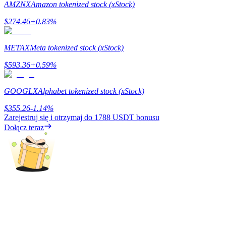
AMZNX
Amazon tokenized stock (xStock)
Zarabiać
$
274.46
+
0.83
%
METAX
Meta tokenized stock (xStock)
$
593.36
+
0.59
%
GOOGLX
Alphabet tokenized stock (xStock)
$
355.26
-1.14
%
Zarejestruj się i otrzymaj do
1788 USDT
bonusu
Mocna Świnka
Dołącz teraz
Codziennie zdobywaj konkurencyjne nagrody