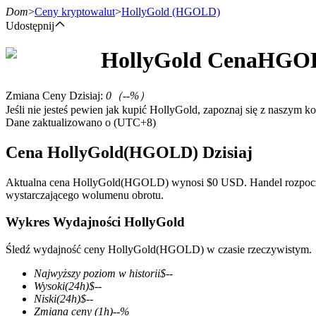
Dom
>
Ceny kryptowalut
>
HollyGold
(HGOLD)
Udostępnij
HollyGold
Cena
HGO
Kontrakty terminowe
Zmiana Ceny Dzisiaj
:
0
（
--
%）
Jeśli nie jesteś pewien jak kupić HollyGold, zapoznaj się z naszym
Dane zaktualizowano o (UTC+8)
Cena HollyGold(HGOLD) Dzisiaj
Aktualna cena HollyGold(HGOLD) wynosi $0 USD. Handel rozpoczął s
wystarczającego wolumenu obrotu.
Kontrakty terminowe na USDT
Wykres Wydajności HollyGold
Kontrakty futures wykorzystujące USDT jako zabezpieczenie
Śledź wydajność ceny HollyGold(HGOLD) w czasie rzeczywistym.
Najwyższy poziom w historii
$
--
Wysoki
(24h)
$
--
Niski
(24h)
$
--
Zmiana ceny
(1h)
--
%