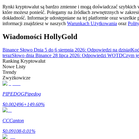
Zostań traderem kopiującym
Rynki kryptowalut są bardzo zmienne i mogą doświadczać szybkich wa
które możesz ponieść. Polegamy na źródłach zewnętrznych w zakres
Ciesz się podziałem zysków i prowizjami z kopiowania transak
dokładność. Informacje udostępniane na tej platformie oraz wszelkie
informacji znajdziesz w naszych
Warunkach Użytkowania
oraz
Polit
Wiadomości HollyGold
Binance Słowo Dnia 5 do 6 sierpnia 2026: Odpowiedzi na dzisiaj
Kod
teraz
Słowo dnia Binance 28 lipca 2026: Odpowiedzi WOTD
Czym jes
Ranking Kryptowalut
Nowe Listy
Trendy
Zwyżkowicze
Informacja
Analiza Big Data, w tym informacje handlowe itp.
PIPEDOG
Pipedog
$
0.002496
+
149.60
%
CC
Canton
$
0.09108
-0.01
%