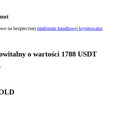
inut
kowe na bezpiecznej
platformie handlowej kryptowalut
.
 powitalny o wartości 1788 USDT
y
HGOLD