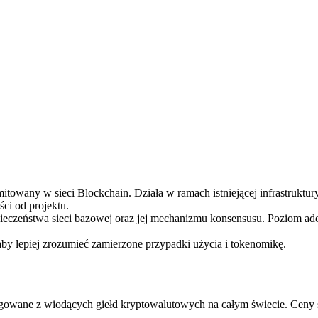
ry
wany w sieci Blockchain. Działa w ramach istniejącej infrastruktury
ci od projektu.
pieczeństwa sieci bazowej oraz jej mechanizmu konsensusu. Poziom ad
aby lepiej zrozumieć zamierzone przypadki użycia i tokenomikę.
owane z wiodących giełd kryptowalutowych na całym świecie. Ceny s