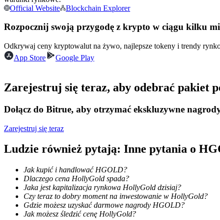
Official Website
Blockchain Explorer
Kontrakty futures wykorzystujące USDC jako zabezpieczenie
Rozpocznij swoją przygodę z krypto w ciągu kilku m
Odkrywaj ceny kryptowalut na żywo, najlepsze tokeny i trendy ryn
App Store
Google Play
Zarejestruj się teraz, aby odebrać pakiet
Dołącz do Bitrue, aby otrzymać ekskluzywne nagrod
Kopiowanie Transakcji
Dołącz do najlepszych traderów
Zarejestruj się teraz
Ludzie również pytają: Inne pytania o 
Jak kupić i handlować HGOLD?
Dlaczego cena HollyGold spada?
Jaka jest kapitalizacja rynkowa HollyGold dzisiaj?
Czy teraz to dobry moment na inwestowanie w HollyGold?
Gdzie możesz uzyskać darmowe nagrody HGOLD?
Jak możesz śledzić cenę HollyGold?