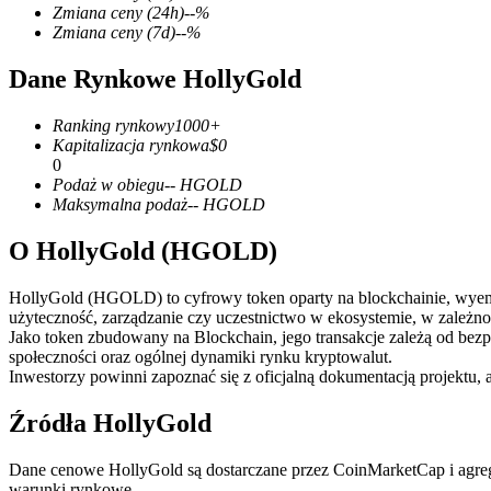
Zmiana ceny
(24h)
--
%
Zmiana ceny
(7d)
--
%
Dane Rynkowe HollyGold
Kontrakty terminowe COIN-M
Ranking rynkowy
1000+
Kontrakty terminowe na kryptowaluty
Kapitalizacja rynkowa
$
0
0
Podaż w obiegu
--
HGOLD
Maksymalna podaż
--
HGOLD
TradFi
O HollyGold (HGOLD)
Instrumenty pochodne na akcje, forex, metale szlachetne i towa
HollyGold (HGOLD) to cyfrowy token oparty na blockchainie, wyemito
użyteczność, zarządzanie czy uczestnictwo w ekosystemie, w zależnoś
Jako token zbudowany na Blockchain, jego transakcje zależą od bez
społeczności oraz ogólnej dynamiki rynku kryptowalut.
Inwestorzy powinni zapoznać się z oficjalną dokumentacją projektu, 
Źródła HollyGold
Dane cenowe HollyGold są dostarczane przez CoinMarketCap i agreg
Kontrakty terminowe na USDC
warunki rynkowe.