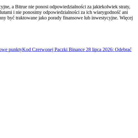
ne, a Bitrue nie ponosi odpowiedzialności za jakiekolwiek straty,
utami i nie ponosimy odpowiedzialności za ich wiarygodność ani
inny być traktowane jako porady finansowe lub inwestycyjne. Więcej
mowe punkty
Kod Czerwonej Paczki Binance 28 lipca 2026: Odebrać