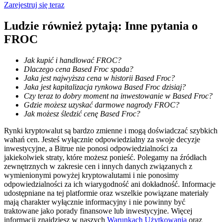
Zarejestruj się teraz
Ludzie również pytają: Inne pytania o
FROC
Przewodnik
Przewodnik dla początkujących dotyczący kontraktów futures
Jak kupić i handlować FROC?
Dlaczego cena Based Froc spada?
Jaka jest najwyższa cena w historii Based Froc?
Jaka jest kapitalizacja rynkowa Based Froc dzisiaj?
Czy teraz to dobry moment na inwestowanie w Based Froc?
Gdzie możesz uzyskać darmowe nagrody FROC?
Jak możesz śledzić cenę Based Froc?
Rynki kryptowalut są bardzo zmienne i mogą doświadczać szybkich
wahań cen. Jesteś wyłącznie odpowiedzialny za swoje decyzje
inwestycyjne, a Bitrue nie ponosi odpowiedzialności za
Strategie handlowe
jakiekolwiek straty, które możesz ponieść. Polegamy na źródłach
zewnętrznych w zakresie cen i innych danych związanych z
Dowiedz się, jak zachować rentowność
wymienionymi powyżej kryptowalutami i nie ponosimy
odpowiedzialności za ich wiarygodność ani dokładność. Informacje
udostępniane na tej platformie oraz wszelkie powiązane materiały
mają charakter wyłącznie informacyjny i nie powinny być
traktowane jako porady finansowe lub inwestycyjne. Więcej
informacji znajdziesz w naszych
Warunkach Użytkowania
oraz