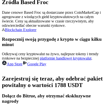
Źródła Based Froc
Zostań traderem kopiującym
Dane cenowe Based Froc są dostarczane przez CoinMarketCap i
Ciesz się podziałem zysków i prowizjami z kopiowania
agregowane z wiodących giełd kryptowalutowych na całym
transakcji
świecie. Ceny są aktualizowane w czasie rzeczywistym, aby
odzwierciedlać obecne warunki rynkowe.
Blockchain Explorer
Rozpocznij swoją przygodę z krypto w ciągu kilku
minut
Odkrywaj ceny kryptowalut na żywo, najlepsze tokeny i trendy
rynkowe na bezpiecznej
platformie handlowej kryptowalut
.
App Store
Google Play
Informacja
Zarejestruj się teraz, aby odebrać pakiet
Analiza Big Data, w tym informacje handlowe itp.
powitalny o wartości 1788 USDT
Dołącz do Bitrue, aby otrzymać ekskluzywne
nagrody