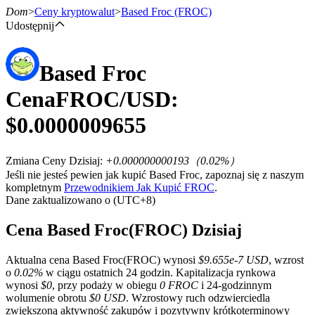
Dom
>
Ceny kryptowalut
>
Based Froc
(FROC)
Udostępnij
Based Froc
Kontrakty terminowe
Cena
FROC
/USD:
$
0.0000009655
Zmiana Ceny Dzisiaj
:
+0.000000000193
（
0.02
%）
Jeśli nie jesteś pewien jak kupić Based Froc, zapoznaj się z naszym
kompletnym
Przewodnikiem Jak Kupić FROC
.
Dane zaktualizowano o (UTC+8)
Kontrakty terminowe na USDT
Cena Based Froc(FROC) Dzisiaj
Kontrakty futures wykorzystujące USDT jako zabezpieczenie
Aktualna cena Based Froc(FROC) wynosi
$9.655e-7 USD
, wzrost
o
0.02%
w ciągu ostatnich 24 godzin. Kapitalizacja rynkowa
wynosi
$0
, przy podaży w obiegu
0 FROC
i 24-godzinnym
wolumenie obrotu
$0 USD
. Wzrostowy ruch odzwierciedla
zwiększoną aktywność zakupów i pozytywny krótkoterminowy