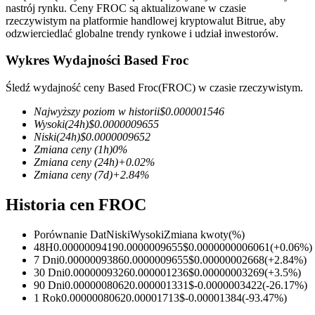
nastrój rynku. Ceny FROC są aktualizowane w czasie
rzeczywistym na platformie handlowej kryptowalut Bitrue, aby
odzwierciedlać globalne trendy rynkowe i udział inwestorów.
Wykres Wydajności Based Froc
Kontrakty terminowe COIN-M
Śledź wydajność ceny Based Froc(FROC) w czasie rzeczywistym.
Kontrakty terminowe na kryptowaluty
Najwyższy poziom w historii
$
0.000001546
Wysoki
(24h)
$
0.0000009655
Niski
(24h)
$
0.0000009652
TradFi
Zmiana ceny
(1h)
0
%
Zmiana ceny
(24h)
+
0.02
%
Instrumenty pochodne na akcje, forex, metale szlachetne i
Zmiana ceny
(7d)
+
2.84
%
towary
Historia cen FROC
Porównanie Dat
Niski
Wysoki
Zmiana kwoty
(%)
48H
0.0000009419
0.0000009655
$
0.0000000006061
(
+
0.06
%)
7 Dni
0.0000009386
0.0000009655
$
0.00000002668
(
+
2.84
%)
30 Dni
0.0000009326
0.000001236
$
0.00000003269
(
+
3.5
%)
90 Dni
0.0000008062
0.000001331
$
-0.0000003422
(
-26.17
%)
1 Rok
0.0000008062
0.00001713
$
-0.00001384
(
-93.47
%)