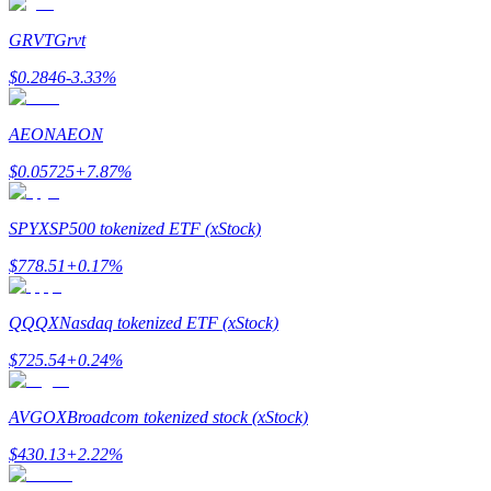
GRVT
Grvt
$
0.2846
-3.33
%
Stawianie
Wysokie zyski i natychmiastowy dostęp
AEON
AEON
$
0.05725
+
7.87
%
SPYX
SP500 tokenized ETF (xStock)
$
778.51
+
0.17
%
QQQX
Nasdaq tokenized ETF (xStock)
Launchpool
$
725.54
+
0.24
%
Elastyczne stawianie zakładów, aby zarabiać na popularnych
tokenach
AVGOX
Broadcom tokenized stock (xStock)
$
430.13
+
2.22
%