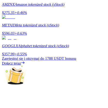
AMZNX
Amazon tokenized stock (xStock)
$
275.35
+
0.46
%
METAX
Meta tokenized stock (xStock)
Blokady BTR
$
596.03
+
0.63
%
Ekskluzywne inwestycje dla posiadaczy BTR
GOOGLX
Alphabet tokenized stock (xStock)
$
357.99
+
0.55
%
Zarejestruj się i otrzymaj do
1788 USDT
bonusu
Dołącz teraz
Pożyczki
Usługa pożyczek wspieranych kryptowalutami