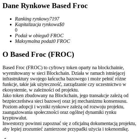
Kontrakty terminowe na USDC
Dane Rynkowe Based Froc
Kontrakty futures wykorzystujące USDC jako zabezpieczenie
Ranking rynkowy
7197
Kapitalizacja rynkowa
$
0
0
Podaż w obiegu
0
FROC
Maksymalna podaż
0
FROC
O Based Froc (FROC)
Based Froc (FROC) to cyfrowy token oparty na blockchainie,
wyemitowany w sieci Blockchain. Działa w ramach istniejącej
Kopiowanie Transakcji
infrastruktury swojego łańcucha bazowego i może pełnić różne
funkcje, takie jak użyteczność, zarządzanie czy uczestnictwo w
Dołącz do najlepszych traderów
ekosystemie, w zależności od projektu.
Jako token zbudowany na Blockchain, jego transakcje zależą od
bezpieczeństwa sieci bazowej oraz jej mechanizmu konsensusu.
Poziom adopcji i wyniki rynkowe zależą od rozwoju projektu,
zaangażowania społeczności oraz ogólnej dynamiki rynku
kryptowalut.
Inwestorzy powinni zapoznać się z oficjalną dokumentacją projektu,
aby lepiej zrozumieć zamierzone przypadki użycia i tokenomikę.