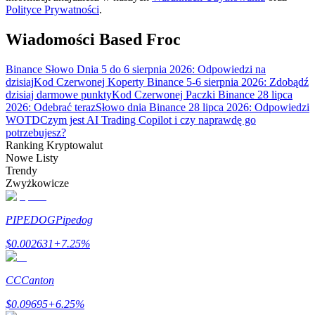
Polityce Prywatności
.
Wiadomości Based Froc
Zarabiać
Binance Słowo Dnia 5 do 6 sierpnia 2026: Odpowiedzi na
dzisiaj
Kod Czerwonej Koperty Binance 5-6 sierpnia 2026: Zdobądź
dzisiaj darmowe punkty
Kod Czerwonej Paczki Binance 28 lipca
2026: Odebrać teraz
Słowo dnia Binance 28 lipca 2026: Odpowiedzi
WOTD
Czym jest AI Trading Copilot i czy naprawdę go
potrzebujesz?
Ranking Kryptowalut
Nowe Listy
Trendy
Zwyżkowicze
Mocna Świnka
PIPEDOG
Pipedog
Codziennie zdobywaj konkurencyjne nagrody
$
0.002631
+
7.25
%
CC
Canton
$
0.09695
+
6.25
%