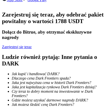
Zostań traderem kopiującym
Zarejestruj się teraz, aby odebrać pakiet
Ciesz się podziałem zysków i prowizjami z kopiowania
powitalny o wartości 1788 USDT
transakcji
Dołącz do Bitrue, aby otrzymać ekskluzywne
nagrody
Zarejestruj się teraz
Ludzie również pytają: Inne pytania o
DARK
Informacja
Jak kupić i handlować DARK?
Dlaczego cena Dark Frontiers spada?
Analiza Big Data, w tym informacje handlowe itp.
Jaka jest najwyższa cena w historii Dark Frontiers?
Jaka jest kapitalizacja rynkowa Dark Frontiers dzisiaj?
Czy teraz to dobry moment na inwestowanie w Dark
Frontiers?
Gdzie możesz uzyskać darmowe nagrody DARK?
Jak możesz śledzić cenę Dark Frontiers?