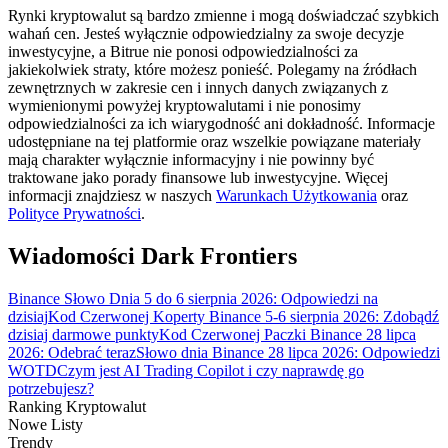
Rynki kryptowalut są bardzo zmienne i mogą doświadczać szybkich
wahań cen. Jesteś wyłącznie odpowiedzialny za swoje decyzje
inwestycyjne, a Bitrue nie ponosi odpowiedzialności za
jakiekolwiek straty, które możesz ponieść. Polegamy na źródłach
Przewodnik
zewnętrznych w zakresie cen i innych danych związanych z
wymienionymi powyżej kryptowalutami i nie ponosimy
Przewodnik dla początkujących dotyczący kontraktów futures
odpowiedzialności za ich wiarygodność ani dokładność. Informacje
udostępniane na tej platformie oraz wszelkie powiązane materiały
mają charakter wyłącznie informacyjny i nie powinny być
traktowane jako porady finansowe lub inwestycyjne. Więcej
informacji znajdziesz w naszych
Warunkach Użytkowania
oraz
Polityce Prywatności
.
Wiadomości Dark Frontiers
Binance Słowo Dnia 5 do 6 sierpnia 2026: Odpowiedzi na
dzisiaj
Kod Czerwonej Koperty Binance 5-6 sierpnia 2026: Zdobądź
Strategie handlowe
dzisiaj darmowe punkty
Kod Czerwonej Paczki Binance 28 lipca
Dowiedz się, jak zachować rentowność
2026: Odebrać teraz
Słowo dnia Binance 28 lipca 2026: Odpowiedzi
WOTD
Czym jest AI Trading Copilot i czy naprawdę go
potrzebujesz?
Ranking Kryptowalut
Nowe Listy
Trendy