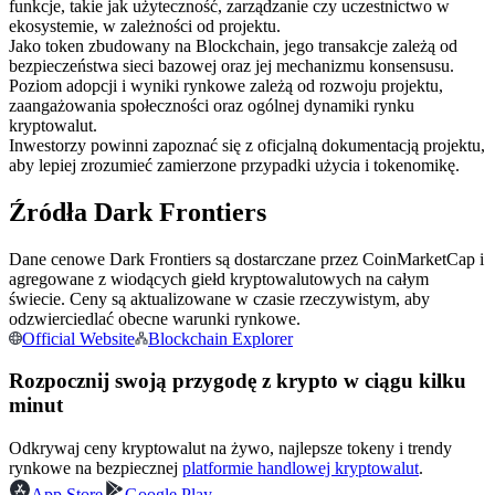
funkcje, takie jak użyteczność, zarządzanie czy uczestnictwo w
Kontrakty terminowe na USDC
ekosystemie, w zależności od projektu.
Kontrakty futures wykorzystujące USDC jako zabezpieczenie
Jako token zbudowany na Blockchain, jego transakcje zależą od
bezpieczeństwa sieci bazowej oraz jej mechanizmu konsensusu.
Poziom adopcji i wyniki rynkowe zależą od rozwoju projektu,
zaangażowania społeczności oraz ogólnej dynamiki rynku
kryptowalut.
Inwestorzy powinni zapoznać się z oficjalną dokumentacją projektu,
aby lepiej zrozumieć zamierzone przypadki użycia i tokenomikę.
Źródła Dark Frontiers
Dane cenowe Dark Frontiers są dostarczane przez CoinMarketCap i
Kopiowanie Transakcji
agregowane z wiodących giełd kryptowalutowych na całym
świecie. Ceny są aktualizowane w czasie rzeczywistym, aby
Dołącz do najlepszych traderów
odzwierciedlać obecne warunki rynkowe.
Official Website
Blockchain Explorer
Rozpocznij swoją przygodę z krypto w ciągu kilku
minut
Odkrywaj ceny kryptowalut na żywo, najlepsze tokeny i trendy
rynkowe na bezpiecznej
platformie handlowej kryptowalut
.
App Store
Google Play