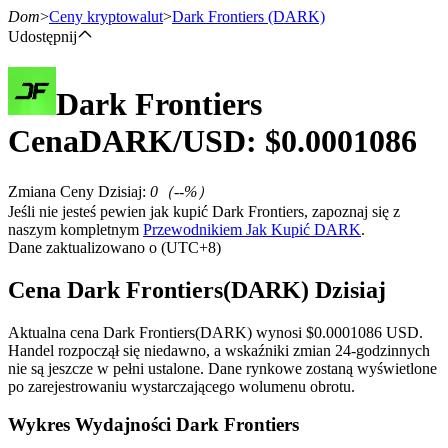
Dom
>
Ceny kryptowalut
>
Dark Frontiers
(DARK)
Udostępnij
Dark Frontiers
Kontrakty terminowe
Cena
DARK
/USD: $
0.0001086
Zmiana Ceny Dzisiaj
:
0
（
--
%）
Jeśli nie jesteś pewien jak kupić Dark Frontiers, zapoznaj się z
naszym kompletnym
Przewodnikiem Jak Kupić DARK
.
Dane zaktualizowano o (UTC+8)
Cena Dark Frontiers(DARK) Dzisiaj
Kontrakty terminowe na USDT
Aktualna cena Dark Frontiers(DARK) wynosi $0.0001086 USD.
Kontrakty futures wykorzystujące USDT jako zabezpieczenie
Handel rozpoczął się niedawno, a wskaźniki zmian 24-godzinnych
nie są jeszcze w pełni ustalone. Dane rynkowe zostaną wyświetlone
po zarejestrowaniu wystarczającego wolumenu obrotu.
Wykres Wydajności Dark Frontiers