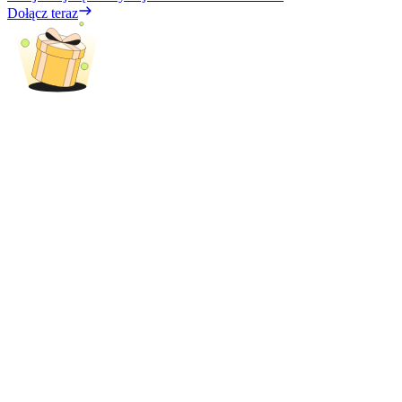
Dołącz teraz
Blokady BTR
Ekskluzywne inwestycje dla posiadaczy BTR
Pożyczki
Usługa pożyczek wspieranych kryptowalutami