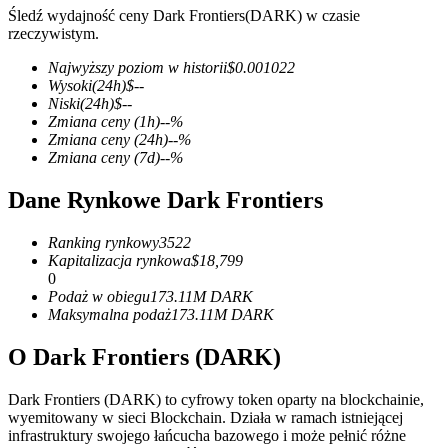
Śledź wydajność ceny Dark Frontiers(DARK) w czasie
rzeczywistym.
Najwyższy poziom w historii
$
0.001022
Wysoki
(24h)
$
--
Kontrakty terminowe COIN-M
Niski
(24h)
$
--
Zmiana ceny
(1h)
--
%
Kontrakty terminowe na kryptowaluty
Zmiana ceny
(24h)
--
%
Zmiana ceny
(7d)
--
%
Dane Rynkowe Dark Frontiers
TradFi
Instrumenty pochodne na akcje, forex, metale szlachetne i
Ranking rynkowy
3522
towary
Kapitalizacja rynkowa
$
18,799
0
Podaż w obiegu
173.11M
DARK
Maksymalna podaż
173.11M
DARK
O Dark Frontiers (DARK)
Dark Frontiers (DARK) to cyfrowy token oparty na blockchainie,
wyemitowany w sieci Blockchain. Działa w ramach istniejącej
infrastruktury swojego łańcucha bazowego i może pełnić różne