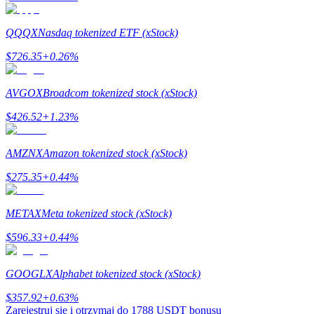
QQQX
Nasdaq tokenized ETF (xStock)
Stawianie
$
726.35
+
0.26
%
Wysokie zyski i natychmiastowy dostęp
AVGOX
Broadcom tokenized stock (xStock)
$
426.52
+
1.23
%
AMZNX
Amazon tokenized stock (xStock)
$
275.35
+
0.44
%
METAX
Meta tokenized stock (xStock)
Launchpool
$
596.33
+
0.44
%
Elastyczne stawianie zakładów, aby zarabiać na popularnych
tokenach
GOOGLX
Alphabet tokenized stock (xStock)
$
357.92
+
0.63
%
Zarejestruj się i otrzymaj do
1788 USDT
bonusu