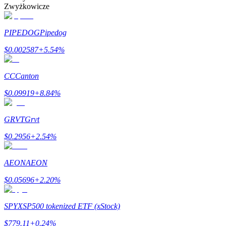
Zwyżkowicze
PIPEDOG
Pipedog
Zarabiać
$
0.002587
+
5.54
%
CC
Canton
$
0.09919
+
8.84
%
GRVT
Grvt
$
0.2956
+
2.54
%
Mocna Świnka
Codziennie zdobywaj konkurencyjne nagrody
AEON
AEON
$
0.05696
+
2.20
%
SPYX
SP500 tokenized ETF (xStock)
$
779.11
+
0.24
%