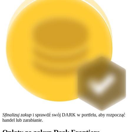
Stawianie
Wysokie zyski i natychmiastowy dostęp
Launchpool
Elastyczne stawianie zakładów, aby zarabiać na popularnych
tokenach
Sfinalizuj zakup
i sprawdź swój DARK w portfelu, aby rozpocząć
handel lub zarabianie.