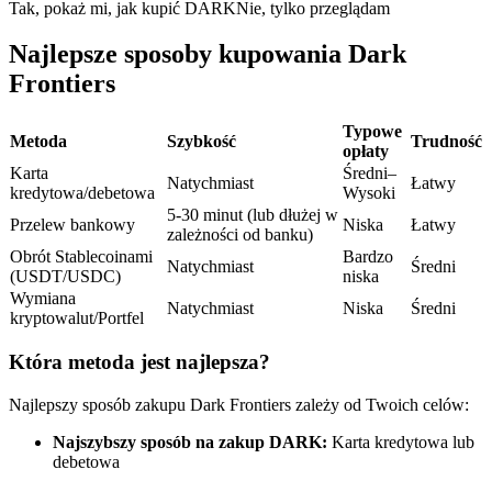
Kontrakty terminowe na USDC
Tak, pokaż mi, jak kupić DARK
Nie, tylko przeglądam
Kontrakty futures wykorzystujące USDC jako zabezpieczenie
Najlepsze sposoby kupowania Dark
Frontiers
Typowe
Metoda
Szybkość
Trudność
opłaty
Karta
Średni–
Natychmiast
Łatwy
kredytowa/debetowa
Wysoki
5-30 minut (lub dłużej w
Przelew bankowy
Niska
Łatwy
zależności od banku)
Obrót Stablecoinami
Bardzo
Natychmiast
Średni
Kopiowanie Transakcji
(USDT/USDC)
niska
Wymiana
Dołącz do najlepszych traderów
Natychmiast
Niska
Średni
kryptowalut/Portfel
Która metoda jest najlepsza?
Najlepszy sposób zakupu Dark Frontiers zależy od Twoich celów:
Najszybszy sposób na zakup DARK:
Karta kredytowa lub
debetowa