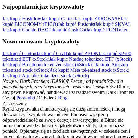
Najpopularniejsze kryptowaluty
Jak kupić Hashflow
Jak kupić Cartesi
Jak kupić ZEROBASE
Jak
kupić BICONOMY (BICO)
Jak kupić Fusionist
Jak kupić SKYAI
Jak kupić Cookie DAO
Jak kupić Cash Cat
Jak kupić FUNToken
Nowo notowane kryptowaluty
Pobierz
aplikację Bitrue
Jak kupić Canton
Jak kupić Grvt
Jak kupić AEON
Jak kupić SP500
tokenized ETF (xStock)
Jak kupić Nasdaq tokenized ETF (xStock)
Jak kupić Broadcom tokenized stock (xStock)
Jak kupić Amazon
tokenized stock (xStock)
Jak kupić Meta tokenized stock (xStock)
Jak kupić Alphabet tokenized stock (xStock)
Nowy w Dark Frontiers (DARK)?
Zacznij od
poradników dla
początkujących, analiz rynkowych i wskazówek ekspertów
Bitrue,
aby pewnie kupować, handlować i zarządzać swoim Dark Frontiers.
Czytaj
Poradniki
/ Odwiedź
Blog
Polski
Zastrzeżenie
Rynki kryptowalut charakteryzują się dużą zmiennością i mogą
doświadczyć szybkich wahań cen. Ponosisz wyłączną
odpowiedzialność za swoje decyzje inwestycyjne, a Bitrue nie
ponosi odpowiedzialności za jakiekolwiek straty, które możesz
ponieść. Opieramy się na źródłach zewnętrznych w zakresie cen i
innych danych związanych do kryptowalut wymienionych powyżej