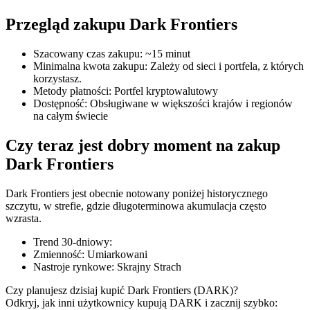
Przegląd zakupu Dark Frontiers
Szacowany czas zakupu
:
~15 minut
Kontrakty terminowe COIN-M
Minimalna kwota zakupu
:
Zależy od sieci i portfela, z których
korzystasz.
Kontrakty terminowe na kryptowaluty
Metody płatności
:
Portfel kryptowalutowy
Dostępność
:
Obsługiwane w większości krajów i regionów
na całym świecie
TradFi
Czy teraz jest dobry moment na zakup
Instrumenty pochodne na akcje, forex, metale szlachetne i
Dark Frontiers
towary
Dark Frontiers jest obecnie notowany poniżej historycznego
szczytu, w strefie, gdzie długoterminowa akumulacja często
wzrasta.
Trend 30-dniowy
:
Zmienność
:
Umiarkowani
Nastroje rynkowe
:
Skrajny Strach
Czy planujesz dzisiaj kupić Dark Frontiers (DARK)?
Odkryj, jak inni użytkownicy kupują DARK i zacznij szybko: