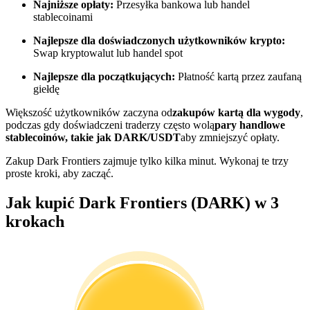
Najniższe opłaty:
Przesyłka bankowa lub handel
stablecoinami
Zostań traderem kopiującym
Najlepsze dla doświadczonych użytkowników krypto:
Ciesz się podziałem zysków i prowizjami z kopiowania
Swap kryptowalut lub handel spot
transakcji
Najlepsze dla początkujących:
Płatność kartą przez zaufaną
giełdę
Większość użytkowników zaczyna od
zakupów kartą dla wygody
,
podczas gdy doświadczeni traderzy często wolą
pary handlowe
stablecoinów, takie jak DARK/USDT
aby zmniejszyć opłaty.
Zakup Dark Frontiers zajmuje tylko kilka minut. Wykonaj te trzy
proste kroki, aby zacząć.
Jak kupić Dark Frontiers (DARK) w 3
Informacja
krokach
Analiza Big Data, w tym informacje handlowe itp.