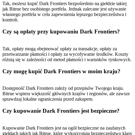
Tak, możesz kupić Dark Frontiers bezpośrednio na giełdzie takiej
jak Bitrue bez osobistego portfela. Jednak zalecane jest używanie
własnego portfela w celu zapewnienia lepszego bezpieczeństwa i
New Listing Futures Fest
kontroli.
Trade New Futures, Win 200,000 USDT
Czy są opłaty przy kupowaniu Dark Frontiers?
Tak, opłaty mogą obejmować opłaty za transakcje, opłaty za
przetwarzanie płatności i opłaty za wycofywanie środków. Koszty
Crypto World Cup 2026: Grand Finale
różnią się w zależności od metod płatności i warunków rynkowych.
77,777+3k Rewards
Czy mogę kupić Dark Frontiers w moim kraju?
Dostępność Dark Frontiers zależy od przepisów Twojego kraju.
Bitrue wspiera większość głównych krajów i regionów, ale zawsze
sprawdzaj lokalne ograniczenia przed zakupem.
Czy kupowanie Dark Frontiers jest bezpieczne?
Więcej wydarzeń
Kupowanie Dark Frontiers jest na ogół bezpieczne na zaufanych
giełdach takich jak Bitrue, które wykorzystują bezpieczeństwo klasy