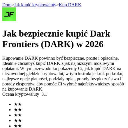
Dom
>
Jak kupić kryptowaluty
>
Kup DARK
Kontrakty terminowe
Jak bezpiecznie kupić Dark
Frontiers (DARK) w 2026
Kupowanie DARK powinno być bezpieczne, proste i opłacalne.
Idealnie chciałbyś kupić DARK z jak najniższymi możliwymi
opłatami. W tym przewodniku pokażemy Ci, jak kupić DARK na
niezawodnej giełdzie kryptowalut, w tym instrukcje krok po kroku,
najlepsze opcje płatności, podziały opłat, porady bezpieczeństwa i
porady ekspertów, aby pomóc Ci wybrać najefektywniejszy sposób
Kontrakty terminowe na USDT
na kupowanie DARK.
Ocena kryptowaluty
3.1
Kontrakty futures wykorzystujące USDT jako zabezpieczenie
★
★
★
★
★
★
★
★
★
★