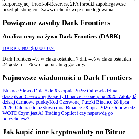
Wygraj nagrody i ekskluzywne bonusy
korporacyjnej, Proof-of-Reserves, 2FA i środki zapobiegawcze
przed phishingiem. Zawsze chrań swoje dane logowania.
Zaloguj sie
Zapisać się
Powiązane zasoby Dark Frontiers
Analiza ceny na żywo Dark Frontiers (DARK)
DARK
Cena
: $
0.0001074
Dark Frontiers --% w ciągu ostatnich 7 dni, --% w ciągu ostatnich
24 godzin i --% w ciągu ostatniej godziny.
Zaloguj sie
Zapisać się
Najnowsze wiadomości o Dark Frontiers
Binance Słowo Dnia 5 do 6 sierpnia 2026: Odpowiedzi na
dzisiaj
Kod Czerwonej Koperty Binance 5-6 sierpnia 2026: Zdobądź
dzisiaj darmowe punkty
Kod Czerwonej Paczki Binance 28 lipca
2026: Odebrać teraz
Słowo dnia Binance 28 lipca 2026: Odpowiedzi
WOTD
Czym jest AI Trading Copilot i czy naprawdę go
potrzebujesz?
Centrum
Jak kupić inne kryptowaluty na Bitrue
nagród