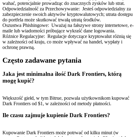
wahać, potencjalnie prowadząc do znacznych zysków lub strat.
Odpowiedzialność za Przechowywanie
:
Jesteś odpowiedzialny za
zabezpieczenie swoich aktywów kryptowalutowych; utrata dostępu
do portfela może skutkować trwałą utratą środków.
Oszustwa Phishingowe
:
Uważaj na fałszywe strony internetowe, e-
maile lub wiadomości próbujące wykraść dane logowania.
Różnice Regulacyjne
:
Regulacje dotyczące kryptowalut różnią się
w zależności od kraju, co może wpływać na handel, wypłaty i
ochronę prawną.
Polecaj
Często zadawane pytania
Zaproś przyjaciela, aby otrzymać nagrody pieniężne
Deposit CASHCAT & Win
Jaka jest minimalna ilość Dark Frontiers, którą
mogę kupić?
Większość giełd, w tym Bitrue, pozwala użytkownikom kupować
Dark Frontiers od $1, w zależności od metody płatności.
Ile czasu zajmuje kupienie Dark Frontiers?
Kupowanie Dark Frontiers może potrwać od kilku minut (w