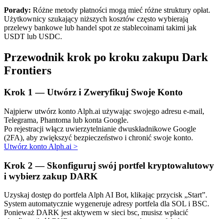
Porady:
Różne metody płatności mogą mieć różne struktury opłat.
Użytkownicy szukający niższych kosztów często wybierają
przelewy bankowe lub handel spot ze stablecoinami takimi jak
USDT lub USDC.
Przewodnik krok po kroku zakupu Dark
Frontiers
Automatyczna inwestycja
Zdobądź długoterminowy zysk i elastyczne zainteresowania
Krok
1 —
Utwórz i Zweryfikuj Swoje Konto
Najpierw utwórz konto Alph.ai używając swojego adresu e-mail,
Telegrama, Phantoma lub konta Google.
Po rejestracji włącz uwierzytelnianie dwuskładnikowe Google
(2FA), aby zwiększyć bezpieczeństwo i chronić swoje konto.
Utwórz konto Alph.ai
>
Krok
2 —
Skonfiguruj swój portfel kryptowalutowy
i wybierz zakup DARK
Naucz się stakingu
Uzyskaj dostęp do portfela Alph AI Bot, klikając przycisk „Start”.
System automatycznie wygeneruje adresy portfela dla SOL i BSC.
Dowiedz się, jak uzyskać dochód pasywny
Ponieważ DARK jest aktywem w sieci bsc, musisz wpłacić