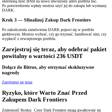
Bitrue
AI
określoną ilość BNB na nowo utworzony adres portfela bsc.
Po potwierdzeniu wpłaty możesz użyć jej do zakupu lub wymiany
DARK.
Krok
3 —
Sfinalizuj Zakup Dark Frontiers
Po zakończeniu zamówienia DARK pojawi się w portfelu
giełdowym. Możesz wybrać, czy go trzymać, handlować nim, czy
wypłacić z zewnętrznego portfela.
Bitruści Partnerzy
Zarejestruj się teraz, aby odebrać pakiet
powitalny o wartości 236 USDT
Dołącz do Bitrue, aby otrzymać ekskluzywne
nagrody
Zarejestruj się teraz
Ryzyko, które Warto Znać Przed
Afiliaci Bitrue
Zakupem Dark Frontiers
Aż do 65% prowizji!
Zmienność Rynku
:
Ceny Dark Frontiers mogą gwałtownie się