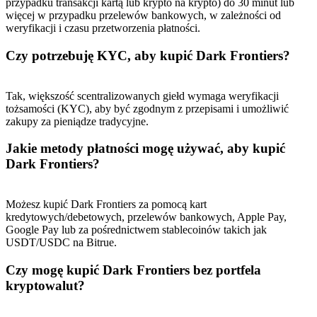
przypadku transakcji kartą lub krypto na krypto) do 30 minut lub
więcej w przypadku przelewów bankowych, w zależności od
Deposit CASHCAT & Win
weryfikacji i czasu przetworzenia płatności.
Share 500000 CASHCAT prize pool
Czy potrzebuję KYC, aby kupić Dark Frontiers?
Tak, większość scentralizowanych giełd wymaga weryfikacji
Exclusive for BitMart Users
tożsamości (KYC), aby być zgodnym z przepisami i umożliwić
zakupy za pieniądze tradycyjne.
Register & Trade to Win 500,000 USDT
Jakie metody płatności mogę używać, aby kupić
Dark Frontiers?
Precious Metals Trading Carnival
Możesz kupić Dark Frontiers za pomocą kart
Trade Gold & Silver · 33,333 USDT Bonus
kredytowych/debetowych, przelewów bankowych, Apple Pay,
Google Pay lub za pośrednictwem stablecoinów takich jak
USDT/USDC na Bitrue.
Czy mogę kupić Dark Frontiers bez portfela
USDT New User Exclusive 10% APR
kryptowalut?
USDT Flexible Staking | Daily Rewards