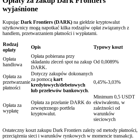
Opłaty za zakup Dark Frontiers
wyjaśnione
Kupując
Dark Frontiers (DARK)
na giełdzie kryptowalut
użytkownicy mogą napotkać kilka rodzajów opłat związanych z
handlem, przetwarzaniem płatności i wypłatami.
Blokady BTR
Rodzaj
Opis
Typowy koszt
Ekskluzywne inwestycje dla posiadaczy BTR
opłaty
Opłata pobierana przy
Opłata
składaniu zleceń spot na zakup
Od 0,0089%
handlowa
DARK.
Dotyczy zakupów dokonanych
Opłata za
za pomocą
kart
przetwarzanie
0,45%-3,03%
kredytowych/debetowych
płatności
lub przelewów bankowych
.
Minimum 0,5 USDT
Opłata za przelanie DARK do
ekwiwalentu, w
Opłata za
zewnętrznego portfela
zależności od
wypłatę
Pożyczki
kryptowalut.
warunków
sieciowych
Usługa pożyczek wspieranych kryptowalutami
Ostateczny koszt zakupu Dark Frontiers zależy od metody płatności,
przeciążenia sieci i warunków rynkowych w momencie transakcji.