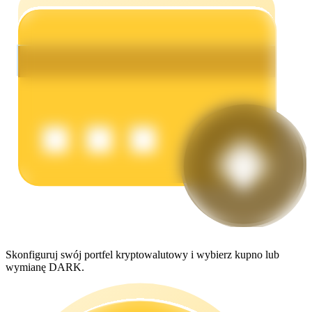
Zarabiać
Mocna Świnka
Codziennie zdobywaj konkurencyjne nagrody
Skonfiguruj swój portfel kryptowalutowy i wybierz kupno lub
wymianę DARK.