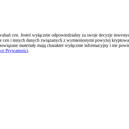
hań cen. Jesteś wyłącznie odpowiedzialny za swoje decyzje inwestycyj
ie cen i innych danych związanych z wymienionymi powyżej kryptowal
 powiązane materiały mają charakter wyłącznie informacyjny i nie pow
yce Prywatności
.
okenach