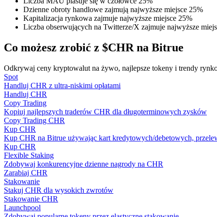
Liczba MAU plasuje się w czołówce 25%
Zostań traderem kopiującym
Dzienne obroty handlowe zajmują najwyższe miejsce 25%
Kapitalizacja rynkowa zajmuje najwyższe miejsce 25%
Ciesz się podziałem zysków i prowizjami z kopiowania transak
Liczba obserwujących na Twitterze/X zajmuje najwyższe miej
Co możesz zrobić z $CHR na Bitrue
Odkrywaj ceny kryptowalut na żywo, najlepsze tokeny i trendy rynko
Spot
Handluj CHR z ultra-niskimi opłatami
Handluj CHR
Copy Trading
Kopiuj najlepszych traderów CHR dla długoterminowych zysków
Copy Trading CHR
Informacja
Kup CHR
Kup CHR na Bitrue używając kart kredytowych/debetowych, przelew
Analiza Big Data, w tym informacje handlowe itp.
Kup CHR
Flexible Staking
Zdobywaj konkurencyjne dzienne nagrody na CHR
Zarabiaj CHR
Stakowanie
Stakuj CHR dla wysokich zwrotów
Stakowanie CHR
Launchpool
Zdobywaj popularne tokeny przez elastyczne stakowanie