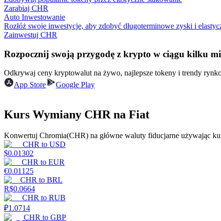
Zarabiaj CHR
Auto Inwestowanie
Przewodnik
Rozłóż swoje inwestycje, aby zdobyć długoterminowe zyski i elastyc
Zainwestuj CHR
Przewodnik dla początkujących dotyczący kontraktów futures
Rozpocznij swoją przygodę z krypto w ciągu kilku m
Odkrywaj ceny kryptowalut na żywo, najlepsze tokeny i trendy ryn
App Store
Google Play
Kurs Wymiany CHR na Fiat
Konwertuj Chromia(CHR) na główne waluty fiducjarne używając ku
Strategie handlowe
CHR
to
USD
$
0.01302
Dowiedz się, jak zachować rentowność
CHR
to
EUR
€
0.01125
CHR
to
BRL
R$
0.0664
CHR
to
RUB
₽
1.0714
CHR
to
GBP