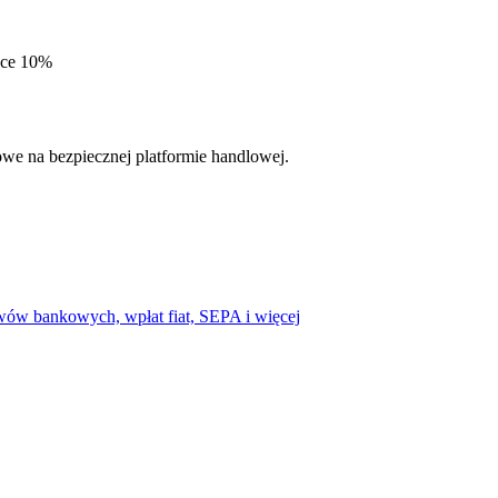
cji
sce 10%
we na bezpiecznej platformie handlowej.
ów bankowych, wpłat fiat, SEPA i więcej