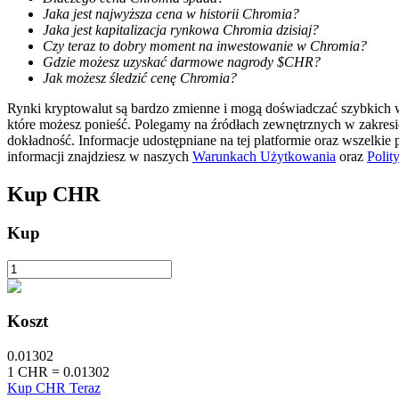
Jaka jest najwyższa cena w historii Chromia?
Jaka jest kapitalizacja rynkowa Chromia dzisiaj?
Stawianie
Czy teraz to dobry moment na inwestowanie w Chromia?
Gdzie możesz uzyskać darmowe nagrody $CHR?
Wysokie zyski i natychmiastowy dostęp
Jak możesz śledzić cenę Chromia?
Rynki kryptowalut są bardzo zmienne i mogą doświadczać szybkich wa
które możesz ponieść. Polegamy na źródłach zewnętrznych w zakres
dokładność. Informacje udostępniane na tej platformie oraz wszelkie
informacji znajdziesz w naszych
Warunkach Użytkowania
oraz
Polit
Kup
CHR
Kup
Launchpool
Elastyczne stawianie zakładów, aby zarabiać na popularnych t
Koszt
0.01302
1
CHR
=
0.01302
Kup CHR Teraz