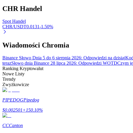
CHR
Handel
Blokady BTR
Spot Handel
CHR/USDT
0.0131
-1.50
%
Ekskluzywne inwestycje dla posiadaczy BTR
Wiadomości Chromia
Binance Słowo Dnia 5 do 6 sierpnia 2026: Odpowiedzi na dzisiaj
Kod
teraz
Słowo dnia Binance 28 lipca 2026: Odpowiedzi WOTD
Czym jes
Ranking Kryptowalut
Nowe Listy
Trendy
Zwyżkowicze
Pożyczki
Usługa pożyczek wspieranych kryptowalutami
PIPEDOG
Pipedog
$
0.002501
+
150.10
%
CC
Canton