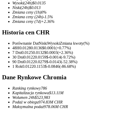
Wysoki
(24h)
$
0.0135
Niski
(24h)
$
0.013
Zmiana ceny
(1h)
0
%
Zmiana ceny
(24h)
-1.5
%
Zmiana ceny
(7d)
+
2.36
%
Kontrakty terminowe COIN-M
Historia cen CHR
Kontrakty terminowe na kryptowaluty
Porównanie Dat
Niski
Wysoki
Zmiana kwoty
(%)
48H
0.0128
0.0136
$
0.0001
(
+
0.77
%)
TradFi
7 Dni
0.0125
0.0132
$
0.0003
(
+
2.36
%)
30 Dni
0.0122
0.0159
$
-0.0014
(
-9.72
%)
Instrumenty pochodne na akcje, forex, metale szlachetne i towa
90 Dni
0.0122
0.0279
$
-0.0143
(
-52.38
%)
1 Rok
0.0122
0.1153
$
-0.0846
(
-86.68
%)
Dane Rynkowe Chromia
Ranking rynkowy
786
Kapitalizacja rynkowa
$
13.11M
Wolumen 24h
$
523,983
Podaż w obiegu
974.83M
CHR
Maksymalna podaż
978.06M
CHR
Kontrakty terminowe na USDC