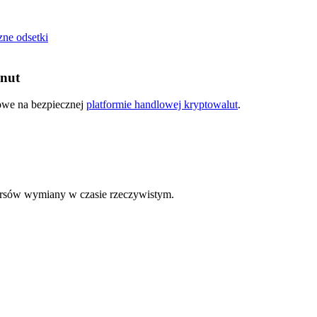
zne odsetki
inut
kowe na bezpiecznej
platformie handlowej kryptowalut
.
rsów wymiany w czasie rzeczywistym.