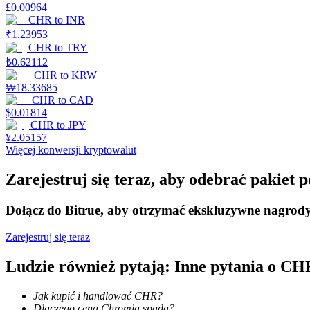
£
0.00964
CHR
to
INR
Zarabiać
₹
1.23953
CHR
to
TRY
₺
0.62112
CHR
to
KRW
₩
18.33685
CHR
to
CAD
$
0.01814
CHR
to
JPY
¥
2.05157
Więcej konwersji kryptowalut
Mocna Świnka
Zarejestruj się teraz, aby odebrać pakiet
Codziennie zdobywaj konkurencyjne nagrody
Dołącz do Bitrue, aby otrzymać ekskluzywne nagrod
Zarejestruj się teraz
Ludzie również pytają: Inne pytania o CH
Jak kupić i handlować CHR?
Dlaczego cena Chromia spada?