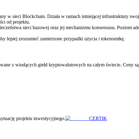
 w sieci Blockchain. Działa w ramach istniejącej infrastruktury swoj
ci od projektu.
pieczeństwa sieci bazowej oraz jej mechanizmu konsensusu. Poziom ad
aby lepiej zrozumieć zamierzone przypadki użycia i tokenomikę.
ane z wiodących giełd kryptowalutowych na całym świecie. Ceny są 
sytuację projektu inwestycyjnego.
CERTIK