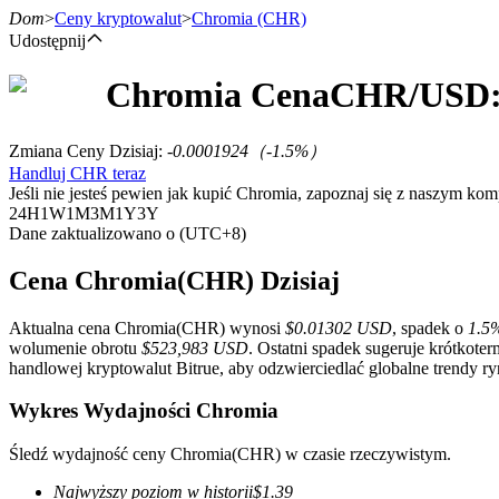
Dom
>
Ceny kryptowalut
>
Chromia
(CHR)
Udostępnij
Chromia
Cena
CHR
/USD:
Kontrakty terminowe
Zmiana Ceny Dzisiaj
:
-0.0001924
（
-1.5
%）
Handluj CHR teraz
Jeśli nie jesteś pewien jak kupić Chromia, zapoznaj się z naszym k
24H
1W
1M
3M
1Y
3Y
Dane zaktualizowano o (UTC+8)
Cena Chromia(CHR) Dzisiaj
Aktualna cena Chromia(CHR) wynosi
$0.01302 USD
, spadek o
1.5
Kontrakty terminowe na USDT
wolumenie obrotu
$523,983 USD
. Ostatni spadek sugeruje krótkot
handlowej kryptowalut Bitrue, aby odzwierciedlać globalne trendy ry
Kontrakty futures wykorzystujące USDT jako zabezpieczenie
Wykres Wydajności Chromia
Śledź wydajność ceny Chromia(CHR) w czasie rzeczywistym.
Najwyższy poziom w historii
$
1.39