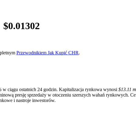
 $
0.01302
ompletnym
Przewodnikiem Jak Kupić CHR
.
%
w ciągu ostatnich 24 godzin. Kapitalizacja rynkowa wynosi
$13.11 m
erminową presję sprzedaży w otoczeniu szerszych wahań rynkowych. C
nkowe i nastroje inwestorów.