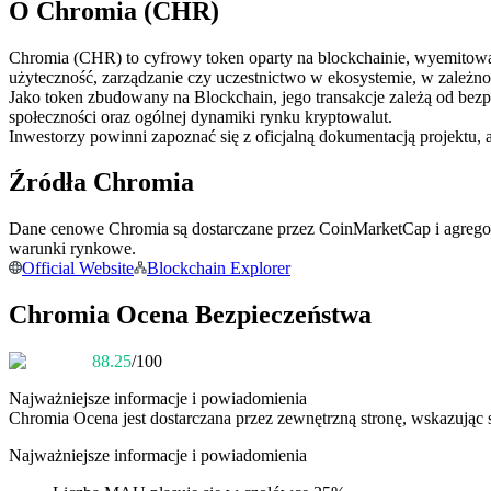
O Chromia (CHR)
Kontrakty futures wykorzystujące USDC jako zabezpieczenie
Chromia (CHR) to cyfrowy token oparty na blockchainie, wyemitowany
użyteczność, zarządzanie czy uczestnictwo w ekosystemie, w zależnoś
Jako token zbudowany na Blockchain, jego transakcje zależą od bez
społeczności oraz ogólnej dynamiki rynku kryptowalut.
Inwestorzy powinni zapoznać się z oficjalną dokumentacją projektu, 
Źródła Chromia
Dane cenowe Chromia są dostarczane przez CoinMarketCap i agregow
Kopiowanie Transakcji
warunki rynkowe.
Official Website
Blockchain Explorer
Dołącz do najlepszych traderów
Chromia Ocena Bezpieczeństwa
88.25
/100
Najważniejsze informacje i powiadomienia
Chromia
Ocena jest dostarczana przez zewnętrzną stronę, wskazując 
Najważniejsze informacje i powiadomienia