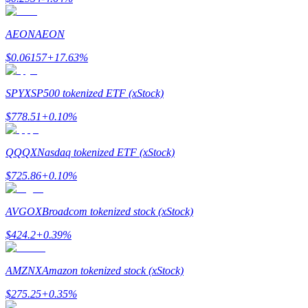
AEON
AEON
Przewodnik
$
0.06157
+
17.63
%
Przewodnik dla początkujących dotyczący kontraktów futures
SPYX
SP500 tokenized ETF (xStock)
$
778.51
+
0.10
%
QQQX
Nasdaq tokenized ETF (xStock)
$
725.86
+
0.10
%
AVGOX
Broadcom tokenized stock (xStock)
Strategie handlowe
$
424.2
+
0.39
%
Dowiedz się, jak zachować rentowność
AMZNX
Amazon tokenized stock (xStock)
$
275.25
+
0.35
%