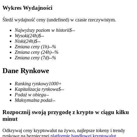
Wykres Wydajności
Śledź wydajność ceny (undefined) w czasie rzeczywistym.
Kontrakty terminowe COIN-M
Najwyższy poziom w historii
$
--
Wysoki
(24h)
$
--
Kontrakty terminowe na kryptowaluty
Niski
(24h)
$
--
Zmiana ceny
(1h)
--
%
Zmiana ceny
(24h)
--
%
Zmiana ceny
(7d)
--
%
TradFi
Dane Rynkowe
Instrumenty pochodne na akcje, forex, metale szlachetne i
towary
Ranking rynkowy
1000+
Kapitalizacja rynkowa
$
--
Podaż w obiegu
--
Maksymalna podaż
--
Rozpocznij swoją przygodę z krypto w ciągu kilku
minut
Odkrywaj ceny kryptowalut na żywo, najlepsze tokeny i trendy
rynkowe na bezpiecznej
platformie handlowej kryptowalut
.