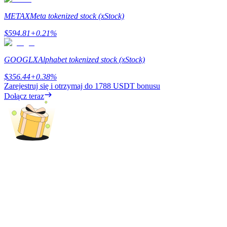
METAX
Meta tokenized stock (xStock)
$
594.81
+
0.21
%
Zarabiać
GOOGLX
Alphabet tokenized stock (xStock)
$
356.44
+
0.38
%
Zarejestruj się i otrzymaj do
1788 USDT
bonusu
Dołącz teraz
Mocna Świnka
Codziennie zdobywaj konkurencyjne nagrody