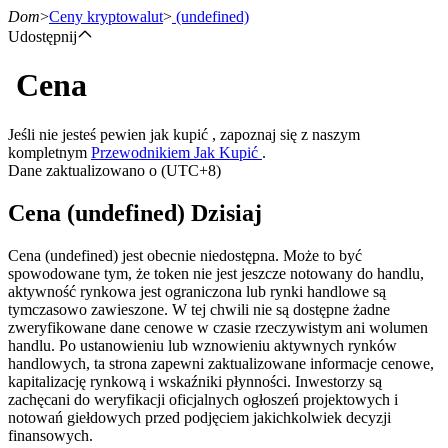
Dom
>
Ceny kryptowalut
>
(undefined)
Udostępnij
Cena
Kontrakty terminowe
Jeśli nie jesteś pewien jak kupić , zapoznaj się z naszym
kompletnym
Przewodnikiem Jak Kupić
.
Dane zaktualizowano o (UTC+8)
Cena (undefined) Dzisiaj
Cena (undefined) jest obecnie niedostępna. Może to być
spowodowane tym, że token nie jest jeszcze notowany do handlu,
aktywność rynkowa jest ograniczona lub rynki handlowe są
Kontrakty terminowe na USDT
tymczasowo zawieszone. W tej chwili nie są dostępne żadne
zweryfikowane dane cenowe w czasie rzeczywistym ani wolumen
Kontrakty futures wykorzystujące USDT jako zabezpieczenie
handlu. Po ustanowieniu lub wznowieniu aktywnych rynków
handlowych, ta strona zapewni zaktualizowane informacje cenowe,
kapitalizację rynkową i wskaźniki płynności. Inwestorzy są
zachęcani do weryfikacji oficjalnych ogłoszeń projektowych i
notowań giełdowych przed podjęciem jakichkolwiek decyzji
finansowych.