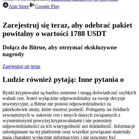
Kontrakty terminowe na USDC
App Store
Google Play
Kontrakty futures wykorzystujące USDC jako zabezpieczenie
Zarejestruj się teraz, aby odebrać pakiet
powitalny o wartości 1788 USDT
Dołącz do Bitrue, aby otrzymać ekskluzywne
nagrody
Zarejestruj się teraz
Kopiowanie Transakcji
Ludzie również pytają: Inne pytania o
Dołącz do najlepszych traderów
Rynki kryptowalut są bardzo zmienne i mogą doświadczać szybkich
wahań cen. Jesteś wyłącznie odpowiedzialny za swoje decyzje
inwestycyjne, a Bitrue nie ponosi odpowiedzialności za
jakiekolwiek straty, które możesz ponieść. Polegamy na źródłach
zewnętrznych w zakresie cen i innych danych związanych z
wymienionymi powyżej kryptowalutami i nie ponosimy
odpowiedzialności za ich wiarygodność ani dokładność. Informacje
udostępniane na tej platformie oraz wszelkie powiązane materiały
mają charakter wyłącznie informacyjny i nie powinny być