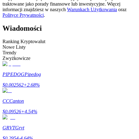
traktowane jako porady finansowe lub inwestycyjne. Więcej
informacji znajdziesz w naszych
Warunkach Użytkowania
oraz
Zostań traderem kopiującym
Polityce Prywatności
.
Ciesz się podziałem zysków i prowizjami z kopiowania
transakcji
Wiadomości
Ranking Kryptowalut
Nowe Listy
Trendy
Zwyżkowicze
PIPEDOG
Pipedog
$
0.002562
+
2.68
%
Informacja
Analiza Big Data, w tym informacje handlowe itp.
CC
Canton
$
0.09526
+
4.54
%
GRVT
Grvt
$
0.2954
-4.64
%