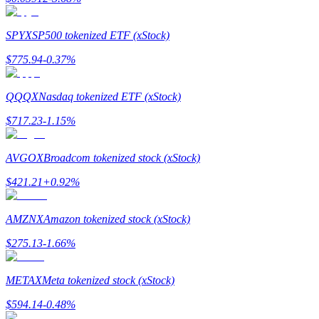
SPYX
SP500 tokenized ETF (xStock)
Przewodnik
$
775.94
-0.37
%
Przewodnik dla początkujących dotyczący kontraktów futures
QQQX
Nasdaq tokenized ETF (xStock)
$
717.23
-1.15
%
AVGOX
Broadcom tokenized stock (xStock)
$
421.21
+
0.92
%
AMZNX
Amazon tokenized stock (xStock)
Strategie handlowe
$
275.13
-1.66
%
Dowiedz się, jak zachować rentowność
METAX
Meta tokenized stock (xStock)
$
594.14
-0.48
%