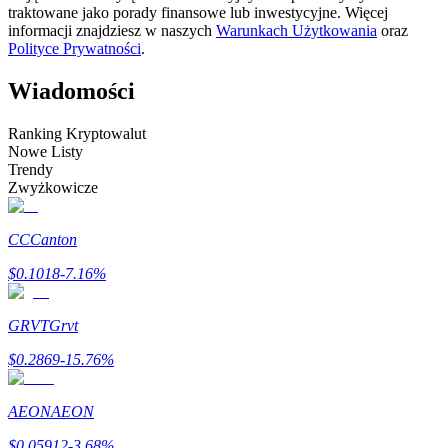
traktowane jako porady finansowe lub inwestycyjne. Więcej
informacji znajdziesz w naszych
Warunkach Użytkowania
oraz
Zostań traderem kopiującym
Polityce Prywatności
.
Ciesz się podziałem zysków i prowizjami z kopiowania
transakcji
Wiadomości
Ranking Kryptowalut
Nowe Listy
Trendy
Zwyżkowicze
CC
Canton
$
0.1018
-7.16
%
Informacja
Analiza Big Data, w tym informacje handlowe itp.
GRVT
Grvt
$
0.2869
-15.76
%
AEON
AEON
$
0.05912
-3.68
%