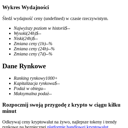
Wykres Wydajności
Śledź wydajność ceny (undefined) w czasie rzeczywistym.
Kontrakty terminowe COIN-M
Najwyższy poziom w historii
$
--
Wysoki
(24h)
$
--
Kontrakty terminowe na kryptowaluty
Niski
(24h)
$
--
Zmiana ceny
(1h)
--
%
Zmiana ceny
(24h)
--
%
Zmiana ceny
(7d)
--
%
TradFi
Dane Rynkowe
Instrumenty pochodne na akcje, forex, metale szlachetne i
towary
Ranking rynkowy
1000+
Kapitalizacja rynkowa
$
--
Podaż w obiegu
--
Maksymalna podaż
--
Rozpocznij swoją przygodę z krypto w ciągu kilku
minut
Odkrywaj ceny kryptowalut na żywo, najlepsze tokeny i trendy
rynkowe na bezpiecznej
platformie handlowej kryptowalut
.