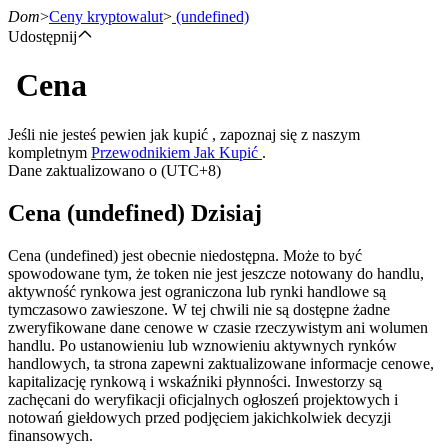
Dom
>
Ceny kryptowalut
>
(undefined)
Udostępnij
Cena
Kontrakty terminowe
Jeśli nie jesteś pewien jak kupić , zapoznaj się z naszym
kompletnym
Przewodnikiem Jak Kupić
.
Dane zaktualizowano o (UTC+8)
Cena (undefined) Dzisiaj
Cena (undefined) jest obecnie niedostępna. Może to być
spowodowane tym, że token nie jest jeszcze notowany do handlu,
aktywność rynkowa jest ograniczona lub rynki handlowe są
Kontrakty terminowe na USDT
tymczasowo zawieszone. W tej chwili nie są dostępne żadne
zweryfikowane dane cenowe w czasie rzeczywistym ani wolumen
Kontrakty futures wykorzystujące USDT jako zabezpieczenie
handlu. Po ustanowieniu lub wznowieniu aktywnych rynków
handlowych, ta strona zapewni zaktualizowane informacje cenowe,
kapitalizację rynkową i wskaźniki płynności. Inwestorzy są
zachęcani do weryfikacji oficjalnych ogłoszeń projektowych i
notowań giełdowych przed podjęciem jakichkolwiek decyzji
finansowych.