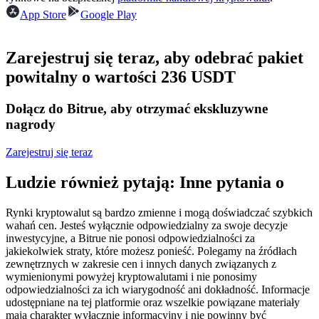
Kontrakty terminowe na USDC
App Store
Google Play
Kontrakty futures wykorzystujące USDC jako zabezpieczenie
Zarejestruj się teraz, aby odebrać pakiet
powitalny o wartości 236 USDT
Dołącz do Bitrue, aby otrzymać ekskluzywne
nagrody
Zarejestruj się teraz
Kopiowanie Transakcji
Ludzie również pytają: Inne pytania o
Dołącz do najlepszych traderów
Rynki kryptowalut są bardzo zmienne i mogą doświadczać szybkich
wahań cen. Jesteś wyłącznie odpowiedzialny za swoje decyzje
inwestycyjne, a Bitrue nie ponosi odpowiedzialności za
jakiekolwiek straty, które możesz ponieść. Polegamy na źródłach
zewnętrznych w zakresie cen i innych danych związanych z
wymienionymi powyżej kryptowalutami i nie ponosimy
odpowiedzialności za ich wiarygodność ani dokładność. Informacje
udostępniane na tej platformie oraz wszelkie powiązane materiały
mają charakter wyłącznie informacyjny i nie powinny być