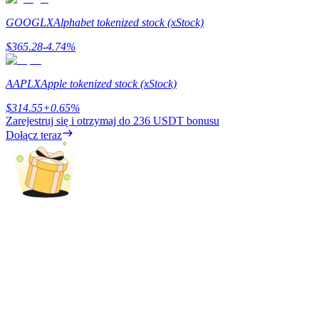
GOOGLX
Alphabet tokenized stock (xStock)
$
365.28
-4.74
%
Zarabiać
AAPLX
Apple tokenized stock (xStock)
$
314.55
+
0.65
%
Zarejestruj się i otrzymaj do
236 USDT
bonusu
Dołącz teraz
Mocna Świnka
Codziennie zdobywaj konkurencyjne nagrody