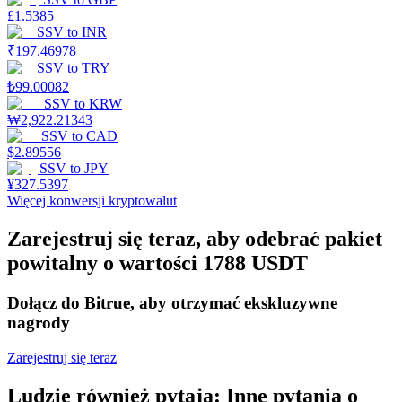
£
1.5385
SSV
to
INR
₹
197.46978
Stawianie
SSV
to
TRY
₺
99.00082
Wysokie zyski i natychmiastowy dostęp
SSV
to
KRW
₩
2,922.21343
SSV
to
CAD
$
2.89556
SSV
to
JPY
¥
327.5397
Więcej konwersji kryptowalut
Zarejestruj się teraz, aby odebrać pakiet
powitalny o wartości 1788 USDT
Launchpool
Dołącz do Bitrue, aby otrzymać ekskluzywne
Elastyczne stawianie zakładów, aby zarabiać na popularnych
nagrody
tokenach
Zarejestruj się teraz
Ludzie również pytają: Inne pytania o