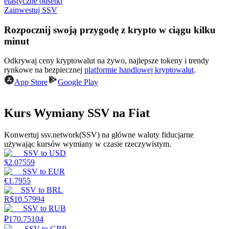
elastyczne odsetki
Zainwestuj SSV
Rozpocznij swoją przygodę z krypto w ciągu kilku
Zarabiać
minut
Odkrywaj ceny kryptowalut na żywo, najlepsze tokeny i trendy
rynkowe na bezpiecznej
platformie handlowej kryptowalut
.
App Store
Google Play
Kurs Wymiany SSV na Fiat
Konwertuj ssv.network(SSV) na główne waluty fiducjarne
Mocna Świnka
używając kursów wymiany w czasie rzeczywistym.
SSV
to
USD
Codziennie zdobywaj konkurencyjne nagrody
$
2.07559
SSV
to
EUR
€
1.7955
SSV
to
BRL
R$
10.57994
SSV
to
RUB
₽
170.75104
SSV
to
GBP