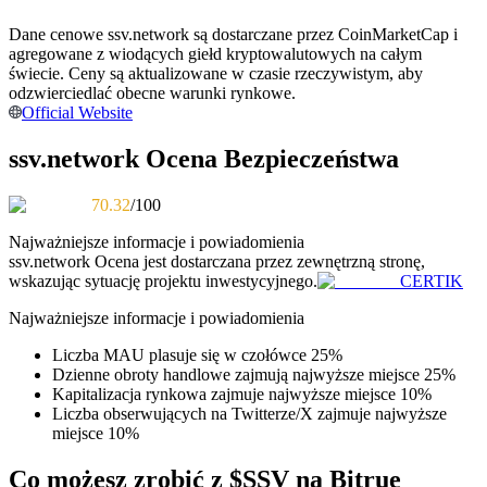
Dane cenowe ssv.network są dostarczane przez CoinMarketCap i
Zostań traderem kopiującym
agregowane z wiodących giełd kryptowalutowych na całym
Ciesz się podziałem zysków i prowizjami z kopiowania
świecie. Ceny są aktualizowane w czasie rzeczywistym, aby
transakcji
odzwierciedlać obecne warunki rynkowe.
Official Website
ssv.network Ocena Bezpieczeństwa
70.32
/100
Najważniejsze informacje i powiadomienia
ssv.network
Ocena jest dostarczana przez zewnętrzną stronę,
wskazując sytuację projektu inwestycyjnego.
CERTIK
Informacja
Najważniejsze informacje i powiadomienia
Analiza Big Data, w tym informacje handlowe itp.
Liczba MAU plasuje się w czołówce 25%
Dzienne obroty handlowe zajmują najwyższe miejsce 25%
Kapitalizacja rynkowa zajmuje najwyższe miejsce 10%
Liczba obserwujących na Twitterze/X zajmuje najwyższe
miejsce 10%
Co możesz zrobić z $SSV na Bitrue