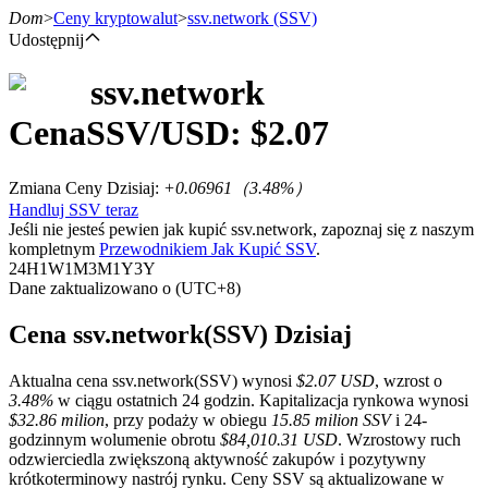
Dom
>
Ceny kryptowalut
>
ssv.network
(SSV)
Udostępnij
ssv.network
Kontrakty terminowe
Cena
SSV
/USD: $
2.07
Zmiana Ceny Dzisiaj
:
+0.06961
（
3.48
%）
Handluj SSV teraz
Jeśli nie jesteś pewien jak kupić ssv.network, zapoznaj się z naszym
kompletnym
Przewodnikiem Jak Kupić SSV
.
24H
1W
1M
3M
1Y
3Y
Dane zaktualizowano o (UTC+8)
Kontrakty terminowe na USDT
Cena ssv.network(SSV) Dzisiaj
Kontrakty futures wykorzystujące USDT jako zabezpieczenie
Aktualna cena ssv.network(SSV) wynosi
$2.07 USD
, wzrost o
3.48%
w ciągu ostatnich 24 godzin. Kapitalizacja rynkowa wynosi
$32.86 milion
, przy podaży w obiegu
15.85 milion SSV
i 24-
godzinnym wolumenie obrotu
$84,010.31 USD
. Wzrostowy ruch
odzwierciedla zwiększoną aktywność zakupów i pozytywny
krótkoterminowy nastrój rynku. Ceny SSV są aktualizowane w