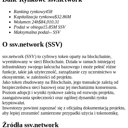
Kontrakty terminowe na USDC
Kontrakty futures wykorzystujące USDC jako zabezpieczenie
Ranking rynkowy
458
Kapitalizacja rynkowa
$
32.86M
Wolumen 24h
$
84,010.31
Podaż w obiegu
15.85M
SSV
Maksymalna podaż
--
SSV
O ssv.network (SSV)
ssv.network (SSV) to cyfrowy token oparty na blockchainie,
wyemitowany w sieci Blockchain. Działa w ramach istniejącej
infrastruktury swojego łańcucha bazowego i może pełnić różne
Kopiowanie Transakcji
funkcje, takie jak użyteczność, zarządzanie czy uczestnictwo w
ekosystemie, w zależności od projektu.
Dołącz do najlepszych traderów
Jako token zbudowany na Blockchain, jego transakcje zależą od
bezpieczeństwa sieci bazowej oraz jej mechanizmu konsensusu.
Poziom adopcji i wyniki rynkowe zależą od rozwoju projektu,
zaangażowania społeczności oraz ogólnej dynamiki rynku
kryptowalut.
Inwestorzy powinni zapoznać się z oficjalną dokumentacją projektu,
aby lepiej zrozumieć zamierzone przypadki użycia i tokenomikę.
Źródła ssv.network