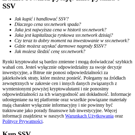
SSV
Jak kupić i handlować SSV?
Dlaczego cena ssv.network spada?
Jaka jest najwyższa cena w historii ssv.network?
Jaka jest kapitalizacja rynkowa ssv.network dzisiaj?
Blokady BTR
Czy teraz to dobry moment na inwestowanie w ssv.network?
Ekskluzywne inwestycje dla posiadaczy BTR
Gdzie możesz uzyskać darmowe nagrody $SSV?
Jak możesz śledzić cenę ssv.network?
Rynki kryptowalut są bardzo zmienne i mogą doświadczać szybkich
wahań cen. Jesteś wyłącznie odpowiedzialny za swoje decyzje
inwestycyjne, a Bitrue nie ponosi odpowiedzialności za
jakiekolwiek straty, które możesz ponieść. Polegamy na źródłach
zewnętrznych w zakresie cen i innych danych związanych z
wymienionymi powyżej kryptowalutami i nie ponosimy
odpowiedzialności za ich wiarygodność ani dokładność. Informacje
udostępniane na tej platformie oraz wszelkie powiązane materiały
mają charakter wyłącznie informacyjny i nie powinny być
Pożyczki
traktowane jako porady finansowe lub inwestycyjne. Więcej
informacji znajdziesz w naszych
Warunkach Użytkowania
oraz
Usługa pożyczek wspieranych kryptowalutami
Polityce Prywatności
.
Kup
SSV