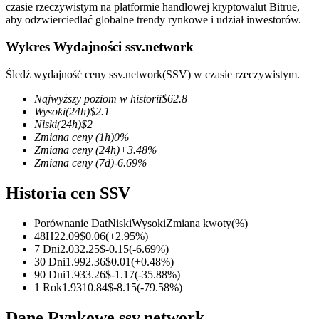
czasie rzeczywistym na platformie handlowej kryptowalut Bitrue,
aby odzwierciedlać globalne trendy rynkowe i udział inwestorów.
Wykres Wydajności ssv.network
Kontrakty terminowe COIN-M
Śledź wydajność ceny ssv.network(SSV) w czasie rzeczywistym.
Kontrakty terminowe na kryptowaluty
Najwyższy poziom w historii
$
62.8
Wysoki
(24h)
$
2.1
Niski
(24h)
$
2
Zmiana ceny
(1h)
0
%
TradFi
Zmiana ceny
(24h)
+
3.48
%
Zmiana ceny
(7d)
-6.69
%
Instrumenty pochodne na akcje, forex, metale szlachetne i
towary
Historia cen SSV
Porównanie Dat
Niski
Wysoki
Zmiana kwoty
(%)
48H
2
2.09
$
0.06
(
+
2.95
%)
7 Dni
2.03
2.25
$
-0.15
(
-6.69
%)
30 Dni
1.99
2.36
$
0.01
(
+
0.48
%)
90 Dni
1.93
3.26
$
-1.17
(
-35.88
%)
1 Rok
1.93
10.84
$
-8.15
(
-79.58
%)
Dane Rynkowe ssv.network