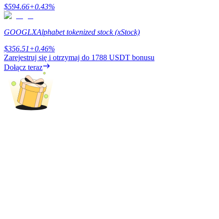
$
594.66
+
0.43
%
BTC Welcome Rewards
Deposit & Trade BTC to Share 25000 USDT prize pool!
GOOGLX
Alphabet tokenized stock (xStock)
$
356.51
+
0.46
%
Zarejestruj się i otrzymaj do
1788 USDT
bonusu
Dołącz teraz
Deposit CASHCAT & Win
Share 500000 CASHCAT prize pool
Exclusive for BitMart Users
Register & Trade to Win 500,000 USDT
Precious Metals Trading Carnival
Trade Gold & Silver · 33,333 USDT Bonus