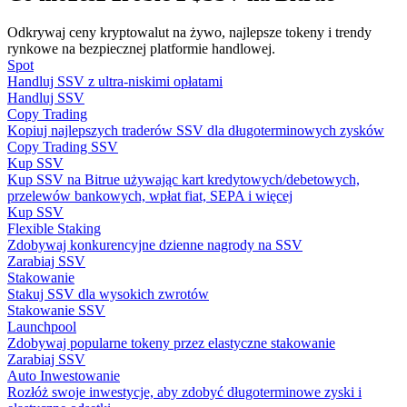
Odkrywaj ceny kryptowalut na żywo, najlepsze tokeny i trendy
rynkowe na bezpiecznej platformie handlowej.
Spot
Przewodnik
Handluj SSV z ultra-niskimi opłatami
Handluj SSV
Przewodnik dla początkujących dotyczący kontraktów futures
Copy Trading
Kopiuj najlepszych traderów SSV dla długoterminowych zysków
Copy Trading SSV
Kup SSV
Kup SSV na Bitrue używając kart kredytowych/debetowych,
przelewów bankowych, wpłat fiat, SEPA i więcej
Kup SSV
Flexible Staking
Zdobywaj konkurencyjne dzienne nagrody na SSV
Zarabiaj SSV
Stakowanie
Strategie handlowe
Stakuj SSV dla wysokich zwrotów
Stakowanie SSV
Dowiedz się, jak zachować rentowność
Launchpool
Zdobywaj popularne tokeny przez elastyczne stakowanie
Zarabiaj SSV
Auto Inwestowanie
Rozłóż swoje inwestycje, aby zdobyć długoterminowe zyski i