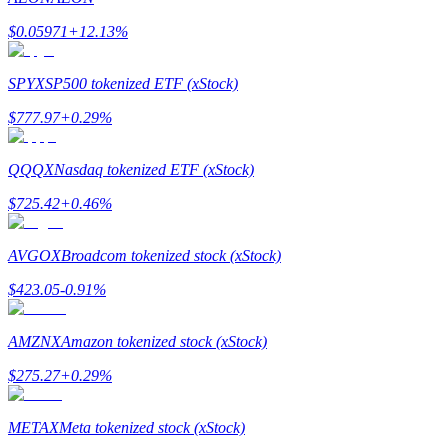
$
0.05971
+
12.13
%
SPYX
SP500 tokenized ETF (xStock)
$
777.97
+
0.29
%
Polecaj
QQQX
Nasdaq tokenized ETF (xStock)
Zaproś przyjaciela, aby otrzymać nagrody pieniężne
$
725.42
+
0.46
%
BTC Welcome Rewards
AVGOX
Broadcom tokenized stock (xStock)
$
423.05
-0.91
%
AMZNX
Amazon tokenized stock (xStock)
$
275.27
+
0.29
%
METAX
Meta tokenized stock (xStock)