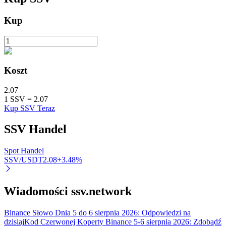
Kup
Koszt
Automatyczna inwestycja
2.07
Zdobądź długoterminowy zysk i elastyczne zainteresowania
1
SSV
=
2.07
Kup SSV Teraz
SSV
Handel
Spot Handel
SSV/USDT
2.08
+
3.48
%
Wiadomości ssv.network
Naucz się stakingu
Dowiedz się, jak uzyskać dochód pasywny
Binance Słowo Dnia 5 do 6 sierpnia 2026: Odpowiedzi na
dzisiaj
Kod Czerwonej Koperty Binance 5-6 sierpnia 2026: Zdobądź