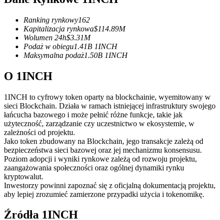
Kontrakty terminowe na USDC
Kontrakty futures wykorzystujące USDC jako zabezpieczenie
Ranking rynkowy
162
Kapitalizacja rynkowa
$
114.89M
Wolumen 24h
$
3.31M
Podaż w obiegu
1.41B
1INCH
Maksymalna podaż
1.50B
1INCH
O 1INCH
1INCH to cyfrowy token oparty na blockchainie, wyemitowany w
sieci Blockchain. Działa w ramach istniejącej infrastruktury swojego
łańcucha bazowego i może pełnić różne funkcje, takie jak
Kopiowanie Transakcji
użyteczność, zarządzanie czy uczestnictwo w ekosystemie, w
zależności od projektu.
Dołącz do najlepszych traderów
Jako token zbudowany na Blockchain, jego transakcje zależą od
bezpieczeństwa sieci bazowej oraz jej mechanizmu konsensusu.
Poziom adopcji i wyniki rynkowe zależą od rozwoju projektu,
zaangażowania społeczności oraz ogólnej dynamiki rynku
kryptowalut.
Inwestorzy powinni zapoznać się z oficjalną dokumentacją projektu,
aby lepiej zrozumieć zamierzone przypadki użycia i tokenomikę.
Źródła 1INCH