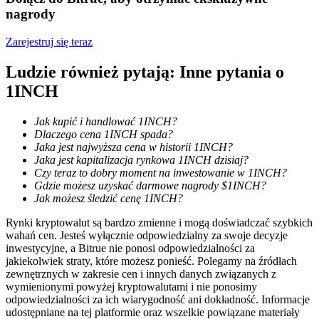
nagrody
Zarejestruj się teraz
Ludzie również pytają: Inne pytania o
Blokady BTR
1INCH
Ekskluzywne inwestycje dla posiadaczy BTR
Jak kupić i handlować 1INCH?
Dlaczego cena 1INCH spada?
Jaka jest najwyższa cena w historii 1INCH?
Jaka jest kapitalizacja rynkowa 1INCH dzisiaj?
Czy teraz to dobry moment na inwestowanie w 1INCH?
Gdzie możesz uzyskać darmowe nagrody $1INCH?
Jak możesz śledzić cenę 1INCH?
Rynki kryptowalut są bardzo zmienne i mogą doświadczać szybkich
wahań cen. Jesteś wyłącznie odpowiedzialny za swoje decyzje
inwestycyjne, a Bitrue nie ponosi odpowiedzialności za
Pożyczki
jakiekolwiek straty, które możesz ponieść. Polegamy na źródłach
zewnętrznych w zakresie cen i innych danych związanych z
Usługa pożyczek wspieranych kryptowalutami
wymienionymi powyżej kryptowalutami i nie ponosimy
odpowiedzialności za ich wiarygodność ani dokładność. Informacje
udostępniane na tej platformie oraz wszelkie powiązane materiały