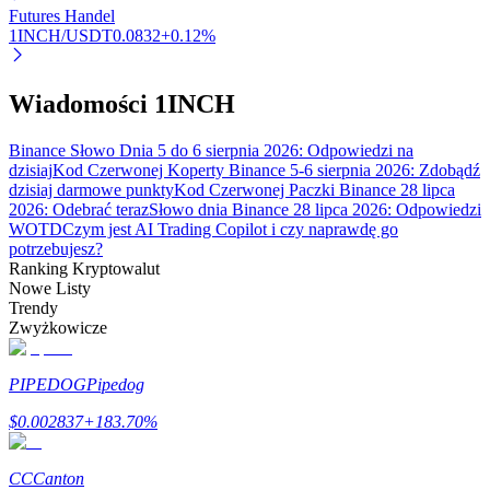
Bitrue
AI
Futures Handel
1INCH/USDT
0.0832
+
0.12
%
Wiadomości 1INCH
Binance Słowo Dnia 5 do 6 sierpnia 2026: Odpowiedzi na
dzisiaj
Kod Czerwonej Koperty Binance 5-6 sierpnia 2026: Zdobądź
Bitruści Partnerzy
dzisiaj darmowe punkty
Kod Czerwonej Paczki Binance 28 lipca
2026: Odebrać teraz
Słowo dnia Binance 28 lipca 2026: Odpowiedzi
WOTD
Czym jest AI Trading Copilot i czy naprawdę go
potrzebujesz?
Ranking Kryptowalut
Nowe Listy
Trendy
Zwyżkowicze
PIPEDOG
Pipedog
Afiliaci Bitrue
$
0.002837
+
183.70
%
Aż do 65% prowizji!
CC
Canton