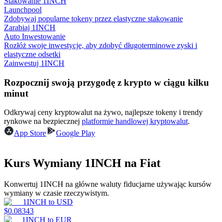
Stakowanie 1INCH
Launchpool
Zdobywaj popularne tokeny przez elastyczne stakowanie
Zarabiaj 1INCH
Zarabiać
Auto Inwestowanie
Rozłóż swoje inwestycje, aby zdobyć długoterminowe zyski i
elastyczne odsetki
Zainwestuj 1INCH
Rozpocznij swoją przygodę z krypto w ciągu kilku
minut
Odkrywaj ceny kryptowalut na żywo, najlepsze tokeny i trendy
rynkowe na bezpiecznej
platformie handlowej kryptowalut
.
App Store
Google Play
Mocna Świnka
Codziennie zdobywaj konkurencyjne nagrody
Kurs Wymiany 1INCH na Fiat
Konwertuj 1INCH na główne waluty fiducjarne używając kursów
wymiany w czasie rzeczywistym.
1INCH
to
USD
$
0.08343
1INCH
to
EUR