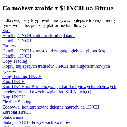
Co możesz zrobić z $1INCH na Bitrue
Odkrywaj ceny kryptowalut na żywo, najlepsze tokeny i trendy
Przewodnik
rynkowe na bezpiecznej platformie handlowej.
Spot
Przewodnik dla początkujących dotyczący kontraktów futures
Handluj 1INCH z ultra-niskimi opłatami
Handluj 1INCH
Futures
Handluj 1INCH z wysoką dźwignią i głęboką płynnością
Handluj 1INCH
Copy Trading
Kopiuj najlepszych traderów 1INCH dla długoterminowych
zysków
Copy Trading 1INCH
Kup 1INCH
Kup 1INCH na Bitrue używając kart kredytowych/debetowych,
Strategie handlowe
przelewów bankowych, wpłat fiat, SEPA i więcej
Kup 1INCH
Dowiedz się, jak zachować rentowność
Flexible Staking
Zdobywaj konkurencyjne dzienne nagrody na 1INCH
Zarabiaj 1INCH
Stakowanie
Stakuj 1INCH dla wysokich zwrotów