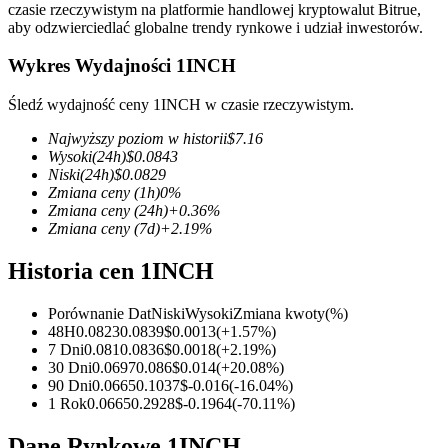
czasie rzeczywistym na platformie handlowej kryptowalut Bitrue,
aby odzwierciedlać globalne trendy rynkowe i udział inwestorów.
Wykres Wydajności 1INCH
Kontrakty terminowe COIN-M
Śledź wydajność ceny 1INCH w czasie rzeczywistym.
Kontrakty terminowe na kryptowaluty
Najwyższy poziom w historii
$
7.16
Wysoki
(24h)
$
0.0843
Niski
(24h)
$
0.0829
Zmiana ceny
(1h)
0
%
TradFi
Zmiana ceny
(24h)
+
0.36
%
Zmiana ceny
(7d)
+
2.19
%
Instrumenty pochodne na akcje, forex, metale szlachetne i
towary
Historia cen 1INCH
Porównanie Dat
Niski
Wysoki
Zmiana kwoty
(%)
48H
0.0823
0.0839
$
0.0013
(
+
1.57
%)
7 Dni
0.081
0.0836
$
0.0018
(
+
2.19
%)
30 Dni
0.0697
0.086
$
0.014
(
+
20.08
%)
90 Dni
0.0665
0.1037
$
-0.016
(
-16.04
%)
1 Rok
0.0665
0.2928
$
-0.1964
(
-70.11
%)
Dane Rynkowe 1INCH