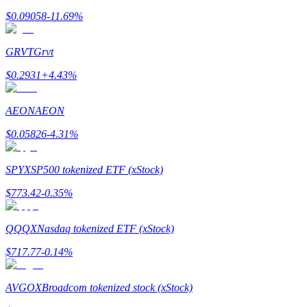
$
0.09058
-11.69
%
GRVT
Grvt
$
0.2931
+
4.43
%
AEON
AEON
Polecaj
$
0.05826
-4.31
%
Zaproś przyjaciela, aby otrzymać nagrody pieniężne
Deposit CASHCAT & Win
SPYX
SP500 tokenized ETF (xStock)
$
773.42
-0.35
%
QQQX
Nasdaq tokenized ETF (xStock)
$
717.77
-0.14
%
AVGOX
Broadcom tokenized stock (xStock)