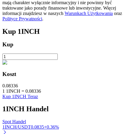
mają charakter wyłącznie informacyjny i nie powinny być
traktowane jako porady finansowe lub inwestycyjne. Więcej
informacji znajdziesz w naszych
Warunkach Użytkowania
oraz
Polityce Prywatności
.
Kup
1INCH
Automatyczna inwestycja
Kup
Zdobądź długoterminowy zysk i elastyczne zainteresowania
Koszt
0.08336
1
1INCH
=
0.08336
Kup 1INCH Teraz
1INCH
Handel
Naucz się stakingu
Spot Handel
Dowiedz się, jak uzyskać dochód pasywny
1INCH/USDT
0.0835
+
0.36
%