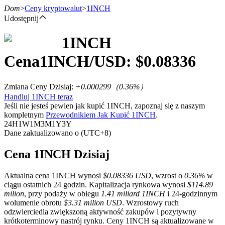
Dom
>
Ceny kryptowalut
>
1INCH
Udostępnij
1INCH
Kontrakty terminowe
Cena
1INCH
/USD: $
0.08336
Zmiana Ceny Dzisiaj
:
+0.000299
（
0.36
%）
Handluj 1INCH teraz
Jeśli nie jesteś pewien jak kupić 1INCH, zapoznaj się z naszym
kompletnym
Przewodnikiem Jak Kupić 1INCH
.
24H
1W
1M
3M
1Y
3Y
Dane zaktualizowano o (UTC+8)
Kontrakty terminowe na USDT
Cena 1INCH Dzisiaj
Kontrakty futures wykorzystujące USDT jako zabezpieczenie
Aktualna cena 1INCH wynosi
$0.08336 USD
, wzrost o
0.36%
w
ciągu ostatnich 24 godzin. Kapitalizacja rynkowa wynosi
$114.89
milion
, przy podaży w obiegu
1.41 miliard 1INCH
i 24-godzinnym
wolumenie obrotu
$3.31 milion USD
. Wzrostowy ruch
odzwierciedla zwiększoną aktywność zakupów i pozytywny
krótkoterminowy nastrój rynku. Ceny 1INCH są aktualizowane w