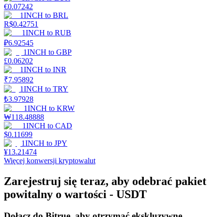
€
0.07242
1INCH
to
BRL
R$
0.42751
1INCH
to
RUB
Stawianie
₽
6.92545
Wysokie zyski i natychmiastowy dostęp
1INCH
to
GBP
£
0.06202
1INCH
to
INR
₹
7.95892
1INCH
to
TRY
₺
3.97928
1INCH
to
KRW
₩
118.48888
1INCH
to
CAD
$
0.11699
1INCH
to
JPY
Launchpool
¥
13.21474
Więcej konwersji kryptowalut
Elastyczne stawianie zakładów, aby zarabiać na popularnych
tokenach
Zarejestruj się teraz, aby odebrać pakiet
powitalny o wartości - USDT
Dołącz do Bitrue, aby otrzymać ekskluzywne