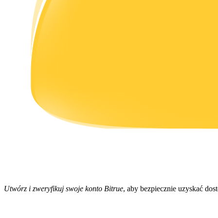
Zarabiać
Mocna Świnka
Codziennie zdobywaj konkurencyjne nagrody
Utwórz i zweryfikuj swoje konto Bitrue
, aby bezpiecznie uzyskać dos