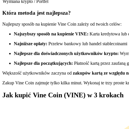
Wymiana krypto / Portfel
Kontrakty futures wykorzystujące USDC jako zabezpieczenie
Która metoda jest najlepsza?
Najlepszy sposób na kupienie Vine Coin zależy od twoich celów:
Najszybszy sposób na kupienie VINE:
Karta kredytowa lub
Najniższe opłaty:
Przelew bankowy lub handel stablecoinami
Najlepsze dla doświadczonych użytkowników krypto:
Wymi
Najlepsze dla początkujących:
Płatność kartą przez zaufaną g
Kopiowanie Transakcji
Większość użytkowników zaczyna od
zakupów kartą ze względu 
Dołącz do najlepszych traderów
Zakup Vine Coin zajmuje tylko kilka minut. Wykonaj te trzy proste kr
Jak kupić Vine Coin (VINE) w 3 krokach