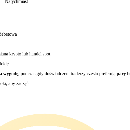
Natychmiast
 debetowa
ana krypto lub handel spot
iełdę
na wygodę
, podczas gdy doświadczeni traderzy często preferują
pary h
oki, aby zacząć.