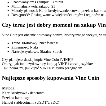
Szacowany czas zakupu
:
~3 minut
Minimalna kwota zakupu
:
$1
Metody płatności
:
Karta kredytowa/debetowa, przelew bankowy
Dostępność
:
Obsługiwane w większości krajów i regionów na 
Kontrakty terminowe COIN-M
Czy teraz jest dobry moment na zakup Vin
Kontrakty terminowe na kryptowaluty
Vine Coin jest obecnie notowany poniżej historycznego szczytu, w st
Trend 30-dniowy
:
Niedźwiedzi
TradFi
Zmienność
:
Niski
Nastroje rynkowe
:
Skrajny Strach
Instrumenty pochodne na akcje, forex, metale szlachetne i towa
Czy planujesz dzisiaj kupić Vine Coin (VINE)?
Odkryj, jak inni użytkownicy kupują VINE i zacznij szybko:
Tak, pokaż mi, jak kupić VINE
Nie, tylko przeglądam
Najlepsze sposoby kupowania Vine Coin
Metoda
Karta kredytowa / debetowa
Przelew bankowy
Handel stablecoinami (USDT/USDC)
Kontrakty terminowe na USDC