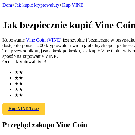
Dom
>
Jak kupić kryptowaluty
>
Kup VINE
Jak bezpiecznie kupić Vine Coi
Kontrakty terminowe
Kupowanie
Vine Coin (VINE)
jest szybkie i bezpieczne w przypadku
dostęp do ponad 1200 kryptowalut i wielu globalnych opcji płatności.
Ten przewodnik wyjaśnia krok po kroku, jak kupić Vine Coin, w tym 
sposób na kupowanie VINE.
Ocena kryptowaluty
3
★
★
★
★
★
★
★
★
Kontrakty terminowe na USDT
★
★
Kontrakty futures wykorzystujące USDT jako zabezpieczenie
Kup VINE Teraz
Przegląd zakupu Vine Coin