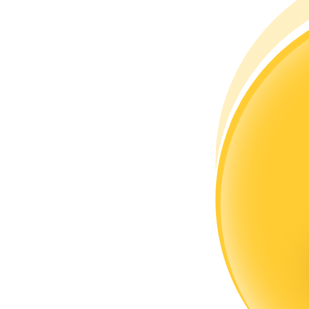
Zostań traderem kopiującym
Ciesz się podziałem zysków i prowizjami z kopiowania transak
Informacja
Analiza Big Data, w tym informacje handlowe itp.