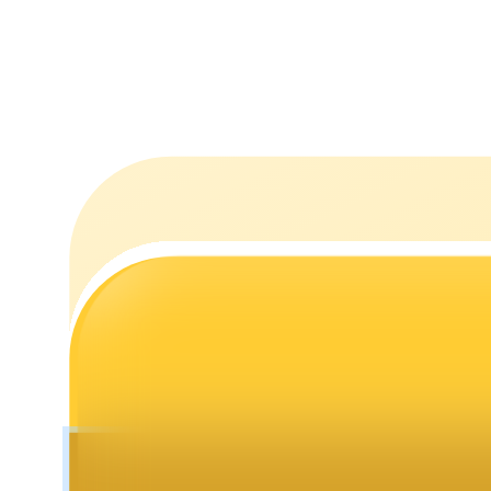
Stawianie
Wysokie zyski i natychmiastowy dostęp
Launchpool
Elastyczne stawianie zakładów, aby zarabiać na popularnych t