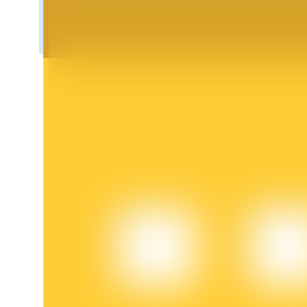
Blokady BTR
Ekskluzywne inwestycje dla posiadaczy BTR
Pożyczki
Usługa pożyczek wspieranych kryptowalutami