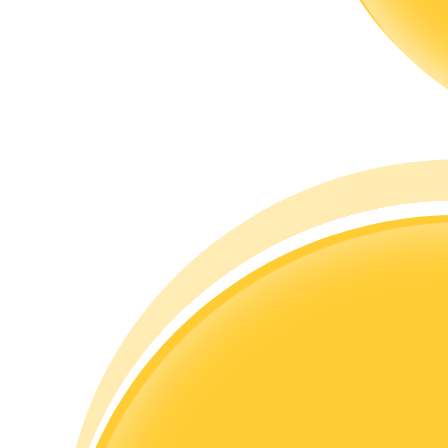
Przewodnik
Przewodnik dla początkujących dotyczący kontraktów futures
Strategie handlowe
Dowiedz się, jak zachować rentowność