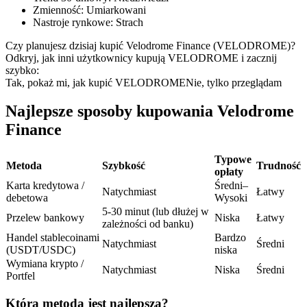
Kontrakty terminowe na USDC
Zmienność
:
Umiarkowani
Nastroje rynkowe
:
Strach
Kontrakty futures wykorzystujące USDC jako zabezpieczenie
Czy planujesz dzisiaj kupić Velodrome Finance (VELODROME)?
Odkryj, jak inni użytkownicy kupują VELODROME i zacznij
szybko:
Tak, pokaż mi, jak kupić VELODROME
Nie, tylko przeglądam
Najlepsze sposoby kupowania Velodrome
Finance
Typowe
Metoda
Szybkość
Trudność
Kopiowanie Transakcji
opłaty
Karta kredytowa /
Średni–
Dołącz do najlepszych traderów
Natychmiast
Łatwy
debetowa
Wysoki
5-30 minut (lub dłużej w
Przelew bankowy
Niska
Łatwy
zależności od banku)
Handel stablecoinami
Bardzo
Natychmiast
Średni
(USDT/USDC)
niska
Wymiana krypto /
Natychmiast
Niska
Średni
Portfel
Która metoda jest najlepsza?