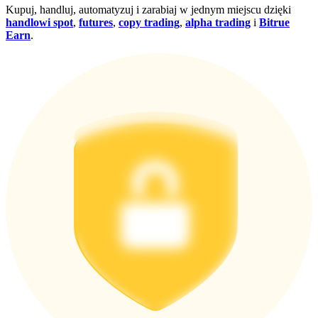
Kupuj, handluj, automatyzuj i zarabiaj w jednym miejscu dzięki
handlowi spot
,
futures
,
copy trading
,
alpha trading
i
Bitrue
Earn
.
Pobierz
aplikację Bitrue
Polski