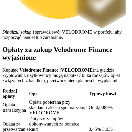
Sfinalizuj zakup
i sprawdź swój VELODROME w portfelu, aby
Blokady BTR
rozpocząć handel lub zarabianie.
Ekskluzywne inwestycje dla posiadaczy BTR
Opłaty za zakup Velodrome Finance
wyjaśnione
Kupując
Velodrome Finance (VELODROME)
na giełdzie
kryptowalut, użytkownicy mogą napotkać kilka rodzajów opłat
związanych z handlem, przetwarzaniem płatności i wypłatami.
Rodzaj
Opis
Typowy koszt
opłaty
Opłata pobierana przy
Pożyczki
Opłata
składaniu zleceń spot na zakup
Od 0,0089%
transakcyjna
VELODROME.
Usługa pożyczek wspieranych kryptowalutami
Dotyczy zakupów
Opłata za
dokonywanych za pomocą
przetwarzanie
kart
0,45%-3,03%