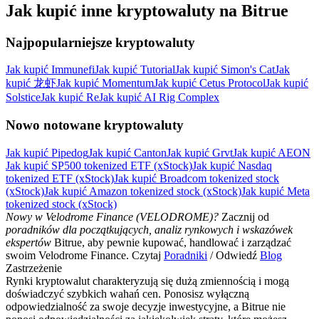
Jak kupić inne kryptowaluty na Bitrue
Najpopularniejsze kryptowaluty
Jak kupić Immunefi
Jak kupić Tutorial
Jak kupić Simon's Cat
Jak
kupić 龙虾
Jak kupić Momentum
Jak kupić Cetus Protocol
Jak kupić
Solstice
Jak kupić Re
Jak kupić AI Rig Complex
Nowo notowane kryptowaluty
Jak kupić Pipedog
Jak kupić Canton
Jak kupić Grvt
Jak kupić AEON
Jak kupić SP500 tokenized ETF (xStock)
Jak kupić Nasdaq
tokenized ETF (xStock)
Jak kupić Broadcom tokenized stock
(xStock)
Jak kupić Amazon tokenized stock (xStock)
Jak kupić Meta
tokenized stock (xStock)
Nowy w Velodrome Finance (VELODROME)?
Zacznij od
poradników dla początkujących, analiz rynkowych i wskazówek
ekspertów
Bitrue, aby pewnie kupować, handlować i zarządzać
swoim Velodrome Finance. Czytaj
Poradniki
/ Odwiedź
Blog
Zastrzeżenie
Rynki kryptowalut charakteryzują się dużą zmiennością i mogą
doświadczyć szybkich wahań cen. Ponosisz wyłączną
odpowiedzialność za swoje decyzje inwestycyjne, a Bitrue nie