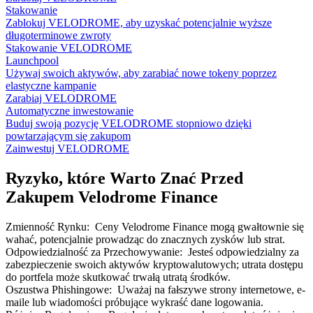
Stakowanie
Zablokuj VELODROME, aby uzyskać potencjalnie wyższe
długoterminowe zwroty
Stakowanie VELODROME
Launchpool
Używaj swoich aktywów, aby zarabiać nowe tokeny poprzez
elastyczne kampanie
Zarabiaj VELODROME
Automatyczne inwestowanie
Buduj swoją pozycję VELODROME stopniowo dzięki
powtarzającym się zakupom
Zainwestuj VELODROME
Ryzyko, które Warto Znać Przed
Zakupem Velodrome Finance
Zmienność Rynku
:
Ceny Velodrome Finance mogą gwałtownie się
wahać, potencjalnie prowadząc do znacznych zysków lub strat.
Odpowiedzialność za Przechowywanie
:
Jesteś odpowiedzialny za
zabezpieczenie swoich aktywów kryptowalutowych; utrata dostępu
do portfela może skutkować trwałą utratą środków.
Oszustwa Phishingowe
:
Uważaj na fałszywe strony internetowe, e-
maile lub wiadomości próbujące wykraść dane logowania.