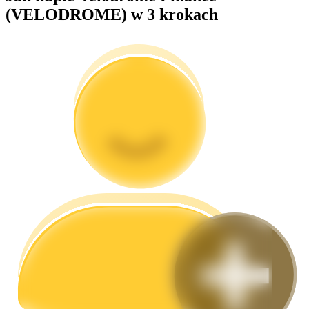
(VELODROME) w 3 krokach
Przewodnik
Przewodnik dla początkujących dotyczący kontraktów futures
Strategie handlowe
Dowiedz się, jak zachować rentowność