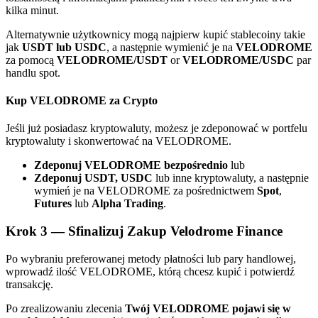
kilka minut.
Alternatywnie użytkownicy mogą najpierw kupić stablecoiny takie
jak
USDT lub USDC
, a następnie wymienić je na
VELODROME
za pomocą
VELODROME/USDT
or
VELODROME/USDC
par
handlu spot.
Kup VELODROME za Crypto
Polecaj
Jeśli już posiadasz kryptowaluty, możesz je zdeponować w portfelu
kryptowaluty i skonwertować na VELODROME.
Zaproś przyjaciela, aby otrzymać nagrody pieniężne
Zdeponuj VELODROME bezpośrednio
lub
BTC Welcome Rewards
Zdeponuj USDT, USDC
lub inne kryptowaluty, a następnie
wymień je na VELODROME za pośrednictwem
Spot
,
Futures
lub
Alpha Trading
.
Krok
3 —
Sfinalizuj Zakup Velodrome Finance
Po wybraniu preferowanej metody płatności lub pary handlowej,
wprowadź ilość VELODROME, którą chcesz kupić i potwierdź
transakcję.
Po zrealizowaniu zlecenia
Twój VELODROME pojawi się w