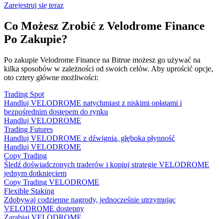
Zarejestruj się teraz
Co Możesz Zrobić z Velodrome Finance
Po Zakupie?
Po zakupie Velodrome Finance na Bitrue możesz go używać na
kilka sposobów w zależności od swoich celów. Aby uprościć opcje,
oto cztery główne możliwości:
Trading Spot
Handluj VELODROME natychmiast z niskimi opłatami i
bezpośrednim dostępem do rynku
Handluj VELODROME
Trading Futures
Handluj VELODROME z dźwignią, głęboka płynność
Handluj VELODROME
Copy Trading
Śledź doświadczonych traderów i kopiuj strategie VELODROME
jednym dotknięciem
Copy Trading VELODROME
Flexible Staking
Zdobywaj codzienne nagrody, jednocześnie utrzymując
VELODROME dostępny
Zarabiaj VELODROME