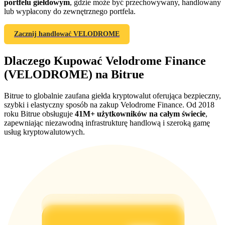
portfelu giełdowym
, gdzie może być przechowywany, handlowany
lub wypłacony do zewnętrznego portfela.
BTC Welcome Rewards
Deposit & Trade BTC to Share 25000 USDT prize pool!
Zacznij handlować VELODROME
Dlaczego Kupować Velodrome Finance
(VELODROME) na Bitrue
Deposit CASHCAT & Win
Share 500000 CASHCAT prize pool
Bitrue to globalnie zaufana giełda kryptowalut oferująca bezpieczny,
szybki i elastyczny sposób na zakup Velodrome Finance. Od 2018
roku Bitrue obsługuje
41M+ użytkowników na całym świecie
,
zapewniając niezawodną infrastrukturę handlową i szeroką gamę
usług kryptowalutowych.
Exclusive for BitMart Users
Register & Trade to Win 500,000 USDT
Precious Metals Trading Carnival
Trade Gold & Silver · 33,333 USDT Bonus