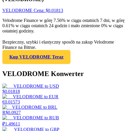
VELODROME
Cena
: $
0.01813
Velodrome Finance w górę 7.56% w ciągu ostatnich 7 dni, w górę
0.61% w ciągu ostatnich 24 godzin i mało zmienione 0% w ciągu
ostatniej godziny.
Bezpieczny, szybki i elastyczny sposób na zakup Velodrome
Finance na Bitrue.
Kup VELODROME Teraz
VELODROME Konwerter
VELODROME
to
USD
$
0.01818
VELODROME
to
EUR
€
0.01573
VELODROME
to
BRL
R$
0.0927
VELODROME
to
RUB
₽
1.49611
VELODROME
to
GBP