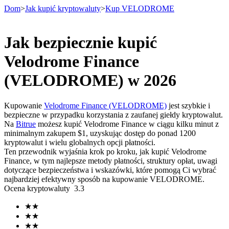
Dom
>
Jak kupić kryptowaluty
>
Kup VELODROME
Jak bezpiecznie kupić
Kontrakty terminowe
Velodrome Finance
(VELODROME) w 2026
Kupowanie
Velodrome Finance (VELODROME)
jest szybkie i
bezpieczne w przypadku korzystania z zaufanej giełdy kryptowalut.
Na
Bitrue
możesz kupić Velodrome Finance w ciągu kilku minut z
minimalnym zakupem $1, uzyskując dostęp do ponad 1200
kryptowalut i wielu globalnych opcji płatności.
Ten przewodnik wyjaśnia krok po kroku, jak kupić Velodrome
Kontrakty terminowe na USDT
Finance, w tym najlepsze metody płatności, struktury opłat, uwagi
dotyczące bezpieczeństwa i wskazówki, które pomogą Ci wybrać
Kontrakty futures wykorzystujące USDT jako zabezpieczenie
najbardziej efektywny sposób na kupowanie VELODROME.
Ocena kryptowaluty
3.3
★
★
★
★
★
★