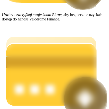
Utwórz i zweryfikuj swoje konto Bitrue
, aby bezpiecznie uzyskać
Zarabiać
dostęp do handlu Velodrome Finance.
Mocna Świnka
Codziennie zdobywaj konkurencyjne nagrody