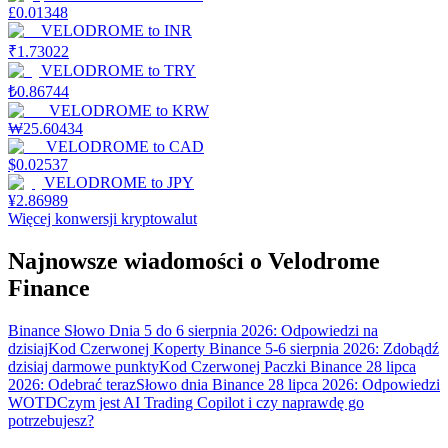
£
0.01348
VELODROME
to
INR
₹
1.73022
VELODROME
to
TRY
₺
0.86744
VELODROME
to
KRW
₩
25.60434
VELODROME
to
CAD
$
0.02537
VELODROME
to
JPY
¥
2.86989
Więcej konwersji kryptowalut
Najnowsze wiadomości o Velodrome
Finance
Binance Słowo Dnia 5 do 6 sierpnia 2026: Odpowiedzi na
dzisiaj
Kod Czerwonej Koperty Binance 5-6 sierpnia 2026: Zdobądź
dzisiaj darmowe punkty
Kod Czerwonej Paczki Binance 28 lipca
2026: Odebrać teraz
Słowo dnia Binance 28 lipca 2026: Odpowiedzi
WOTD
Czym jest AI Trading Copilot i czy naprawdę go
potrzebujesz?