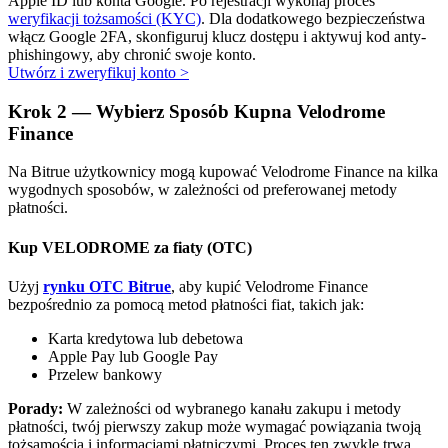
Apple ID lub konta Google. Po rejestracji wykonaj proces
Bitrue
AI
weryfikacji tożsamości (KYC)
. Dla dodatkowego bezpieczeństwa
włącz Google 2FA, skonfiguruj klucz dostępu i aktywuj kod anty-
phishingowy, aby chronić swoje konto.
Utwórz i zweryfikuj konto
>
Krok
2 —
Wybierz Sposób Kupna Velodrome
Finance
Na Bitrue użytkownicy mogą kupować Velodrome Finance na kilka
Bitruści Partnerzy
wygodnych sposobów, w zależności od preferowanej metody
płatności.
Kup VELODROME za fiaty (OTC)
Użyj
rynku OTC Bitrue
, aby kupić Velodrome Finance
bezpośrednio za pomocą metod płatności fiat, takich jak:
Karta kredytowa lub debetowa
Apple Pay lub Google Pay
Przelew bankowy
Afiliaci Bitrue
Porady:
W zależności od wybranego kanału zakupu i metody
Aż do 65% prowizji!
płatności, twój pierwszy zakup może wymagać powiązania twoją
tożsamością i informacjami płatniczymi. Proces ten zwykle trwa