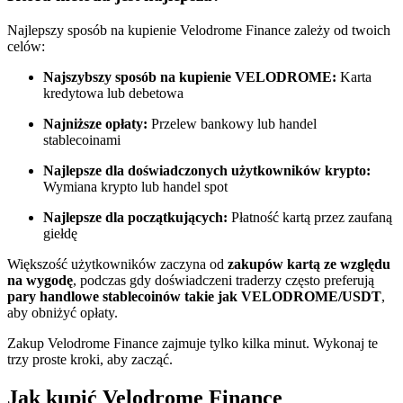
Najlepszy sposób na kupienie Velodrome Finance zależy od twoich
Zostań traderem kopiującym
celów:
Ciesz się podziałem zysków i prowizjami z kopiowania
Najszybszy sposób na kupienie VELODROME:
Karta
transakcji
kredytowa lub debetowa
Najniższe opłaty:
Przelew bankowy lub handel
stablecoinami
Najlepsze dla doświadczonych użytkowników krypto:
Wymiana krypto lub handel spot
Najlepsze dla początkujących:
Płatność kartą przez zaufaną
giełdę
Informacja
Większość użytkowników zaczyna od
zakupów kartą ze względu
na wygodę
, podczas gdy doświadczeni traderzy często preferują
Analiza Big Data, w tym informacje handlowe itp.
pary handlowe stablecoinów takie jak VELODROME/USDT
,
aby obniżyć opłaty.
Zakup Velodrome Finance zajmuje tylko kilka minut. Wykonaj te
trzy proste kroki, aby zacząć.
Jak kupić Velodrome Finance