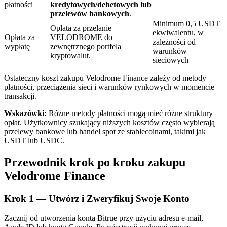
płatności
kredytowych/debetowych lub
przelewów bankowych
.
Minimum 0,5 USDT
Opłata za przelanie
ekwiwalentu, w
Opłata za
VELODROME do
zależności od
wypłatę
zewnętrznego portfela
warunków
kryptowalut.
sieciowych
Automatyczna inwestycja
Ostateczny koszt zakupu Velodrome Finance zależy od metody
płatności, przeciążenia sieci i warunków rynkowych w momencie
Zdobądź długoterminowy zysk i elastyczne zainteresowania
transakcji.
Wskazówki:
Różne metody płatności mogą mieć różne struktury
opłat. Użytkownicy szukający niższych kosztów często wybierają
przelewy bankowe lub handel spot ze stablecoinami, takimi jak
USDT lub USDC.
Przewodnik krok po kroku zakupu
Velodrome Finance
Naucz się stakingu
Krok
1 —
Utwórz i Zweryfikuj Swoje Konto
Dowiedz się, jak uzyskać dochód pasywny
Zacznij od utworzenia konta Bitrue przy użyciu adresu e-mail,