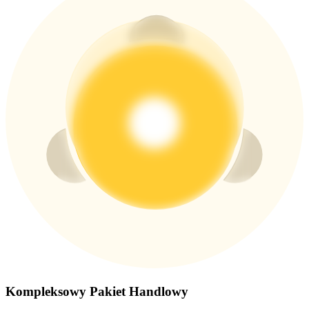
Wygraj nagrody i ekskluzywne bonusy
Zaloguj sie
Zapisać się
Zaloguj sie
Zapisać się
Centrum
Kompleksowy Pakiet Handlowy
nagród