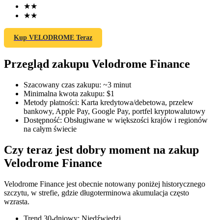
★
★
★
★
Kup VELODROME Teraz
Kontrakty terminowe COIN-M
Przegląd zakupu Velodrome Finance
Kontrakty terminowe na kryptowaluty
Szacowany czas zakupu
:
~3 minut
Minimalna kwota zakupu
:
$1
TradFi
Metody płatności
:
Karta kredytowa/debetowa, przelew
bankowy, Apple Pay, Google Pay, portfel kryptowalutowy
Instrumenty pochodne na akcje, forex, metale szlachetne i
Dostępność
:
Obsługiwane w większości krajów i regionów
towary
na całym świecie
Czy teraz jest dobry moment na zakup
Velodrome Finance
Velodrome Finance jest obecnie notowany poniżej historycznego
szczytu, w strefie, gdzie długoterminowa akumulacja często
wzrasta.
Trend 30-dniowy
:
Niedźwiedzi