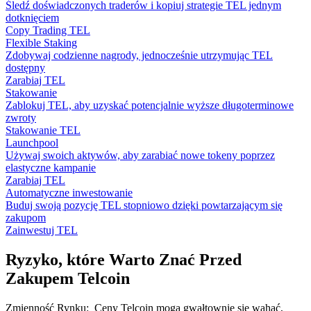
Śledź doświadczonych traderów i kopiuj strategie TEL jednym
dotknięciem
Copy Trading TEL
Flexible Staking
Zdobywaj codzienne nagrody, jednocześnie utrzymując TEL
dostępny
Zarabiaj TEL
Stakowanie
Zablokuj TEL, aby uzyskać potencjalnie wyższe długoterminowe
zwroty
Stakowanie TEL
Launchpool
Używaj swoich aktywów, aby zarabiać nowe tokeny poprzez
elastyczne kampanie
Zarabiaj TEL
Automatyczne inwestowanie
Buduj swoją pozycję TEL stopniowo dzięki powtarzającym się
zakupom
Zainwestuj TEL
Ryzyko, które Warto Znać Przed
Zakupem Telcoin
Zmienność Rynku
:
Ceny Telcoin mogą gwałtownie się wahać,