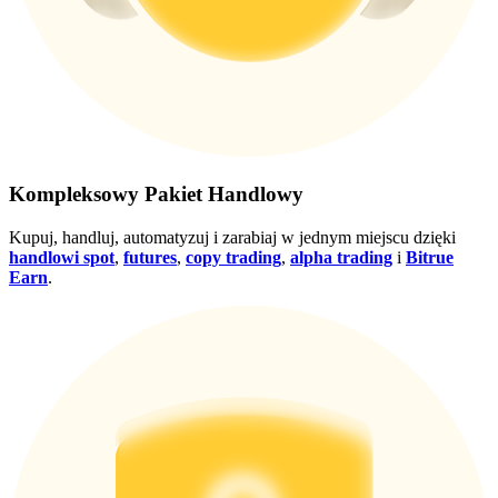
Wygraj nagrody i ekskluzywne bonusy
Zaloguj sie
Zapisać się
Kompleksowy Pakiet Handlowy
Kupuj, handluj, automatyzuj i zarabiaj w jednym miejscu dzięki
handlowi spot
,
futures
,
copy trading
,
alpha trading
i
Bitrue
Zaloguj sie
Zapisać się
Earn
.
Centrum
nagród