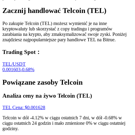
Zacznij handlować Telcoin (TEL)
Po zakupie Telcoin (TEL) możesz wymienić je na inne
kryptowaluty lub skorzystać z copy tradingu i programów
zarabiania na krypto, aby zmaksymalizować swoje zyski. Poniżej
znajdziesz najpopularniejsze pary handlowe TEL na Bitrue.
Trading Spot
：
TEL/USDT
0.001603
-0.68
%
Powiązane zasoby Telcoin
Analiza ceny na żywo Telcoin (TEL)
TEL
Cena
: $
0.001628
Telcoin w dół -4.12% w ciągu ostatnich 7 dni, w dół -0.68% w
ciągu ostatnich 24 godzin i mało zmienione 0% w ciągu ostatniej
godziny.