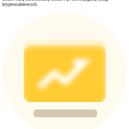
kryptowalutowych.
BTC Welcome Rewards
Deposit & Trade BTC to Share 25000 USDT prize pool!
Deposit CASHCAT & Win
Share 500000 CASHCAT prize pool
Exclusive for BitMart Users
Register & Trade to Win 500,000 USDT
Precious Metals Trading Carnival
Trade Gold & Silver · 33,333 USDT Bonus