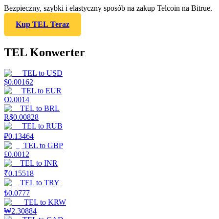
Bezpieczny, szybki i elastyczny sposób na zakup Telcoin na Bitrue.
Kup TEL Teraz
TEL Konwerter
TEL
to
USD
$
0.00162
TEL
to
EUR
€
0.0014
TEL
to
BRL
R$
0.00828
TEL
to
RUB
₽
0.13464
TEL
to
GBP
£
0.0012
TEL
to
INR
₹
0.15518
TEL
to
TRY
₺
0.0777
TEL
to
KRW
₩
2.30884