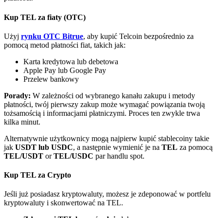
Bitrue
AI
Kup TEL za fiaty (OTC)
Użyj
rynku OTC Bitrue
, aby kupić Telcoin bezpośrednio za
pomocą metod płatności fiat, takich jak:
Karta kredytowa lub debetowa
Apple Pay lub Google Pay
Przelew bankowy
Bitruści Partnerzy
Porady:
W zależności od wybranego kanału zakupu i metody
płatności, twój pierwszy zakup może wymagać powiązania twoją
tożsamością i informacjami płatniczymi. Proces ten zwykle trwa
kilka minut.
Alternatywnie użytkownicy mogą najpierw kupić stablecoiny takie
jak
USDT lub USDC
, a następnie wymienić je na
TEL
za pomocą
TEL/USDT
or
TEL/USDC
par handlu spot.
Kup TEL za Crypto
Afiliaci Bitrue
Jeśli już posiadasz kryptowaluty, możesz je zdeponować w portfelu
Aż do 65% prowizji!
kryptowaluty i skonwertować na TEL.