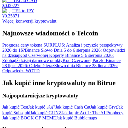
TEL
to
CAD
$
0.00227
TEL
to
JPY
¥
0.25871
Więcej konwersji kryptowalut
Najnowsze wiadomości o Telcoin
Prognoza ceny tokena SURPLUS: Analiza i przyszłe perspektywy
2026 do 1$?
Binance Słowo Dnia 5 do 6 sierpnia 2026: Odpowiedzi
na dzisiaj
Kod Czerwonej Koperty Binance 5-6 sierpnia 2026:
Zdobądź dzisiaj darmowe punkty
Kod Czerwonej Paczki Binance
28 lipca 2026: Odebrać teraz
Słowo dnia Binance 28 lipca 2026:
Odpowiedzi WOTD
Jak kupić inne kryptowaluty na Bitrue
Najpopularniejsze kryptowaluty
Jak kupić Test
Jak kupić 龙虾
Jak kupić Cash Cat
Jak kupić Grvt
Jak
kupić Subsquid
Jak kupić GUNZ
Jak kupić Act I : The AI Prophecy
Jak kupić BOOK OF MEME
Jak kupić Bubblemaps