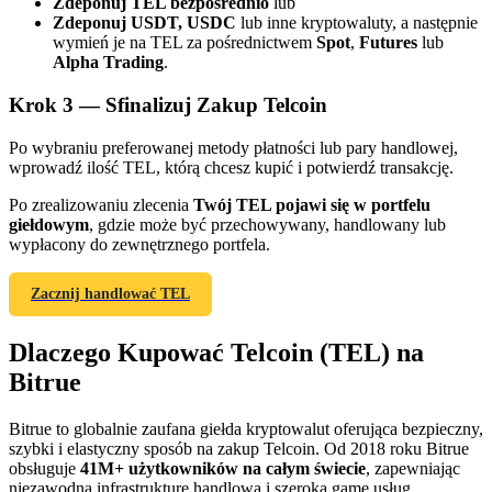
Zdeponuj TEL bezpośrednio
lub
Zdeponuj USDT, USDC
lub inne kryptowaluty, a następnie
wymień je na TEL za pośrednictwem
Spot
,
Futures
lub
Alpha Trading
.
Krok
3 —
Sfinalizuj Zakup Telcoin
Po wybraniu preferowanej metody płatności lub pary handlowej,
wprowadź ilość TEL, którą chcesz kupić i potwierdź transakcję.
Polecaj
Po zrealizowaniu zlecenia
Twój TEL pojawi się w portfelu
Zaproś przyjaciela, aby otrzymać nagrody pieniężne
giełdowym
, gdzie może być przechowywany, handlowany lub
wypłacony do zewnętrznego portfela.
BTC Welcome Rewards
Zacznij handlować TEL
Dlaczego Kupować Telcoin (TEL) na
Bitrue
Bitrue to globalnie zaufana giełda kryptowalut oferująca bezpieczny,
szybki i elastyczny sposób na zakup Telcoin. Od 2018 roku Bitrue
obsługuje
41M+ użytkowników na całym świecie
, zapewniając
niezawodną infrastrukturę handlową i szeroką gamę usług