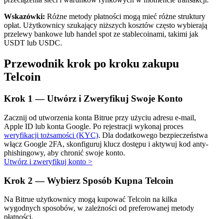
Wskazówki:
Różne metody płatności mogą mieć różne struktury
opłat. Użytkownicy szukający niższych kosztów często wybierają
przelewy bankowe lub handel spot ze stablecoinami, takimi jak
USDT lub USDC.
Przewodnik krok po kroku zakupu
Automatyczna inwestycja
Telcoin
Zdobądź długoterminowy zysk i elastyczne zainteresowania
Krok
1 —
Utwórz i Zweryfikuj Swoje Konto
Zacznij od utworzenia konta Bitrue przy użyciu adresu e-mail,
Apple ID lub konta Google. Po rejestracji wykonaj proces
weryfikacji tożsamości (KYC)
. Dla dodatkowego bezpieczeństwa
włącz Google 2FA, skonfiguruj klucz dostępu i aktywuj kod anty-
phishingowy, aby chronić swoje konto.
Utwórz i zweryfikuj konto
>
Krok
2 —
Wybierz Sposób Kupna Telcoin
Naucz się stakingu
Na Bitrue użytkownicy mogą kupować Telcoin na kilka
Dowiedz się, jak uzyskać dochód pasywny
wygodnych sposobów, w zależności od preferowanej metody
płatności.