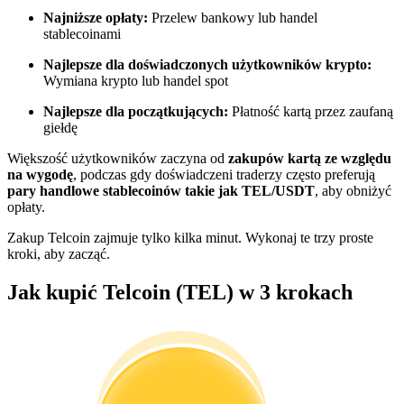
Najniższe opłaty:
Przelew bankowy lub handel
Zostań traderem kopiującym
stablecoinami
Ciesz się podziałem zysków i prowizjami z kopiowania
Najlepsze dla doświadczonych użytkowników krypto:
transakcji
Wymiana krypto lub handel spot
Najlepsze dla początkujących:
Płatność kartą przez zaufaną
giełdę
Większość użytkowników zaczyna od
zakupów kartą ze względu
na wygodę
, podczas gdy doświadczeni traderzy często preferują
pary handlowe stablecoinów takie jak TEL/USDT
, aby obniżyć
opłaty.
Zakup Telcoin zajmuje tylko kilka minut. Wykonaj te trzy proste
kroki, aby zacząć.
Informacja
Jak kupić Telcoin (TEL) w 3 krokach
Analiza Big Data, w tym informacje handlowe itp.