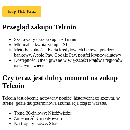
Kup TEL Teraz
Przegląd zakupu Telcoin
Kontrakty terminowe COIN-M
Kontrakty terminowe na kryptowaluty
Szacowany czas zakupu
:
~3 minut
Minimalna kwota zakupu
:
$1
Metody płatności
:
Karta kredytowa/debetowa, przelew
bankowy, Apple Pay, Google Pay, portfel kryptowalutowy
TradFi
Dostępność
:
Obsługiwane w większości krajów i regionów
na całym świecie
Instrumenty pochodne na akcje, forex, metale szlachetne i
towary
Czy teraz jest dobry moment na zakup
Telcoin
Telcoin jest obecnie notowany poniżej historycznego szczytu, w
strefie, gdzie długoterminowa akumulacja często wzrasta.
Trend 30-dniowy
:
Niedźwiedzi
Zmienność
:
Umiarkowani
Nastroje rynkowe
:
Strach