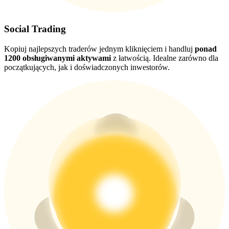
Social Trading
USDT New User Exclusive 10% APR
USDT Flexible Staking | Daily Rewards
Kopiuj najlepszych traderów jednym kliknięciem i handluj
ponad
1200 obsługiwanymi aktywami
z łatwością. Idealne zarówno dla
początkujących, jak i doświadczonych inwestorów.
BTC New User Exclusive: 6.5% APR
BTC Flexible Staking | Daily Rewards
Więcej wydarzeń