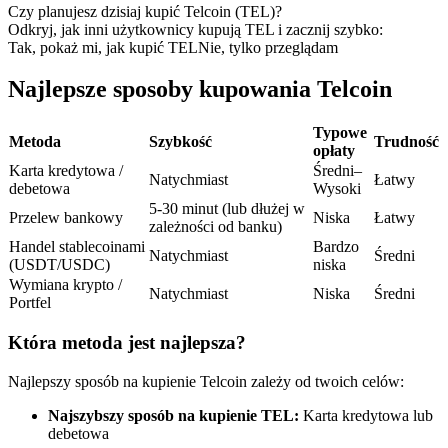
Kontrakty terminowe na USDC
Czy planujesz dzisiaj kupić Telcoin (TEL)?
Odkryj, jak inni użytkownicy kupują TEL i zacznij szybko:
Kontrakty futures wykorzystujące USDC jako zabezpieczenie
Tak, pokaż mi, jak kupić TEL
Nie, tylko przeglądam
Najlepsze sposoby kupowania Telcoin
Typowe
Metoda
Szybkość
Trudność
opłaty
Karta kredytowa /
Średni–
Natychmiast
Łatwy
debetowa
Wysoki
5-30 minut (lub dłużej w
Przelew bankowy
Niska
Łatwy
zależności od banku)
Kopiowanie Transakcji
Handel stablecoinami
Bardzo
Natychmiast
Średni
(USDT/USDC)
niska
Dołącz do najlepszych traderów
Wymiana krypto /
Natychmiast
Niska
Średni
Portfel
Która metoda jest najlepsza?
Najlepszy sposób na kupienie Telcoin zależy od twoich celów:
Najszybszy sposób na kupienie TEL:
Karta kredytowa lub
debetowa