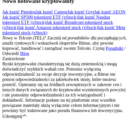
Nowo notowane kryptowaluty
Jak kupić Pipedog
Jak kupić Canton
Jak kupić Grvt
Jak kupić AEON
Jak kupić SP500 tokenized ETF (xStock)
Jak kupić Nasdaq
tokenized ETF (xStock)
Jak kupić Broadcom tokenized stock
(xStock)
Jak kupić Amazon tokenized stock (xStock)
Jak kupić Meta
tokenized stock (xStock)
Nowy w Telcoin (TEL)?
Zacznij od
poradników dla początkujących,
analiz rynkowych i wskazówek ekspertów
Bitrue, aby pewnie
kupować, handlować i zarządzać swoim Telcoin. Czytaj
Poradniki
/
Odwiedź
Blog
Zastrzeżenie
Rynki kryptowalut charakteryzują się dużą zmiennością i mogą
doświadczyć szybkich wahań cen. Ponosisz wyłączną
odpowiedzialność za swoje decyzje inwestycyjne, a Bitrue nie
ponosi odpowiedzialności za jakiekolwiek straty, które możesz
ponieść. Opieramy się na źródłach zewnętrznych w zakresie cen i
innych danych związanych do kryptowalut wymienionych powyżej
i nie ponosimy odpowiedzialności za ich wiarygodność i
dokładność. Informacje podane na tej platformie oraz wszelkie
powiązane materiały służą wyłącznie celom informacyjnym i nie
powinny być traktowane jako porada finansowa lub inwestycyjna.
Udostępnij