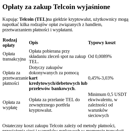
Opłaty za zakup Telcoin wyjaśnione
Kupując
Telcoin (TEL)
na giełdzie kryptowalut, użytkownicy mogą
napotkać kilka rodzajów opłat związanych z handlem,
przetwarzaniem płatności i wypłatami.
Blokady BTR
Rodzaj
Opis
Typowy koszt
Ekskluzywne inwestycje dla posiadaczy BTR
opłaty
Opłata pobierana przy
Opłata
składaniu zleceń spot na zakup
Od 0,0089%
transakcyjna
TEL.
Dotyczy zakupów
Opłata za
dokonywanych za pomocą
przetwarzanie
kart
0,45%-3,03%
płatności
kredytowych/debetowych lub
przelewów bankowych
.
Minimum 0,5 USDT
Opłata za przelanie TEL do
ekwiwalentu, w
Opłata za
Pożyczki
zewnętrznego portfela
zależności od
wypłatę
kryptowalut.
warunków
Usługa pożyczek wspieranych kryptowalutami
sieciowych
Ostateczny koszt zakupu Telcoin zależy od metody płatności,
przeciążenia sieci i warunków rynkowych w momencie transakcji.