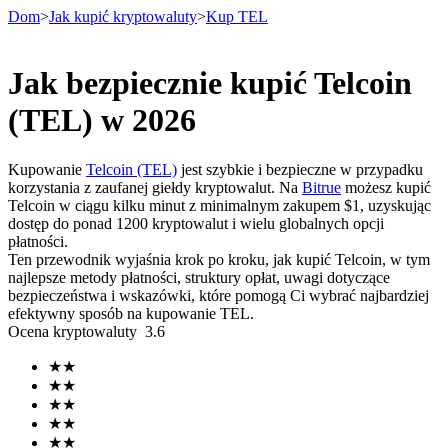
Dom
>
Jak kupić kryptowaluty
>
Kup TEL
Jak bezpiecznie kupić Telcoin
Kontrakty terminowe
(TEL) w 2026
Kupowanie
Telcoin (TEL)
jest szybkie i bezpieczne w przypadku
korzystania z zaufanej giełdy kryptowalut. Na
Bitrue
możesz kupić
Telcoin w ciągu kilku minut z minimalnym zakupem $1, uzyskując
dostęp do ponad 1200 kryptowalut i wielu globalnych opcji
płatności.
Ten przewodnik wyjaśnia krok po kroku, jak kupić Telcoin, w tym
najlepsze metody płatności, struktury opłat, uwagi dotyczące
bezpieczeństwa i wskazówki, które pomogą Ci wybrać najbardziej
Kontrakty terminowe na USDT
efektywny sposób na kupowanie TEL.
Ocena kryptowaluty
3.6
Kontrakty futures wykorzystujące USDT jako zabezpieczenie
★
★
★
★
★
★
★
★
★
★