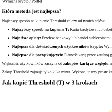
Wymiana krypto / Portfel
Kontrakty futures wykorzystujące USDC jako zabezpieczenie
Która metoda jest najlepsza?
Najlepszy sposób na kupienie Threshold zależy od twoich celów:
Najszybszy sposób na kupienie T:
Karta kredytowa lub debe
Najniższe opłaty:
Przelew bankowy lub handel stablecoinami
Najlepsze dla doświadczonych użytkowników krypto:
Wymi
Najlepsze dla początkujących:
Płatność kartą przez zaufaną g
Kopiowanie Transakcji
Większość użytkowników zaczyna od
zakupów kartą ze względu 
Dołącz do najlepszych traderów
Zakup Threshold zajmuje tylko kilka minut. Wykonaj te trzy proste kr
Jak kupić Threshold (T) w 3 krokach