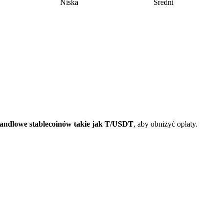
Niska
Średni
andlowe stablecoinów takie jak T/USDT
, aby obniżyć opłaty.