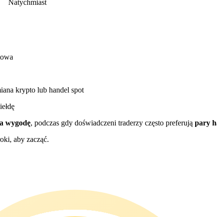
Natychmiast
towa
ana krypto lub handel spot
iełdę
na wygodę
, podczas gdy doświadczeni traderzy często preferują
pary h
oki, aby zacząć.