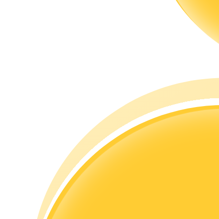
Przewodnik
Przewodnik dla początkujących dotyczący kontraktów futures
Strategie handlowe
Dowiedz się, jak zachować rentowność