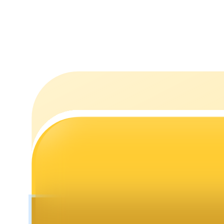
Stawianie
Wysokie zyski i natychmiastowy dostęp
Launchpool
Elastyczne stawianie zakładów, aby zarabiać na popularnych t