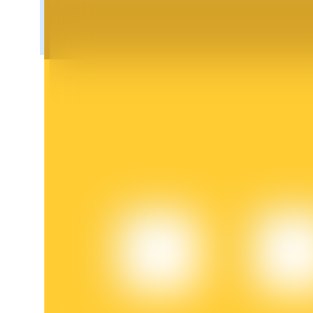
Blokady BTR
Ekskluzywne inwestycje dla posiadaczy BTR
Pożyczki
Usługa pożyczek wspieranych kryptowalutami