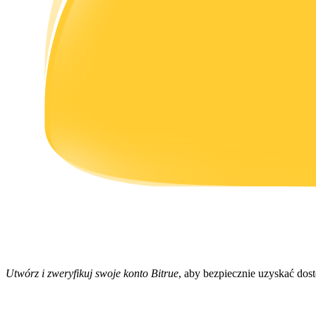
Zarabiać
Mocna Świnka
Codziennie zdobywaj konkurencyjne nagrody
Utwórz i zweryfikuj swoje konto Bitrue
, aby bezpiecznie uzyskać dos