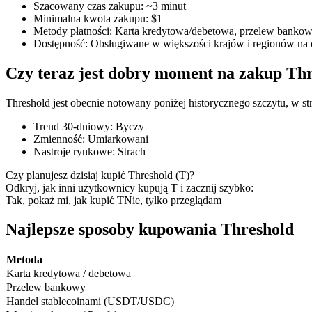
Szacowany czas zakupu
:
~3 minut
Minimalna kwota zakupu
:
$1
Metody płatności
:
Karta kredytowa/debetowa, przelew bankowy
Dostępność
:
Obsługiwane w większości krajów i regionów na 
Kontrakty terminowe COIN-M
Czy teraz jest dobry moment na zakup Th
Kontrakty terminowe na kryptowaluty
Threshold jest obecnie notowany poniżej historycznego szczytu, w st
Trend 30-dniowy
:
Byczy
TradFi
Zmienność
:
Umiarkowani
Nastroje rynkowe
:
Strach
Instrumenty pochodne na akcje, forex, metale szlachetne i towa
Czy planujesz dzisiaj kupić Threshold (T)?
Odkryj, jak inni użytkownicy kupują T i zacznij szybko:
Tak, pokaż mi, jak kupić T
Nie, tylko przeglądam
Najlepsze sposoby kupowania Threshold
Metoda
Karta kredytowa / debetowa
Przelew bankowy
Handel stablecoinami (USDT/USDC)
Kontrakty terminowe na USDC