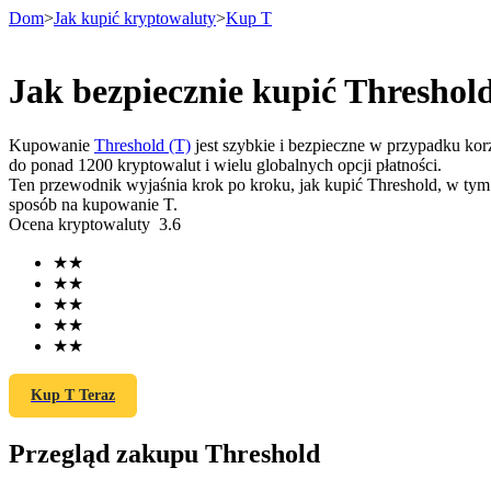
Dom
>
Jak kupić kryptowaluty
>
Kup T
Jak bezpiecznie kupić Threshol
Kontrakty terminowe
Kupowanie
Threshold (T)
jest szybkie i bezpieczne w przypadku kor
do ponad 1200 kryptowalut i wielu globalnych opcji płatności.
Ten przewodnik wyjaśnia krok po kroku, jak kupić Threshold, w tym 
sposób na kupowanie T.
Ocena kryptowaluty
3.6
★
★
★
★
★
★
★
★
Kontrakty terminowe na USDT
★
★
Kontrakty futures wykorzystujące USDT jako zabezpieczenie
Kup T Teraz
Przegląd zakupu Threshold