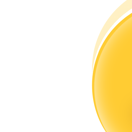
Zostań traderem kopiującym
Ciesz się podziałem zysków i prowizjami z kopiowania transak
Informacja
Analiza Big Data, w tym informacje handlowe itp.