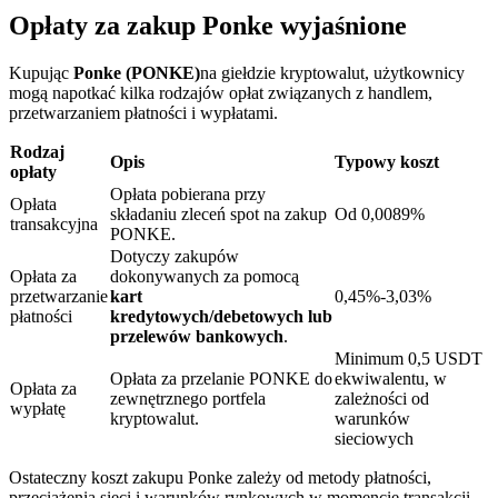
Opłaty za zakup Ponke wyjaśnione
Kupując
Ponke (PONKE)
na giełdzie kryptowalut, użytkownicy
mogą napotkać kilka rodzajów opłat związanych z handlem,
przetwarzaniem płatności i wypłatami.
Blokady BTR
Rodzaj
Opis
Typowy koszt
Ekskluzywne inwestycje dla posiadaczy BTR
opłaty
Opłata pobierana przy
Opłata
składaniu zleceń spot na zakup
Od 0,0089%
transakcyjna
PONKE.
Dotyczy zakupów
Opłata za
dokonywanych za pomocą
przetwarzanie
kart
0,45%-3,03%
płatności
kredytowych/debetowych lub
przelewów bankowych
.
Minimum 0,5 USDT
Opłata za przelanie PONKE do
ekwiwalentu, w
Opłata za
Pożyczki
zewnętrznego portfela
zależności od
wypłatę
kryptowalut.
warunków
Usługa pożyczek wspieranych kryptowalutami
sieciowych
Ostateczny koszt zakupu Ponke zależy od metody płatności,
przeciążenia sieci i warunków rynkowych w momencie transakcji.