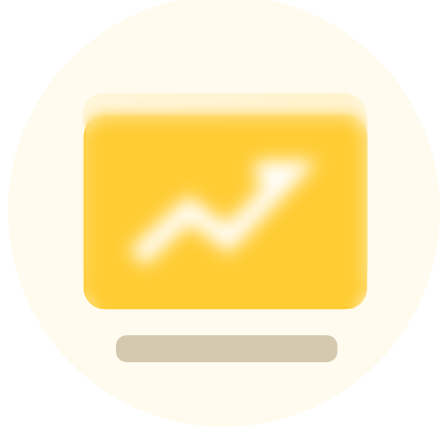
BTC Welcome Rewards
Deposit & Trade BTC to Share 25000 USDT prize pool!
Deposit CASHCAT & Win
Share 500000 CASHCAT prize pool
Exclusive for BitMart Users
Register & Trade to Win 500,000 USDT
Precious Metals Trading Carnival
Trade Gold & Silver · 33,333 USDT Bonus