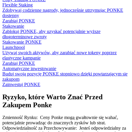
Flexible Staking
Zdobywaj codzienne nagrody, jednocześnie utrzymując PONKE
dostępny
Zarabiaj PONKE
Stakowanie
Zablokuj PONKE, aby uzyskać potencjalnie wyższe
długoterminowe zwroty
Stakowanie PONKE
Launchpool
Używaj swoich aktywów, aby zarabiać nowe tokeny poprzez
elastyczne kampanie
Zarabiaj PONKE
Automatyczne inwestowanie
Buduj swoją pozycję PONKE stopniowo dzięki powtarzającym się
zakupom
Zainwestuj PONKE
Ryzyko, które Warto Znać Przed
Zakupem Ponke
Zmienność Rynku
:
Ceny Ponke mogą gwałtownie się wahać,
potencjalnie prowadząc do znacznych zysków lub strat.
Odpowiedzialność za Przechowywanie
:
Jesteś odpowiedzialny za