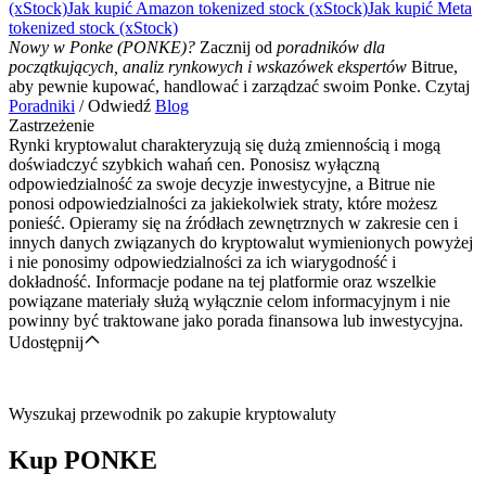
(xStock)
Jak kupić Amazon tokenized stock (xStock)
Jak kupić Meta
tokenized stock (xStock)
Nowy w Ponke (PONKE)?
Zacznij od
poradników dla
początkujących, analiz rynkowych i wskazówek ekspertów
Bitrue,
aby pewnie kupować, handlować i zarządzać swoim Ponke. Czytaj
Poradniki
/ Odwiedź
Blog
Zastrzeżenie
Rynki kryptowalut charakteryzują się dużą zmiennością i mogą
doświadczyć szybkich wahań cen. Ponosisz wyłączną
odpowiedzialność za swoje decyzje inwestycyjne, a Bitrue nie
ponosi odpowiedzialności za jakiekolwiek straty, które możesz
ponieść. Opieramy się na źródłach zewnętrznych w zakresie cen i
innych danych związanych do kryptowalut wymienionych powyżej
i nie ponosimy odpowiedzialności za ich wiarygodność i
dokładność. Informacje podane na tej platformie oraz wszelkie
powiązane materiały służą wyłącznie celom informacyjnym i nie
powinny być traktowane jako porada finansowa lub inwestycyjna.
Udostępnij
Wyszukaj przewodnik po zakupie kryptowaluty
Kup
PONKE