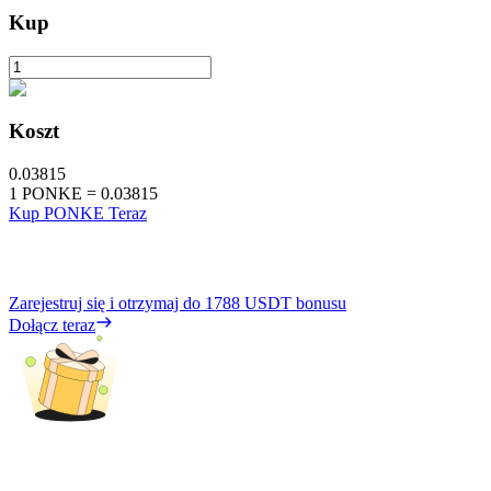
Kup
Koszt
0.03815
1
PONKE
=
0.03815
Kup PONKE Teraz
Zarejestruj się i otrzymaj do
1788 USDT
bonusu
Dołącz teraz