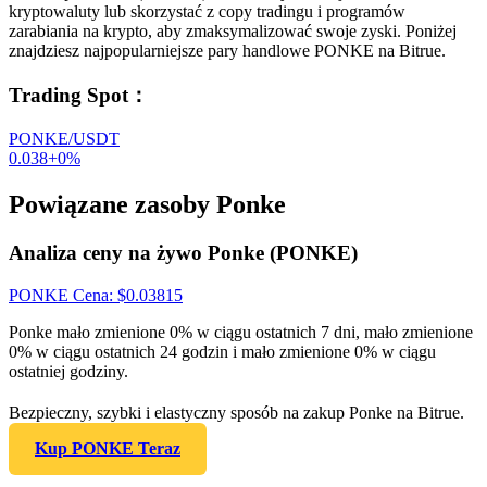
kryptowaluty lub skorzystać z copy tradingu i programów
zarabiania na krypto, aby zmaksymalizować swoje zyski. Poniżej
znajdziesz najpopularniejsze pary handlowe PONKE na Bitrue.
Trading Spot
：
PONKE/USDT
0.038
+
0
%
Powiązane zasoby Ponke
Analiza ceny na żywo Ponke (PONKE)
PONKE
Cena
: $
0.03815
Ponke mało zmienione 0% w ciągu ostatnich 7 dni, mało zmienione
0% w ciągu ostatnich 24 godzin i mało zmienione 0% w ciągu
ostatniej godziny.
Bezpieczny, szybki i elastyczny sposób na zakup Ponke na Bitrue.
Kup PONKE Teraz