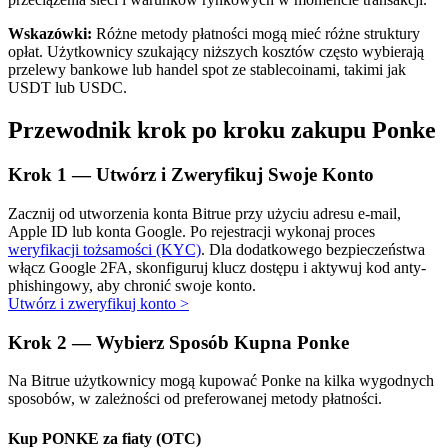
Wskazówki:
Różne metody płatności mogą mieć różne struktury
opłat. Użytkownicy szukający niższych kosztów często wybierają
przelewy bankowe lub handel spot ze stablecoinami, takimi jak
USDT lub USDC.
Przewodnik krok po kroku zakupu Ponke
Automatyczna inwestycja
Krok
1 —
Utwórz i Zweryfikuj Swoje Konto
Zdobądź długoterminowy zysk i elastyczne zainteresowania
Zacznij od utworzenia konta Bitrue przy użyciu adresu e-mail,
Apple ID lub konta Google. Po rejestracji wykonaj proces
weryfikacji tożsamości (KYC)
. Dla dodatkowego bezpieczeństwa
włącz Google 2FA, skonfiguruj klucz dostępu i aktywuj kod anty-
phishingowy, aby chronić swoje konto.
Utwórz i zweryfikuj konto
>
Krok
2 —
Wybierz Sposób Kupna Ponke
Na Bitrue użytkownicy mogą kupować Ponke na kilka wygodnych
Naucz się stakingu
sposobów, w zależności od preferowanej metody płatności.
Dowiedz się, jak uzyskać dochód pasywny
Kup PONKE za fiaty (OTC)