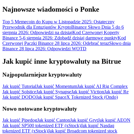
Najnowsze wiadomości o Ponke
Top 5 Memecoin do Kupu w Listopadzie 2025: Ostateczny
Przewodnik dla Entuzjastów Krypto
Binance Słowo Dnia 5 do 6
sierpnia 2026: Odpowiedzi na dzisiaj
Kod Czerwonej Koperty
Binance 5-6 sierpnia 2026: Zdobądź dzisiaj darmowe punkty
Kod
Czerwonej Paczki Binance 28 lipca 2026: Odebrać teraz
Słowo dnia
Binance 28 lipca 2026: Odpowiedzi WOTD
Jak kupić inne kryptowaluty na Bitrue
Najpopularniejsze kryptowaluty
Jak kupić Tutorial
Jak kupić Momentum
Jak kupić AI Rig Complex
Jak kupić Solstice
Jak kupić Synapse
Jak kupić Viction
Jak kupić Re
Jak kupić DODO
Jak kupić SpaceX Tokenized Stock (Ondo)
Nowo notowane kryptowaluty
Jak kupić Pipedog
Jak kupić Canton
Jak kupić Grvt
Jak kupić AEON
Jak kupić SP500 tokenized ETF (xStock)
Jak kupić Nasdaq
tokenized ETF (xStock)
Jak kupić Broadcom tokenized stock