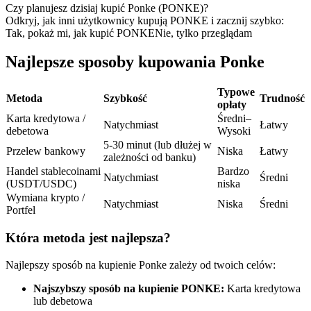
Kontrakty terminowe na USDC
Czy planujesz dzisiaj kupić Ponke (PONKE)?
Odkryj, jak inni użytkownicy kupują PONKE i zacznij szybko:
Kontrakty futures wykorzystujące USDC jako zabezpieczenie
Tak, pokaż mi, jak kupić PONKE
Nie, tylko przeglądam
Najlepsze sposoby kupowania Ponke
Typowe
Metoda
Szybkość
Trudność
opłaty
Karta kredytowa /
Średni–
Natychmiast
Łatwy
debetowa
Wysoki
5-30 minut (lub dłużej w
Przelew bankowy
Niska
Łatwy
zależności od banku)
Kopiowanie Transakcji
Handel stablecoinami
Bardzo
Natychmiast
Średni
(USDT/USDC)
niska
Dołącz do najlepszych traderów
Wymiana krypto /
Natychmiast
Niska
Średni
Portfel
Która metoda jest najlepsza?
Najlepszy sposób na kupienie Ponke zależy od twoich celów:
Najszybszy sposób na kupienie PONKE:
Karta kredytowa
lub debetowa