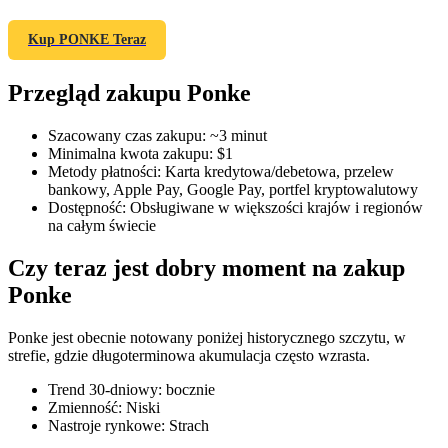
Kup PONKE Teraz
Przegląd zakupu Ponke
Kontrakty terminowe COIN-M
Kontrakty terminowe na kryptowaluty
Szacowany czas zakupu
:
~3 minut
Minimalna kwota zakupu
:
$1
Metody płatności
:
Karta kredytowa/debetowa, przelew
bankowy, Apple Pay, Google Pay, portfel kryptowalutowy
TradFi
Dostępność
:
Obsługiwane w większości krajów i regionów
na całym świecie
Instrumenty pochodne na akcje, forex, metale szlachetne i
towary
Czy teraz jest dobry moment na zakup
Ponke
Ponke jest obecnie notowany poniżej historycznego szczytu, w
strefie, gdzie długoterminowa akumulacja często wzrasta.
Trend 30-dniowy
:
bocznie
Zmienność
:
Niski
Nastroje rynkowe
:
Strach