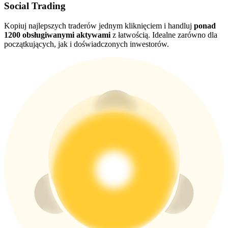
Social Trading
Kopiuj najlepszych traderów jednym kliknięciem i handluj
ponad
USDT New User Exclusive 10% APR
1200 obsługiwanymi aktywami
z łatwością. Idealne zarówno dla
początkujących, jak i doświadczonych inwestorów.
USDT Flexible Staking | Daily Rewards
BTC New User Exclusive: 6.5% APR
BTC Flexible Staking | Daily Rewards
Więcej wydarzeń