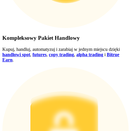
Wygraj nagrody i ekskluzywne bonusy
Zaloguj sie
Zapisać się
Kompleksowy Pakiet Handlowy
Kupuj, handluj, automatyzuj i zarabiaj w jednym miejscu dzięki
handlowi spot
,
futures
,
copy trading
,
alpha trading
i
Bitrue
Earn
.
Zaloguj sie
Zapisać się
Centrum
nagród