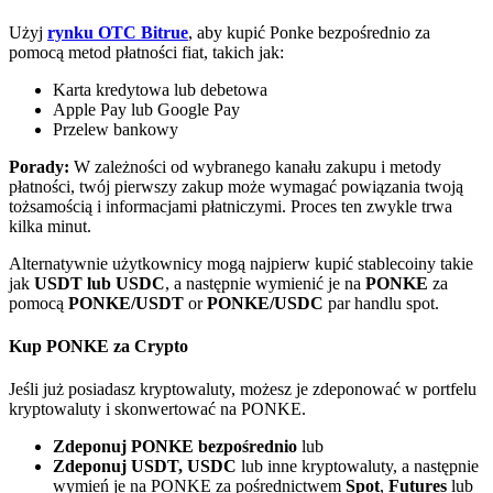
Bitrue
AI
Użyj
rynku OTC Bitrue
, aby kupić Ponke bezpośrednio za
pomocą metod płatności fiat, takich jak:
Karta kredytowa lub debetowa
Apple Pay lub Google Pay
Przelew bankowy
Porady:
W zależności od wybranego kanału zakupu i metody
płatności, twój pierwszy zakup może wymagać powiązania twoją
Bitruści Partnerzy
tożsamością i informacjami płatniczymi. Proces ten zwykle trwa
kilka minut.
Alternatywnie użytkownicy mogą najpierw kupić stablecoiny takie
jak
USDT lub USDC
, a następnie wymienić je na
PONKE
za
pomocą
PONKE/USDT
or
PONKE/USDC
par handlu spot.
Kup PONKE za Crypto
Jeśli już posiadasz kryptowaluty, możesz je zdeponować w portfelu
kryptowaluty i skonwertować na PONKE.
Afiliaci Bitrue
Zdeponuj PONKE bezpośrednio
lub
Aż do 65% prowizji!
Zdeponuj USDT, USDC
lub inne kryptowaluty, a następnie
wymień je na PONKE za pośrednictwem
Spot
,
Futures
lub