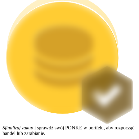
Stawianie
Wysokie zyski i natychmiastowy dostęp
Launchpool
Elastyczne stawianie zakładów, aby zarabiać na popularnych
tokenach
Sfinalizuj zakup
i sprawdź swój PONKE w portfelu, aby rozpocząć
handel lub zarabianie.