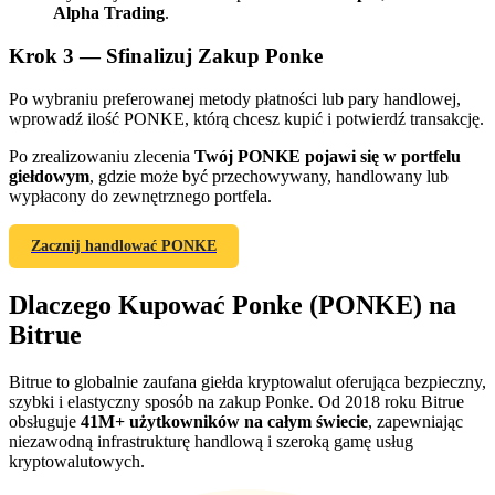
Alpha Trading
.
Krok
3 —
Sfinalizuj Zakup Ponke
Po wybraniu preferowanej metody płatności lub pary handlowej,
wprowadź ilość PONKE, którą chcesz kupić i potwierdź transakcję.
Po zrealizowaniu zlecenia
Twój PONKE pojawi się w portfelu
giełdowym
, gdzie może być przechowywany, handlowany lub
Polecaj
wypłacony do zewnętrznego portfela.
Zaproś przyjaciela, aby otrzymać nagrody pieniężne
Zacznij handlować PONKE
BTC Welcome Rewards
Dlaczego Kupować Ponke (PONKE) na
Bitrue
Bitrue to globalnie zaufana giełda kryptowalut oferująca bezpieczny,
szybki i elastyczny sposób na zakup Ponke. Od 2018 roku Bitrue
obsługuje
41M+ użytkowników na całym świecie
, zapewniając
niezawodną infrastrukturę handlową i szeroką gamę usług
kryptowalutowych.