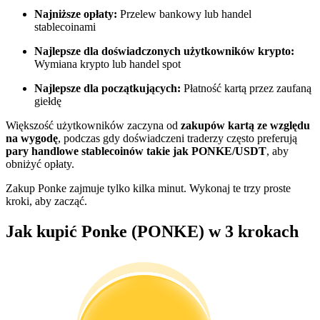
Najniższe opłaty:
Przelew bankowy lub handel
Zostań traderem kopiującym
stablecoinami
Ciesz się podziałem zysków i prowizjami z kopiowania
Najlepsze dla doświadczonych użytkowników krypto:
transakcji
Wymiana krypto lub handel spot
Najlepsze dla początkujących:
Płatność kartą przez zaufaną
giełdę
Większość użytkowników zaczyna od
zakupów kartą ze względu
na wygodę
, podczas gdy doświadczeni traderzy często preferują
pary handlowe stablecoinów takie jak PONKE/USDT
, aby
obniżyć opłaty.
Zakup Ponke zajmuje tylko kilka minut. Wykonaj te trzy proste
kroki, aby zacząć.
Informacja
Jak kupić Ponke (PONKE) w 3 krokach
Analiza Big Data, w tym informacje handlowe itp.