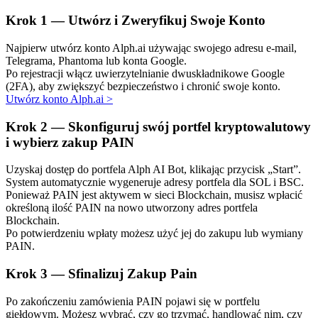
Krok
1 —
Utwórz i Zweryfikuj Swoje Konto
Najpierw utwórz konto Alph.ai używając swojego adresu e-mail,
Telegrama, Phantoma lub konta Google.
Po rejestracji włącz uwierzytelnianie dwuskładnikowe Google
(2FA), aby zwiększyć bezpieczeństwo i chronić swoje konto.
Utwórz konto Alph.ai
>
Automatyczna inwestycja
Krok
2 —
Skonfiguruj swój portfel kryptowalutowy
Zdobądź długoterminowy zysk i elastyczne zainteresowania
i wybierz zakup PAIN
Uzyskaj dostęp do portfela Alph AI Bot, klikając przycisk „Start”.
System automatycznie wygeneruje adresy portfela dla SOL i BSC.
Ponieważ PAIN jest aktywem w sieci Blockchain, musisz wpłacić
określoną ilość PAIN na nowo utworzony adres portfela
Blockchain.
Po potwierdzeniu wpłaty możesz użyć jej do zakupu lub wymiany
PAIN.
Naucz się stakingu
Krok
3 —
Sfinalizuj Zakup Pain
Dowiedz się, jak uzyskać dochód pasywny
Po zakończeniu zamówienia PAIN pojawi się w portfelu
giełdowym. Możesz wybrać, czy go trzymać, handlować nim, czy