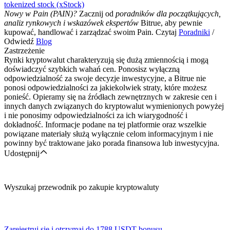
tokenized stock (xStock)
Nowy w Pain (PAIN)?
Zacznij od
poradników dla początkujących,
analiz rynkowych i wskazówek ekspertów
Bitrue, aby pewnie
kupować, handlować i zarządzać swoim Pain. Czytaj
Poradniki
/
Odwiedź
Blog
Zastrzeżenie
Rynki kryptowalut charakteryzują się dużą zmiennością i mogą
doświadczyć szybkich wahań cen. Ponosisz wyłączną
Pobierz
odpowiedzialność za swoje decyzje inwestycyjne, a Bitrue nie
ponosi odpowiedzialności za jakiekolwiek straty, które możesz
aplikację Bitrue
ponieść. Opieramy się na źródłach zewnętrznych w zakresie cen i
innych danych związanych do kryptowalut wymienionych powyżej
i nie ponosimy odpowiedzialności za ich wiarygodność i
dokładność. Informacje podane na tej platformie oraz wszelkie
powiązane materiały służą wyłącznie celom informacyjnym i nie
powinny być traktowane jako porada finansowa lub inwestycyjna.
Udostępnij
Polski
Wyszukaj przewodnik po zakupie kryptowaluty
Zarejestruj się i otrzymaj do
1788 USDT
bonusu