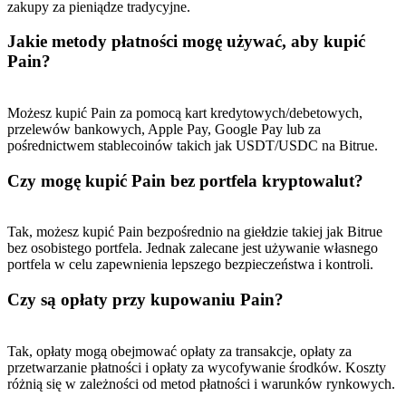
zakupy za pieniądze tradycyjne.
BTC Welcome Rewards
Jakie metody płatności mogę używać, aby kupić
Deposit & Trade BTC to Share 25000 USDT prize pool!
Pain?
Możesz kupić Pain za pomocą kart kredytowych/debetowych,
przelewów bankowych, Apple Pay, Google Pay lub za
Deposit CASHCAT & Win
pośrednictwem stablecoinów takich jak USDT/USDC na Bitrue.
Share 500000 CASHCAT prize pool
Czy mogę kupić Pain bez portfela kryptowalut?
Tak, możesz kupić Pain bezpośrednio na giełdzie takiej jak Bitrue
Exclusive for BitMart Users
bez osobistego portfela. Jednak zalecane jest używanie własnego
portfela w celu zapewnienia lepszego bezpieczeństwa i kontroli.
Register & Trade to Win 500,000 USDT
Czy są opłaty przy kupowaniu Pain?
Tak, opłaty mogą obejmować opłaty za transakcje, opłaty za
Precious Metals Trading Carnival
przetwarzanie płatności i opłaty za wycofywanie środków. Koszty
Trade Gold & Silver · 33,333 USDT Bonus
różnią się w zależności od metod płatności i warunków rynkowych.