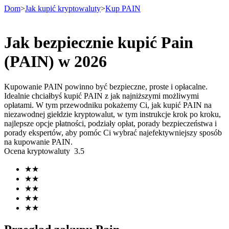
Dom
>
Jak kupić kryptowaluty
>
Kup PAIN
Jak bezpiecznie kupić Pain
Kontrakty terminowe
(PAIN) w 2026
Kupowanie PAIN powinno być bezpieczne, proste i opłacalne.
Idealnie chciałbyś kupić PAIN z jak najniższymi możliwymi
opłatami. W tym przewodniku pokażemy Ci, jak kupić PAIN na
niezawodnej giełdzie kryptowalut, w tym instrukcje krok po kroku,
najlepsze opcje płatności, podziały opłat, porady bezpieczeństwa i
porady ekspertów, aby pomóc Ci wybrać najefektywniejszy sposób
na kupowanie PAIN.
Ocena kryptowaluty
3.5
Kontrakty terminowe na USDT
★
★
Kontrakty futures wykorzystujące USDT jako zabezpieczenie
★
★
★
★
★
★
★
★