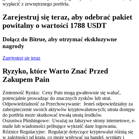
Bitrue
AI
wypłacić z zewnętrznego portfela.
Zarejestruj się teraz, aby odebrać pakiet
powitalny o wartości 1788 USDT
Dołącz do Bitrue, aby otrzymać ekskluzywne
nagrody
Bitruści Partnerzy
Zarejestruj się teraz
Ryzyko, które Warto Znać Przed
Zakupem Pain
Zmienność Rynku
:
Ceny Pain mogą gwałtownie się wahać,
potencjalnie prowadząc do znacznych zysków lub strat.
Odpowiedzialność za Przechowywanie
:
Jesteś odpowiedzialny za
zabezpieczenie swoich aktywów kryptowalutowych; utrata dostępu
do portfela może skutkować trwałą utratą środków.
Afiliaci Bitrue
Oszustwa Phishingowe
:
Uważaj na fałszywe strony internetowe, e-
maile lub wiadomości próbujące wykraść dane logowania.
Aż do 65% prowizji!
Różnice Regulacyjne
:
Regulacje dotyczące kryptowalut różnią się
w zależności od kraju, co może wpływać na handel, wypłaty i