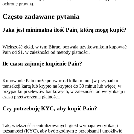
ochronę prawną.
Często zadawane pytania
Jaka jest minimalna ilość Pain, którą mogę kupić?
Większość giełd, w tym Bitrue, pozwala użytkownikom kupować
Polecaj
Pain od $1, w zależności od metody płatności.
Zaproś przyjaciela, aby otrzymać nagrody pieniężne
Ile czasu zajmuje kupienie Pain?
BTC Welcome Rewards
Kupowanie Pain może potrwać od kilku minut (w przypadku
transakcji kartą lub krypto na krypto) do 30 minut lub więcej w
przypadku przelewów bankowych, w zależności od weryfikacji i
czasu przetworzenia płatności.
Czy potrzebuję KYC, aby kupić Pain?
Tak, większość scentralizowanych giełd wymaga weryfikacji
tożsamości (KYC), aby być zgodnym z przepisami i umożliwić