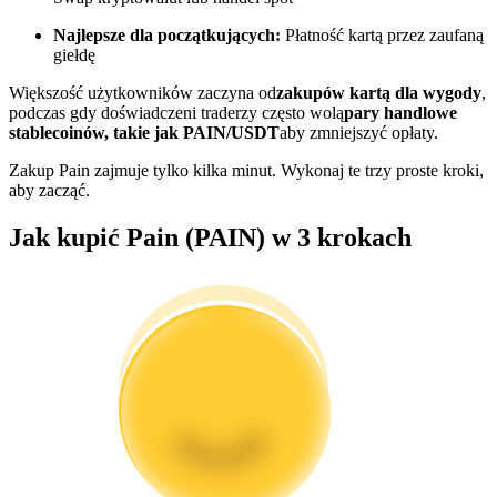
Najlepsze dla początkujących:
Płatność kartą przez zaufaną
Zostań traderem kopiującym
giełdę
Ciesz się podziałem zysków i prowizjami z kopiowania
Większość użytkowników zaczyna od
zakupów kartą dla wygody
,
transakcji
podczas gdy doświadczeni traderzy często wolą
pary handlowe
stablecoinów, takie jak PAIN/USDT
aby zmniejszyć opłaty.
Zakup Pain zajmuje tylko kilka minut. Wykonaj te trzy proste kroki,
aby zacząć.
Jak kupić Pain (PAIN) w 3 krokach
Informacja
Analiza Big Data, w tym informacje handlowe itp.