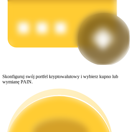
Zarabiać
Skonfiguruj swój portfel kryptowalutowy i wybierz kupno lub
wymianę PAIN.
Mocna Świnka
Codziennie zdobywaj konkurencyjne nagrody