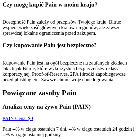
Czy mogę kupić Pain w moim kraju?
USDT New User Exclusive 10% APR
Dostępność Pain zależy od przepisów Twojego kraju. Bitrue
wspiera większość głównych krajów i regionów, ale zawsze
USDT Flexible Staking | Daily Rewards
sprawdzaj lokalne ograniczenia przed zakupem.
Czy kupowanie Pain jest bezpieczne?
BTC New User Exclusive: 6.5% APR
Kupowanie Pain jest na ogół bezpieczne na zaufanych giełdach
BTC Flexible Staking | Daily Rewards
takich jak Bitrue, które wykorzystują bezpieczeństwo klasy
korporacyjnej, Proof-of-Reserves, 2FA i środki zapobiegawcze
przed phishingiem. Zawsze chrań swoje dane logowania.
Powiązane zasoby Pain
Analiza ceny na żywo Pain (PAIN)
PAIN
Cena
: $
0
Pain --% w ciągu ostatnich 7 dni, --% w ciągu ostatnich 24 godzin i
Więcej wydarzeń
--% w ciągu ostatniej godziny.