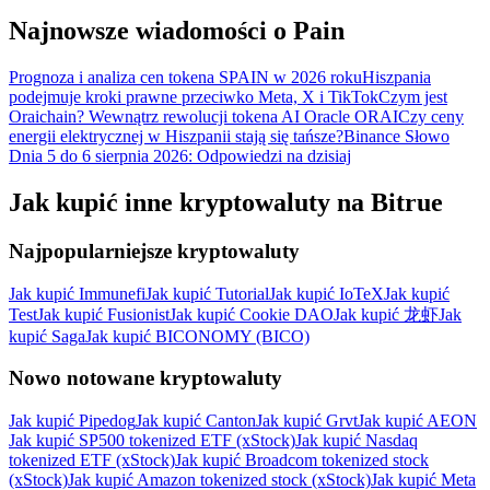
Wygraj nagrody i ekskluzywne bonusy
Najnowsze wiadomości o Pain
Zaloguj sie
Zapisać się
Prognoza i analiza cen tokena SPAIN w 2026 roku
Hiszpania
podejmuje kroki prawne przeciwko Meta, X i TikTok
Czym jest
Oraichain? Wewnątrz rewolucji tokena AI Oracle ORAI
Czy ceny
energii elektrycznej w Hiszpanii stają się tańsze?
Binance Słowo
Dnia 5 do 6 sierpnia 2026: Odpowiedzi na dzisiaj
Jak kupić inne kryptowaluty na Bitrue
Najpopularniejsze kryptowaluty
Zaloguj sie
Zapisać się
Jak kupić Immunefi
Jak kupić Tutorial
Jak kupić IoTeX
Jak kupić
Test
Jak kupić Fusionist
Jak kupić Cookie DAO
Jak kupić 龙虾
Jak
kupić Saga
Jak kupić BICONOMY (BICO)
Nowo notowane kryptowaluty
Jak kupić Pipedog
Jak kupić Canton
Jak kupić Grvt
Jak kupić AEON
Centrum
Jak kupić SP500 tokenized ETF (xStock)
Jak kupić Nasdaq
tokenized ETF (xStock)
Jak kupić Broadcom tokenized stock
nagród
(xStock)
Jak kupić Amazon tokenized stock (xStock)
Jak kupić Meta