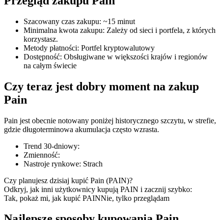
Przegląd zakupu Pain
Szacowany czas zakupu
:
~15 minut
Minimalna kwota zakupu
:
Zależy od sieci i portfela, z których
korzystasz.
Kontrakty terminowe COIN-M
Metody płatności
:
Portfel kryptowalutowy
Dostępność
:
Obsługiwane w większości krajów i regionów
Kontrakty terminowe na kryptowaluty
na całym świecie
Czy teraz jest dobry moment na zakup
TradFi
Pain
Instrumenty pochodne na akcje, forex, metale szlachetne i
Pain jest obecnie notowany poniżej historycznego szczytu, w strefie,
towary
gdzie długoterminowa akumulacja często wzrasta.
Trend 30-dniowy
:
Zmienność
:
Nastroje rynkowe
:
Strach
Czy planujesz dzisiaj kupić Pain (PAIN)?
Odkryj, jak inni użytkownicy kupują PAIN i zacznij szybko:
Tak, pokaż mi, jak kupić PAIN
Nie, tylko przeglądam
Najlepsze sposoby kupowania Pain