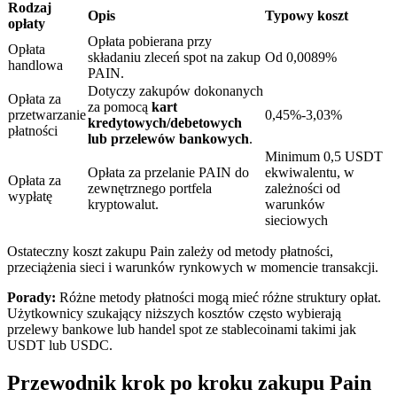
Rodzaj
Opis
Typowy koszt
opłaty
Opłata pobierana przy
Opłata
składaniu zleceń spot na zakup
Od 0,0089%
handlowa
PAIN.
Dotyczy zakupów dokonanych
Opłata za
Blokady BTR
za pomocą
kart
przetwarzanie
0,45%-3,03%
kredytowych/debetowych
płatności
Ekskluzywne inwestycje dla posiadaczy BTR
lub przelewów bankowych
.
Minimum 0,5 USDT
Opłata za przelanie PAIN do
ekwiwalentu, w
Opłata za
zewnętrznego portfela
zależności od
wypłatę
kryptowalut.
warunków
sieciowych
Ostateczny koszt zakupu Pain zależy od metody płatności,
przeciążenia sieci i warunków rynkowych w momencie transakcji.
Porady:
Różne metody płatności mogą mieć różne struktury opłat.
Użytkownicy szukający niższych kosztów często wybierają
Pożyczki
przelewy bankowe lub handel spot ze stablecoinami takimi jak
Usługa pożyczek wspieranych kryptowalutami
USDT lub USDC.
Przewodnik krok po kroku zakupu Pain