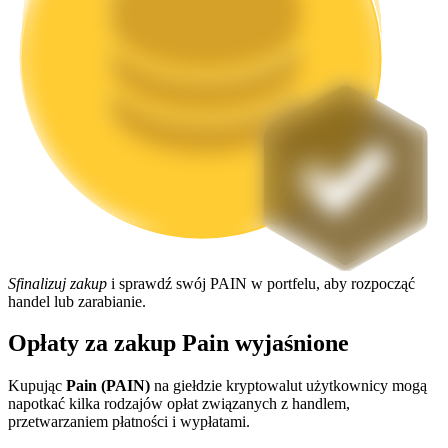
Stawianie
Wysokie zyski i natychmiastowy dostęp
Sfinalizuj zakup
i sprawdź swój PAIN w portfelu, aby rozpocząć
handel lub zarabianie.
Launchpool
Opłaty za zakup Pain wyjaśnione
Elastyczne stawianie zakładów, aby zarabiać na popularnych
tokenach
Kupując
Pain (PAIN)
na giełdzie kryptowalut użytkownicy mogą
napotkać kilka rodzajów opłat związanych z handlem,
przetwarzaniem płatności i wypłatami.