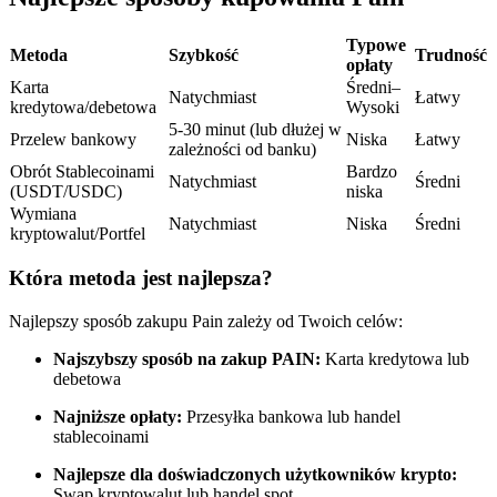
Kontrakty terminowe na USDC
Kontrakty futures wykorzystujące USDC jako zabezpieczenie
Typowe
Metoda
Szybkość
Trudność
opłaty
Karta
Średni–
Natychmiast
Łatwy
kredytowa/debetowa
Wysoki
5-30 minut (lub dłużej w
Przelew bankowy
Niska
Łatwy
zależności od banku)
Obrót Stablecoinami
Bardzo
Natychmiast
Średni
(USDT/USDC)
niska
Wymiana
Natychmiast
Niska
Średni
kryptowalut/Portfel
Kopiowanie Transakcji
Która metoda jest najlepsza?
Dołącz do najlepszych traderów
Najlepszy sposób zakupu Pain zależy od Twoich celów:
Najszybszy sposób na zakup PAIN:
Karta kredytowa lub
debetowa
Najniższe opłaty:
Przesyłka bankowa lub handel
stablecoinami
Najlepsze dla doświadczonych użytkowników krypto:
Swap kryptowalut lub handel spot