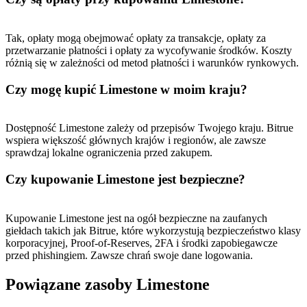
Tak, opłaty mogą obejmować opłaty za transakcje, opłaty za
USDT New User Exclusive 10% APR
przetwarzanie płatności i opłaty za wycofywanie środków. Koszty
różnią się w zależności od metod płatności i warunków rynkowych.
USDT Flexible Staking | Daily Rewards
Czy mogę kupić Limestone w moim kraju?
BTC New User Exclusive: 6.5% APR
Dostępność Limestone zależy od przepisów Twojego kraju. Bitrue
wspiera większość głównych krajów i regionów, ale zawsze
BTC Flexible Staking | Daily Rewards
sprawdzaj lokalne ograniczenia przed zakupem.
Czy kupowanie Limestone jest bezpieczne?
Kupowanie Limestone jest na ogół bezpieczne na zaufanych
giełdach takich jak Bitrue, które wykorzystują bezpieczeństwo klasy
korporacyjnej, Proof-of-Reserves, 2FA i środki zapobiegawcze
przed phishingiem. Zawsze chrań swoje dane logowania.
Powiązane zasoby Limestone
Więcej wydarzeń