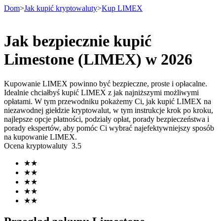
Dom
>
Jak kupić kryptowaluty
>
Kup LIMEX
Jak bezpiecznie kupić
Kontrakty terminowe
Limestone (LIMEX) w 2026
Kupowanie LIMEX powinno być bezpieczne, proste i opłacalne.
Idealnie chciałbyś kupić LIMEX z jak najniższymi możliwymi
opłatami. W tym przewodniku pokażemy Ci, jak kupić LIMEX na
niezawodnej giełdzie kryptowalut, w tym instrukcje krok po kroku,
najlepsze opcje płatności, podziały opłat, porady bezpieczeństwa i
porady ekspertów, aby pomóc Ci wybrać najefektywniejszy sposób
na kupowanie LIMEX.
Ocena kryptowaluty
3.5
Kontrakty terminowe na USDT
★
★
Kontrakty futures wykorzystujące USDT jako zabezpieczenie
★
★
★
★
★
★
★
★