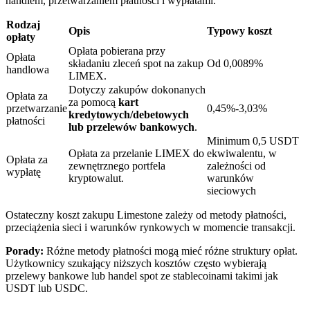
handlem, przetwarzaniem płatności i wypłatami.
Rodzaj
Opis
Typowy koszt
opłaty
Opłata pobierana przy
Opłata
składaniu zleceń spot na zakup
Od 0,0089%
handlowa
LIMEX.
Blokady BTR
Dotyczy zakupów dokonanych
Opłata za
za pomocą
kart
Ekskluzywne inwestycje dla posiadaczy BTR
przetwarzanie
0,45%-3,03%
kredytowych/debetowych
płatności
lub przelewów bankowych
.
Minimum 0,5 USDT
Opłata za przelanie LIMEX do
ekwiwalentu, w
Opłata za
zewnętrznego portfela
zależności od
wypłatę
kryptowalut.
warunków
sieciowych
Ostateczny koszt zakupu Limestone zależy od metody płatności,
przeciążenia sieci i warunków rynkowych w momencie transakcji.
Pożyczki
Porady:
Różne metody płatności mogą mieć różne struktury opłat.
Użytkownicy szukający niższych kosztów często wybierają
Usługa pożyczek wspieranych kryptowalutami
przelewy bankowe lub handel spot ze stablecoinami takimi jak
USDT lub USDC.