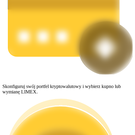
Zarabiać
Mocna Świnka
Skonfiguruj swój portfel kryptowalutowy i wybierz kupno lub
wymianę LIMEX.
Codziennie zdobywaj konkurencyjne nagrody