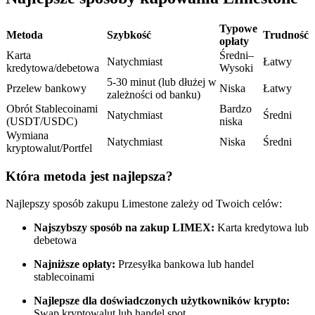
Kontrakty terminowe na USDC
Kontrakty futures wykorzystujące USDC jako zabezpieczenie
Typowe
Metoda
Szybkość
Trudność
opłaty
Karta
Średni–
Natychmiast
Łatwy
kredytowa/debetowa
Wysoki
5-30 minut (lub dłużej w
Przelew bankowy
Niska
Łatwy
zależności od banku)
Obrót Stablecoinami
Bardzo
Natychmiast
Średni
(USDT/USDC)
niska
Wymiana
Natychmiast
Niska
Średni
kryptowalut/Portfel
Kopiowanie Transakcji
Która metoda jest najlepsza?
Dołącz do najlepszych traderów
Najlepszy sposób zakupu Limestone zależy od Twoich celów:
Najszybszy sposób na zakup LIMEX:
Karta kredytowa lub
debetowa
Najniższe opłaty:
Przesyłka bankowa lub handel
stablecoinami
Najlepsze dla doświadczonych użytkowników krypto:
Swap kryptowalut lub handel spot