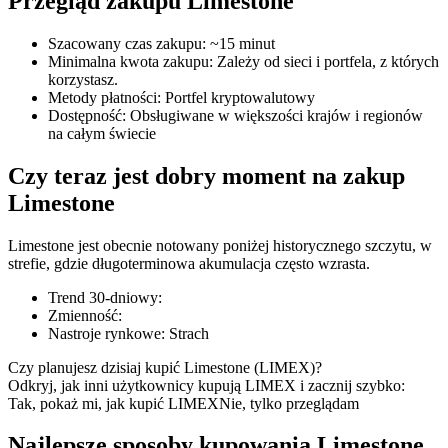
Przegląd zakupu Limestone
Szacowany czas zakupu
:
~15 minut
Minimalna kwota zakupu
:
Zależy od sieci i portfela, z których
korzystasz.
Kontrakty terminowe COIN-M
Metody płatności
:
Portfel kryptowalutowy
Dostępność
:
Obsługiwane w większości krajów i regionów
Kontrakty terminowe na kryptowaluty
na całym świecie
Czy teraz jest dobry moment na zakup
TradFi
Limestone
Instrumenty pochodne na akcje, forex, metale szlachetne i
Limestone jest obecnie notowany poniżej historycznego szczytu, w
towary
strefie, gdzie długoterminowa akumulacja często wzrasta.
Trend 30-dniowy
:
Zmienność
:
Nastroje rynkowe
:
Strach
Czy planujesz dzisiaj kupić Limestone (LIMEX)?
Odkryj, jak inni użytkownicy kupują LIMEX i zacznij szybko:
Tak, pokaż mi, jak kupić LIMEX
Nie, tylko przeglądam
Najlepsze sposoby kupowania Limestone