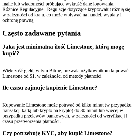
maile lub wiadomości próbujące wykraść dane logowania.
Różnice Regulacyjne
:
Regulacje dotyczące kryptowalut różnią się
w zależności od kraju, co może wpływać na handel, wypłaty i
ochronę prawną.
Często zadawane pytania
Jaka jest minimalna ilość Limestone, którą mogę
Polecaj
kupić?
Zaproś przyjaciela, aby otrzymać nagrody pieniężne
Większość giełd, w tym Bitrue, pozwala użytkownikom kupować
BTC Welcome Rewards
Limestone od $1, w zależności od metody płatności.
Ile czasu zajmuje kupienie Limestone?
Kupowanie Limestone może potrwać od kilku minut (w przypadku
transakcji kartą lub krypto na krypto) do 30 minut lub więcej w
przypadku przelewów bankowych, w zależności od weryfikacji i
czasu przetworzenia płatności.
Czy potrzebuję KYC, aby kupić Limestone?