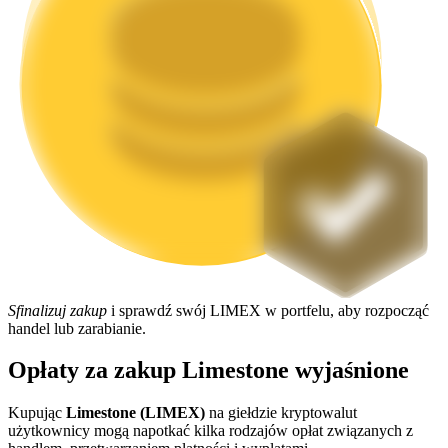
Stawianie
Wysokie zyski i natychmiastowy dostęp
Launchpool
Sfinalizuj zakup
i sprawdź swój LIMEX w portfelu, aby rozpocząć
handel lub zarabianie.
Elastyczne stawianie zakładów, aby zarabiać na popularnych
tokenach
Opłaty za zakup Limestone wyjaśnione
Kupując
Limestone (LIMEX)
na giełdzie kryptowalut
użytkownicy mogą napotkać kilka rodzajów opłat związanych z