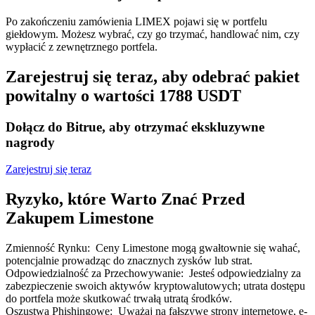
Bitrue
AI
Po zakończeniu zamówienia LIMEX pojawi się w portfelu
giełdowym. Możesz wybrać, czy go trzymać, handlować nim, czy
wypłacić z zewnętrznego portfela.
Zarejestruj się teraz, aby odebrać pakiet
powitalny o wartości 1788 USDT
Bitruści Partnerzy
Dołącz do Bitrue, aby otrzymać ekskluzywne
nagrody
Zarejestruj się teraz
Ryzyko, które Warto Znać Przed
Zakupem Limestone
Zmienność Rynku
:
Ceny Limestone mogą gwałtownie się wahać,
potencjalnie prowadząc do znacznych zysków lub strat.
Afiliaci Bitrue
Odpowiedzialność za Przechowywanie
:
Jesteś odpowiedzialny za
zabezpieczenie swoich aktywów kryptowalutowych; utrata dostępu
Aż do 65% prowizji!
do portfela może skutkować trwałą utratą środków.
Oszustwa Phishingowe
:
Uważaj na fałszywe strony internetowe, e-