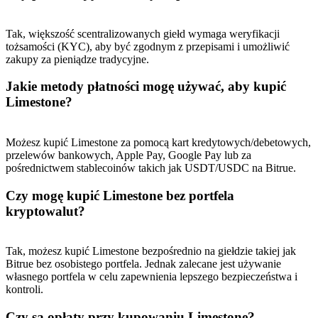
BTC Welcome Rewards
Tak, większość scentralizowanych giełd wymaga weryfikacji
Deposit & Trade BTC to Share 25000 USDT prize pool!
tożsamości (KYC), aby być zgodnym z przepisami i umożliwić
zakupy za pieniądze tradycyjne.
Jakie metody płatności mogę używać, aby kupić
Limestone?
Deposit CASHCAT & Win
Share 500000 CASHCAT prize pool
Możesz kupić Limestone za pomocą kart kredytowych/debetowych,
przelewów bankowych, Apple Pay, Google Pay lub za
pośrednictwem stablecoinów takich jak USDT/USDC na Bitrue.
Exclusive for BitMart Users
Czy mogę kupić Limestone bez portfela
kryptowalut?
Register & Trade to Win 500,000 USDT
Tak, możesz kupić Limestone bezpośrednio na giełdzie takiej jak
Bitrue bez osobistego portfela. Jednak zalecane jest używanie
Precious Metals Trading Carnival
własnego portfela w celu zapewnienia lepszego bezpieczeństwa i
kontroli.
Trade Gold & Silver · 33,333 USDT Bonus
Czy są opłaty przy kupowaniu Limestone?