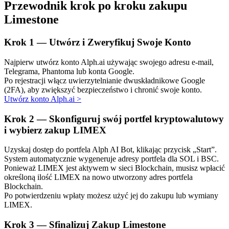
Przewodnik krok po kroku zakupu
Limestone
Krok
1 —
Utwórz i Zweryfikuj Swoje Konto
Najpierw utwórz konto Alph.ai używając swojego adresu e-mail,
Telegrama, Phantoma lub konta Google.
Automatyczna inwestycja
Po rejestracji włącz uwierzytelnianie dwuskładnikowe Google
(2FA), aby zwiększyć bezpieczeństwo i chronić swoje konto.
Zdobądź długoterminowy zysk i elastyczne zainteresowania
Utwórz konto Alph.ai
>
Krok
2 —
Skonfiguruj swój portfel kryptowalutowy
i wybierz zakup LIMEX
Uzyskaj dostęp do portfela Alph AI Bot, klikając przycisk „Start”.
System automatycznie wygeneruje adresy portfela dla SOL i BSC.
Ponieważ LIMEX jest aktywem w sieci Blockchain, musisz wpłacić
określoną ilość LIMEX na nowo utworzony adres portfela
Blockchain.
Po potwierdzeniu wpłaty możesz użyć jej do zakupu lub wymiany
Naucz się stakingu
LIMEX.
Dowiedz się, jak uzyskać dochód pasywny
Krok
3 —
Sfinalizuj Zakup Limestone