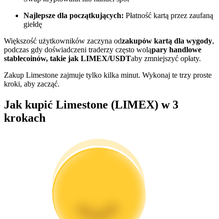
Najlepsze dla początkujących:
Płatność kartą przez zaufaną
Zostań traderem kopiującym
giełdę
Ciesz się podziałem zysków i prowizjami z kopiowania
Większość użytkowników zaczyna od
zakupów kartą dla wygody
,
transakcji
podczas gdy doświadczeni traderzy często wolą
pary handlowe
stablecoinów, takie jak LIMEX/USDT
aby zmniejszyć opłaty.
Zakup Limestone zajmuje tylko kilka minut. Wykonaj te trzy proste
kroki, aby zacząć.
Jak kupić Limestone (LIMEX) w 3
krokach
Informacja
Analiza Big Data, w tym informacje handlowe itp.