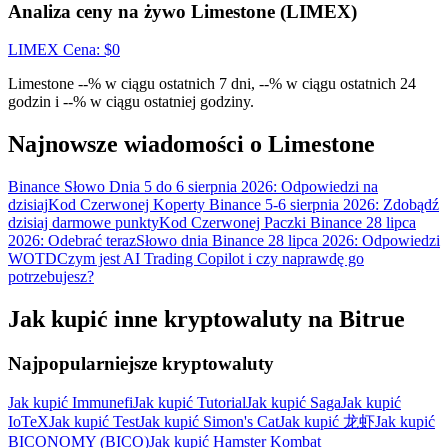
Wygraj nagrody i ekskluzywne bonusy
Analiza ceny na żywo Limestone (LIMEX)
Zaloguj sie
Zapisać się
LIMEX
Cena
: $
0
Limestone --% w ciągu ostatnich 7 dni, --% w ciągu ostatnich 24
godzin i --% w ciągu ostatniej godziny.
Najnowsze wiadomości o Limestone
Binance Słowo Dnia 5 do 6 sierpnia 2026: Odpowiedzi na
dzisiaj
Kod Czerwonej Koperty Binance 5-6 sierpnia 2026: Zdobądź
dzisiaj darmowe punkty
Kod Czerwonej Paczki Binance 28 lipca
Zaloguj sie
Zapisać się
2026: Odebrać teraz
Słowo dnia Binance 28 lipca 2026: Odpowiedzi
WOTD
Czym jest AI Trading Copilot i czy naprawdę go
potrzebujesz?
Jak kupić inne kryptowaluty na Bitrue
Najpopularniejsze kryptowaluty
Centrum
Jak kupić Immunefi
Jak kupić Tutorial
Jak kupić Saga
Jak kupić
IoTeX
Jak kupić Test
Jak kupić Simon's Cat
Jak kupić 龙虾
Jak kupić
nagród
BICONOMY (BICO)
Jak kupić Hamster Kombat