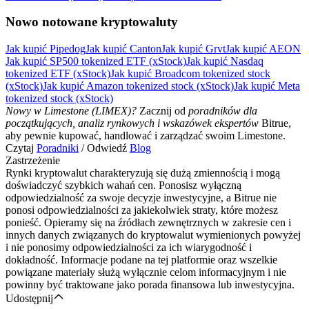
Nowo notowane kryptowaluty
Jak kupić Pipedog
Jak kupić Canton
Jak kupić Grvt
Jak kupić AEON
Jak kupić SP500 tokenized ETF (xStock)
Jak kupić Nasdaq
tokenized ETF (xStock)
Jak kupić Broadcom tokenized stock
(xStock)
Jak kupić Amazon tokenized stock (xStock)
Jak kupić Meta
tokenized stock (xStock)
Pobierz
Nowy w Limestone (LIMEX)?
Zacznij od
poradników dla
aplikację Bitrue
początkujących, analiz rynkowych i wskazówek ekspertów
Bitrue,
aby pewnie kupować, handlować i zarządzać swoim Limestone.
Czytaj
Poradniki
/ Odwiedź
Blog
Zastrzeżenie
Rynki kryptowalut charakteryzują się dużą zmiennością i mogą
doświadczyć szybkich wahań cen. Ponosisz wyłączną
odpowiedzialność za swoje decyzje inwestycyjne, a Bitrue nie
ponosi odpowiedzialności za jakiekolwiek straty, które możesz
ponieść. Opieramy się na źródłach zewnętrznych w zakresie cen i
Polski
innych danych związanych do kryptowalut wymienionych powyżej
i nie ponosimy odpowiedzialności za ich wiarygodność i
dokładność. Informacje podane na tej platformie oraz wszelkie
powiązane materiały służą wyłącznie celom informacyjnym i nie
powinny być traktowane jako porada finansowa lub inwestycyjna.
Udostępnij