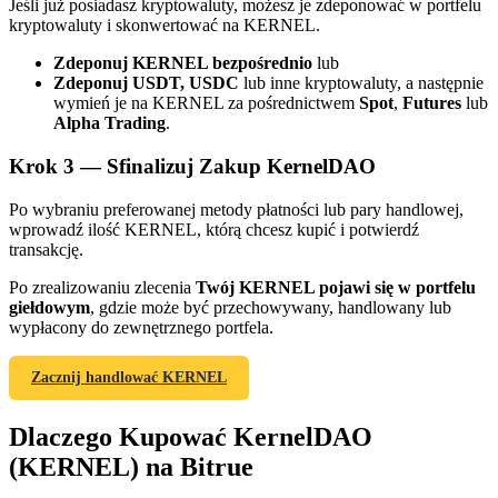
Jeśli już posiadasz kryptowaluty, możesz je zdeponować w portfelu
kryptowaluty i skonwertować na KERNEL.
Zdeponuj KERNEL bezpośrednio
lub
Zdeponuj USDT, USDC
lub inne kryptowaluty, a następnie
wymień je na KERNEL za pośrednictwem
Spot
,
Futures
lub
Alpha Trading
.
Krok
3 —
Sfinalizuj Zakup KernelDAO
Polecaj
Po wybraniu preferowanej metody płatności lub pary handlowej,
Zaproś przyjaciela, aby otrzymać nagrody pieniężne
wprowadź ilość KERNEL, którą chcesz kupić i potwierdź
transakcję.
BTC Welcome Rewards
Po zrealizowaniu zlecenia
Twój KERNEL pojawi się w portfelu
giełdowym
, gdzie może być przechowywany, handlowany lub
wypłacony do zewnętrznego portfela.
Zacznij handlować KERNEL
Dlaczego Kupować KernelDAO
(KERNEL) na Bitrue