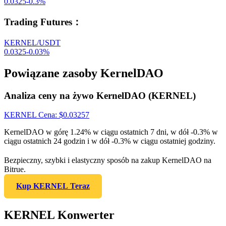
0.0325
-0.3
%
Trading Futures
：
KERNEL/USDT
0.0325
-0.03
%
Powiązane zasoby KernelDAO
Analiza ceny na żywo KernelDAO (KERNEL)
KERNEL
Cena
: $
0.03257
KernelDAO w górę 1.24% w ciągu ostatnich 7 dni, w dół -0.3% w
ciągu ostatnich 24 godzin i w dół -0.3% w ciągu ostatniej godziny.
Bezpieczny, szybki i elastyczny sposób na zakup KernelDAO na
Bitrue.
Kup KERNEL Teraz
KERNEL Konwerter