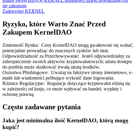
Buduj swoją pozycję KERNEL stopniowo dzięki powtarzającym
się zakupom
Zainwestuj KERNEL
Ryzyko, które Warto Znać Przed
Zakupem KernelDAO
Zmienność Rynku
:
Ceny KernelDAO mogą gwałtownie się wahać,
potencjalnie prowadząc do znacznych zysków lub strat.
Odpowiedzialność za Przechowywanie
:
Jesteś odpowiedzialny za
zabezpieczenie swoich aktywów kryptowalutowych; utrata dostępu
do portfela może skutkować trwałą utratą środków.
Oszustwa Phishingowe
:
Uważaj na fałszywe strony internetowe, e-
maile lub wiadomości próbujące wykraść dane logowania.
Różnice Regulacyjne
:
Regulacje dotyczące kryptowalut różnią się
w zależności od kraju, co może wpływać na handel, wypłaty i
ochronę prawną.
Często zadawane pytania
Jaka jest minimalna ilość KernelDAO, którą mogę
kupić?