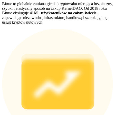
Bitrue to globalnie zaufana giełda kryptowalut oferująca bezpieczny,
BTC Welcome Rewards
szybki i elastyczny sposób na zakup KernelDAO. Od 2018 roku
Bitrue obsługuje
41M+ użytkowników na całym świecie
,
Deposit & Trade BTC to Share 25000 USDT prize pool!
zapewniając niezawodną infrastrukturę handlową i szeroką gamę
usług kryptowalutowych.
Deposit CASHCAT & Win
Share 500000 CASHCAT prize pool
Exclusive for BitMart Users
Register & Trade to Win 500,000 USDT
Precious Metals Trading Carnival
Trade Gold & Silver · 33,333 USDT Bonus