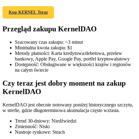
Kup KERNEL Teraz
Przegląd zakupu KernelDAO
Kontrakty terminowe COIN-M
Kontrakty terminowe na kryptowaluty
Szacowany czas zakupu
:
~3 minut
Minimalna kwota zakupu
:
$1
Metody płatności
:
Karta kredytowa/debetowa, przelew
bankowy, Apple Pay, Google Pay, portfel kryptowalutowy
TradFi
Dostępność
:
Obsługiwane w większości krajów i regionów
na całym świecie
Instrumenty pochodne na akcje, forex, metale szlachetne i
towary
Czy teraz jest dobry moment na zakup
KernelDAO
KernelDAO jest obecnie notowany poniżej historycznego szczytu,
w strefie, gdzie długoterminowa akumulacja często wzrasta.
Trend 30-dniowy
:
Niedźwiedzi
Zmienność
:
Niski
Nastroje rynkowe
:
Strach