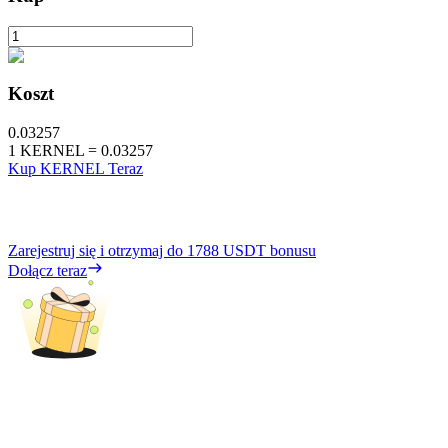
Koszt
0.03257
1
KERNEL
=
0.03257
Kup KERNEL Teraz
Zarejestruj się i otrzymaj do
1788 USDT
bonusu
Dołącz teraz