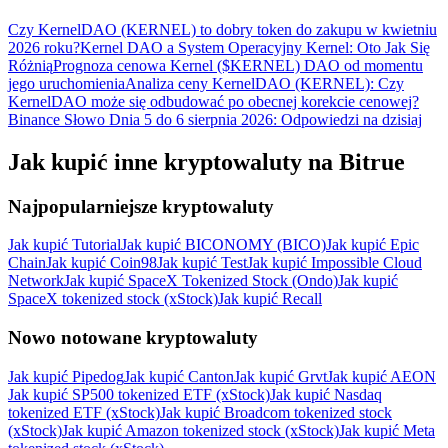
Czy KernelDAO (KERNEL) to dobry token do zakupu w kwietniu
2026 roku?
Kernel DAO a System Operacyjny Kernel: Oto Jak Się
Różnią
Prognoza cenowa Kernel ($KERNEL) DAO od momentu
jego uruchomienia
Analiza ceny KernelDAO (KERNEL): Czy
KernelDAO może się odbudować po obecnej korekcie cenowej?
Binance Słowo Dnia 5 do 6 sierpnia 2026: Odpowiedzi na dzisiaj
Jak kupić inne kryptowaluty na Bitrue
Najpopularniejsze kryptowaluty
Jak kupić Tutorial
Jak kupić BICONOMY (BICO)
Jak kupić Epic
Chain
Jak kupić Coin98
Jak kupić Test
Jak kupić Impossible Cloud
Network
Jak kupić SpaceX Tokenized Stock (Ondo)
Jak kupić
SpaceX tokenized stock (xStock)
Jak kupić Recall
Nowo notowane kryptowaluty
Jak kupić Pipedog
Jak kupić Canton
Jak kupić Grvt
Jak kupić AEON
Jak kupić SP500 tokenized ETF (xStock)
Jak kupić Nasdaq
tokenized ETF (xStock)
Jak kupić Broadcom tokenized stock
(xStock)
Jak kupić Amazon tokenized stock (xStock)
Jak kupić Meta