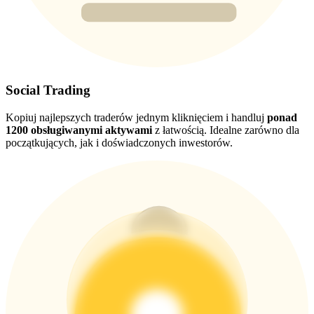
USDT New User Exclusive 10% APR
USDT Flexible Staking | Daily Rewards
Social Trading
Kopiuj najlepszych traderów jednym kliknięciem i handluj
ponad
BTC New User Exclusive: 6.5% APR
1200 obsługiwanymi aktywami
z łatwością. Idealne zarówno dla
początkujących, jak i doświadczonych inwestorów.
BTC Flexible Staking | Daily Rewards
Więcej wydarzeń