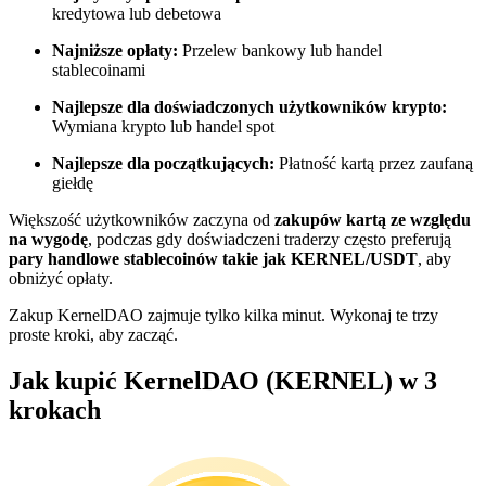
kredytowa lub debetowa
Zostań traderem kopiującym
Najniższe opłaty:
Przelew bankowy lub handel
stablecoinami
Ciesz się podziałem zysków i prowizjami z kopiowania
transakcji
Najlepsze dla doświadczonych użytkowników krypto:
Wymiana krypto lub handel spot
Najlepsze dla początkujących:
Płatność kartą przez zaufaną
giełdę
Większość użytkowników zaczyna od
zakupów kartą ze względu
na wygodę
, podczas gdy doświadczeni traderzy często preferują
pary handlowe stablecoinów takie jak KERNEL/USDT
, aby
obniżyć opłaty.
Informacja
Zakup KernelDAO zajmuje tylko kilka minut. Wykonaj te trzy
proste kroki, aby zacząć.
Analiza Big Data, w tym informacje handlowe itp.
Jak kupić KernelDAO (KERNEL) w 3
krokach