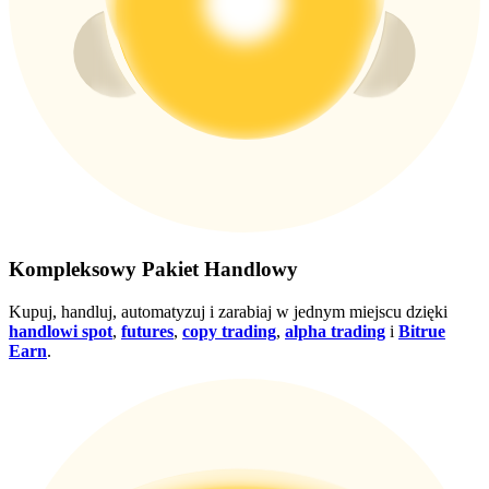
Wygraj nagrody i ekskluzywne bonusy
Zaloguj sie
Zapisać się
Zaloguj sie
Zapisać się
Kompleksowy Pakiet Handlowy
Kupuj, handluj, automatyzuj i zarabiaj w jednym miejscu dzięki
handlowi spot
,
futures
,
copy trading
,
alpha trading
i
Bitrue
Earn
.
Centrum
nagród