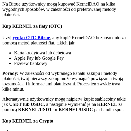
Bitrue
AI
Na Bitrue użytkownicy mogą kupować KernelDAO na kilka
wygodnych sposobów, w zależności od preferowanej metody
płatności.
Kup KERNEL za fiaty (OTC)
Użyj
rynku OTC Bitrue
, aby kupić KernelDAO bezpośrednio za
pomocą metod płatności fiat, takich jak:
Bitruści Partnerzy
Karta kredytowa lub debetowa
Apple Pay lub Google Pay
Przelew bankowy
Porady:
W zależności od wybranego kanału zakupu i metody
płatności, twój pierwszy zakup może wymagać powiązania twoją
tożsamością i informacjami płatniczymi. Proces ten zwykle trwa
kilka minut.
Alternatywnie użytkownicy mogą najpierw kupić stablecoiny takie
jak
USDT lub USDC
, a następnie wymienić je na
KERNEL
za
pomocą
KERNEL/USDT
or
KERNEL/USDC
par handlu spot.
Afiliaci Bitrue
Aż do 65% prowizji!
Kup KERNEL za Crypto