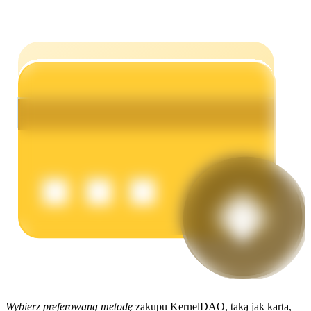
Zarabiać
Mocna Świnka
Codziennie zdobywaj konkurencyjne nagrody
Wybierz preferowaną metodę
zakupu KernelDAO, taką jak karta,