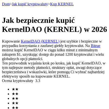
Dom
>
Jak kupić kryptowaluty
>
Kup KERNEL
Jak bezpiecznie kupić
Kontrakty terminowe
KernelDAO (KERNEL) w 2026
Kupowanie
KernelDAO (KERNEL)
jest szybkie i bezpieczne w
przypadku korzystania z zaufanej giełdy kryptowalut. Na
Bitrue
możesz kupić KernelDAO w ciągu kilku minut z minimalnym
zakupem $1, uzyskując dostęp do ponad 1200 kryptowalut i wielu
globalnych opcji płatności.
Ten przewodnik wyjaśnia krok po kroku, jak kupić KernelDAO, w
tym najlepsze metody płatności, struktury opłat, uwagi dotyczące
bezpieczeństwa i wskazówki, które pomogą Ci wybrać najbardziej
Kontrakty terminowe na USDT
efektywny sposób na kupowanie KERNEL.
Ocena kryptowaluty
3.3
Kontrakty futures wykorzystujące USDT jako zabezpieczenie
★
★
★
★
★
★
★
★
★
★