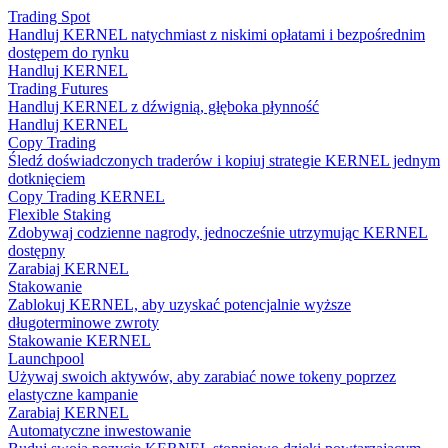
Trading Spot
Handluj KERNEL natychmiast z niskimi opłatami i bezpośrednim
dostępem do rynku
Handluj KERNEL
Trading Futures
Handluj KERNEL z dźwignią, głęboka płynność
Handluj KERNEL
Copy Trading
Śledź doświadczonych traderów i kopiuj strategie KERNEL jednym
dotknięciem
Copy Trading KERNEL
Flexible Staking
Zdobywaj codzienne nagrody, jednocześnie utrzymując KERNEL
dostępny
Zarabiaj KERNEL
Stakowanie
Zablokuj KERNEL, aby uzyskać potencjalnie wyższe
długoterminowe zwroty
Stakowanie KERNEL
Launchpool
Używaj swoich aktywów, aby zarabiać nowe tokeny poprzez
elastyczne kampanie
Zarabiaj KERNEL
Automatyczne inwestowanie