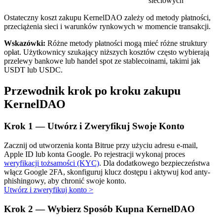
sieciowych
Ostateczny koszt zakupu KernelDAO zależy od metody płatności,
przeciążenia sieci i warunków rynkowych w momencie transakcji.
Wskazówki:
Różne metody płatności mogą mieć różne struktury
opłat. Użytkownicy szukający niższych kosztów często wybierają
przelewy bankowe lub handel spot ze stablecoinami, takimi jak
USDT lub USDC.
Automatyczna inwestycja
Zdobądź długoterminowy zysk i elastyczne zainteresowania
Przewodnik krok po kroku zakupu
KernelDAO
Krok
1 —
Utwórz i Zweryfikuj Swoje Konto
Zacznij od utworzenia konta Bitrue przy użyciu adresu e-mail,
Apple ID lub konta Google. Po rejestracji wykonaj proces
weryfikacji tożsamości (KYC)
. Dla dodatkowego bezpieczeństwa
włącz Google 2FA, skonfiguruj klucz dostępu i aktywuj kod anty-
phishingowy, aby chronić swoje konto.
Naucz się stakingu
Utwórz i zweryfikuj konto
>
Dowiedz się, jak uzyskać dochód pasywny
Krok
2 —
Wybierz Sposób Kupna KernelDAO