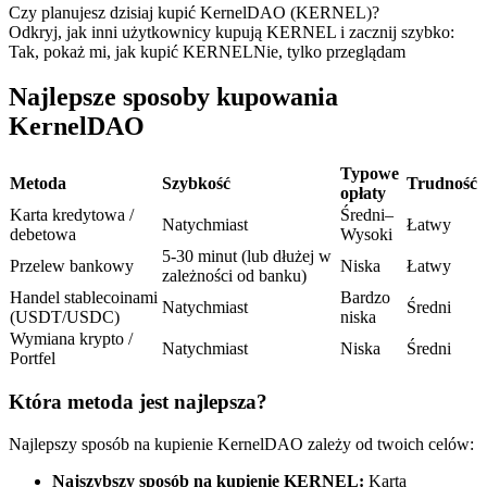
Kontrakty terminowe na USDC
Czy planujesz dzisiaj kupić KernelDAO (KERNEL)?
Odkryj, jak inni użytkownicy kupują KERNEL i zacznij szybko:
Kontrakty futures wykorzystujące USDC jako zabezpieczenie
Tak, pokaż mi, jak kupić KERNEL
Nie, tylko przeglądam
Najlepsze sposoby kupowania
KernelDAO
Typowe
Metoda
Szybkość
Trudność
opłaty
Karta kredytowa /
Średni–
Natychmiast
Łatwy
debetowa
Wysoki
5-30 minut (lub dłużej w
Kopiowanie Transakcji
Przelew bankowy
Niska
Łatwy
zależności od banku)
Handel stablecoinami
Bardzo
Dołącz do najlepszych traderów
Natychmiast
Średni
(USDT/USDC)
niska
Wymiana krypto /
Natychmiast
Niska
Średni
Portfel
Która metoda jest najlepsza?
Najlepszy sposób na kupienie KernelDAO zależy od twoich celów:
Najszybszy sposób na kupienie KERNEL:
Karta