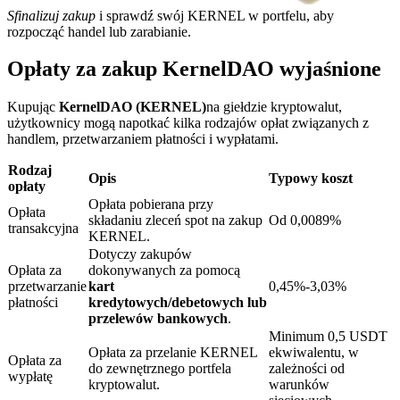
Sfinalizuj zakup
i sprawdź swój KERNEL w portfelu, aby
rozpocząć handel lub zarabianie.
Opłaty za zakup KernelDAO wyjaśnione
Blokady BTR
Kupując
KernelDAO (KERNEL)
na giełdzie kryptowalut,
użytkownicy mogą napotkać kilka rodzajów opłat związanych z
Ekskluzywne inwestycje dla posiadaczy BTR
handlem, przetwarzaniem płatności i wypłatami.
Rodzaj
Opis
Typowy koszt
opłaty
Opłata pobierana przy
Opłata
składaniu zleceń spot na zakup
Od 0,0089%
transakcyjna
KERNEL.
Dotyczy zakupów
Opłata za
dokonywanych za pomocą
przetwarzanie
kart
0,45%-3,03%
płatności
kredytowych/debetowych lub
Pożyczki
przelewów bankowych
.
Minimum 0,5 USDT
Usługa pożyczek wspieranych kryptowalutami
Opłata za przelanie KERNEL
ekwiwalentu, w
Opłata za
do zewnętrznego portfela
zależności od
wypłatę
kryptowalut.
warunków