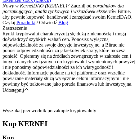
tokenized stock (xStock)
Nowy w KernelDAO (KERNEL)?
Zacznij od
poradników dla
początkujących, analiz rynkowych i wskazówek ekspertów
Bitrue,
aby pewnie kupować, handlować i zarządzać swoim KernelDAO.
Czytaj
Poradniki
/ Odwiedź
Blog
Zastrzeżenie
Rynki kryptowalut charakteryzują się dużą zmiennością i mogą
doświadczyć szybkich wahań cen. Ponosisz wyłączną
odpowiedzialność za swoje decyzje inwestycyjne, a Bitrue nie
ponosi odpowiedzialności za jakiekolwiek straty, które możesz
ponieść. Opieramy się na źródłach zewnętrznych w zakresie cen i
innych danych związanych do kryptowalut wymienionych powyżej
i nie ponosimy odpowiedzialności za ich wiarygodność i
dokładność. Informacje podane na tej platformie oraz wszelkie
powiązane materiały służą wyłącznie celom informacyjnym i nie
powinny być traktowane jako porada finansowa lub inwestycyjna.
Udostępnij
Wyszukaj przewodnik po zakupie kryptowaluty
Kup
KERNEL
Kup