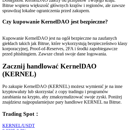
Dostępność KernelDAO zależy od przepisów Twojego kraju.
Bitrue wspiera większość głównych krajów i regionów, ale zawsze
sprawdzaj lokalne ograniczenia przed zakupem.
Czy kupowanie KernelDAO jest bezpieczne?
Kupowanie KernelDAO jest na ogół bezpieczne na zaufanych
giełdach takich jak Bitrue, które wykorzystują bezpieczeństwo klasy
korporacyjnej, Proof-of-Reserves, 2FA i środki zapobiegawcze
przed phishingiem. Zawsze chrań swoje dane logowania.
Zacznij handlować KernelDAO
(KERNEL)
Po zakupie KernelDAO (KERNEL) możesz wymienić je na inne
kryptowaluty lub skorzystać z copy tradingu i programów
zarabiania na krypto, aby zmaksymalizować swoje zyski. Poniżej
znajdziesz najpopularniejsze pary handlowe KERNEL na Bitrue.
Trading Spot
：
KERNEL/USDT