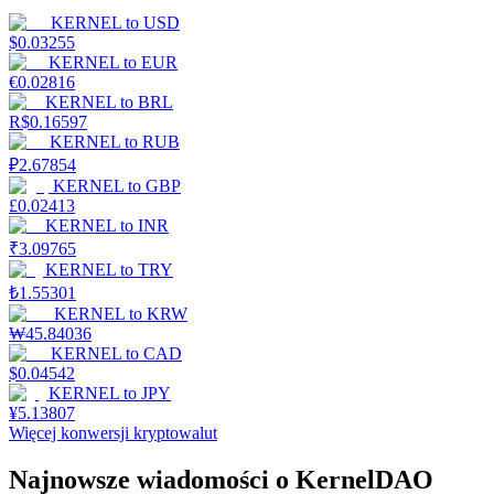
KERNEL
to
USD
$
0.03255
KERNEL
to
EUR
€
0.02816
KERNEL
to
BRL
R$
0.16597
KERNEL
to
RUB
₽
2.67854
KERNEL
to
GBP
£
0.02413
KERNEL
to
INR
₹
3.09765
KERNEL
to
TRY
₺
1.55301
KERNEL
to
KRW
₩
45.84036
KERNEL
to
CAD
$
0.04542
KERNEL
to
JPY
¥
5.13807
Więcej konwersji kryptowalut
Najnowsze wiadomości o KernelDAO