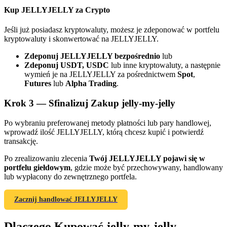
Kup JELLYJELLY za Crypto
Jeśli już posiadasz kryptowaluty, możesz je zdeponować w portfelu
kryptowaluty i skonwertować na JELLYJELLY.
Zdeponuj JELLYJELLY bezpośrednio
lub
Zdeponuj USDT, USDC
lub inne kryptowaluty, a następnie
wymień je na JELLYJELLY za pośrednictwem
Spot
,
Futures
lub
Alpha Trading
.
Polecaj
Zaproś przyjaciela, aby otrzymać nagrody pieniężne
Krok
3 —
Sfinalizuj Zakup jelly-my-jelly
Deposit CASHCAT & Win
Po wybraniu preferowanej metody płatności lub pary handlowej,
wprowadź ilość JELLYJELLY, którą chcesz kupić i potwierdź
transakcję.
Po zrealizowaniu zlecenia
Twój JELLYJELLY pojawi się w
portfelu giełdowym
, gdzie może być przechowywany, handlowany
lub wypłacony do zewnętrznego portfela.
Zacznij handlować JELLYJELLY
Dlaczego Kupować jelly-my-jelly