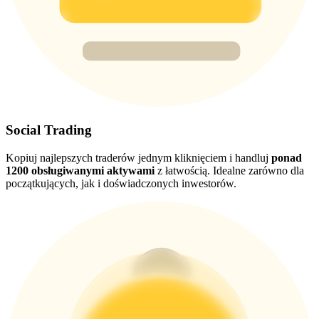
New Listing Futures Fest
Trade New Futures, Win 200,000 USDT
Crypto World Cup 2026: Grand Finale
Social Trading
77,777+3k Rewards
Kopiuj najlepszych traderów jednym kliknięciem i handluj
ponad
1200 obsługiwanymi aktywami
z łatwością. Idealne zarówno dla
początkujących, jak i doświadczonych inwestorów.
Więcej wydarzeń