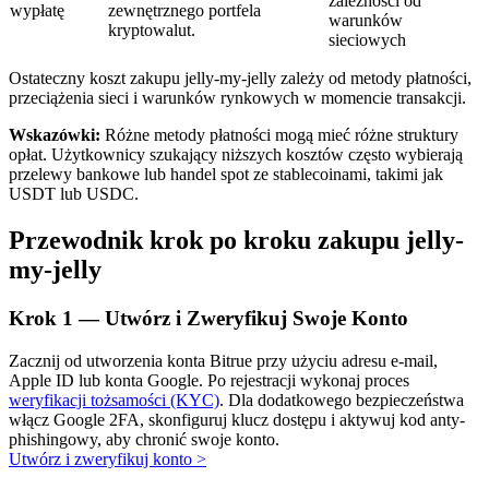
zależności od
wypłatę
zewnętrznego portfela
warunków
kryptowalut.
sieciowych
Ostateczny koszt zakupu jelly-my-jelly zależy od metody płatności,
przeciążenia sieci i warunków rynkowych w momencie transakcji.
Wskazówki:
Różne metody płatności mogą mieć różne struktury
opłat. Użytkownicy szukający niższych kosztów często wybierają
Automatyczna inwestycja
przelewy bankowe lub handel spot ze stablecoinami, takimi jak
USDT lub USDC.
Zdobądź długoterminowy zysk i elastyczne zainteresowania
Przewodnik krok po kroku zakupu jelly-
my-jelly
Krok
1 —
Utwórz i Zweryfikuj Swoje Konto
Zacznij od utworzenia konta Bitrue przy użyciu adresu e-mail,
Apple ID lub konta Google. Po rejestracji wykonaj proces
weryfikacji tożsamości (KYC)
. Dla dodatkowego bezpieczeństwa
Naucz się stakingu
włącz Google 2FA, skonfiguruj klucz dostępu i aktywuj kod anty-
phishingowy, aby chronić swoje konto.
Dowiedz się, jak uzyskać dochód pasywny
Utwórz i zweryfikuj konto
>