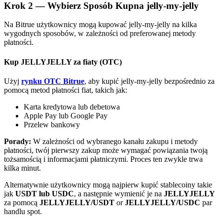
Bitrue
AI
Krok
2 —
Wybierz Sposób Kupna jelly-my-jelly
Na Bitrue użytkownicy mogą kupować jelly-my-jelly na kilka
wygodnych sposobów, w zależności od preferowanej metody
płatności.
Kup JELLYJELLY za fiaty (OTC)
Użyj
rynku OTC Bitrue
, aby kupić jelly-my-jelly bezpośrednio za
Bitruści Partnerzy
pomocą metod płatności fiat, takich jak:
Karta kredytowa lub debetowa
Apple Pay lub Google Pay
Przelew bankowy
Porady:
W zależności od wybranego kanału zakupu i metody
płatności, twój pierwszy zakup może wymagać powiązania twoją
tożsamością i informacjami płatniczymi. Proces ten zwykle trwa
kilka minut.
Alternatywnie użytkownicy mogą najpierw kupić stablecoiny takie
Afiliaci Bitrue
jak
USDT lub USDC
, a następnie wymienić je na
JELLYJELLY
za pomocą
JELLYJELLY/USDT
or
JELLYJELLY/USDC
par
Aż do 65% prowizji!
handlu spot.