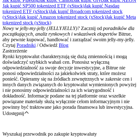
Jak kupić Pipedog
Jak kupić Canton
Jak kupić Grvt
Jak kupić AEON
Jak kupić SP500 tokenized ETF (xStock)
Jak kupić Nasdaq
tokenized ETF (xStock)
Jak kupić Broadcom tokenized stock
(xStock)
Jak kupić Amazon tokenized stock (xStock)
Jak kupić Meta
tokenized stock (xStock)
Nowy w jelly-my-jelly (JELLYJELLY)?
Zacznij od
poradników dla
początkujących, analiz rynkowych i wskazówek ekspertów
Bitrue,
aby pewnie kupować, handlować i zarządzać swoim jelly-my-jelly.
Czytaj
Poradniki
/ Odwiedź
Blog
Zastrzeżenie
Rynki kryptowalut charakteryzują się dużą zmiennością i mogą
doświadczyć szybkich wahań cen. Ponosisz wyłączną
odpowiedzialność za swoje decyzje inwestycyjne, a Bitrue nie
ponosi odpowiedzialności za jakiekolwiek straty, które możesz
ponieść. Opieramy się na źródłach zewnętrznych w zakresie cen i
innych danych związanych do kryptowalut wymienionych powyżej
i nie ponosimy odpowiedzialności za ich wiarygodność i
dokładność. Informacje podane na tej platformie oraz wszelkie
powiązane materiały służą wyłącznie celom informacyjnym i nie
powinny być traktowane jako porada finansowa lub inwestycyjna.
Udostępnij
Wyszukaj przewodnik po zakupie kryptowaluty