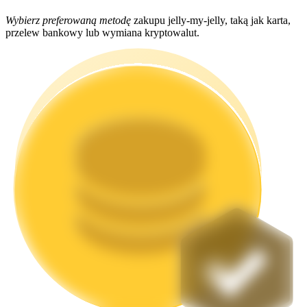
Wybierz preferowaną metodę
zakupu jelly-my-jelly, taką jak karta,
przelew bankowy lub wymiana kryptowalut.
Stawianie
Wysokie zyski i natychmiastowy dostęp
Launchpool
Elastyczne stawianie zakładów, aby zarabiać na popularnych
tokenach