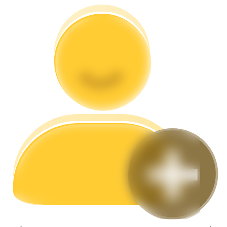
Przewodnik
Przewodnik dla początkujących dotyczący kontraktów futures
Strategie handlowe
Dowiedz się, jak zachować rentowność