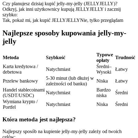
Kontrakty terminowe na USDC
Czy planujesz dzisiaj kupić jelly-my-jelly (JELLYJELLY)?
Odkryj, jak inni użytkownicy kupują JELLYJELLY i zacznij
Kontrakty futures wykorzystujące USDC jako zabezpieczenie
szybko:
Tak, pokaż mi, jak kupić JELLYJELLY
Nie, tylko przeglądam
Najlepsze sposoby kupowania jelly-my-
jelly
Typowe
Metoda
Szybkość
Trudność
opłaty
Karta kredytowa /
Średni–
Natychmiast
Łatwy
debetowa
Wysoki
Kopiowanie Transakcji
5-30 minut (lub dłużej w
Przelew bankowy
Niska
Łatwy
zależności od banku)
Dołącz do najlepszych traderów
Handel stablecoinami
Bardzo
Natychmiast
Średni
(USDT/USDC)
niska
Wymiana krypto /
Natychmiast
Niska
Średni
Portfel
Która metoda jest najlepsza?
Najlepszy sposób na kupienie jelly-my-jelly zależy od twoich
celów: