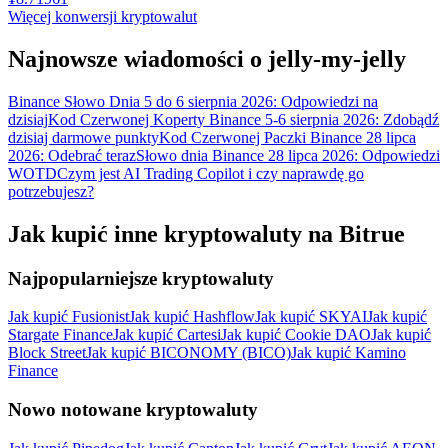
Więcej konwersji kryptowalut
Najnowsze wiadomości o jelly-my-jelly
Binance Słowo Dnia 5 do 6 sierpnia 2026: Odpowiedzi na
dzisiaj
Kod Czerwonej Koperty Binance 5-6 sierpnia 2026: Zdobądź
dzisiaj darmowe punkty
Kod Czerwonej Paczki Binance 28 lipca
2026: Odebrać teraz
Słowo dnia Binance 28 lipca 2026: Odpowiedzi
WOTD
Czym jest AI Trading Copilot i czy naprawdę go
potrzebujesz?
Jak kupić inne kryptowaluty na Bitrue
Najpopularniejsze kryptowaluty
Jak kupić Fusionist
Jak kupić Hashflow
Jak kupić SKYAI
Jak kupić
Stargate Finance
Jak kupić Cartesi
Jak kupić Cookie DAO
Jak kupić
Block Street
Jak kupić BICONOMY (BICO)
Jak kupić Kamino
Finance
Nowo notowane kryptowaluty