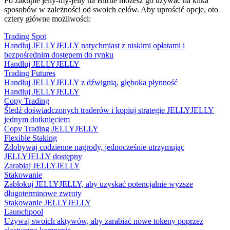
Po zakupie jelly-my-jelly na Bitrue możesz go używać na kilka
sposobów w zależności od swoich celów. Aby uprościć opcje, oto
cztery główne możliwości:
Trading Spot
Handluj JELLYJELLY natychmiast z niskimi opłatami i
bezpośrednim dostępem do rynku
Handluj JELLYJELLY
Trading Futures
Handluj JELLYJELLY z dźwignią, głęboka płynność
Handluj JELLYJELLY
Copy Trading
Śledź doświadczonych traderów i kopiuj strategie JELLYJELLY
jednym dotknięciem
Copy Trading JELLYJELLY
Flexible Staking
Zdobywaj codzienne nagrody, jednocześnie utrzymując
JELLYJELLY dostępny
Zarabiaj JELLYJELLY
Stakowanie
Zablokuj JELLYJELLY, aby uzyskać potencjalnie wyższe
długoterminowe zwroty
Stakowanie JELLYJELLY
Launchpool
Używaj swoich aktywów, aby zarabiać nowe tokeny poprzez