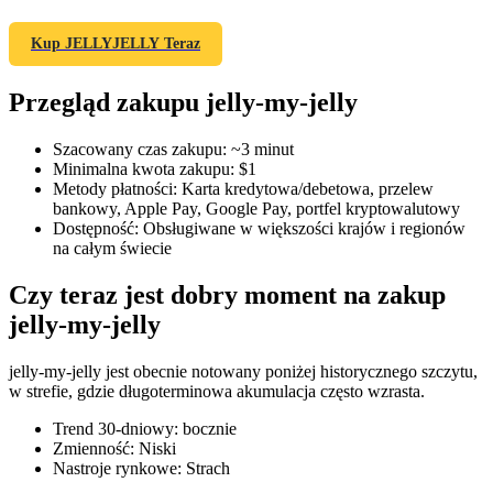
Kup JELLYJELLY Teraz
Przegląd zakupu jelly-my-jelly
Kontrakty terminowe COIN-M
Kontrakty terminowe na kryptowaluty
Szacowany czas zakupu
:
~3 minut
Minimalna kwota zakupu
:
$1
Metody płatności
:
Karta kredytowa/debetowa, przelew
bankowy, Apple Pay, Google Pay, portfel kryptowalutowy
TradFi
Dostępność
:
Obsługiwane w większości krajów i regionów
na całym świecie
Instrumenty pochodne na akcje, forex, metale szlachetne i
towary
Czy teraz jest dobry moment na zakup
jelly-my-jelly
jelly-my-jelly jest obecnie notowany poniżej historycznego szczytu,
w strefie, gdzie długoterminowa akumulacja często wzrasta.
Trend 30-dniowy
:
bocznie
Zmienność
:
Niski
Nastroje rynkowe
:
Strach