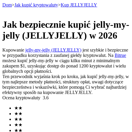
Dom
>
Jak kupić kryptowaluty
>
Kup JELLYJELLY
Jak bezpiecznie kupić jelly-my-
Kontrakty terminowe
jelly (JELLYJELLY) w 2026
Kupowanie
jelly-my-jelly (JELLYJELLY)
jest szybkie i bezpieczne
w przypadku korzystania z zaufanej giełdy kryptowalut. Na
Bitrue
możesz kupić jelly-my-jelly w ciągu kilku minut z minimalnym
zakupem $1, uzyskując dostęp do ponad 1200 kryptowalut i wielu
globalnych opcji płatności.
Ten przewodnik wyjaśnia krok po kroku, jak kupić jelly-my-jelly, w
tym najlepsze metody płatności, struktury opłat, uwagi dotyczące
bezpieczeństwa i wskazówki, które pomogą Ci wybrać najbardziej
Kontrakty terminowe na USDT
efektywny sposób na kupowanie JELLYJELLY.
Ocena kryptowaluty
3.6
Kontrakty futures wykorzystujące USDT jako zabezpieczenie
★
★
★
★
★
★
★
★
★
★