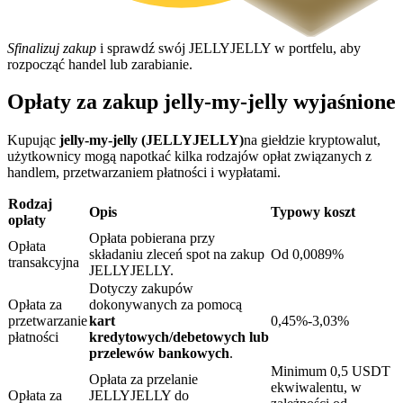
Sfinalizuj zakup
i sprawdź swój JELLYJELLY w portfelu, aby
rozpocząć handel lub zarabianie.
Opłaty za zakup jelly-my-jelly wyjaśnione
Blokady BTR
Ekskluzywne inwestycje dla posiadaczy BTR
Kupując
jelly-my-jelly (JELLYJELLY)
na giełdzie kryptowalut,
użytkownicy mogą napotkać kilka rodzajów opłat związanych z
handlem, przetwarzaniem płatności i wypłatami.
Rodzaj
Opis
Typowy koszt
opłaty
Opłata pobierana przy
Opłata
składaniu zleceń spot na zakup
Od 0,0089%
transakcyjna
JELLYJELLY.
Dotyczy zakupów
Opłata za
dokonywanych za pomocą
Pożyczki
przetwarzanie
kart
0,45%-3,03%
płatności
kredytowych/debetowych lub
Usługa pożyczek wspieranych kryptowalutami
przelewów bankowych
.
Minimum 0,5 USDT
Opłata za przelanie
ekwiwalentu, w
Opłata za
JELLYJELLY do