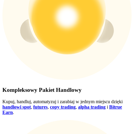
Wygraj nagrody i ekskluzywne bonusy
Zaloguj sie
Zapisać się
Zaloguj sie
Zapisać się
Kompleksowy Pakiet Handlowy
Kupuj, handluj, automatyzuj i zarabiaj w jednym miejscu dzięki
handlowi spot
,
futures
,
copy trading
,
alpha trading
i
Bitrue
Earn
.
Centrum
nagród