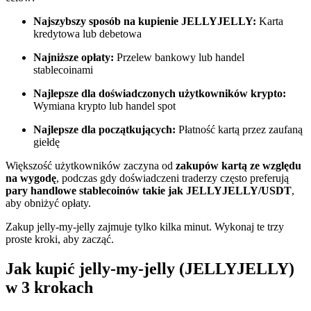
Najszybszy sposób na kupienie JELLYJELLY:
Karta
Zostań traderem kopiującym
kredytowa lub debetowa
Ciesz się podziałem zysków i prowizjami z kopiowania
Najniższe opłaty:
Przelew bankowy lub handel
transakcji
stablecoinami
Najlepsze dla doświadczonych użytkowników krypto:
Wymiana krypto lub handel spot
Najlepsze dla początkujących:
Płatność kartą przez zaufaną
giełdę
Większość użytkowników zaczyna od
zakupów kartą ze względu
na wygodę
, podczas gdy doświadczeni traderzy często preferują
pary handlowe stablecoinów takie jak JELLYJELLY/USDT
,
Informacja
aby obniżyć opłaty.
Analiza Big Data, w tym informacje handlowe itp.
Zakup jelly-my-jelly zajmuje tylko kilka minut. Wykonaj te trzy
proste kroki, aby zacząć.
Jak kupić jelly-my-jelly (JELLYJELLY)
w 3 krokach