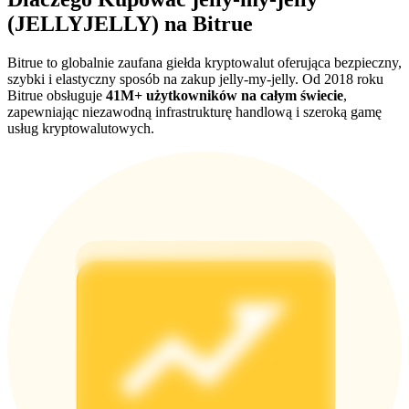
(JELLYJELLY) na Bitrue
Deposit CASHCAT & Win
Share 500000 CASHCAT prize pool
Bitrue to globalnie zaufana giełda kryptowalut oferująca bezpieczny,
szybki i elastyczny sposób na zakup jelly-my-jelly. Od 2018 roku
Bitrue obsługuje
41M+ użytkowników na całym świecie
,
zapewniając niezawodną infrastrukturę handlową i szeroką gamę
usług kryptowalutowych.
Exclusive for BitMart Users
Register & Trade to Win 500,000 USDT
Precious Metals Trading Carnival
Trade Gold & Silver · 33,333 USDT Bonus
USDT New User Exclusive 10% APR
USDT Flexible Staking | Daily Rewards