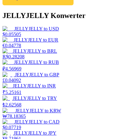
JELLYJELLY Konwerter
JELLYJELLY
to
USD
$
0.05505
JELLYJELLY
to
EUR
€
0.04778
JELLYJELLY
to
BRL
R$
0.28208
JELLYJELLY
to
RUB
₽
4.56969
JELLYJELLY
to
GBP
£
0.04092
JELLYJELLY
to
INR
₹
5.25161
JELLYJELLY
to
TRY
₺
2.62568
JELLYJELLY
to
KRW
₩
78.18365
JELLYJELLY
to
CAD
$
0.07719
JELLYJELLY
to
JPY
¥
8.71961