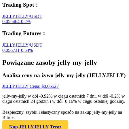
Trading Spot
：
JELLYJELLY/USDT
0.055464
-0.2
%
Trading Futures
：
JELLYJELLY/USDT
0.056731
-0.54
%
Powiązane zasoby jelly-my-jelly
Analiza ceny na żywo jelly-my-jelly (JELLYJELLY)
JELLYJELLY
Cena
: $
0.05527
jelly-my-jelly w dół -0.92% w ciągu ostatnich 7 dni, w dół -0.2% w
ciągu ostatnich 24 godzin i w dół -0.16% w ciągu ostatniej godziny.
Bezpieczny, szybki i elastyczny sposób na zakup jelly-my-jelly na
Bitrue.
Kup JELLYJELLY Teraz