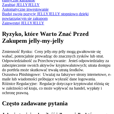
elastyczne kampanie
Zarabiaj JELLYJELLY
Automatyczne inwestowanie
Buduj swoją pozycję JELLYJELLY stopniowo dzięki
powtarzającym się zakupom
Zainwestuj JELLYJELLY
Ryzyko, które Warto Znać Przed
Zakupem jelly-my-jelly
Zmienność Rynku
:
Ceny jelly-my-jelly mogą gwałtownie się
wahać, potencjalnie prowadząc do znacznych zysków lub strat.
Odpowiedzialność za Przechowywanie
:
Jesteś odpowiedzialny za
zabezpieczenie swoich aktywów kryptowalutowych; utrata dostępu
do portfela może skutkować trwałą utratą środków.
Oszustwa Phishingowe
:
Uważaj na fałszywe strony internetowe, e-
maile lub wiadomości próbujące wykraść dane logowania.
Różnice Regulacyjne
:
Regulacje dotyczące kryptowalut różnią się
w zależności od kraju, co może wpływać na handel, wypłaty i
ochronę prawną.
Często zadawane pytania