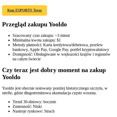
Kup ESPORTS Teraz
Przegląd zakupu Yooldo
Kontrakty terminowe COIN-M
Kontrakty terminowe na kryptowaluty
Szacowany czas zakupu
:
~3 minut
Minimalna kwota zakupu
:
$1
Metody płatności
:
Karta kredytowa/debetowa, przelew
bankowy, Apple Pay, Google Pay, portfel kryptowalutowy
TradFi
Dostępność
:
Obsługiwane w większości krajów i regionów
na całym świecie
Instrumenty pochodne na akcje, forex, metale szlachetne i
towary
Czy teraz jest dobry moment na zakup
Yooldo
Yooldo jest obecnie notowany poniżej historycznego szczytu, w
strefie, gdzie długoterminowa akumulacja często wzrasta.
Trend 30-dniowy
:
bocznie
Zmienność
:
Niski
Nastroje rynkowe
:
Strach