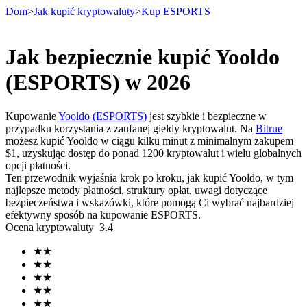
Dom
>
Jak kupić kryptowaluty
>
Kup ESPORTS
Jak bezpiecznie kupić Yooldo
Kontrakty terminowe
(ESPORTS) w 2026
Kupowanie
Yooldo (ESPORTS)
jest szybkie i bezpieczne w
przypadku korzystania z zaufanej giełdy kryptowalut. Na
Bitrue
możesz kupić Yooldo w ciągu kilku minut z minimalnym zakupem
$1, uzyskując dostęp do ponad 1200 kryptowalut i wielu globalnych
opcji płatności.
Ten przewodnik wyjaśnia krok po kroku, jak kupić Yooldo, w tym
najlepsze metody płatności, struktury opłat, uwagi dotyczące
bezpieczeństwa i wskazówki, które pomogą Ci wybrać najbardziej
Kontrakty terminowe na USDT
efektywny sposób na kupowanie ESPORTS.
Ocena kryptowaluty
3.4
Kontrakty futures wykorzystujące USDT jako zabezpieczenie
★
★
★
★
★
★
★
★
★
★