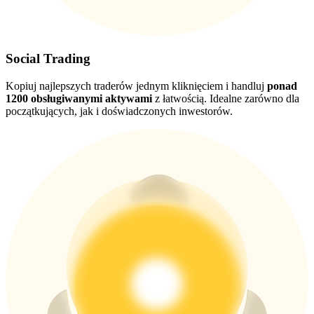
USDT New User Exclusive 10% APR
Social Trading
USDT Flexible Staking | Daily Rewards
Kopiuj najlepszych traderów jednym kliknięciem i handluj
ponad
1200 obsługiwanymi aktywami
z łatwością. Idealne zarówno dla
początkujących, jak i doświadczonych inwestorów.
BTC New User Exclusive: 6.5% APR
BTC Flexible Staking | Daily Rewards
Więcej wydarzeń