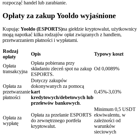
rozpocząć handel lub zarabianie.
Opłaty za zakup Yooldo wyjaśnione
Kupując
Yooldo (ESPORTS)
na giełdzie kryptowalut, użytkownicy
mogą napotkać kilka rodzajów opłat związanych z handlem,
Blokady BTR
przetwarzaniem płatności i wypłatami.
Ekskluzywne inwestycje dla posiadaczy BTR
Rodzaj
Opis
Typowy koszt
opłaty
Opłata pobierana przy
Opłata
składaniu zleceń spot na zakup
Od 0,0089%
transakcyjna
ESPORTS.
Dotyczy zakupów
Opłata za
dokonywanych za pomocą
przetwarzanie
kart
0,45%-3,03%
płatności
kredytowych/debetowych lub
przelewów bankowych
.
Minimum 0,5 USDT
Pożyczki
Opłata za przelanie ESPORTS
ekwiwalentu, w
Opłata za
do zewnętrznego portfela
zależności od
Usługa pożyczek wspieranych kryptowalutami
wypłatę
kryptowalut.
warunków
sieciowych