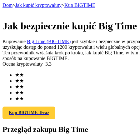
Dom
>
Jak kupić kryptowaluty
>
Kup BIGTIME
Jak bezpiecznie kupić Big Tim
Kontrakty terminowe
Kupowanie
Big Time (BIGTIME)
jest szybkie i bezpieczne w przyp
uzyskując dostęp do ponad 1200 kryptowalut i wielu globalnych opcji
Ten przewodnik wyjaśnia krok po kroku, jak kupić Big Time, w tym n
sposób na kupowanie BIGTIME.
Ocena kryptowaluty
3.3
★
★
★
★
★
★
★
★
Kontrakty terminowe na USDT
★
★
Kontrakty futures wykorzystujące USDT jako zabezpieczenie
Kup BIGTIME Teraz
Przegląd zakupu Big Time