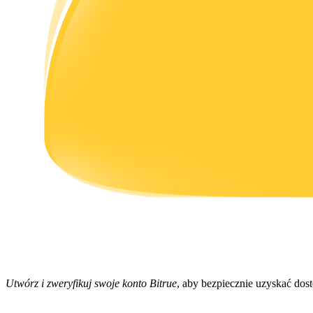
Zarabiać
Mocna Świnka
Codziennie zdobywaj konkurencyjne nagrody
Utwórz i zweryfikuj swoje konto Bitrue
, aby bezpiecznie uzyskać dos