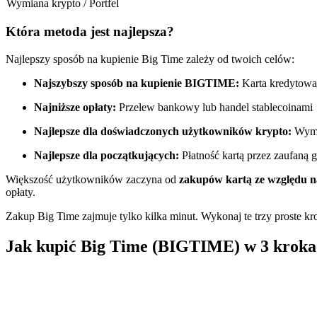
Wymiana krypto / Portfel
Kontrakty futures wykorzystujące USDC jako zabezpieczenie
Która metoda jest najlepsza?
Najlepszy sposób na kupienie Big Time zależy od twoich celów:
Najszybszy sposób na kupienie BIGTIME:
Karta kredytowa
Najniższe opłaty:
Przelew bankowy lub handel stablecoinami
Najlepsze dla doświadczonych użytkowników krypto:
Wymi
Najlepsze dla początkujących:
Płatność kartą przez zaufaną g
Kopiowanie Transakcji
Większość użytkowników zaczyna od
zakupów kartą ze względu 
Dołącz do najlepszych traderów
opłaty.
Zakup Big Time zajmuje tylko kilka minut. Wykonaj te trzy proste kro
Jak kupić Big Time (BIGTIME) w 3 kroka