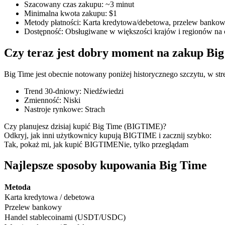
Szacowany czas zakupu
:
~3 minut
Minimalna kwota zakupu
:
$1
Metody płatności
:
Karta kredytowa/debetowa, przelew bankowy
Dostępność
:
Obsługiwane w większości krajów i regionów na 
Kontrakty terminowe COIN-M
Czy teraz jest dobry moment na zakup Bi
Kontrakty terminowe na kryptowaluty
Big Time jest obecnie notowany poniżej historycznego szczytu, w str
Trend 30-dniowy
:
Niedźwiedzi
TradFi
Zmienność
:
Niski
Nastroje rynkowe
:
Strach
Instrumenty pochodne na akcje, forex, metale szlachetne i towa
Czy planujesz dzisiaj kupić Big Time (BIGTIME)?
Odkryj, jak inni użytkownicy kupują BIGTIME i zacznij szybko:
Tak, pokaż mi, jak kupić BIGTIME
Nie, tylko przeglądam
Najlepsze sposoby kupowania Big Time
Metoda
Karta kredytowa / debetowa
Przelew bankowy
Handel stablecoinami (USDT/USDC)
Kontrakty terminowe na USDC