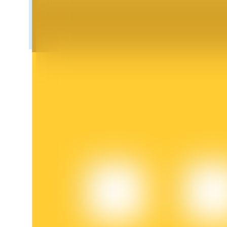
Blokady BTR
Ekskluzywne inwestycje dla posiadaczy BTR
Pożyczki
Usługa pożyczek wspieranych kryptowalutami