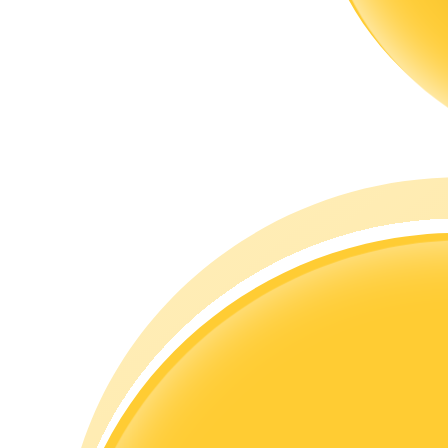
Przewodnik
Przewodnik dla początkujących dotyczący kontraktów futures
Strategie handlowe
Dowiedz się, jak zachować rentowność