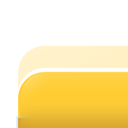
Stawianie
Wysokie zyski i natychmiastowy dostęp
Launchpool
Elastyczne stawianie zakładów, aby zarabiać na popularnych t