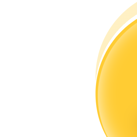
Zostań traderem kopiującym
Ciesz się podziałem zysków i prowizjami z kopiowania transak
Informacja
Analiza Big Data, w tym informacje handlowe itp.