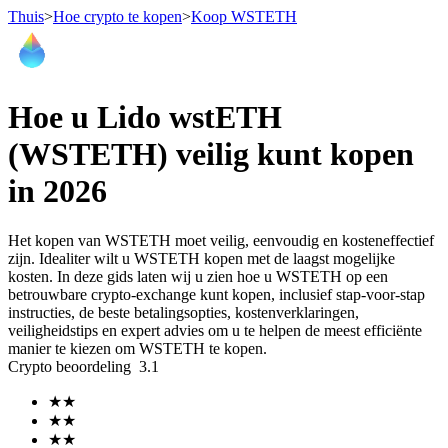
Thuis
>
Hoe crypto te kopen
>
Koop WSTETH
Termijncontracten
Hoe u Lido wstETH
(WSTETH) veilig kunt kopen
in 2026
Het kopen van WSTETH moet veilig, eenvoudig en kosteneffectief
zijn. Idealiter wilt u WSTETH kopen met de laagst mogelijke
kosten. In deze gids laten wij u zien hoe u WSTETH op een
betrouwbare crypto-exchange kunt kopen, inclusief stap-voor-stap
USDT-futures
instructies, de beste betalingsopties, kostenverklaringen,
veiligheidstips en expert advies om u te helpen de meest efficiënte
Futures met USDT als onderpand
manier te kiezen om WSTETH te kopen.
Crypto beoordeling
3.1
★
★
★
★
★
★