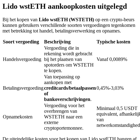
Lido wstETH aankoopkosten uitgelegd
Bij het kopen van
Lido wstETH (WSTETH)
op een crypto-beurs
BTR-vergrendelingen
kunnen gebruikers verschillende soorten vergoedingen tegenkomen
Exclusieve beleggingen voor BTR-houders
met betrekking tot handel, betalingsverwerking en opnames.
Soort vergoeding
Beschrijving
Typische kosten
Vergoeding die in
rekening wordt gebracht
Handelsvergoeding
bij het plaatsen van
Vanaf 0,0089%
spotorders om WSTETH
te kopen.
Van toepassing op
aankopen met
Betalingsvergoeding
creditcards/betaalpassen
0,45%-3,03%
of
Leningen
bankoverschrijvingen
.
Door crypto ondersteunde leenservice
Vergoeding voor het
Minimaal 0,5 USDT
overbrengen van
equivalent, afhankelij
Opnamekosten
WSTETH naar een
van
externe
netwerkomstandighe
cryptoportemonnee.
De uiteindelijke kosten voor het kopen van Lido wstETH hangen af