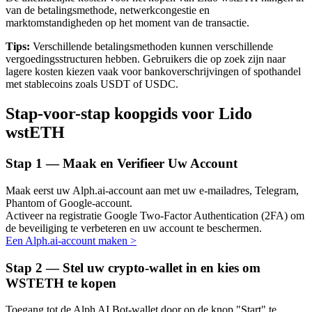
van de betalingsmethode, netwerkcongestie en
marktomstandigheden op het moment van de transactie.
Tips:
Verschillende betalingsmethoden kunnen verschillende
vergoedingsstructuren hebben. Gebruikers die op zoek zijn naar
Auto Invest
lagere kosten kiezen vaak voor bankoverschrijvingen of spothandel
met stablecoins zoals USDT of USDC.
Grijp langetermijnwinst en flexibele belangen
Stap-voor-stap koopgids voor Lido
wstETH
Stap
1 —
Maak en Verifieer Uw Account
Maak eerst uw Alph.ai-account aan met uw e-mailadres, Telegram,
Phantom of Google-account.
Activeer na registratie Google Two-Factor Authentication (2FA) om
de beveiliging te verbeteren en uw account te beschermen.
Leer staken
Een Alph.ai-account maken
>
Meer informatie over het verdienen van passief inkomen
Stap
2 —
Stel uw crypto-wallet in en kies om
Bitrue
AI
WSTETH te kopen
Toegang tot de Alph AI Bot-wallet door op de knop "Start" te