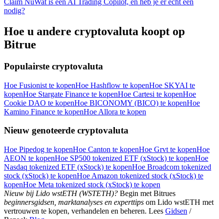
Claim Nu
Wat is een AI Trading Copilot, en heb je er echt een
nodig?
Hoe u andere cryptovaluta koopt op
Bitrue
Download de
Bitrue-app
Populairste cryptovaluta
Hoe Fusionist te kopen
Hoe Hashflow te kopen
Hoe SKYAI te
kopen
Hoe Stargate Finance te kopen
Hoe Cartesi te kopen
Hoe
Cookie DAO te kopen
Hoe BICONOMY (BICO) te kopen
Hoe
Kamino Finance te kopen
Hoe Allora te kopen
Nieuw genoteerde cryptovaluta
Nederlands
Hoe Pipedog te kopen
Hoe Canton te kopen
Hoe Grvt te kopen
Hoe
AEON te kopen
Hoe SP500 tokenized ETF (xStock) te kopen
Hoe
Nasdaq tokenized ETF (xStock) te kopen
Hoe Broadcom tokenized
stock (xStock) te kopen
Hoe Amazon tokenized stock (xStock) te
kopen
Hoe Meta tokenized stock (xStock) te kopen
Nieuw bij Lido wstETH (WSTETH)?
Begin met Bitrues
beginnersgidsen, marktanalyses en experttips
om Lido wstETH met
vertrouwen te kopen, verhandelen en beheren. Lees
Gidsen
/