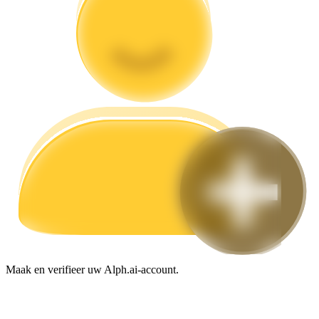
Gids
Futures-startgids
Handelsstrategieën
Leer hoe u winstgevend kunt blijven
Maak en verifieer uw Alph.ai-account.