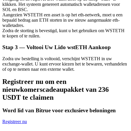
klikken. Het systeem genereert automatisch walletadressen voor
SOL en BSC.
Aangezien WSTETH een asset is op het eth-netwerk, moet u een
bepaald bedrag aan ETH storten in uw nieuw aangemaakte eth-
walletadres.
Zodra de storting is bevestigd, kunt u het gebruiken om WSTETH
Bitrue-partners
te kopen of te ruilen.
Stap
3 —
Voltooi Uw Lido wstETH Aankoop
Zodra uw bestelling is voltooid, verschijnt WSTETH in uw
exchange-wallet. U kunt ervoor kiezen het te bewaren, verhandelen
of op te nemen naar een externe wallet.
Registreer nu om een
nieuwkomerscadeaupakket van 236
Bitrue Affiliates
USDT te claimen
Tot 65% commissies!
Word lid van Bitrue voor exclusieve beloningen
Registreer nu