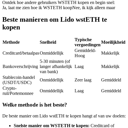
Ontdek hoe andere gebruikers WSTETH kopen en begin snel:
Futures met USDC als onderpand
Ja, laat me zien hoe ik WSTETH koop
Nee, ik kijk alleen maar
Beste manieren om Lido wstETH te
kopen
Typische
Methode
Snelheid
Moeilijkheid
vergoedingen
Gemiddeld-
Creditcard/betaalpas
Onmiddellijk
Makkelijk
Hoog
5-30 minuten (of
Kopiëren Handel
Bankoverschrijving
langer afhankelijk
Laag
Makkelijk
van bank)
Sluit je aan bij top traders
Stablecoin-handel
Onmiddellijk
Zeer laag
Gemiddeld
(USDT/USDC)
Crypto-
Onmiddellijk
Laag
Gemiddeld
ruil/Portemonnee
Welke methode is het beste?
De beste manier om Lido wstETH te kopen hangt af van uw doelen:
Snelste manier om WSTETH te kopen:
Creditcard of