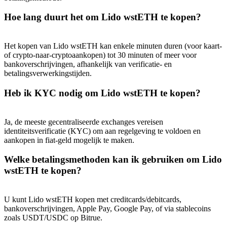
Share 500000 CASHCAT prize pool
Hoe lang duurt het om Lido wstETH te kopen?
Het kopen van Lido wstETH kan enkele minuten duren (voor kaart-
Exclusive for BitMart Users
of crypto-naar-cryptoaankopen) tot 30 minuten of meer voor
bankoverschrijvingen, afhankelijk van verificatie- en
Register & Trade to Win 500,000 USDT
betalingsverwerkingstijden.
Heb ik KYC nodig om Lido wstETH te kopen?
Precious Metals Trading Carnival
Ja, de meeste gecentraliseerde exchanges vereisen
Trade Gold & Silver · 33,333 USDT Bonus
identiteitsverificatie (KYC) om aan regelgeving te voldoen en
aankopen in fiat-geld mogelijk te maken.
Welke betalingsmethoden kan ik gebruiken om Lido
USDT New User Exclusive 10% APR
wstETH te kopen?
USDT Flexible Staking | Daily Rewards
U kunt Lido wstETH kopen met creditcards/debitcards,
bankoverschrijvingen, Apple Pay, Google Pay, of via stablecoins
zoals USDT/USDC op Bitrue.