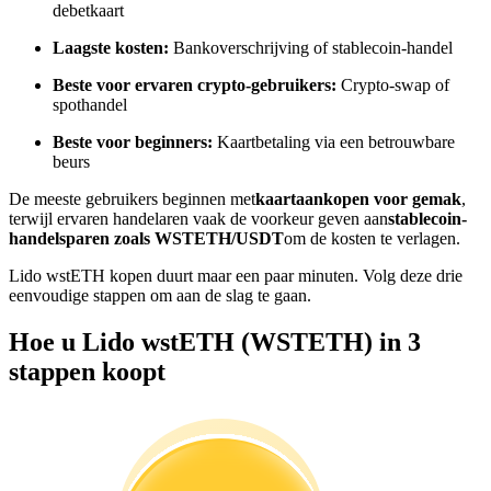
debetkaart
Word een Copy Trader
Laagste kosten:
Bankoverschrijving of stablecoin-handel
Geniet van winstdeling en copy trading commissies
Beste voor ervaren crypto-gebruikers:
Crypto-swap of
spothandel
Beste voor beginners:
Kaartbetaling via een betrouwbare
beurs
De meeste gebruikers beginnen met
kaartaankopen voor gemak
,
terwijl ervaren handelaren vaak de voorkeur geven aan
stablecoin-
handelsparen zoals WSTETH/USDT
om de kosten te verlagen.
Lido wstETH kopen duurt maar een paar minuten. Volg deze drie
Informatie
eenvoudige stappen om aan de slag te gaan.
Big data-analyse inclusief handelsinformatie, enz.
Hoe u Lido wstETH (WSTETH) in 3
stappen koopt