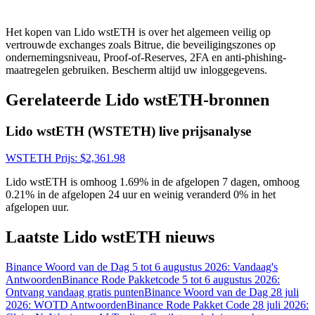
Het kopen van Lido wstETH is over het algemeen veilig op
vertrouwde exchanges zoals Bitrue, die beveiligingszones op
ondernemingsniveau, Proof-of-Reserves, 2FA en anti-phishing-
maatregelen gebruiken. Bescherm altijd uw inloggegevens.
Gerelateerde Lido wstETH-bronnen
Log in
Aanmelden
Lido wstETH (WSTETH) live prijsanalyse
WSTETH
Prijs
: $
2,361.98
Lido wstETH is omhoog 1.69% in de afgelopen 7 dagen, omhoog
0.21% in de afgelopen 24 uur en weinig veranderd 0% in het
afgelopen uur.
Laatste Lido wstETH nieuws
Beloningscentrum
Binance Woord van de Dag 5 tot 6 augustus 2026: Vandaag's
Antwoorden
Binance Rode Pakketcode 5 tot 6 augustus 2026:
Ontvang vandaag gratis punten
Binance Woord van de Dag 28 juli
2026: WOTD Antwoorden
Binance Rode Pakket Code 28 juli 2026: