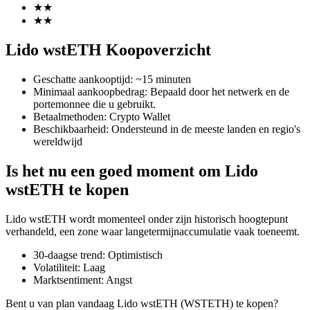
★
★
★
★
Lido wstETH Koopoverzicht
COIN-M-futures
Geschatte aankooptijd
:
~15 minuten
Cryptocurrency-futures
Minimaal aankoopbedrag
:
Bepaald door het netwerk en de
portemonnee die u gebruikt.
Betaalmethoden
:
Crypto Wallet
Beschikbaarheid
:
Ondersteund in de meeste landen en regio's
TradFi
wereldwijd
Derivaten voor aandelen, forex, edelmetalen en grondstoffen
Is het nu een goed moment om Lido
wstETH te kopen
Lido wstETH wordt momenteel onder zijn historisch hoogtepunt
verhandeld, een zone waar langetermijnaccumulatie vaak toeneemt.
30-daagse trend
:
Optimistisch
Volatiliteit
:
Laag
Marktsentiment
:
Angst
USDC-futures
Bent u van plan vandaag Lido wstETH (WSTETH) te kopen?