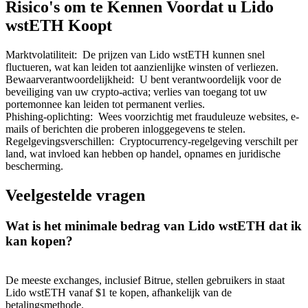
Risico's om te Kennen Voordat u Lido
wstETH Koopt
Marktvolatiliteit
:
De prijzen van Lido wstETH kunnen snel
fluctueren, wat kan leiden tot aanzienlijke winsten of verliezen.
Doorverwijzing
Bewaarverantwoordelijkheid
:
U bent verantwoordelijk voor de
beveiliging van uw crypto-activa; verlies van toegang tot uw
Nodig een vriend uit om contante beloningen te ontvangen
portemonnee kan leiden tot permanent verlies.
Phishing-oplichting
:
Wees voorzichtig met frauduleuze websites, e-
Deposit CASHCAT & Win
mails of berichten die proberen inloggegevens te stelen.
Regelgevingsverschillen
:
Cryptocurrency-regelgeving verschilt per
land, wat invloed kan hebben op handel, opnames en juridische
bescherming.
Veelgestelde vragen
Wat is het minimale bedrag van Lido wstETH dat ik
kan kopen?
De meeste exchanges, inclusief Bitrue, stellen gebruikers in staat
Deposit CASHCAT & Win
Lido wstETH vanaf $1 te kopen, afhankelijk van de
betalingsmethode.