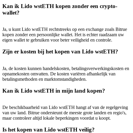
New Listing Futures Fest
Kan ik Lido wstETH kopen zonder een crypto-
Trade New Futures, Win 200,000 USDT
wallet?
Ja, u kunt Lido wstETH rechtstreeks op een exchange zoals Bitrue
kopen zonder een persoonlijke wallet. Het is echter raadzaam uw
Crypto World Cup 2026: Grand Finale
eigen wallet te gebruiken voor beter veiligheid en controle.
77,777+3k Rewards
Zijn er kosten bij het kopen van Lido wstETH?
Ja, de kosten kunnen handelskosten, betalingsverwerkingskosten en
opnamekosten omvatten. De kosten variëren afhankelijk van
betalingsmethoden en marktomstandigheden.
Kan ik Lido wstETH in mijn land kopen?
De beschikbaarheid van Lido wstETH hangt af van de regelgeving
Meer evenementen
van uw land. Bitrue ondersteunt de meeste grote landen en regio's,
Win prijzen en exclusieve beloningen
maar controleer altijd lokale beperkingen voordat u koopt.
Log in
Is het kopen van Lido wstETH veilig?
Aanmelden