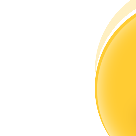
Word een Copy Trader
Geniet van winstdeling en copy trading commissies
Informatie
Big data-analyse inclusief handelsinformatie, enz.