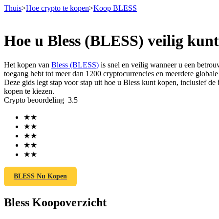
Thuis
>
Hoe crypto te kopen
>
Koop BLESS
Hoe u Bless (BLESS) veilig kun
Termijncontracten
Het kopen van
Bless (BLESS)
is snel en veilig wanneer u een betro
toegang hebt tot meer dan 1200 cryptocurrencies en meerdere globale 
Deze gids legt stap voor stap uit hoe u Bless kunt kopen, inclusief 
kopen te kiezen.
Crypto beoordeling
3.5
★
★
★
★
★
★
★
★
USDT-futures
★
★
Futures met USDT als onderpand
BLESS Nu Kopen
Bless Koopoverzicht