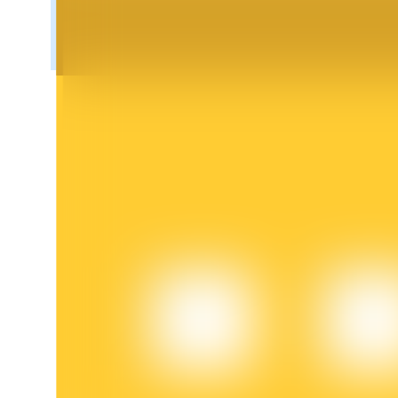
BTR-vergrendelingen
Exclusieve beleggingen voor BTR-houders
Leningen
Door crypto ondersteunde leenservice