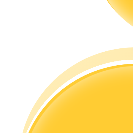
Gids
Futures-startgids
Handelsstrategieën
Leer hoe u winstgevend kunt blijven