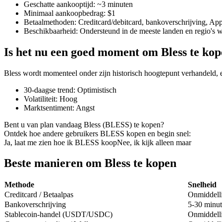
Geschatte aankooptijd
:
~3 minuten
Minimaal aankoopbedrag
:
$1
Betaalmethoden
:
Creditcard/debitcard, bankoverschrijving, Ap
Beschikbaarheid
:
Ondersteund in de meeste landen en regio's 
COIN-M-futures
Is het nu een goed moment om Bless te ko
Cryptocurrency-futures
Bless wordt momenteel onder zijn historisch hoogtepunt verhandeld,
30-daagse trend
:
Optimistisch
TradFi
Volatiliteit
:
Hoog
Marktsentiment
:
Angst
Derivaten voor aandelen, forex, edelmetalen en grondstoffen
Bent u van plan vandaag Bless (BLESS) te kopen?
Ontdek hoe andere gebruikers BLESS kopen en begin snel:
Ja, laat me zien hoe ik BLESS koop
Nee, ik kijk alleen maar
Beste manieren om Bless te kopen
Methode
Snelheid
Creditcard / Betaalpas
Onmiddell
Bankoverschrijving
5-30 minut
Stablecoin-handel (USDT/USDC)
Onmiddell
USDC-futures