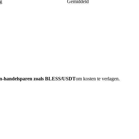
g
Gemiddeld
oin-handelsparen zoals BLESS/USDT
om kosten te verlagen.