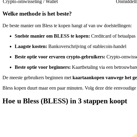
Crypto-omwisseling / Wallet
Onmiddell
Futures met USDC als onderpand
Welke methode is het beste?
De beste manier om Bless te kopen hangt af van uw doelstellingen:
Snelste manier om BLESS te kopen:
Creditcard of betaalpas
Laagste kosten:
Bankoverschrijving of stablecoin-handel
Beste optie voor ervaren crypto-gebruikers:
Crypto-omwisse
Beste optie voor beginners:
Kaartbetaling via een betrouwba
Kopiëren Handel
De meeste gebruikers beginnen met
kaartaankopen vanwege het g
Sluit je aan bij top traders
Bless kopen duurt maar een paar minuten. Volg deze drie eenvoudige 
Hoe u Bless (BLESS) in 3 stappen koopt