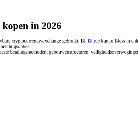
t kopen in 2026
uwbare cryptocurrency-exchange gebruikt. Bij
Bitrue
kunt u Bless in en
betalingsopties.
de beste betalingsmethoden, gebouwenstructuren, veiligheidsoverweging