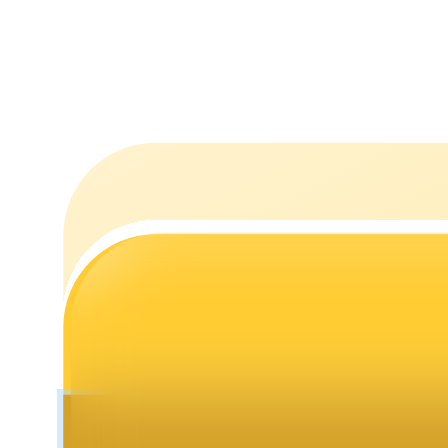
Uitzetten
Hoog rendement en directe toegang
Launchpool
Flexibel staken om populaire tokens te verdienen.