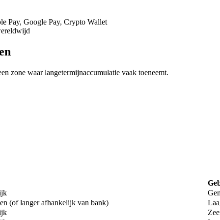
ple Pay, Google Pay, Crypto Wallet
wereldwijd
pen
 een zone waar langetermijnaccumulatie vaak toeneemt.
Geb
ijk
Gem
en (of langer afhankelijk van bank)
Laa
ijk
Zee