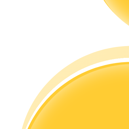
Gids
Futures-startgids
Handelsstrategieën
Leer hoe u winstgevend kunt blijven