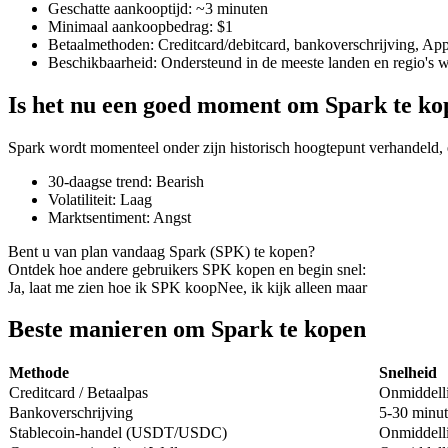
Geschatte aankooptijd
:
~3 minuten
Minimaal aankoopbedrag
:
$1
Betaalmethoden
:
Creditcard/debitcard, bankoverschrijving, Ap
Beschikbaarheid
:
Ondersteund in de meeste landen en regio's 
COIN-M-futures
Is het nu een goed moment om Spark te ko
Cryptocurrency-futures
Spark wordt momenteel onder zijn historisch hoogtepunt verhandeld,
30-daagse trend
:
Bearish
TradFi
Volatiliteit
:
Laag
Marktsentiment
:
Angst
Derivaten voor aandelen, forex, edelmetalen en grondstoffen
Bent u van plan vandaag Spark (SPK) te kopen?
Ontdek hoe andere gebruikers SPK kopen en begin snel:
Ja, laat me zien hoe ik SPK koop
Nee, ik kijk alleen maar
Beste manieren om Spark te kopen
Methode
Snelheid
Creditcard / Betaalpas
Onmiddell
Bankoverschrijving
5-30 minut
Stablecoin-handel (USDT/USDC)
Onmiddell
USDC-futures