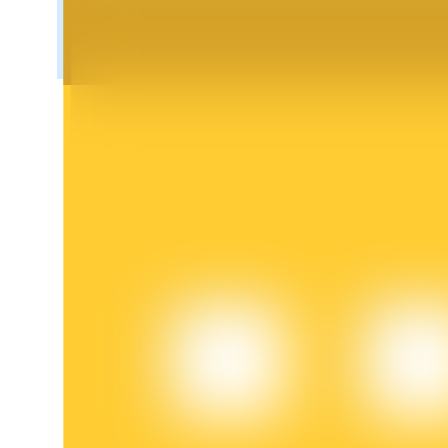
BTR-vergrendelingen
Exclusieve beleggingen voor BTR-houders
Leningen
Door crypto ondersteunde leenservice