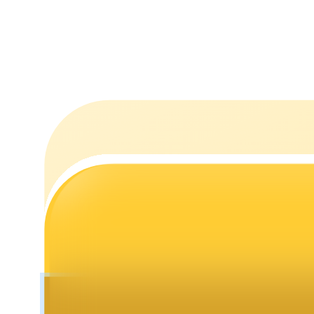
Uitzetten
Hoog rendement en directe toegang
Launchpool
Flexibel staken om populaire tokens te verdienen.