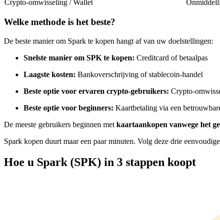
Crypto-omwisseling / Wallet
Onmiddell
Futures met USDC als onderpand
Welke methode is het beste?
De beste manier om Spark te kopen hangt af van uw doelstellingen:
Snelste manier om SPK te kopen:
Creditcard of betaalpas
Laagste kosten:
Bankoverschrijving of stablecoin-handel
Beste optie voor ervaren crypto-gebruikers:
Crypto-omwisse
Beste optie voor beginners:
Kaartbetaling via een betrouwba
Kopiëren Handel
De meeste gebruikers beginnen met
kaartaankopen vanwege het g
Sluit je aan bij top traders
Spark kopen duurt maar een paar minuten. Volg deze drie eenvoudige 
Hoe u Spark (SPK) in 3 stappen koopt