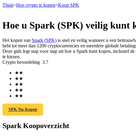
Thuis
>
Hoe crypto te kopen
>
Koop SPK
Hoe u Spark (SPK) veilig kunt 
Termijncontracten
Het kopen van
Spark (SPK)
is snel en veilig wanneer u een betrouw
hebt tot meer dan 1200 cryptocurrencies en meerdere globale betaling
Deze gids legt stap voor stap uit hoe u Spark kunt kopen, inclusief 
te kiezen.
Crypto beoordeling
3.7
★
★
★
★
★
★
★
★
USDT-futures
★
★
Futures met USDT als onderpand
SPK Nu Kopen
Spark Koopoverzicht