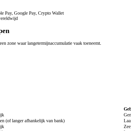
ple Pay, Google Pay, Crypto Wallet
wereldwijd
pen
 een zone waar langetermijnaccumulatie vaak toeneemt.
Geb
ijk
Gem
en (of langer afhankelijk van bank)
Laa
ijk
Zee