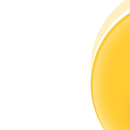
Word een Copy Trader
Geniet van winstdeling en copy trading commissies
Informatie
Big data-analyse inclusief handelsinformatie, enz.