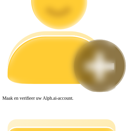
Gids
Futures-startgids
Handelsstrategieën
Leer hoe u winstgevend kunt blijven
Maak en verifieer uw Alph.ai-account.