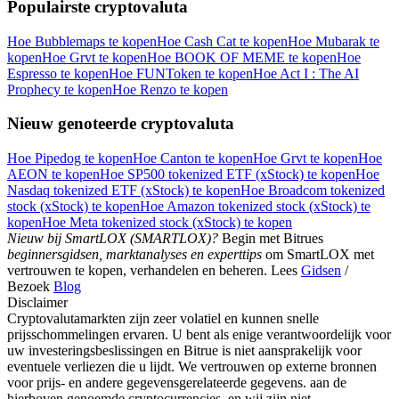
Populairste cryptovaluta
Hoe Bubblemaps te kopen
Hoe Cash Cat te kopen
Hoe Mubarak te
kopen
Hoe Grvt te kopen
Hoe BOOK OF MEME te kopen
Hoe
Espresso te kopen
Hoe FUNToken te kopen
Hoe Act I : The AI
Download de
Prophecy te kopen
Hoe Renzo te kopen
Bitrue-app
Nieuw genoteerde cryptovaluta
Hoe Pipedog te kopen
Hoe Canton te kopen
Hoe Grvt te kopen
Hoe
AEON te kopen
Hoe SP500 tokenized ETF (xStock) te kopen
Hoe
Nasdaq tokenized ETF (xStock) te kopen
Hoe Broadcom tokenized
stock (xStock) te kopen
Hoe Amazon tokenized stock (xStock) te
kopen
Hoe Meta tokenized stock (xStock) te kopen
Nieuw bij SmartLOX (SMARTLOX)?
Begin met Bitrues
Nederlands
beginnersgidsen, marktanalyses en experttips
om SmartLOX met
vertrouwen te kopen, verhandelen en beheren. Lees
Gidsen
/
Bezoek
Blog
Disclaimer
Cryptovalutamarkten zijn zeer volatiel en kunnen snelle
prijsschommelingen ervaren. U bent als enige verantwoordelijk voor
uw investeringsbeslissingen en Bitrue is niet aansprakelijk voor
eventuele verliezen die u lijdt. We vertrouwen op externe bronnen
voor prijs- en andere gegevensgerelateerde gegevens. aan de
hierboven genoemde cryptocurrencies, en wij zijn niet