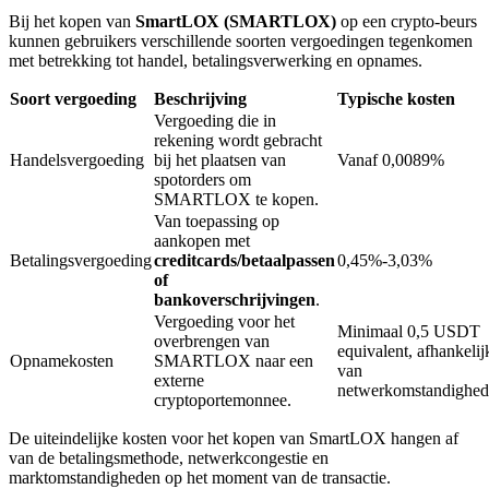
Bij het kopen van
SmartLOX (SMARTLOX)
op een crypto-beurs
kunnen gebruikers verschillende soorten vergoedingen tegenkomen
met betrekking tot handel, betalingsverwerking en opnames.
BTR-vergrendelingen
Soort vergoeding
Beschrijving
Typische kosten
Exclusieve beleggingen voor BTR-houders
Vergoeding die in
rekening wordt gebracht
Handelsvergoeding
bij het plaatsen van
Vanaf 0,0089%
spotorders om
SMARTLOX te kopen.
Van toepassing op
aankopen met
Betalingsvergoeding
creditcards/betaalpassen
0,45%-3,03%
of
bankoverschrijvingen
.
Vergoeding voor het
Leningen
Minimaal 0,5 USDT
overbrengen van
equivalent, afhankelij
Opnamekosten
SMARTLOX naar een
Door crypto ondersteunde leenservice
van
externe
netwerkomstandighe
cryptoportemonnee.
De uiteindelijke kosten voor het kopen van SmartLOX hangen af
van de betalingsmethode, netwerkcongestie en
marktomstandigheden op het moment van de transactie.