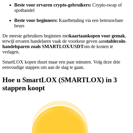
Word een Copy Trader
Beste voor ervaren crypto-gebruikers:
Crypto-swap of
spothandel
Geniet van winstdeling en copy trading commissies
Beste voor beginners:
Kaartbetaling via een betrouwbare
beurs
De meeste gebruikers beginnen met
kaartaankopen voor gemak
,
terwijl ervaren handelaren vaak de voorkeur geven aan
stablecoin-
handelsparen zoals SMARTLOX/USDT
om de kosten te
verlagen.
SmartLOX kopen duurt maar een paar minuten. Volg deze drie
eenvoudige stappen om aan de slag te gaan.
Informatie
Hoe u SmartLOX (SMARTLOX) in 3
Big data-analyse inclusief handelsinformatie, enz.
stappen koopt