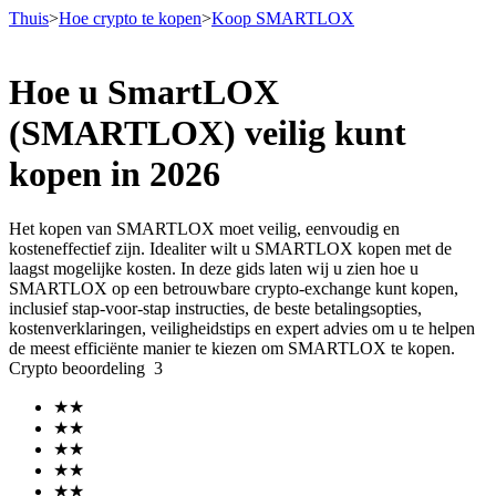
Thuis
>
Hoe crypto te kopen
>
Koop SMARTLOX
Hoe u SmartLOX
Termijncontracten
(SMARTLOX) veilig kunt
kopen in 2026
Het kopen van SMARTLOX moet veilig, eenvoudig en
kosteneffectief zijn. Idealiter wilt u SMARTLOX kopen met de
laagst mogelijke kosten. In deze gids laten wij u zien hoe u
SMARTLOX op een betrouwbare crypto-exchange kunt kopen,
inclusief stap-voor-stap instructies, de beste betalingsopties,
kostenverklaringen, veiligheidstips en expert advies om u te helpen
USDT-futures
de meest efficiënte manier te kiezen om SMARTLOX te kopen.
Crypto beoordeling
3
Futures met USDT als onderpand
★
★
★
★
★
★
★
★
★
★