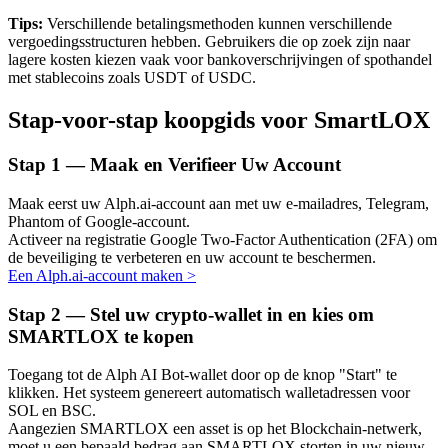
Tips:
Verschillende betalingsmethoden kunnen verschillende
vergoedingsstructuren hebben. Gebruikers die op zoek zijn naar
lagere kosten kiezen vaak voor bankoverschrijvingen of spothandel
met stablecoins zoals USDT of USDC.
Auto Invest
Stap-voor-stap koopgids voor SmartLOX
Grijp langetermijnwinst en flexibele belangen
Stap
1 —
Maak en Verifieer Uw Account
Maak eerst uw Alph.ai-account aan met uw e-mailadres, Telegram,
Phantom of Google-account.
Activeer na registratie Google Two-Factor Authentication (2FA) om
de beveiliging te verbeteren en uw account te beschermen.
Een Alph.ai-account maken
>
Stap
2 —
Stel uw crypto-wallet in en kies om
Leer staken
SMARTLOX te kopen
Meer informatie over het verdienen van passief inkomen
Toegang tot de Alph AI Bot-wallet door op de knop "Start" te
klikken. Het systeem genereert automatisch walletadressen voor
Bitrue
AI
SOL en BSC.
Aangezien SMARTLOX een asset is op het Blockchain-netwerk,
moet u een bepaald bedrag aan SMARTLOX storten in uw nieuw