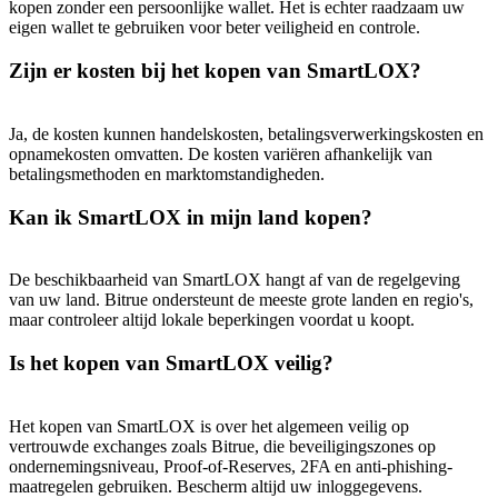
USDT New User Exclusive 10% APR
kopen zonder een persoonlijke wallet. Het is echter raadzaam uw
eigen wallet te gebruiken voor beter veiligheid en controle.
USDT Flexible Staking | Daily Rewards
Zijn er kosten bij het kopen van SmartLOX?
Ja, de kosten kunnen handelskosten, betalingsverwerkingskosten en
BTC New User Exclusive: 6.5% APR
opnamekosten omvatten. De kosten variëren afhankelijk van
betalingsmethoden en marktomstandigheden.
BTC Flexible Staking | Daily Rewards
Kan ik SmartLOX in mijn land kopen?
De beschikbaarheid van SmartLOX hangt af van de regelgeving
van uw land. Bitrue ondersteunt de meeste grote landen en regio's,
maar controleer altijd lokale beperkingen voordat u koopt.
Is het kopen van SmartLOX veilig?
Meer evenementen
Het kopen van SmartLOX is over het algemeen veilig op
Win prijzen en exclusieve beloningen
vertrouwde exchanges zoals Bitrue, die beveiligingszones op
ondernemingsniveau, Proof-of-Reserves, 2FA en anti-phishing-
Log in
Aanmelden
maatregelen gebruiken. Bescherm altijd uw inloggegevens.