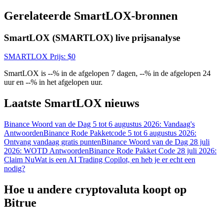
Gerelateerde SmartLOX-bronnen
SmartLOX (SMARTLOX) live prijsanalyse
SMARTLOX
Prijs
: $
0
SmartLOX is --% in de afgelopen 7 dagen, --% in de afgelopen 24
uur en --% in het afgelopen uur.
Log in
Aanmelden
Laatste SmartLOX nieuws
Binance Woord van de Dag 5 tot 6 augustus 2026: Vandaag's
Antwoorden
Binance Rode Pakketcode 5 tot 6 augustus 2026:
Ontvang vandaag gratis punten
Binance Woord van de Dag 28 juli
2026: WOTD Antwoorden
Binance Rode Pakket Code 28 juli 2026:
Claim Nu
Wat is een AI Trading Copilot, en heb je er echt een
nodig?
Beloningscentrum
Hoe u andere cryptovaluta koopt op
Bitrue