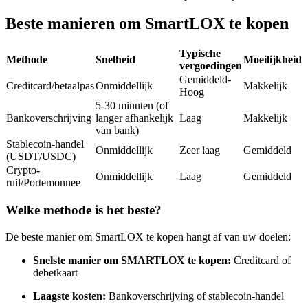
Futures met USDC als onderpand
Beste manieren om SmartLOX te kopen
Typische
Methode
Snelheid
Moeilijkheid
vergoedingen
Gemiddeld-
Creditcard/betaalpas
Onmiddellijk
Makkelijk
Hoog
5-30 minuten (of
Bankoverschrijving
langer afhankelijk
Laag
Makkelijk
van bank)
Stablecoin-handel
Onmiddellijk
Zeer laag
Gemiddeld
Kopiëren Handel
(USDT/USDC)
Crypto-
Onmiddellijk
Laag
Gemiddeld
Sluit je aan bij top traders
ruil/Portemonnee
Welke methode is het beste?
De beste manier om SmartLOX te kopen hangt af van uw doelen:
Snelste manier om SMARTLOX te kopen:
Creditcard of
debetkaart
Laagste kosten:
Bankoverschrijving of stablecoin-handel