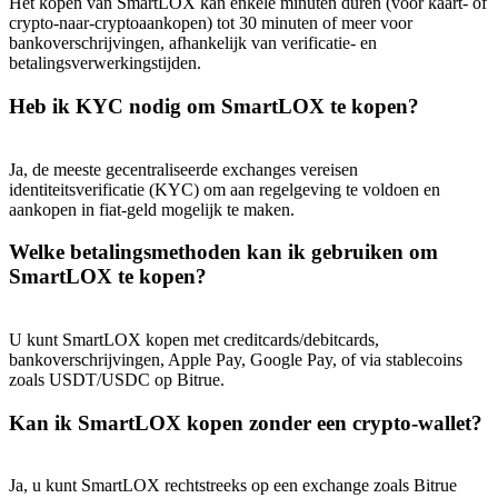
Het kopen van SmartLOX kan enkele minuten duren (voor kaart- of
Deposit & Trade BTC to Share 25000 USDT prize pool!
crypto-naar-cryptoaankopen) tot 30 minuten of meer voor
bankoverschrijvingen, afhankelijk van verificatie- en
betalingsverwerkingstijden.
Heb ik KYC nodig om SmartLOX te kopen?
Deposit CASHCAT & Win
Share 500000 CASHCAT prize pool
Ja, de meeste gecentraliseerde exchanges vereisen
identiteitsverificatie (KYC) om aan regelgeving te voldoen en
aankopen in fiat-geld mogelijk te maken.
Exclusive for BitMart Users
Welke betalingsmethoden kan ik gebruiken om
SmartLOX te kopen?
Register & Trade to Win 500,000 USDT
U kunt SmartLOX kopen met creditcards/debitcards,
bankoverschrijvingen, Apple Pay, Google Pay, of via stablecoins
Precious Metals Trading Carnival
zoals USDT/USDC op Bitrue.
Trade Gold & Silver · 33,333 USDT Bonus
Kan ik SmartLOX kopen zonder een crypto-wallet?
Ja, u kunt SmartLOX rechtstreeks op een exchange zoals Bitrue