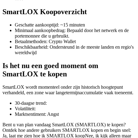
SmartLOX Koopoverzicht
Geschatte aankooptijd
:
~15 minuten
COIN-M-futures
Minimaal aankoopbedrag
:
Bepaald door het netwerk en de
portemonnee die u gebruikt.
Cryptocurrency-futures
Betaalmethoden
:
Crypto Wallet
Beschikbaarheid
:
Ondersteund in de meeste landen en regio's
wereldwijd
TradFi
Is het nu een goed moment om
Derivaten voor aandelen, forex, edelmetalen en grondstoffen
SmartLOX te kopen
SmartLOX wordt momenteel onder zijn historisch hoogtepunt
verhandeld, een zone waar langetermijnaccumulatie vaak toeneemt.
30-daagse trend
:
Volatiliteit
:
Marktsentiment
:
Angst
Bent u van plan vandaag SmartLOX (SMARTLOX) te kopen?
Ontdek hoe andere gebruikers SMARTLOX kopen en begin snel:
USDC-futures
Ja, laat me zien hoe ik SMARTLOX koop
Nee, ik kijk alleen maar