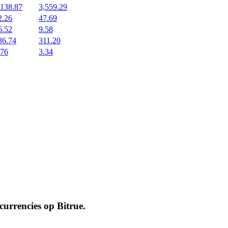
,138.87
3,559.29
2.26
47.69
6.52
9.58
36.74
311.20
.76
3.34
ocurrencies op
Bitrue
.