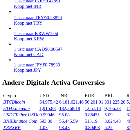
1
ustc
naar
INR
₹
0.47591
Koop met INR
Verdienen
1
ustc
naar
TRY
₺
0.23859
Koop met TRY
1
ustc
naar
KRW
₩
7.04
Koop met KRW
1
ustc
naar
CAD
$
0.00697
Koop met CAD
1
ustc
naar
JPY
¥
0.78939
Koop met JPY
Macht varkentje
Andere Digitale Activa Conversies
Verdien dagelijks competitieve beloningen
Crypto
USD
INR
EUR
BRL
R
BTC
Bitcoin
64,975.42
6,181,621.46
56,201.91
331,225.20
5
ETH
Ethereum
1,915.83
182,268.18
1,657.14
9,766.33
1
USDT
Tether USDt
0.99946
95.08
0.86451
5.09
8
BNB
Binance Coin
593.30
56,445.59
513.19
3,024.48
4
XRP
XRP
1.03
98.43
0.89498
5.27
8