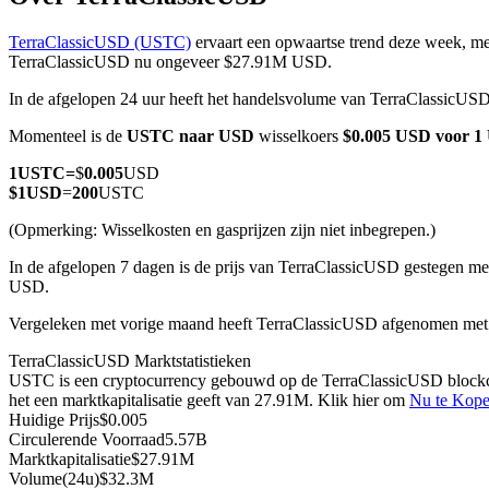
TerraClassicUSD (USTC)
ervaart een opwaartse trend deze week, me
TerraClassicUSD nu ongeveer $27.91M USD.
In de afgelopen 24 uur heeft het handelsvolume van TerraClassicU
COIN-M-futures
Momenteel is de
USTC naar USD
wisselkoers
$0.005 USD voor 
Cryptocurrency-futures
1
USTC
=
$
0.005
USD
$
1
USD
=
200
USTC
TradFi
(Opmerking: Wisselkosten en gasprijzen zijn niet inbegrepen.)
Derivaten voor aandelen, forex, edelmetalen en grondstoffen
In de afgelopen 7 dagen is de prijs van TerraClassicUSD gestegen me
USD.
Vergeleken met vorige maand heeft TerraClassicUSD afgenomen me
TerraClassicUSD Marktstatistieken
USTC is een cryptocurrency gebouwd op de TerraClassicUSD blockcha
het een marktkapitalisatie geeft van 27.91M. Klik hier om
Nu te Kop
Huidige Prijs
$
0.005
Circulerende Voorraad
5.57B
Marktkapitalisatie
$
27.91M
USDC-futures
Volume(24u)
$
32.3M