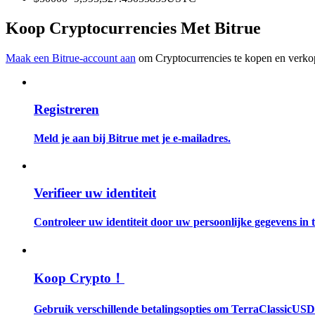
Word een Copy Trader
Koop Cryptocurrencies Met Bitrue
Geniet van winstdeling en copy trading commissies
Maak een Bitrue-account aan
om Cryptocurrencies te kopen en verkop
Registreren
Meld je aan bij Bitrue met je e-mailadres.
Informatie
Verifieer uw identiteit
Big data-analyse inclusief handelsinformatie, enz.
Controleer uw identiteit door uw persoonlijke gegevens in te
Koop Crypto！
Gebruik verschillende betalingsopties om TerraClassicUSD