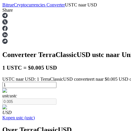
Bitrue
Cryptocurrencies Converter
USTC
naar
USD
Share
Termijncontracten
Converteer TerraClassicUSD
ustc
naar Uni
1 USTC = $0.005 USD
USTC naar USD: 1 TerraClassicUSD converteert naar $0.005 USD o
USDT-futures
ustc
ustc
Futures met USDT als onderpand
USD
Kopen
ustc
(
ustc
)
Over TerraClassicUSD