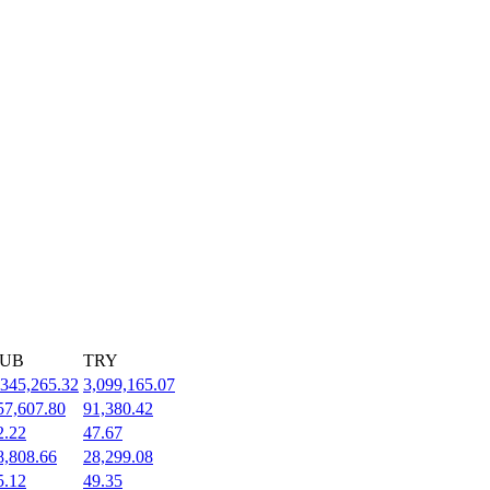
UB
TRY
,345,265.32
3,099,165.07
57,607.80
91,380.42
2.22
47.67
8,808.66
28,299.08
5.12
49.35