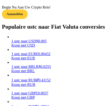
Begin Nu Aan Uw Crypto Reis!
Gids
Aanmelden
Futures-startgids
Populaire ustc naar Fiat Valuta conversies
1
ustc
naar
USD
$
0.005
Koop met USD
1
ustc
naar
EUR
€
0.00432
Koop met EUR
1
ustc
naar
BRL
R$
0.0255
Handelsstrategieën
Koop met BRL
Leer hoe u winstgevend kunt blijven
1
ustc
naar
RUB
₽
0.41152
Koop met RUB
1
ustc
naar
GBP
£
0.0037
Koop met GBP