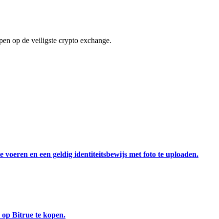
en op de veiligste crypto exchange.
 voeren en een geldig identiteitsbewijs met foto te uploaden.
 op Bitrue te kopen.