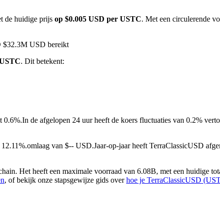
t de huidige prijs
op $0.005 USD per USTC
. Met een circulerende v
SD $32.3M USD bereikt
1 USTC
. Dit betekent:
t 0.6%.
In de afgelopen 24 uur heeft de koers fluctuaties van 0.2% ve
t 12.11%.omlaag van $-- USD.
Jaar-op-jaar heeft TerraClassicUSD af
in. Het heeft een maximale voorraad van 6.08B, met een huidige tota
en
, of bekijk onze stapsgewijze gids over
hoe je TerraClassicUSD (UST