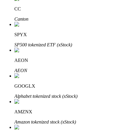
CC
BTR-vergrendelingen
Canton
Exclusieve beleggingen voor BTR-houders
SPYX
SP500 tokenized ETF (xStock)
AEON
AEON
GOOGLX
Leningen
Alphabet tokenized stock (xStock)
Door crypto ondersteunde leenservice
AMZNX
Amazon tokenized stock (xStock)