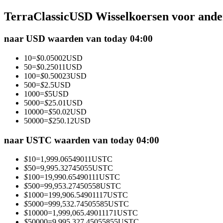
Futures met USDC als onderpand
TerraClassicUSD Wisselkoersen voor ande
naar USD waarden van today 04:00
10
=
$
0.05002
USD
50
=
$
0.25011
USD
100
=
$
0.50023
USD
500
=
$
2.5
USD
1000
=
$
5
USD
5000
=
$
25.01
USD
10000
=
$
50.02
USD
Kopiëren Handel
50000
=
$
250.12
USD
Sluit je aan bij top traders
naar USTC waarden van today 04:00
$
10
=
1,999.06549011
USTC
$
50
=
9,995.32745055
USTC
$
100
=
19,990.65490111
USTC
$
500
=
99,953.27450558
USTC
$
1000
=
199,906.54901117
USTC
$
5000
=
999,532.74505585
USTC
$
10000
=
1,999,065.49011171
USTC
$
50000
=
9,995,327.45055855
USTC