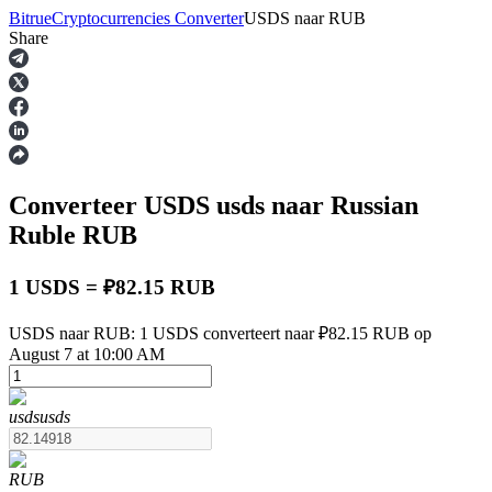
Bitrue
Cryptocurrencies Converter
USDS
naar
RUB
Share
Termijncontracten
Converteer USDS
usds
naar Russian
Ruble
RUB
1 USDS = ₽82.15 RUB
USDT-futures
USDS naar RUB: 1 USDS converteert naar ₽82.15 RUB op
August 7 at 10:00 AM
Futures met USDT als onderpand
usds
usds
RUB