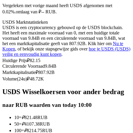
Vergeleken met vorige maand heeft USDS afgenomen met
Futures met USDC als onderpand
0.02%.omlaag van ₽-- RUB.
USDS Marktstatistieken
USDS is een cryptocurrency gebouwd op de USDS blockchain.
Het heeft een maximale voorraad van 0, met een huidige totale
voorraad van 9.84B en een circulerende voorraad van 9.84B, wat
het een marktkapitalisatie geeft van 807.92B. Klik hier om
Nu te
Kopen
, of bekijk onze stapsgewijze gids over
hoe je USDS (USDS)
veilig en eenvoudig kunt kopen
.
Huidige Prijs
₽
82.15
Circulerende Voorraad
9.84B
Kopiëren Handel
Marktkapitalisatie
₽
807.92B
Sluit je aan bij top traders
Volume(24u)
₽
48.72K
USDS Wisselkoersen voor ander bedrag
naar RUB waarden van today 10:00
10
=
₽
821.48
RUB
50
=
₽
4107.38
RUB
100
=
₽
8214.75
RUB