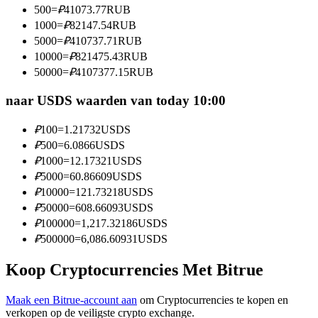
500
=
₽
41073.77
RUB
Word een Copy Trader
1000
=
₽
82147.54
RUB
Geniet van winstdeling en copy trading commissies
5000
=
₽
410737.71
RUB
10000
=
₽
821475.43
RUB
50000
=
₽
4107377.15
RUB
naar USDS waarden van today 10:00
₽
100
=
1.21732
USDS
₽
500
=
6.0866
USDS
₽
1000
=
12.17321
USDS
₽
5000
=
60.86609
USDS
Informatie
₽
10000
=
121.73218
USDS
Big data-analyse inclusief handelsinformatie, enz.
₽
50000
=
608.66093
USDS
₽
100000
=
1,217.32186
USDS
₽
500000
=
6,086.60931
USDS
Koop Cryptocurrencies Met Bitrue
Maak een Bitrue-account aan
om Cryptocurrencies te kopen en
verkopen op de veiligste crypto exchange.