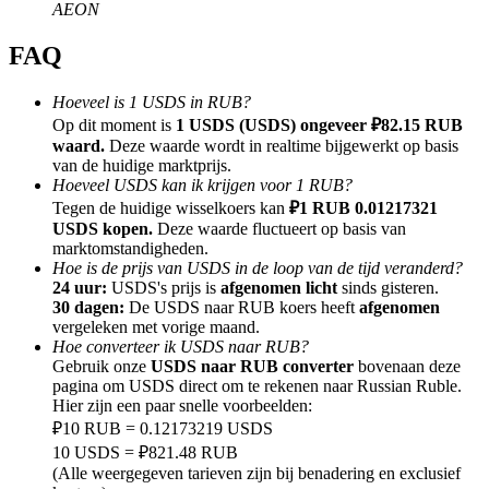
AEON
FAQ
Hoeveel is 1 USDS in RUB?
Doorverwijzing
Op dit moment is
1 USDS (USDS) ongeveer ₽82.15 RUB
waard.
Deze waarde wordt in realtime bijgewerkt op basis
Nodig een vriend uit om contante beloningen te ontvangen
van de huidige marktprijs.
Hoeveel USDS kan ik krijgen voor 1 RUB?
BTC Welcome Rewards
Tegen de huidige wisselkoers kan
₽1 RUB 0.01217321
USDS kopen.
Deze waarde fluctueert op basis van
marktomstandigheden.
Hoe is de prijs van USDS in de loop van de tijd veranderd?
24 uur:
USDS's prijs is
afgenomen licht
sinds gisteren.
30 dagen:
De USDS naar RUB koers heeft
afgenomen
vergeleken met vorige maand.
Hoe converteer ik USDS naar RUB?
Gebruik onze
USDS naar RUB converter
bovenaan deze
pagina om USDS direct om te rekenen naar Russian Ruble.
Hier zijn een paar snelle voorbeelden:
₽10 RUB = 0.12173219 USDS
10 USDS = ₽821.48 RUB
BTC Welcome Rewards
(Alle weergegeven tarieven zijn bij benadering en exclusief