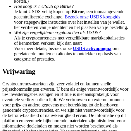
kosten.)
Deposit & Trade BTC to Share 25000 USDT prize pool!
Hoe koop ik 1 USDS op Bitrue?
Je kunt USDS veilig kopen op
Bitrue
, een toonaangevende
gecentraliseerde exchange.
Bezoek onze USDS koopgids
voor stapsgewijze instructies over het instellen van je wallet,
het verifiëren van je identiteit en het plaatsen van je bestelling.
Deposit CASHCAT & Win
Wat zijn vergelijkbare crypto-activa als USDS?
Share 500000 CASHCAT prize pool
Als je cryptocurrencies met vergelijkbare marktkapitalisaties
of kenmerken verkent, kijk dan naar:
Voor meer details, bezoek onze
USDS activapagina
om
gerelateerde munten en altcoins te ontdekken op basis van
categorie of prestaties.
Exclusive for BitMart Users
Vrijwaring
Register & Trade to Win 500,000 USDT
Cryptocurrency-markten zijn zeer volatiel en kunnen snelle
prijsschommelingen ervaren. U bent als enige verantwoordelijk voor
uw investeringsbeslissingen en Bitrue is niet aansprakelijk voor
Precious Metals Trading Carnival
eventuele verliezen die u lijdt. We vertrouwen op externe bronnen
voor prijs- en andere gegevens met betrekking tot de hierboven
Trade Gold & Silver · 33,333 USDT Bonus
genoemde cryptocurrencies, en we zijn niet verantwoordelijk voor
de betrouwbaarheid of nauwkeurigheid ervan. De informatie op dit
platform en eventuele bijbehorende materialen zijn uitsluitend voor
informatieve doeleinden en mogen niet worden beschouwd als