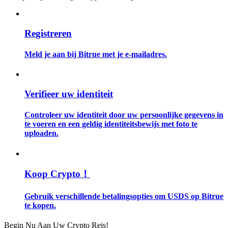
Gids
Registreren
Futures-startgids
Meld je aan bij Bitrue met je e-mailadres.
Verifieer uw identiteit
Controleer uw identiteit door uw persoonlijke gegevens in
te voeren en een geldig identiteitsbewijs met foto te
uploaden.
Handelsstrategieën
Leer hoe u winstgevend kunt blijven
Koop Crypto！
Gebruik verschillende betalingsopties om USDS op Bitrue
te kopen.
Begin Nu Aan Uw Crypto Reis!