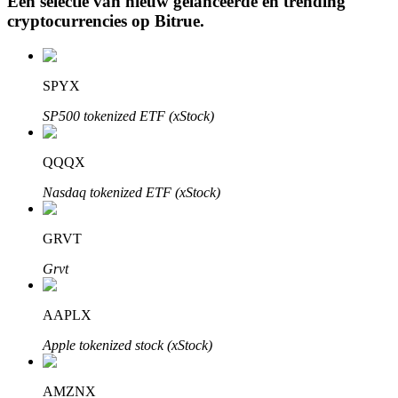
Een selectie van nieuw gelanceerde en trending
cryptocurrencies op
Bitrue
.
Auto Invest
SPYX
Grijp langetermijnwinst en flexibele belangen
SP500 tokenized ETF (xStock)
QQQX
Nasdaq tokenized ETF (xStock)
GRVT
Grvt
Leer staken
AAPLX
Meer informatie over het verdienen van passief inkomen
Apple tokenized stock (xStock)
Bitrue
AI
AMZNX