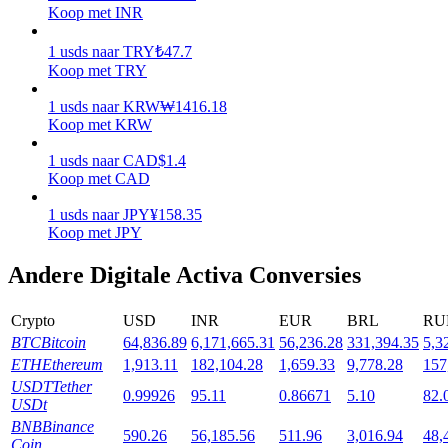
Koop met INR
Uitzetten
1
usds
naar
TRY
₺
47.7
Hoog rendement en directe toegang
Koop met TRY
1
usds
naar
KRW
₩
1416.18
Koop met KRW
1
usds
naar
CAD
$
1.4
Koop met CAD
1
usds
naar
JPY
¥
158.35
Koop met JPY
Andere Digitale Activa Conversies
Launchpool
Flexibel staken om populaire tokens te verdienen.
Crypto
USD
INR
EUR
BRL
RU
BTC
Bitcoin
64,836.89
6,171,665.31
56,236.28
331,394.35
5,3
ETH
Ethereum
1,913.11
182,104.28
1,659.33
9,778.28
157
USDT
Tether
0.99926
95.11
0.86671
5.10
82.
USDt
BNB
Binance
590.26
56,185.56
511.96
3,016.94
48,
Coin