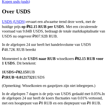
Kopen
usds
(
usds
)
Over USDS
USDS (USDS)
ervaart een afwaartse trend deze week, met de
COIN-M-futures
huidige prijs
op ₽82.15 RUB per USDS
. Met een circulerende
Cryptocurrency-futures
voorraad van 9.84B USDS, bedraagt de totale marktkapitalisatie van
USDS nu ongeveer ₽807.92B RUB.
In de afgelopen 24 uur heeft het handelsvolume van USDS
TradFi
₽48.72K RUB bereikt
Derivaten voor aandelen, forex, edelmetalen en grondstoffen
Momenteel is de
USDS naar RUB
wisselkoers
₽82.15 RUB voor
1 USDS
. Dit betekent:
1
USDS
=
₽
82.15
RUB
₽
1
RUB
=
0.01217321
USDS
(Opmerking: Wisselkosten en gasprijzen zijn niet inbegrepen.)
In de afgelopen 7 dagen is de prijs van USDS gedaald met 0.05%.
In
de afgelopen 24 uur heeft de koers fluctuaties van 0.01% vertoond,
met een hoogtepunt van ₽0 RUB en een dieptepunt van ₽0 RUB.
USDC-futures