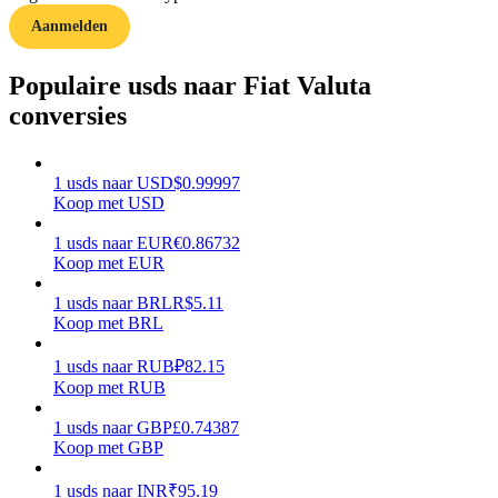
Aanmelden
Verdienen
Populaire usds naar Fiat Valuta
conversies
1
usds
naar
USD
$
0.99997
Koop met USD
1
usds
naar
EUR
€
0.86732
Koop met EUR
Macht varkentje
1
usds
naar
BRL
R$
5.11
Verdien dagelijks competitieve beloningen
Koop met BRL
1
usds
naar
RUB
₽
82.15
Koop met RUB
1
usds
naar
GBP
£
0.74387
Koop met GBP
1
usds
naar
INR
₹
95.19