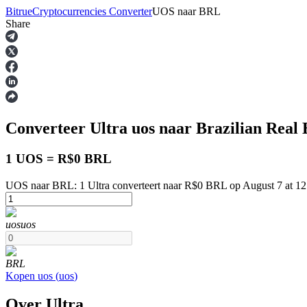
Bitrue
Cryptocurrencies Converter
UOS
naar
BRL
Share
Termijncontracten
Converteer Ultra
uos
naar Brazilian Real
1 UOS = R$0 BRL
UOS naar BRL: 1 Ultra converteert naar R$0 BRL op August 7 at 1
USDT-futures
uos
uos
Futures met USDT als onderpand
BRL
Kopen
uos
(
uos
)
Over Ultra