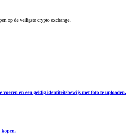
en op de veiligste crypto exchange.
 voeren en een geldig identiteitsbewijs met foto te uploaden.
e kopen.