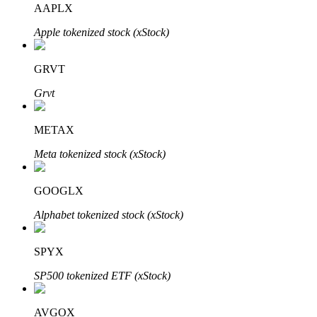
AAPLX
Apple tokenized stock (xStock)
BTR-vergrendelingen
Exclusieve beleggingen voor BTR-houders
GRVT
Grvt
METAX
Meta tokenized stock (xStock)
GOOGLX
Leningen
Alphabet tokenized stock (xStock)
Door crypto ondersteunde leenservice
SPYX
SP500 tokenized ETF (xStock)
AVGOX