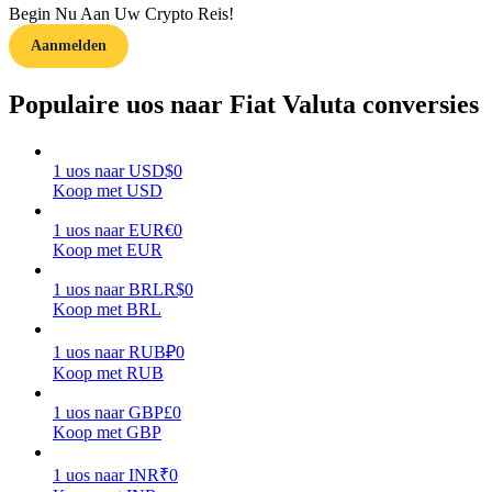
Begin Nu Aan Uw Crypto Reis!
Aanmelden
Gids
Futures-startgids
Populaire uos naar Fiat Valuta conversies
1
uos
naar
USD
$
0
Koop met USD
1
uos
naar
EUR
€
0
Koop met EUR
1
uos
naar
BRL
R$
0
Koop met BRL
Handelsstrategieën
Leer hoe u winstgevend kunt blijven
1
uos
naar
RUB
₽
0
Koop met RUB
1
uos
naar
GBP
£
0
Koop met GBP
1
uos
naar
INR
₹
0