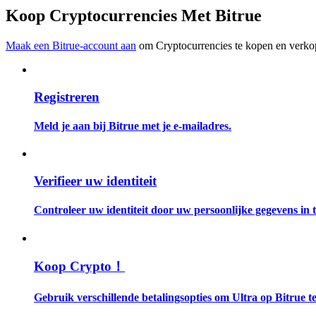
Word een Copy Trader
Koop Cryptocurrencies Met Bitrue
Geniet van winstdeling en copy trading commissies
Maak een Bitrue-account aan
om Cryptocurrencies te kopen en verkop
Registreren
Meld je aan bij Bitrue met je e-mailadres.
Informatie
Verifieer uw identiteit
Big data-analyse inclusief handelsinformatie, enz.
Controleer uw identiteit door uw persoonlijke gegevens in te
Koop Crypto！
Gebruik verschillende betalingsopties om Ultra op Bitrue t