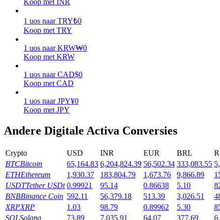
Koop met INR
Verdienen
1
uos
naar
TRY
₺
0
Koop met TRY
1
uos
naar
KRW
₩
0
Koop met KRW
1
uos
naar
CAD
$
0
Koop met CAD
1
uos
naar
JPY
¥
0
Koop met JPY
Macht varkentje
Andere Digitale Activa Conversies
Verdien dagelijks competitieve beloningen
Crypto
USD
INR
EUR
BRL
R
BTC
Bitcoin
65,164.83
6,204,824.39
56,502.34
333,083.55
5
ETH
Ethereum
1,930.37
183,804.79
1,673.76
9,866.89
1
USDT
Tether USDt
0.99921
95.14
0.86638
5.10
8
BNB
Binance Coin
592.11
56,379.18
513.39
3,026.51
4
XRP
XRP
1.03
98.79
0.89962
5.30
8
SOL
Solana
73.89
7,035.91
64.07
377.69
6