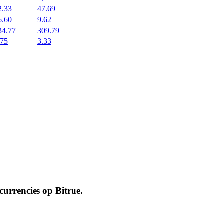
2.33
47.69
6.60
9.62
34.77
309.79
.75
3.33
ocurrencies op
Bitrue
.