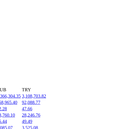
UB
TRY
,366,304.35
3,108,703.82
58,965.40
92,088.77
2.28
47.66
8,760.10
28,246.76
5.44
49.49
,085.07
3,525.08