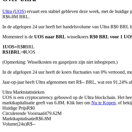
Ultra (UOS)
ervaart een stabiel gebleven deze week, met de huidige p
R$6.8M BRL.
In de afgelopen 24 uur heeft het handelsvolume van Ultra R$0 BRL b
COIN-M-futures
Momenteel is de
UOS naar BRL
wisselkoers
R$0 BRL voor 1 UO
Cryptocurrency-futures
1
UOS
=
R$
0
BRL
R$
1
BRL
=
0
UOS
TradFi
(Opmerking: Wisselkosten en gasprijzen zijn niet inbegrepen.)
Derivaten voor aandelen, forex, edelmetalen en grondstoffen
In de afgelopen 24 uur heeft de koers fluctuaties van 0% vertoond,
Jaar-op-jaar heeft Ultra afgenomen met R$-- BRL, wat een 91.24% a
Ultra Marktstatistieken
UOS is een cryptocurrency gebouwd op de Ultra blockchain. Het heef
marktkapitalisatie geeft van 6.8M. Klik hier om
Nu te Kopen
, of bek
Huidige Prijs
R$
0
Circulerende Voorraad
479.62M
Marktkapitalisatie
R$
6.8M
Volume(24u)
R$
--
USDC-futures