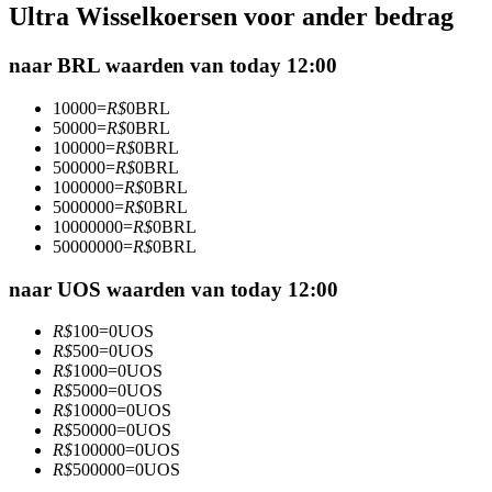
Ultra Wisselkoersen voor ander bedrag
Futures met USDC als onderpand
naar BRL waarden van today 12:00
10000
=
R$
0
BRL
50000
=
R$
0
BRL
100000
=
R$
0
BRL
500000
=
R$
0
BRL
1000000
=
R$
0
BRL
5000000
=
R$
0
BRL
10000000
=
R$
0
BRL
50000000
=
R$
0
BRL
Kopiëren Handel
Sluit je aan bij top traders
naar UOS waarden van today 12:00
R$
100
=
0
UOS
R$
500
=
0
UOS
R$
1000
=
0
UOS
R$
5000
=
0
UOS
R$
10000
=
0
UOS
R$
50000
=
0
UOS
R$
100000
=
0
UOS
R$
500000
=
0
UOS