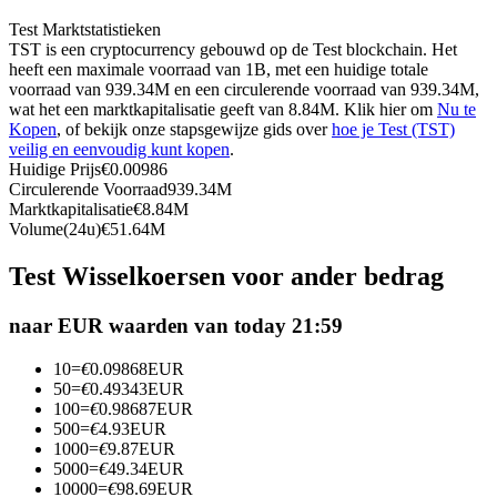
Futures met USDC als onderpand
Test Marktstatistieken
TST is een cryptocurrency gebouwd op de Test blockchain. Het
heeft een maximale voorraad van 1B, met een huidige totale
voorraad van 939.34M en een circulerende voorraad van 939.34M,
wat het een marktkapitalisatie geeft van 8.84M. Klik hier om
Nu te
Kopen
, of bekijk onze stapsgewijze gids over
hoe je Test (TST)
veilig en eenvoudig kunt kopen
.
Huidige Prijs
€
0.00986
Circulerende Voorraad
939.34M
Marktkapitalisatie
€
8.84M
Volume(24u)
€
51.64M
Kopiëren Handel
Test Wisselkoersen voor ander bedrag
Sluit je aan bij top traders
naar EUR waarden van today 21:59
10
=
€
0.09868
EUR
50
=
€
0.49343
EUR
100
=
€
0.98687
EUR
500
=
€
4.93
EUR
1000
=
€
9.87
EUR
5000
=
€
49.34
EUR
10000
=
€
98.69
EUR