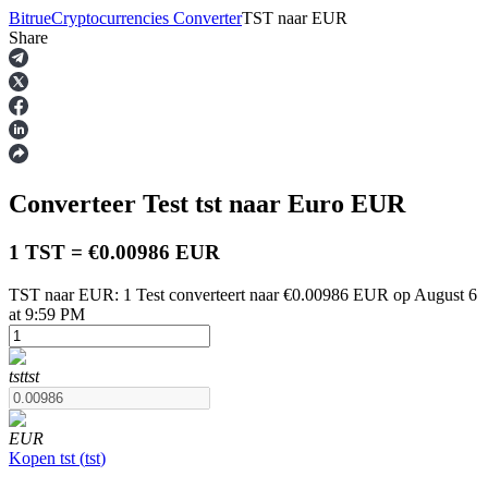
Bitrue
Cryptocurrencies Converter
TST
naar
EUR
Share
Termijncontracten
Converteer Test
tst
naar Euro
EUR
1 TST = €0.00986 EUR
TST naar EUR: 1 Test converteert naar €0.00986 EUR op August 6
at 9:59 PM
USDT-futures
Futures met USDT als onderpand
tst
tst
EUR
Kopen
tst
(
tst
)