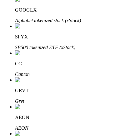
GOOGLX
Alphabet tokenized stock (xStock)
Auto Invest
SPYX
Grijp langetermijnwinst en flexibele belangen
SP500 tokenized ETF (xStock)
CC
Canton
GRVT
Grvt
Leer staken
Meer informatie over het verdienen van passief inkomen
AEON
Bitrue
AI
AEON