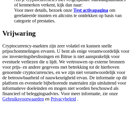
Share 500000 CASHCAT prize pool
of kenmerken verkent, kijk dan naar:
Voor meer details, bezoek onze
Test activapagina
om
gerelateerde munten en altcoins te ontdekken op basis van
categorie of prestaties.
Exclusive for BitMart Users
Vrijwaring
Register & Trade to Win 500,000 USDT
Cryptocurrency-markten zijn zeer volatiel en kunnen snelle
prijsschommelingen ervaren. U bent als enige verantwoordelijk voor
uw investeringsbeslissingen en Bitrue is niet aansprakelijk voor
eventuele verliezen die u lijdt. We vertrouwen op externe bronnen
Precious Metals Trading Carnival
voor prijs- en andere gegevens met betrekking tot de hierboven
genoemde cryptocurrencies, en we zijn niet verantwoordelijk voor
Trade Gold & Silver · 33,333 USDT Bonus
de betrouwbaarheid of nauwkeurigheid ervan. De informatie op dit
platform en eventuele bijbehorende materialen zijn uitsluitend voor
informatieve doeleinden en mogen niet worden beschouwd als
financieel of beleggingsadvies. Voor meer informatie, zie onze
USDT New User Exclusive 10% APR
Gebruiksvoorwaarden
en
Privacybeleid
.
USDT Flexible Staking | Daily Rewards