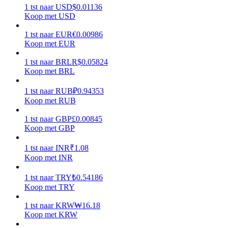
1
tst
naar
USD
$
0.01136
Koop met USD
Verdienen
1
tst
naar
EUR
€
0.00986
Koop met EUR
1
tst
naar
BRL
R$
0.05824
Koop met BRL
1
tst
naar
RUB
₽
0.94353
Koop met RUB
1
tst
naar
GBP
£
0.00845
Macht varkentje
Koop met GBP
Verdien dagelijks competitieve beloningen
1
tst
naar
INR
₹
1.08
Koop met INR
1
tst
naar
TRY
₺
0.54186
Koop met TRY
1
tst
naar
KRW
₩
16.18
Koop met KRW