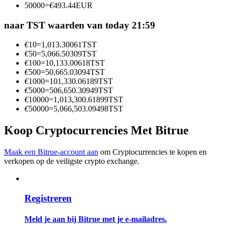
50000
=
€
493.44
EUR
Word een Copy Trader
naar TST waarden van today 21:59
Geniet van winstdeling en copy trading commissies
€
10
=
1,013.30061
TST
€
50
=
5,066.50309
TST
€
100
=
10,133.00618
TST
€
500
=
50,665.03094
TST
€
1000
=
101,330.06189
TST
€
5000
=
506,650.30949
TST
€
10000
=
1,013,300.61899
TST
€
50000
=
5,066,503.09498
TST
Koop Cryptocurrencies Met Bitrue
Informatie
Big data-analyse inclusief handelsinformatie, enz.
Maak een Bitrue-account aan
om Cryptocurrencies te kopen en
verkopen op de veiligste crypto exchange.
Registreren
Meld je aan bij Bitrue met je e-mailadres.