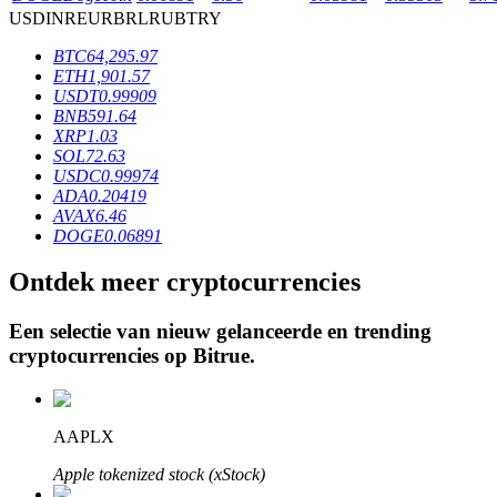
USD
INR
EUR
BRL
RUB
TRY
BTC
64,295.97
BTR-vergrendelingen
ETH
1,901.57
USDT
0.99909
Exclusieve beleggingen voor BTR-houders
BNB
591.64
XRP
1.03
SOL
72.63
USDC
0.99974
ADA
0.20419
AVAX
6.46
DOGE
0.06891
Ontdek meer cryptocurrencies
Een selectie van nieuw gelanceerde en trending
Leningen
cryptocurrencies op
Bitrue
.
Door crypto ondersteunde leenservice
AAPLX
Apple tokenized stock (xStock)