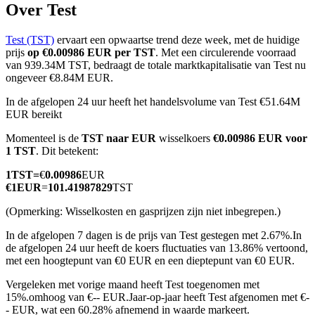
Over Test
Test (TST)
ervaart een opwaartse trend deze week, met de huidige
prijs
op €0.00986 EUR per TST
. Met een circulerende voorraad
COIN-M-futures
van 939.34M TST, bedraagt de totale marktkapitalisatie van Test nu
ongeveer €8.84M EUR.
Cryptocurrency-futures
In de afgelopen 24 uur heeft het handelsvolume van Test €51.64M
EUR bereikt
Momenteel is de
TST naar EUR
wisselkoers
€0.00986 EUR voor
TradFi
1 TST
. Dit betekent:
Derivaten voor aandelen, forex, edelmetalen en grondstoffen
1
TST
=
€
0.00986
EUR
€
1
EUR
=
101.41987829
TST
(Opmerking: Wisselkosten en gasprijzen zijn niet inbegrepen.)
In de afgelopen 7 dagen is de prijs van Test gestegen met 2.67%.
In
de afgelopen 24 uur heeft de koers fluctuaties van 13.86% vertoond,
met een hoogtepunt van €0 EUR en een dieptepunt van €0 EUR.
Vergeleken met vorige maand heeft Test toegenomen met
15%.omhoog van €-- EUR.
Jaar-op-jaar heeft Test afgenomen met €-
USDC-futures
- EUR, wat een 60.28% afnemend in waarde markeert.