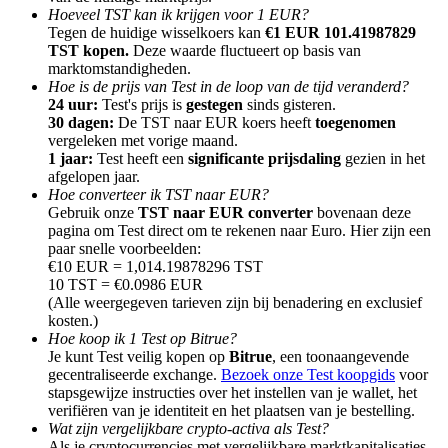
Hoeveel TST kan ik krijgen voor 1 EUR?
Tegen de huidige wisselkoers kan
€1 EUR 101.41987829
TST kopen.
Deze waarde fluctueert op basis van
marktomstandigheden.
Hoe is de prijs van Test in de loop van de tijd veranderd?
24 uur:
Test's prijs is
gestegen
sinds gisteren.
Doorverwijzing
30 dagen:
De TST naar EUR koers heeft
toegenomen
vergeleken met vorige maand.
Nodig een vriend uit om contante beloningen te ontvangen
1 jaar:
Test heeft een
significante prijsdaling
gezien in het
afgelopen jaar.
Deposit CASHCAT & Win
Hoe converteer ik TST naar EUR?
Gebruik onze
TST naar EUR converter
bovenaan deze
pagina om Test direct om te rekenen naar Euro. Hier zijn een
paar snelle voorbeelden:
€10 EUR = 1,014.19878296 TST
10 TST = €0.0986 EUR
(Alle weergegeven tarieven zijn bij benadering en exclusief
kosten.)
Hoe koop ik 1 Test op Bitrue?
Je kunt Test veilig kopen op
Bitrue
, een toonaangevende
gecentraliseerde exchange.
Bezoek onze Test koopgids
voor
stapsgewijze instructies over het instellen van je wallet, het
verifiëren van je identiteit en het plaatsen van je bestelling.
Deposit CASHCAT & Win
Wat zijn vergelijkbare crypto-activa als Test?
Als je cryptocurrencies met vergelijkbare marktkapitalisaties