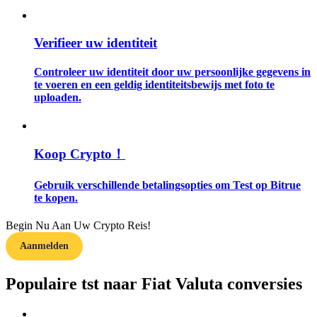
Gids
Verifieer uw identiteit
Futures-startgids
Controleer uw identiteit door uw persoonlijke gegevens in
te voeren en een geldig identiteitsbewijs met foto te
uploaden.
Koop Crypto！
Gebruik verschillende betalingsopties om Test op Bitrue
te kopen.
Handelsstrategieën
Leer hoe u winstgevend kunt blijven
Begin Nu Aan Uw Crypto Reis!
Aanmelden
Populaire tst naar Fiat Valuta conversies