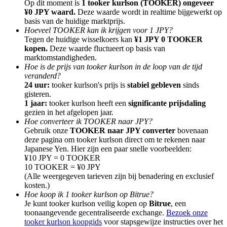
Op dit moment is
1 tooker kurlson (TOOKER) ongeveer
¥0 JPY waard.
Deze waarde wordt in realtime bijgewerkt op
basis van de huidige marktprijs.
Hoeveel TOOKER kan ik krijgen voor 1 JPY?
Tegen de huidige wisselkoers kan
¥1 JPY 0 TOOKER
kopen.
Deze waarde fluctueert op basis van
marktomstandigheden.
Doorverwijzing
Hoe is de prijs van tooker kurlson in de loop van de tijd
Nodig een vriend uit om contante beloningen te ontvangen
veranderd?
24 uur:
tooker kurlson's prijs is
stabiel gebleven
sinds
Deposit CASHCAT & Win
gisteren.
1 jaar:
tooker kurlson heeft een
significante prijsdaling
gezien in het afgelopen jaar.
Hoe converteer ik TOOKER naar JPY?
Gebruik onze
TOOKER naar JPY converter
bovenaan
deze pagina om tooker kurlson direct om te rekenen naar
Japanese Yen. Hier zijn een paar snelle voorbeelden:
¥10 JPY = 0 TOOKER
10 TOOKER = ¥0 JPY
(Alle weergegeven tarieven zijn bij benadering en exclusief
kosten.)
Hoe koop ik 1 tooker kurlson op Bitrue?
Je kunt tooker kurlson veilig kopen op
Bitrue
, een
toonaangevende gecentraliseerde exchange.
Bezoek onze
Deposit CASHCAT & Win
tooker kurlson koopgids
voor stapsgewijze instructies over het