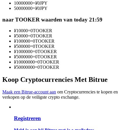
10000000
=
¥
0
JPY
Word een Copy Trader
50000000
=
¥
0
JPY
Geniet van winstdeling en copy trading commissies
naar TOOKER waarden van today 21:59
¥
10000
=
0
TOOKER
¥
50000
=
0
TOOKER
¥
100000
=
0
TOOKER
¥
500000
=
0
TOOKER
¥
1000000
=
0
TOOKER
¥
5000000
=
0
TOOKER
¥
10000000
=
0
TOOKER
¥
50000000
=
0
TOOKER
Informatie
Koop Cryptocurrencies Met Bitrue
Big data-analyse inclusief handelsinformatie, enz.
Maak een Bitrue-account aan
om Cryptocurrencies te kopen en
verkopen op de veiligste crypto exchange.
Registreren