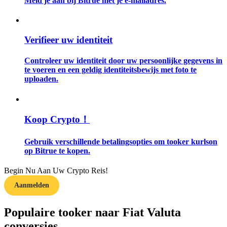
Meld je aan bij Bitrue met je e-mailadres.
Gids
Verifieer uw identiteit
Futures-startgids
Controleer uw identiteit door uw persoonlijke gegevens in
te voeren en een geldig identiteitsbewijs met foto te
uploaden.
Koop Crypto！
Gebruik verschillende betalingsopties om tooker kurlson
Handelsstrategieën
op Bitrue te kopen.
Leer hoe u winstgevend kunt blijven
Begin Nu Aan Uw Crypto Reis!
Aanmelden
Populaire tooker naar Fiat Valuta
conversies