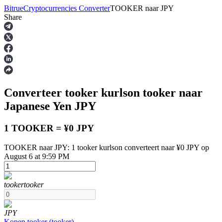
Bitrue
Cryptocurrencies Converter
TOOKER
naar
JPY
Share
Termijncontracten
Converteer tooker kurlson
tooker
naar
Japanese Yen
JPY
1 TOOKER = ¥0 JPY
TOOKER naar JPY: 1 tooker kurlson converteert naar ¥0 JPY op
USDT-futures
August 6 at 9:59 PM
Futures met USDT als onderpand
tooker
tooker
JPY
Kopen
tooker
(
tooker
)