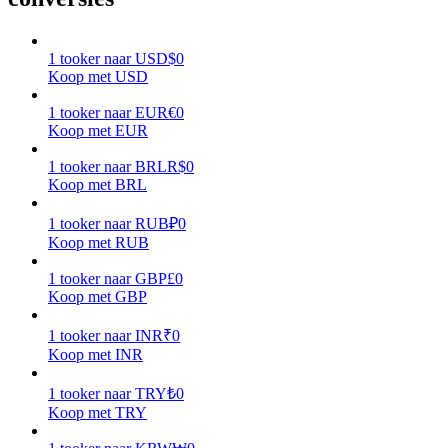
Verdienen
1
tooker
naar
USD
$
0
Koop met USD
1
tooker
naar
EUR
€
0
Koop met EUR
1
tooker
naar
BRL
R$
0
Koop met BRL
1
tooker
naar
RUB
₽
0
Koop met RUB
Macht varkentje
1
tooker
naar
GBP
£
0
Verdien dagelijks competitieve beloningen
Koop met GBP
1
tooker
naar
INR
₹
0
Koop met INR
1
tooker
naar
TRY
₺
0
Koop met TRY