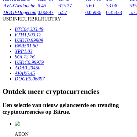
AVAX
Avalanche
6.45
615.27
5.60
33.06
535
DOGE
Dogecoin
0.06897
6.57
0.05986
0.35333
5.7
USD
INR
EUR
BRL
RUB
TRY
BTR-vergrendelingen
BTC
64,333.49
Exclusieve beleggingen voor BTR-houders
ETH
1,903.12
USDT
0.99909
BNB
591.50
XRP
1.03
SOL
72.76
USDC
0.99979
ADA
0.20450
AVAX
6.45
DOGE
0.06897
Ontdek meer cryptocurrencies
Leningen
Door crypto ondersteunde leenservice
Een selectie van nieuw gelanceerde en trending
cryptocurrencies op
Bitrue
.
AEON