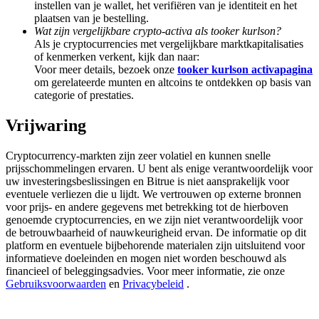
instellen van je wallet, het verifiëren van je identiteit en het
Share 500000 CASHCAT prize pool
plaatsen van je bestelling.
Wat zijn vergelijkbare crypto-activa als tooker kurlson?
Als je cryptocurrencies met vergelijkbare marktkapitalisaties
of kenmerken verkent, kijk dan naar:
Exclusive for BitMart Users
Voor meer details, bezoek onze
tooker kurlson activapagina
om gerelateerde munten en altcoins te ontdekken op basis van
Register & Trade to Win 500,000 USDT
categorie of prestaties.
Vrijwaring
Precious Metals Trading Carnival
Cryptocurrency-markten zijn zeer volatiel en kunnen snelle
prijsschommelingen ervaren. U bent als enige verantwoordelijk voor
Trade Gold & Silver · 33,333 USDT Bonus
uw investeringsbeslissingen en Bitrue is niet aansprakelijk voor
eventuele verliezen die u lijdt. We vertrouwen op externe bronnen
voor prijs- en andere gegevens met betrekking tot de hierboven
genoemde cryptocurrencies, en we zijn niet verantwoordelijk voor
de betrouwbaarheid of nauwkeurigheid ervan. De informatie op dit
USDT New User Exclusive 10% APR
platform en eventuele bijbehorende materialen zijn uitsluitend voor
informatieve doeleinden en mogen niet worden beschouwd als
USDT Flexible Staking | Daily Rewards
financieel of beleggingsadvies. Voor meer informatie, zie onze
Gebruiksvoorwaarden
en
Privacybeleid
.