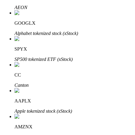
AEON
GOOGLX
Auto Invest
Alphabet tokenized stock (xStock)
Grijp langetermijnwinst en flexibele belangen
SPYX
SP500 tokenized ETF (xStock)
CC
Canton
Leer staken
AAPLX
Meer informatie over het verdienen van passief inkomen
Apple tokenized stock (xStock)
Bitrue
AI
AMZNX