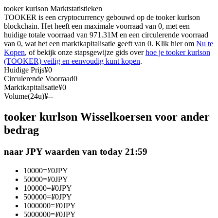
tooker kurlson Marktstatistieken
Futures met USDC als onderpand
TOOKER is een cryptocurrency gebouwd op de tooker kurlson
blockchain. Het heeft een maximale voorraad van 0, met een
huidige totale voorraad van 971.31M en een circulerende voorraad
van 0, wat het een marktkapitalisatie geeft van 0. Klik hier om
Nu te
Kopen
, of bekijk onze stapsgewijze gids over
hoe je tooker kurlson
(TOOKER) veilig en eenvoudig kunt kopen
.
Huidige Prijs
¥
0
Circulerende Voorraad
0
Marktkapitalisatie
¥
0
Volume(24u)
¥
--
Kopiëren Handel
tooker kurlson Wisselkoersen voor ander
Sluit je aan bij top traders
bedrag
naar JPY waarden van today 21:59
10000
=
¥
0
JPY
50000
=
¥
0
JPY
100000
=
¥
0
JPY
500000
=
¥
0
JPY
1000000
=
¥
0
JPY
5000000
=
¥
0
JPY