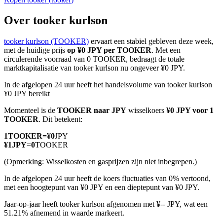
Over tooker kurlson
tooker kurlson (TOOKER)
ervaart een stabiel gebleven deze week,
COIN-M-futures
met de huidige prijs
op ¥0 JPY per TOOKER
. Met een
circulerende voorraad van 0 TOOKER, bedraagt de totale
Cryptocurrency-futures
marktkapitalisatie van tooker kurlson nu ongeveer ¥0 JPY.
In de afgelopen 24 uur heeft het handelsvolume van tooker kurlson
¥0 JPY bereikt
TradFi
Momenteel is de
TOOKER naar JPY
wisselkoers
¥0 JPY voor 1
Derivaten voor aandelen, forex, edelmetalen en grondstoffen
TOOKER
. Dit betekent:
1
TOOKER
=
¥
0
JPY
¥
1
JPY
=
0
TOOKER
(Opmerking: Wisselkosten en gasprijzen zijn niet inbegrepen.)
In de afgelopen 24 uur heeft de koers fluctuaties van 0% vertoond,
met een hoogtepunt van ¥0 JPY en een dieptepunt van ¥0 JPY.
Jaar-op-jaar heeft tooker kurlson afgenomen met ¥-- JPY, wat een
51.21% afnemend in waarde markeert.
USDC-futures