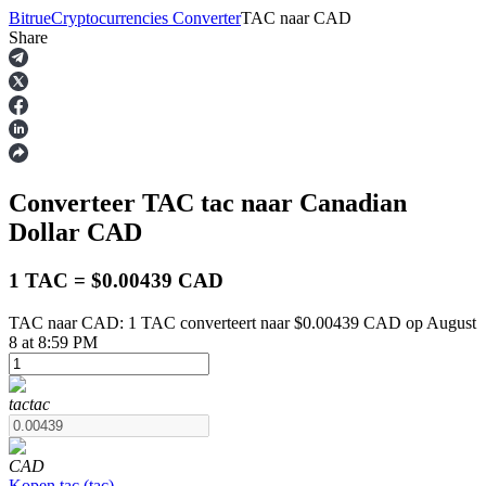
Bitrue
Cryptocurrencies Converter
TAC
naar
CAD
Share
Termijncontracten
Converteer TAC
tac
naar Canadian
Dollar
CAD
1 TAC = $0.00439 CAD
TAC naar CAD: 1 TAC converteert naar $0.00439 CAD op August
USDT-futures
8 at 8:59 PM
Futures met USDT als onderpand
tac
tac
CAD
Kopen
tac
(
tac
)