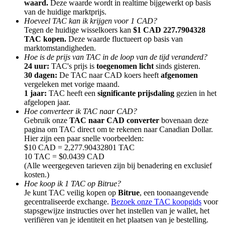
waard.
Deze waarde wordt in realtime bijgewerkt op basis
van de huidige marktprijs.
Hoeveel TAC kan ik krijgen voor 1 CAD?
Tegen de huidige wisselkoers kan
$1 CAD 227.7904328
TAC kopen.
Deze waarde fluctueert op basis van
marktomstandigheden.
Hoe is de prijs van TAC in de loop van de tijd veranderd?
Doorverwijzing
24 uur:
TAC's prijs is
toegenomen licht
sinds gisteren.
Nodig een vriend uit om contante beloningen te ontvangen
30 dagen:
De TAC naar CAD koers heeft
afgenomen
vergeleken met vorige maand.
BTC Welcome Rewards
1 jaar:
TAC heeft een
significante prijsdaling
gezien in het
afgelopen jaar.
Hoe converteer ik TAC naar CAD?
Gebruik onze
TAC naar CAD converter
bovenaan deze
pagina om TAC direct om te rekenen naar Canadian Dollar.
Hier zijn een paar snelle voorbeelden:
$10 CAD = 2,277.90432801 TAC
10 TAC = $0.0439 CAD
(Alle weergegeven tarieven zijn bij benadering en exclusief
kosten.)
Hoe koop ik 1 TAC op Bitrue?
Je kunt TAC veilig kopen op
Bitrue
, een toonaangevende
gecentraliseerde exchange.
Bezoek onze TAC koopgids
voor
stapsgewijze instructies over het instellen van je wallet, het
BTC Welcome Rewards
verifiëren van je identiteit en het plaatsen van je bestelling.