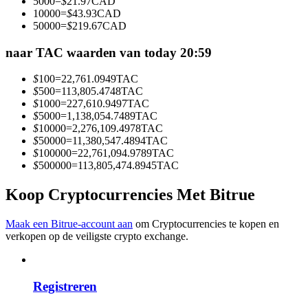
5000
=
$
21.97
CAD
Word een Copy Trader
10000
=
$
43.93
CAD
50000
=
$
219.67
CAD
Geniet van winstdeling en copy trading commissies
naar TAC waarden van today 20:59
$
100
=
22,761.0949
TAC
$
500
=
113,805.4748
TAC
$
1000
=
227,610.9497
TAC
$
5000
=
1,138,054.7489
TAC
$
10000
=
2,276,109.4978
TAC
$
50000
=
11,380,547.4894
TAC
$
100000
=
22,761,094.9789
TAC
$
500000
=
113,805,474.8945
TAC
Informatie
Koop Cryptocurrencies Met Bitrue
Big data-analyse inclusief handelsinformatie, enz.
Maak een Bitrue-account aan
om Cryptocurrencies te kopen en
verkopen op de veiligste crypto exchange.
Registreren