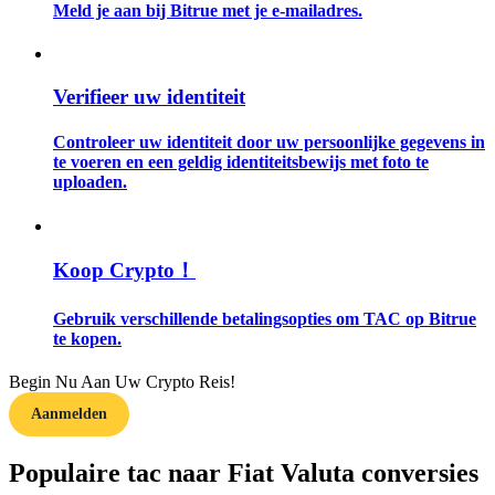
Meld je aan bij Bitrue met je e-mailadres.
Gids
Futures-startgids
Verifieer uw identiteit
Controleer uw identiteit door uw persoonlijke gegevens in
te voeren en een geldig identiteitsbewijs met foto te
uploaden.
Koop Crypto！
Handelsstrategieën
Gebruik verschillende betalingsopties om TAC op Bitrue
te kopen.
Leer hoe u winstgevend kunt blijven
Begin Nu Aan Uw Crypto Reis!
Aanmelden
Populaire tac naar Fiat Valuta conversies