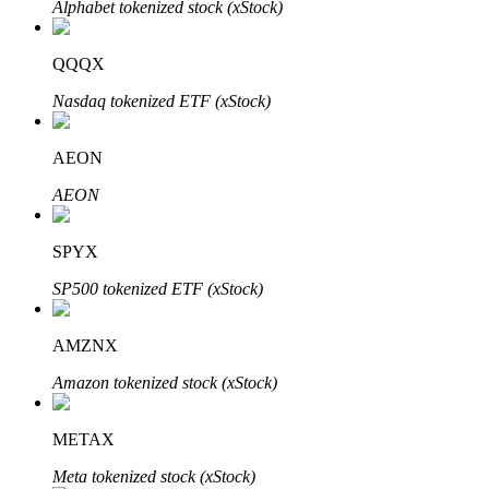
Alphabet tokenized stock (xStock)
QQQX
Auto Invest
Nasdaq tokenized ETF (xStock)
Grijp langetermijnwinst en flexibele belangen
AEON
AEON
SPYX
SP500 tokenized ETF (xStock)
AMZNX
Leer staken
Amazon tokenized stock (xStock)
Meer informatie over het verdienen van passief inkomen
Bitrue
AI
METAX
Meta tokenized stock (xStock)