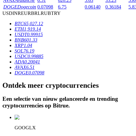
AVAX
Avalanche
6.51
620.25
5.63
33.23
536
DOGE
Dogecoin
0.07098
6.75
0.06140
0.36184
5.8
USD
INR
EUR
BRL
RUB
TRY
BTR-vergrendelingen
BTC
65,027.12
ETH
1,919.14
Exclusieve beleggingen voor BTR-houders
USDT
0.99915
BNB
601.33
XRP
1.04
SOL
76.19
USDC
0.99885
ADA
0.20041
AVAX
6.51
DOGE
0.07098
Ontdek meer cryptocurrencies
Leningen
Een selectie van nieuw gelanceerde en trending
Door crypto ondersteunde leenservice
cryptocurrencies op
Bitrue
.
GOOGLX