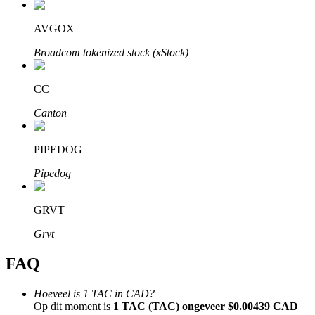
AVGOX
Broadcom tokenized stock (xStock)
Bitrue-partners
CC
Canton
PIPEDOG
Pipedog
GRVT
Bitrue Affiliates
Grvt
Tot 65% commissies!
FAQ
Hoeveel is 1 TAC in CAD?
Op dit moment is
1 TAC (TAC) ongeveer $0.00439 CAD