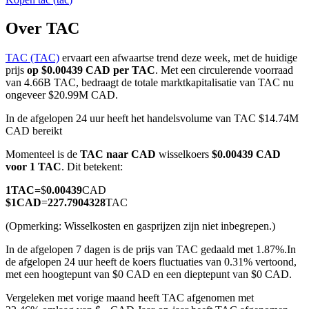
Over TAC
TAC (TAC)
ervaart een afwaartse trend deze week, met de huidige
COIN-M-futures
prijs
op $0.00439 CAD per TAC
. Met een circulerende voorraad
van 4.66B TAC, bedraagt de totale marktkapitalisatie van TAC nu
Cryptocurrency-futures
ongeveer $20.99M CAD.
In de afgelopen 24 uur heeft het handelsvolume van TAC $14.74M
CAD bereikt
TradFi
Momenteel is de
TAC naar CAD
wisselkoers
$0.00439 CAD
Derivaten voor aandelen, forex, edelmetalen en grondstoffen
voor 1 TAC
. Dit betekent:
1
TAC
=
$
0.00439
CAD
$
1
CAD
=
227.7904328
TAC
(Opmerking: Wisselkosten en gasprijzen zijn niet inbegrepen.)
In de afgelopen 7 dagen is de prijs van TAC gedaald met 1.87%.
In
de afgelopen 24 uur heeft de koers fluctuaties van 0.31% vertoond,
met een hoogtepunt van $0 CAD en een dieptepunt van $0 CAD.
Vergeleken met vorige maand heeft TAC afgenomen met
USDC-futures