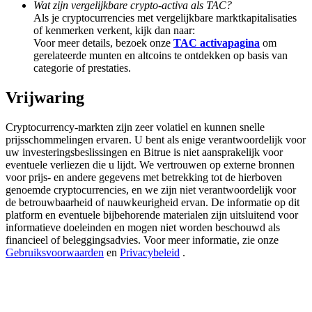
Wat zijn vergelijkbare crypto-activa als TAC?
Deposit & Trade BTC to Share 25000 USDT prize pool!
Als je cryptocurrencies met vergelijkbare marktkapitalisaties
of kenmerken verkent, kijk dan naar:
Voor meer details, bezoek onze
TAC activapagina
om
gerelateerde munten en altcoins te ontdekken op basis van
Deposit CASHCAT & Win
categorie of prestaties.
Share 500000 CASHCAT prize pool
Vrijwaring
Cryptocurrency-markten zijn zeer volatiel en kunnen snelle
prijsschommelingen ervaren. U bent als enige verantwoordelijk voor
Exclusive for BitMart Users
uw investeringsbeslissingen en Bitrue is niet aansprakelijk voor
eventuele verliezen die u lijdt. We vertrouwen op externe bronnen
Register & Trade to Win 500,000 USDT
voor prijs- en andere gegevens met betrekking tot de hierboven
genoemde cryptocurrencies, en we zijn niet verantwoordelijk voor
de betrouwbaarheid of nauwkeurigheid ervan. De informatie op dit
platform en eventuele bijbehorende materialen zijn uitsluitend voor
informatieve doeleinden en mogen niet worden beschouwd als
Precious Metals Trading Carnival
financieel of beleggingsadvies. Voor meer informatie, zie onze
Gebruiksvoorwaarden
en
Privacybeleid
.
Trade Gold & Silver · 33,333 USDT Bonus