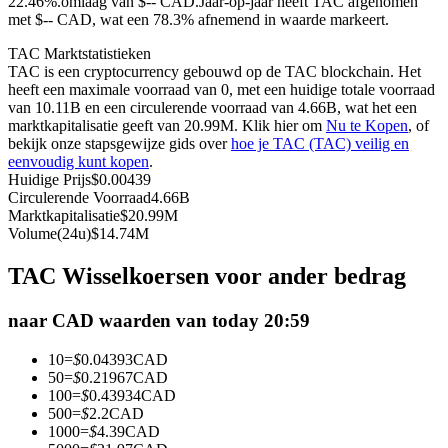
22.46%.omlaag van $-- CAD.
Jaar-op-jaar heeft TAC afgenomen
met $-- CAD, wat een 78.3% afnemend in waarde markeert.
Futures met USDC als onderpand
TAC Marktstatistieken
TAC is een cryptocurrency gebouwd op de TAC blockchain. Het
heeft een maximale voorraad van 0, met een huidige totale voorraad
van 10.11B en een circulerende voorraad van 4.66B, wat het een
marktkapitalisatie geeft van 20.99M. Klik hier om
Nu te Kopen
, of
bekijk onze stapsgewijze gids over
hoe je TAC (TAC) veilig en
eenvoudig kunt kopen
.
Huidige Prijs
$
0.00439
Circulerende Voorraad
4.66B
Marktkapitalisatie
$
20.99M
Kopiëren Handel
Volume(24u)
$
14.74M
Sluit je aan bij top traders
TAC Wisselkoersen voor ander bedrag
naar CAD waarden van today 20:59
10
=
$
0.04393
CAD
50
=
$
0.21967
CAD
100
=
$
0.43934
CAD
500
=
$
2.2
CAD
1000
=
$
4.39
CAD