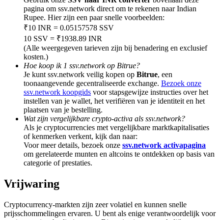
Deposit & Trade BTC to Share 25000 USDT prize pool!
pagina om ssv.network direct om te rekenen naar Indian
Rupee. Hier zijn een paar snelle voorbeelden:
₹10 INR = 0.05157578 SSV
10 SSV = ₹1938.89 INR
Deposit CASHCAT & Win
(Alle weergegeven tarieven zijn bij benadering en exclusief
kosten.)
Share 500000 CASHCAT prize pool
Hoe koop ik 1 ssv.network op Bitrue?
Je kunt ssv.network veilig kopen op
Bitrue
, een
toonaangevende gecentraliseerde exchange.
Bezoek onze
ssv.network koopgids
voor stapsgewijze instructies over het
instellen van je wallet, het verifiëren van je identiteit en het
Exclusive for BitMart Users
plaatsen van je bestelling.
Wat zijn vergelijkbare crypto-activa als ssv.network?
Register & Trade to Win 500,000 USDT
Als je cryptocurrencies met vergelijkbare marktkapitalisaties
of kenmerken verkent, kijk dan naar:
Voor meer details, bezoek onze
ssv.network activapagina
om gerelateerde munten en altcoins te ontdekken op basis van
categorie of prestaties.
Precious Metals Trading Carnival
Trade Gold & Silver · 33,333 USDT Bonus
Vrijwaring
Cryptocurrency-markten zijn zeer volatiel en kunnen snelle
prijsschommelingen ervaren. U bent als enige verantwoordelijk voor