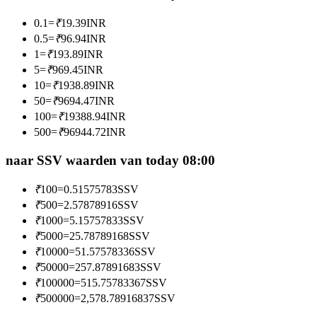
Word een Copy Trader
0.1
=
₹
19.39
INR
Geniet van winstdeling en copy trading commissies
0.5
=
₹
96.94
INR
1
=
₹
193.89
INR
5
=
₹
969.45
INR
10
=
₹
1938.89
INR
50
=
₹
9694.47
INR
100
=
₹
19388.94
INR
500
=
₹
96944.72
INR
naar SSV waarden van today 08:00
Informatie
₹
100
=
0.51575783
SSV
Big data-analyse inclusief handelsinformatie, enz.
₹
500
=
2.57878916
SSV
₹
1000
=
5.15757833
SSV
₹
5000
=
25.78789168
SSV
₹
10000
=
51.57578336
SSV
₹
50000
=
257.87891683
SSV
₹
100000
=
515.75783367
SSV
₹
500000
=
2,578.78916837
SSV