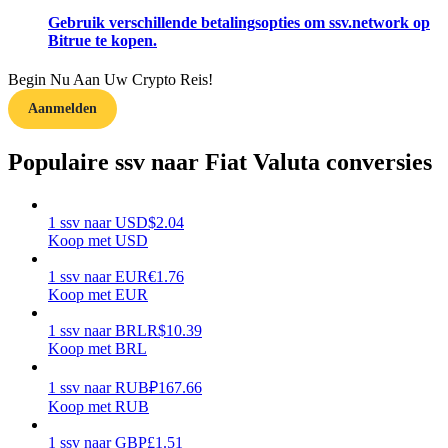
Gebruik verschillende betalingsopties om ssv.network op
Verdienen
Bitrue te kopen.
Begin Nu Aan Uw Crypto Reis!
Aanmelden
Populaire ssv naar Fiat Valuta conversies
1
ssv
naar
USD
$
2.04
Koop met USD
Macht varkentje
1
ssv
naar
EUR
€
1.76
Verdien dagelijks competitieve beloningen
Koop met EUR
1
ssv
naar
BRL
R$
10.39
Koop met BRL
1
ssv
naar
RUB
₽
167.66
Koop met RUB
1
ssv
naar
GBP
£
1.51