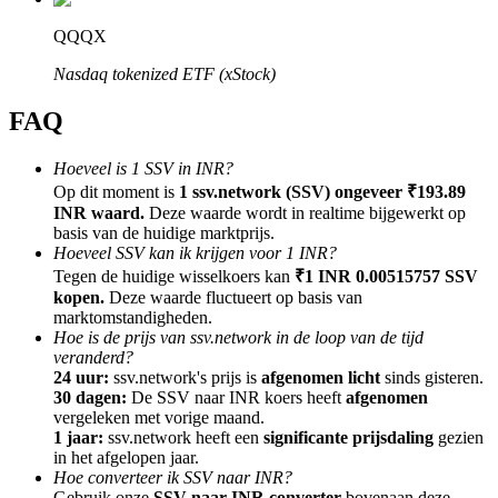
QQQX
Nasdaq tokenized ETF (xStock)
FAQ
Doorverwijzing
Nodig een vriend uit om contante beloningen te ontvangen
Hoeveel is 1 SSV in INR?
Op dit moment is
1 ssv.network (SSV) ongeveer ₹193.89
BTC Welcome Rewards
INR waard.
Deze waarde wordt in realtime bijgewerkt op
basis van de huidige marktprijs.
Hoeveel SSV kan ik krijgen voor 1 INR?
Tegen de huidige wisselkoers kan
₹1 INR 0.00515757 SSV
kopen.
Deze waarde fluctueert op basis van
marktomstandigheden.
Hoe is de prijs van ssv.network in de loop van de tijd
veranderd?
24 uur:
ssv.network's prijs is
afgenomen licht
sinds gisteren.
30 dagen:
De SSV naar INR koers heeft
afgenomen
vergeleken met vorige maand.
1 jaar:
ssv.network heeft een
significante prijsdaling
gezien
in het afgelopen jaar.
BTC Welcome Rewards
Hoe converteer ik SSV naar INR?
Gebruik onze
SSV naar INR converter
bovenaan deze