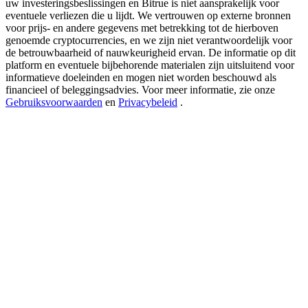
uw investeringsbeslissingen en Bitrue is niet aansprakelijk voor
USDT New User Exclusive 10% APR
eventuele verliezen die u lijdt. We vertrouwen op externe bronnen
USDT Flexible Staking | Daily Rewards
voor prijs- en andere gegevens met betrekking tot de hierboven
genoemde cryptocurrencies, en we zijn niet verantwoordelijk voor
de betrouwbaarheid of nauwkeurigheid ervan. De informatie op dit
platform en eventuele bijbehorende materialen zijn uitsluitend voor
informatieve doeleinden en mogen niet worden beschouwd als
BTC New User Exclusive: 6.5% APR
financieel of beleggingsadvies. Voor meer informatie, zie onze
Gebruiksvoorwaarden
en
Privacybeleid
.
BTC Flexible Staking | Daily Rewards
Meer evenementen
Win prijzen en exclusieve beloningen
Log in
Aanmelden