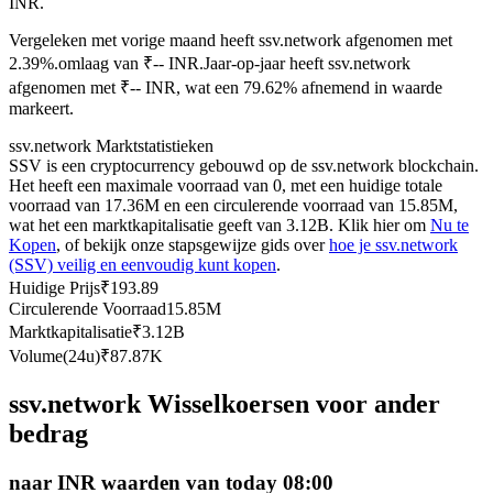
INR.
Futures met USDC als onderpand
Vergeleken met vorige maand heeft ssv.network afgenomen met
2.39%.omlaag van ₹-- INR.
Jaar-op-jaar heeft ssv.network
afgenomen met ₹-- INR, wat een 79.62% afnemend in waarde
markeert.
ssv.network Marktstatistieken
SSV is een cryptocurrency gebouwd op de ssv.network blockchain.
Het heeft een maximale voorraad van 0, met een huidige totale
voorraad van 17.36M en een circulerende voorraad van 15.85M,
wat het een marktkapitalisatie geeft van 3.12B. Klik hier om
Nu te
Kopen
, of bekijk onze stapsgewijze gids over
hoe je ssv.network
Kopiëren Handel
(SSV) veilig en eenvoudig kunt kopen
.
Sluit je aan bij top traders
Huidige Prijs
₹
193.89
Circulerende Voorraad
15.85M
Marktkapitalisatie
₹
3.12B
Volume(24u)
₹
87.87K
ssv.network Wisselkoersen voor ander
bedrag
naar INR waarden van today 08:00