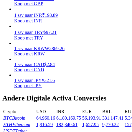
Koop met GBP
Uitzetten
1
ssv
naar
INR
₹
193.89
Hoog rendement en directe toegang
Koop met INR
1
ssv
naar
TRY
₺
97.21
Koop met TRY
1
ssv
naar
KRW
₩
2869.26
Koop met KRW
1
ssv
naar
CAD
$
2.84
Koop met CAD
1
ssv
naar
JPY
¥
321.6
Launchpool
Koop met JPY
Flexibel staken om populaire tokens te verdienen.
Andere Digitale Activa Conversies
Crypto
USD
INR
EUR
BRL
RU
BTC
Bitcoin
64,960.16
6,180,169.75
56,193.91
331,147.41
5,3
ETH
Ethereum
1,916.59
182,340.61
1,657.95
9,770.22
157
USDT
Tether