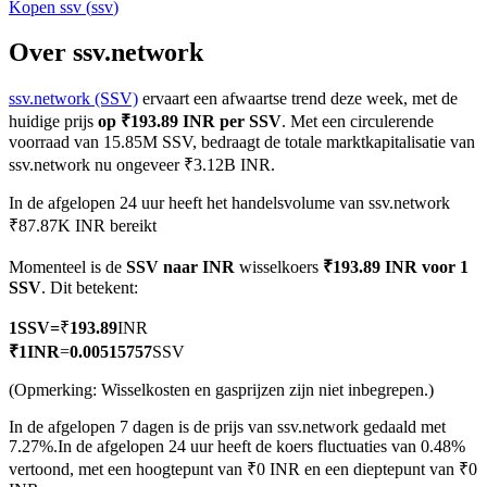
Kopen
ssv
(
ssv
)
Over ssv.network
ssv.network (SSV)
ervaart een afwaartse trend deze week, met de
COIN-M-futures
huidige prijs
op ₹193.89 INR per SSV
. Met een circulerende
Cryptocurrency-futures
voorraad van 15.85M SSV, bedraagt de totale marktkapitalisatie van
ssv.network nu ongeveer ₹3.12B INR.
In de afgelopen 24 uur heeft het handelsvolume van ssv.network
TradFi
₹87.87K INR bereikt
Derivaten voor aandelen, forex, edelmetalen en grondstoffen
Momenteel is de
SSV naar INR
wisselkoers
₹193.89 INR voor 1
SSV
. Dit betekent:
1
SSV
=
₹
193.89
INR
₹
1
INR
=
0.00515757
SSV
(Opmerking: Wisselkosten en gasprijzen zijn niet inbegrepen.)
In de afgelopen 7 dagen is de prijs van ssv.network gedaald met
7.27%.
In de afgelopen 24 uur heeft de koers fluctuaties van 0.48%
vertoond, met een hoogtepunt van ₹0 INR en een dieptepunt van ₹0
USDC-futures