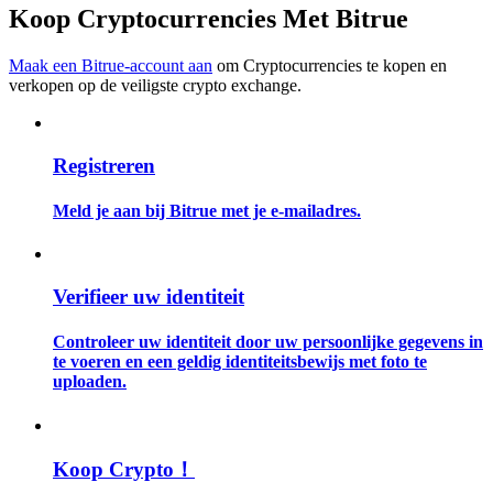
Koop Cryptocurrencies Met Bitrue
Gids
Maak een Bitrue-account aan
om Cryptocurrencies te kopen en
Futures-startgids
verkopen op de veiligste crypto exchange.
Registreren
Meld je aan bij Bitrue met je e-mailadres.
Verifieer uw identiteit
Handelsstrategieën
Controleer uw identiteit door uw persoonlijke gegevens in
Leer hoe u winstgevend kunt blijven
te voeren en een geldig identiteitsbewijs met foto te
uploaden.
Koop Crypto！