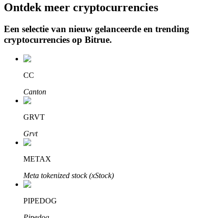
Ontdek meer cryptocurrencies
Een selectie van nieuw gelanceerde en trending
cryptocurrencies op
Bitrue
.
Auto Invest
Grijp langetermijnwinst en flexibele belangen
CC
Canton
GRVT
Grvt
METAX
Leer staken
Meta tokenized stock (xStock)
Meer informatie over het verdienen van passief inkomen
Bitrue
AI
PIPEDOG
Pipedog