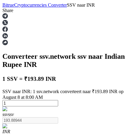
Bitrue
Cryptocurrencies Converter
SSV
naar
INR
Share
Termijncontracten
Converteer ssv.network
ssv
naar Indian
Rupee
INR
1 SSV = ₹193.89 INR
USDT-futures
SSV naar INR: 1 ssv.network converteert naar ₹193.89 INR op
August 8 at 8:00 AM
Futures met USDT als onderpand
ssv
ssv
INR