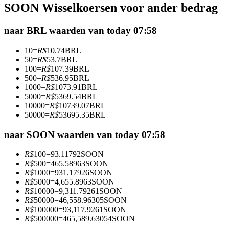
SOON Wisselkoersen voor ander bedrag
Futures met USDC als onderpand
naar BRL waarden van today 07:58
10
=
R$
10.74
BRL
50
=
R$
53.7
BRL
100
=
R$
107.39
BRL
500
=
R$
536.95
BRL
1000
=
R$
1073.91
BRL
5000
=
R$
5369.54
BRL
10000
=
R$
10739.07
BRL
50000
=
R$
53695.35
BRL
Kopiëren Handel
Sluit je aan bij top traders
naar SOON waarden van today 07:58
R$
100
=
93.11792
SOON
R$
500
=
465.58963
SOON
R$
1000
=
931.17926
SOON
R$
5000
=
4,655.8963
SOON
R$
10000
=
9,311.79261
SOON
R$
50000
=
46,558.96305
SOON
R$
100000
=
93,117.9261
SOON
R$
500000
=
465,589.63054
SOON