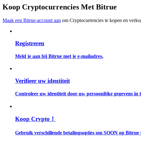
Word een Copy Trader
Koop Cryptocurrencies Met Bitrue
Geniet van winstdeling en copy trading commissies
Maak een Bitrue-account aan
om Cryptocurrencies te kopen en verkop
Registreren
Meld je aan bij Bitrue met je e-mailadres.
Informatie
Verifieer uw identiteit
Big data-analyse inclusief handelsinformatie, enz.
Controleer uw identiteit door uw persoonlijke gegevens in te
Koop Crypto！
Gebruik verschillende betalingsopties om SOON op Bitrue 