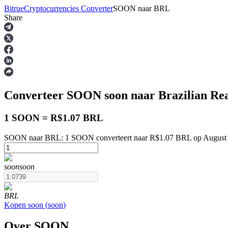
Bitrue
Cryptocurrencies Converter
SOON
naar
BRL
Share
Termijncontracten
Converteer SOON
soon
naar Brazilian Re
1 SOON = R$1.07 BRL
SOON naar BRL: 1 SOON converteert naar R$1.07 BRL op August 
USDT-futures
soon
soon
Futures met USDT als onderpand
BRL
Kopen
soon
(
soon
)
Over SOON