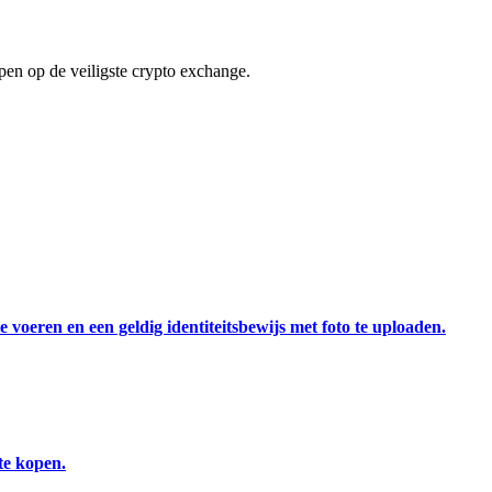
en op de veiligste crypto exchange.
 voeren en een geldig identiteitsbewijs met foto te uploaden.
te kopen.