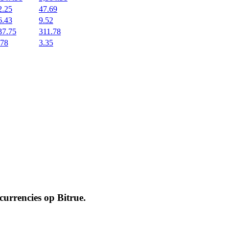
2.25
47.69
6.43
9.52
37.75
311.78
.78
3.35
ocurrencies op
Bitrue
.