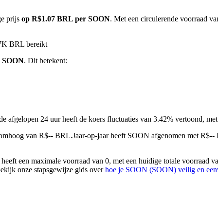
e prijs
op R$1.07 BRL per SOON
. Met een circulerende voorraad 
7K BRL bereikt
1 SOON
. Dit betekent:
 de afgelopen 24 uur heeft de koers fluctuaties van 3.42% vertoond, 
.omhoog van R$-- BRL.
Jaar-op-jaar heeft SOON afgenomen met R$--
eft een maximale voorraad van 0, met een huidige totale voorraad va
bekijk onze stapsgewijze gids over
hoe je SOON (SOON) veilig en een