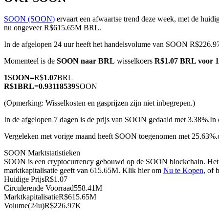
SOON (SOON)
ervaart een afwaartse trend deze week, met de huidig
nu ongeveer R$615.65M BRL.
In de afgelopen 24 uur heeft het handelsvolume van SOON R$226.9
COIN-M-futures
Momenteel is de
SOON naar BRL
wisselkoers
R$1.07 BRL voor 
Cryptocurrency-futures
1
SOON
=
R$
1.07
BRL
R$
1
BRL
=
0.93118539
SOON
TradFi
(Opmerking: Wisselkosten en gasprijzen zijn niet inbegrepen.)
Derivaten voor aandelen, forex, edelmetalen en grondstoffen
In de afgelopen 7 dagen is de prijs van SOON gedaald met 3.38%.
In
Vergeleken met vorige maand heeft SOON toegenomen met 25.63%
SOON Marktstatistieken
SOON is een cryptocurrency gebouwd op de SOON blockchain. Het he
marktkapitalisatie geeft van 615.65M. Klik hier om
Nu te Kopen
, of 
Huidige Prijs
R$
1.07
Circulerende Voorraad
558.41M
Marktkapitalisatie
R$
615.65M
Volume(24u)
R$
226.97K
USDC-futures