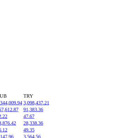
UB
TRY
,344,009.94
3,098,437.21
57,612.87
91,383.36
2.22
47.67
8,876.42
28,338.36
5.12
49.35
,147.96
3,564.56