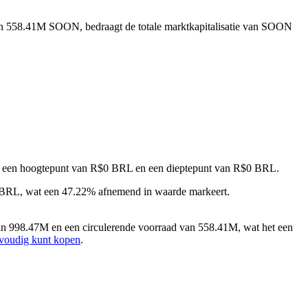
van 558.41M SOON, bedraagt de totale marktkapitalisatie van SOON
met een hoogtepunt van R$0 BRL en een dieptepunt van R$0 BRL.
 BRL, wat een 47.22% afnemend in waarde markeert.
n 998.47M en een circulerende voorraad van 558.41M, wat het een
voudig kunt kopen
.