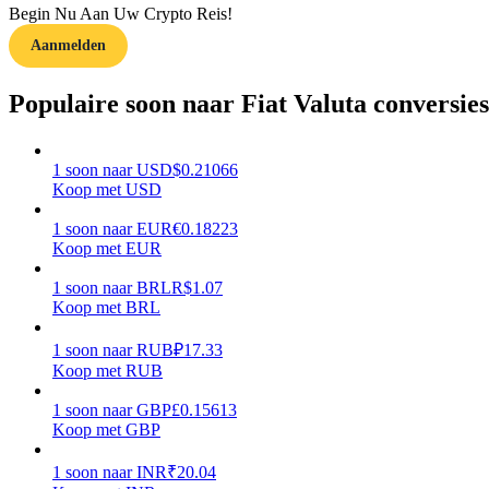
Begin Nu Aan Uw Crypto Reis!
Aanmelden
Gids
Futures-startgids
Populaire soon naar Fiat Valuta conversies
1
soon
naar
USD
$
0.21066
Koop met USD
1
soon
naar
EUR
€
0.18223
Koop met EUR
1
soon
naar
BRL
R$
1.07
Koop met BRL
Handelsstrategieën
Leer hoe u winstgevend kunt blijven
1
soon
naar
RUB
₽
17.33
Koop met RUB
1
soon
naar
GBP
£
0.15613
Koop met GBP
1
soon
naar
INR
₹
20.04