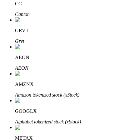
CC
Canton
BTR-vergrendelingen
Exclusieve beleggingen voor BTR-houders
GRVT
Grvt
AEON
AEON
AMZNX
Leningen
Amazon tokenized stock (xStock)
Door crypto ondersteunde leenservice
GOOGLX
Alphabet tokenized stock (xStock)
METAX