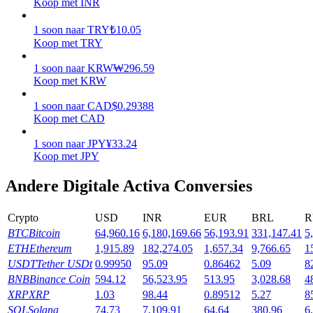
Koop met INR
Verdienen
1
soon
naar
TRY
₺
10.05
Koop met TRY
1
soon
naar
KRW
₩
296.59
Koop met KRW
1
soon
naar
CAD
$
0.29388
Koop met CAD
1
soon
naar
JPY
¥
33.24
Koop met JPY
Macht varkentje
Andere Digitale Activa Conversies
Verdien dagelijks competitieve beloningen
Crypto
USD
INR
EUR
BRL
R
BTC
Bitcoin
64,960.16
6,180,169.66
56,193.91
331,147.41
5
ETH
Ethereum
1,915.89
182,274.05
1,657.34
9,766.65
1
USDT
Tether USDt
0.99950
95.09
0.86462
5.09
8
BNB
Binance Coin
594.12
56,523.95
513.95
3,028.68
4
XRP
XRP
1.03
98.44
0.89512
5.27
8
SOL
Solana
74.73
7,109.91
64.64
380.96
6