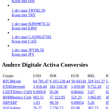
Koop met INR
Verdienen
1
sky
naar
TRY
₺
2.59
Koop met TRY
1
sky
naar
KRW
₩
76.52
Koop met KRW
1
sky
naar
CAD
$
0.07581
Koop met CAD
1
sky
naar
JPY
¥
8.58
Koop met JPY
Macht varkentje
Andere Digitale Activa Conversies
Verdien dagelijks competitieve beloningen
Crypto
USD
INR
EUR
BRL
R
BTC
Bitcoin
64,781.47
6,163,228.44
56,043.81
329,311.37
5
ETH
Ethereum
1,918.44
182,518.50
1,659.68
9,752.26
1
USDT
Tether USDt
0.99918
95.06
0.86442
5.07
8
BNB
Binance Coin
602.51
57,322.85
521.25
3,062.85
4
XRP
XRP
1.03
98.59
0.89654
5.26
8
SOL
Solana
76.27
7,256.72
65.98
387.73
6