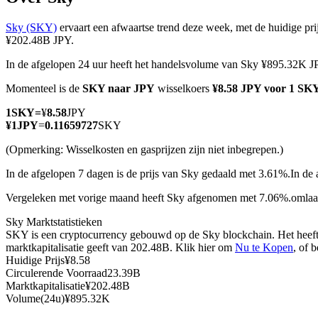
Sky (SKY)
ervaart een afwaartse trend deze week, met de huidige pri
¥202.48B JPY.
In de afgelopen 24 uur heeft het handelsvolume van Sky ¥895.32K J
COIN-M-futures
Momenteel is de
SKY naar JPY
wisselkoers
¥8.58 JPY voor 1 SK
Cryptocurrency-futures
1
SKY
=
¥
8.58
JPY
¥
1
JPY
=
0.11659727
SKY
TradFi
(Opmerking: Wisselkosten en gasprijzen zijn niet inbegrepen.)
Derivaten voor aandelen, forex, edelmetalen en grondstoffen
In de afgelopen 7 dagen is de prijs van Sky gedaald met 3.61%.
In de
Vergeleken met vorige maand heeft Sky afgenomen met 7.06%.omlaa
Sky Marktstatistieken
SKY is een cryptocurrency gebouwd op de Sky blockchain. Het heeft 
marktkapitalisatie geeft van 202.48B. Klik hier om
Nu te Kopen
, of 
Huidige Prijs
¥
8.58
Circulerende Voorraad
23.39B
Marktkapitalisatie
¥
202.48B
Volume(24u)
¥
895.32K
USDC-futures