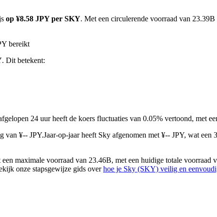
js
op ¥8.58 JPY per SKY
. Met een circulerende voorraad van 23.39B 
PY bereikt
Y
. Dit betekent:
 afgelopen 24 uur heeft de koers fluctuaties van 0.05% vertoond, met 
g van ¥-- JPY.
Jaar-op-jaar heeft Sky afgenomen met ¥-- JPY, wat een
een maximale voorraad van 23.46B, met een huidige totale voorraad v
bekijk onze stapsgewijze gids over
hoe je Sky (SKY) veilig en eenvoud