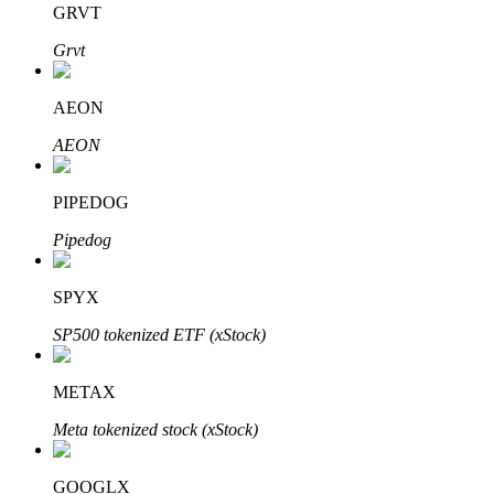
GRVT
Grvt
BTR-vergrendelingen
Exclusieve beleggingen voor BTR-houders
AEON
AEON
PIPEDOG
Pipedog
SPYX
Leningen
SP500 tokenized ETF (xStock)
Door crypto ondersteunde leenservice
METAX
Meta tokenized stock (xStock)
GOOGLX