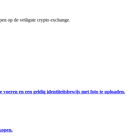
en op de veiligste crypto exchange.
 voeren en een geldig identiteitsbewijs met foto te uploaden.
kopen.