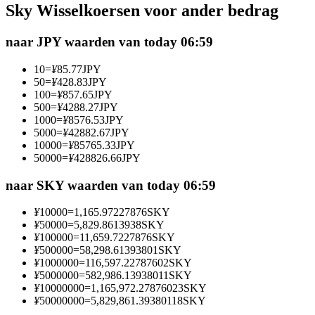
Sky Wisselkoersen voor ander bedrag
Futures met USDC als onderpand
naar JPY waarden van today 06:59
10
=
¥
85.77
JPY
50
=
¥
428.83
JPY
100
=
¥
857.65
JPY
500
=
¥
4288.27
JPY
1000
=
¥
8576.53
JPY
5000
=
¥
42882.67
JPY
10000
=
¥
85765.33
JPY
50000
=
¥
428826.66
JPY
Kopiëren Handel
Sluit je aan bij top traders
naar SKY waarden van today 06:59
¥
10000
=
1,165.97227876
SKY
¥
50000
=
5,829.8613938
SKY
¥
100000
=
11,659.7227876
SKY
¥
500000
=
58,298.61393801
SKY
¥
1000000
=
116,597.22787602
SKY
¥
5000000
=
582,986.13938011
SKY
¥
10000000
=
1,165,972.27876023
SKY
¥
50000000
=
5,829,861.39380118
SKY