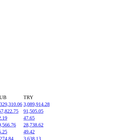
UB
TRY
,329,310.06
3,089,914.28
57,822.75
91,505.05
2.19
47.65
9,566.76
28,738.62
5.25
49.42
,274.84
3,638.13