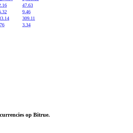
2.16
47.63
6.32
9.46
33.14
309.11
.76
3.34
ocurrencies op
Bitrue
.