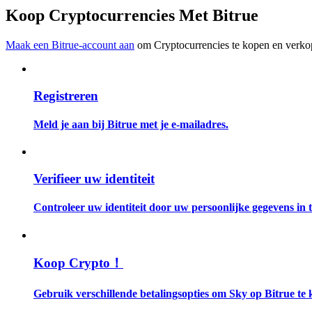
Word een Copy Trader
Koop Cryptocurrencies Met Bitrue
Geniet van winstdeling en copy trading commissies
Maak een Bitrue-account aan
om Cryptocurrencies te kopen en verkop
Registreren
Meld je aan bij Bitrue met je e-mailadres.
Informatie
Verifieer uw identiteit
Big data-analyse inclusief handelsinformatie, enz.
Controleer uw identiteit door uw persoonlijke gegevens in te
Koop Crypto！
Gebruik verschillende betalingsopties om Sky op Bitrue te 