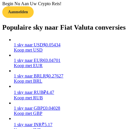
Begin Nu Aan Uw Crypto Reis!
Aanmelden
Gids
Futures-startgids
Populaire sky naar Fiat Valuta conversies
1
sky
naar
USD
$
0.05434
Koop met USD
1
sky
naar
EUR
€
0.04701
Koop met EUR
1
sky
naar
BRL
R$
0.27627
Koop met BRL
Handelsstrategieën
Leer hoe u winstgevend kunt blijven
1
sky
naar
RUB
₽
4.47
Koop met RUB
1
sky
naar
GBP
£
0.04028
Koop met GBP
1
sky
naar
INR
₹
5.17