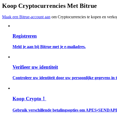
Word een Copy Trader
Koop Cryptocurrencies Met Bitrue
Geniet van winstdeling en copy trading commissies
Maak een Bitrue-account aan
om Cryptocurrencies te kopen en verkop
Registreren
Meld je aan bij Bitrue met je e-mailadres.
Informatie
Verifieer uw identiteit
Big data-analyse inclusief handelsinformatie, enz.
Controleer uw identiteit door uw persoonlijke gegevens in te
Koop Crypto！
Gebruik verschillende betalingsopties om APES•SENDAP