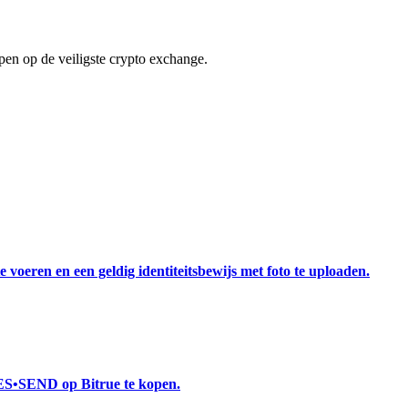
en op de veiligste crypto exchange.
 voeren en een geldig identiteitsbewijs met foto te uploaden.
ES•SEND op Bitrue te kopen.