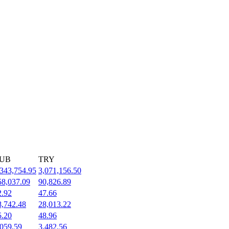
UB
TRY
,343,754.95
3,071,156.50
58,037.09
90,826.89
2.92
47.66
8,742.48
28,013.22
5.20
48.96
,059.59
3,482.56