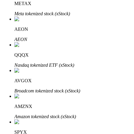
METAX
Meta tokenized stock (xStock)
BTR-vergrendelingen
Exclusieve beleggingen voor BTR-houders
AEON
AEON
QQQX
Nasdaq tokenized ETF (xStock)
AVGOX
Leningen
Broadcom tokenized stock (xStock)
Door crypto ondersteunde leenservice
AMZNX
Amazon tokenized stock (xStock)
SPYX