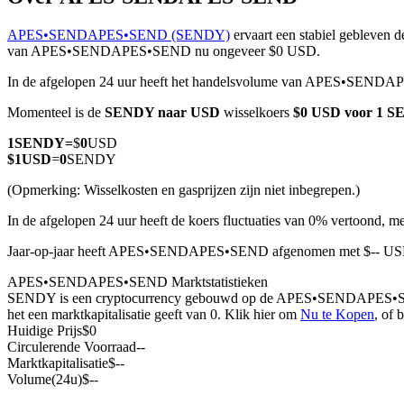
APES•SENDAPES•SEND (SENDY)
ervaart een stabiel gebleven d
van APES•SENDAPES•SEND nu ongeveer $0 USD.
In de afgelopen 24 uur heeft het handelsvolume van APES•SEND
COIN-M-futures
Momenteel is de
SENDY naar USD
wisselkoers
$0 USD voor 1 
Cryptocurrency-futures
1
SENDY
=
$
0
USD
$
1
USD
=
0
SENDY
TradFi
(Opmerking: Wisselkosten en gasprijzen zijn niet inbegrepen.)
Derivaten voor aandelen, forex, edelmetalen en grondstoffen
In de afgelopen 24 uur heeft de koers fluctuaties van 0% vertoond,
Jaar-op-jaar heeft APES•SENDAPES•SEND afgenomen met $-- USD,
APES•SENDAPES•SEND Marktstatistieken
SENDY is een cryptocurrency gebouwd op de APES•SENDAPES•SEND bl
het een marktkapitalisatie geeft van 0. Klik hier om
Nu te Kopen
, of 
Huidige Prijs
$
0
Circulerende Voorraad
--
Marktkapitalisatie
$
--
Volume(24u)
$
--
USDC-futures