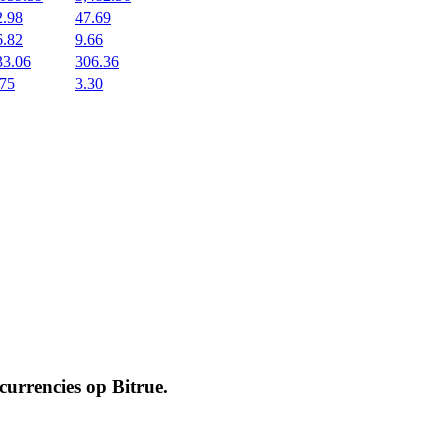
2.98
47.69
6.82
9.66
33.06
306.36
.75
3.30
ocurrencies op
Bitrue
.