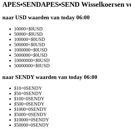
APES•SENDAPES•SEND Wisselkoersen vo
Futures met USDC als onderpand
naar USD waarden van today 06:00
10000
=
$
0
USD
50000
=
$
0
USD
100000
=
$
0
USD
500000
=
$
0
USD
1000000
=
$
0
USD
5000000
=
$
0
USD
10000000
=
$
0
USD
50000000
=
$
0
USD
Kopiëren Handel
Sluit je aan bij top traders
naar SENDY waarden van today 06:00
$
10
=
0
SENDY
$
50
=
0
SENDY
$
100
=
0
SENDY
$
500
=
0
SENDY
$
1000
=
0
SENDY
$
5000
=
0
SENDY
$
10000
=
0
SENDY
$
50000
=
0
SENDY