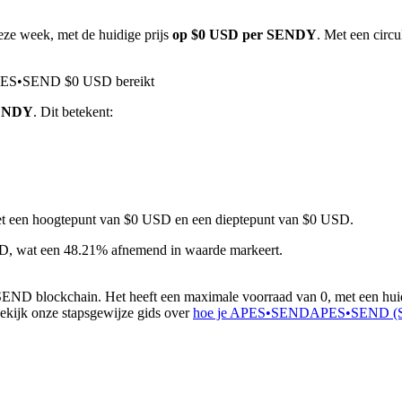
eze week, met de huidige prijs
op $0 USD per SENDY
. Met een circ
APES•SEND $0 USD bereikt
SENDY
. Dit betekent:
 met een hoogtepunt van $0 USD en een dieptepunt van $0 USD.
 wat een 48.21% afnemend in waarde markeert.
ockchain. Het heeft een maximale voorraad van 0, met een huidige 
bekijk onze stapsgewijze gids over
hoe je APES•SENDAPES•SEND (SEN