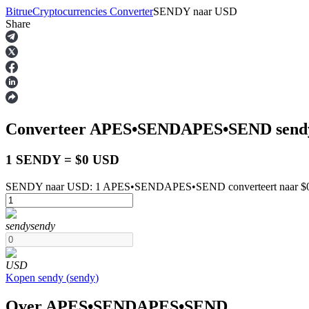
Bitrue
Cryptocurrencies Converter
SENDY
naar
USD
Share
Termijncontracten
Converteer APES•SENDAPES•SEND
send
1 SENDY = $0 USD
SENDY naar USD: 1 APES•SENDAPES•SEND converteert naar $0 
USDT-futures
sendy
sendy
Futures met USDT als onderpand
USD
Kopen
sendy
(
sendy
)
Over APES•SENDAPES•SEND