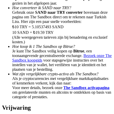
Share 500000 CASHCAT prize pool
gezien in het afgelopen jaar.
Hoe converteer ik SAND naar TRY?
Gebruik onze
SAND naar TRY converter
bovenaan deze
pagina om The Sandbox direct om te rekenen naar Turkish
Lira. Hier zijn een paar snelle voorbeelden:
Exclusive for BitMart Users
₺10 TRY = 5.10537493 SAND
10 SAND = ₺19.59 TRY
Register & Trade to Win 500,000 USDT
(Alle weergegeven tarieven zijn bij benadering en exclusief
kosten.)
Hoe koop ik 1 The Sandbox op Bitrue?
Je kunt The Sandbox veilig kopen op
Bitrue
, een
Precious Metals Trading Carnival
toonaangevende gecentraliseerde exchange.
Bezoek onze The
Sandbox koopgids
voor stapsgewijze instructies over het
Trade Gold & Silver · 33,333 USDT Bonus
instellen van je wallet, het verifiëren van je identiteit en het
plaatsen van je bestelling.
Wat zijn vergelijkbare crypto-activa als The Sandbox?
Als je cryptocurrencies met vergelijkbare marktkapitalisaties
of kenmerken verkent, kijk dan naar:
USDT New User Exclusive 10% APR
Voor meer details, bezoek onze
The Sandbox activapagina
om gerelateerde munten en altcoins te ontdekken op basis van
USDT Flexible Staking | Daily Rewards
categorie of prestaties.
Vrijwaring