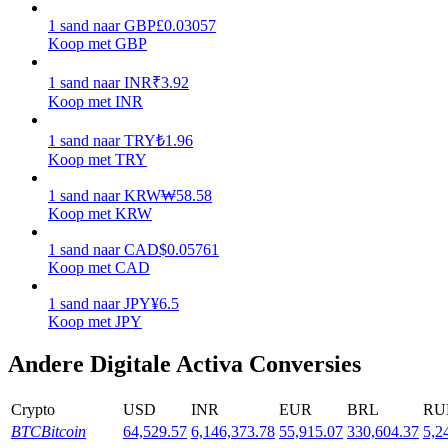
1
sand
naar
GBP
£
0.03057
Uitzetten
Koop met GBP
Hoog rendement en directe toegang
1
sand
naar
INR
₹
3.92
Koop met INR
1
sand
naar
TRY
₺
1.96
Koop met TRY
1
sand
naar
KRW
₩
58.58
Koop met KRW
1
sand
naar
CAD
$
0.05761
Koop met CAD
Launchpool
1
sand
naar
JPY
¥
6.5
Flexibel staken om populaire tokens te verdienen.
Koop met JPY
Andere Digitale Activa Conversies
Crypto
USD
INR
EUR
BRL
RU
BTC
Bitcoin
64,529.57
6,146,373.78
55,915.07
330,604.37
5,2