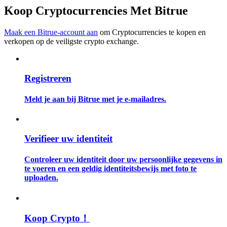
Koop Cryptocurrencies Met Bitrue
Gids
Maak een Bitrue-account aan
om Cryptocurrencies te kopen en
Futures-startgids
verkopen op de veiligste crypto exchange.
Registreren
Meld je aan bij Bitrue met je e-mailadres.
Verifieer uw identiteit
Handelsstrategieën
Controleer uw identiteit door uw persoonlijke gegevens in
Leer hoe u winstgevend kunt blijven
te voeren en een geldig identiteitsbewijs met foto te
uploaden.
Koop Crypto！