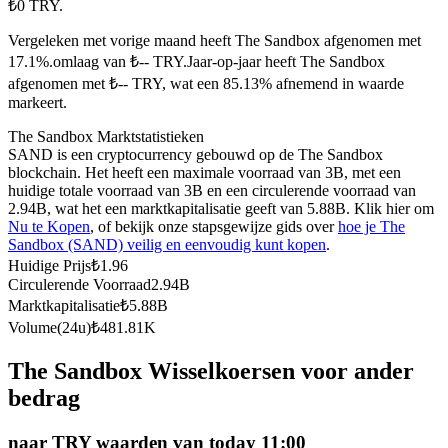
₺0 TRY.
Futures met USDC als onderpand
Vergeleken met vorige maand heeft The Sandbox afgenomen met
17.1%.omlaag van ₺-- TRY.
Jaar-op-jaar heeft The Sandbox
afgenomen met ₺-- TRY, wat een 85.13% afnemend in waarde
markeert.
The Sandbox Marktstatistieken
SAND is een cryptocurrency gebouwd op de The Sandbox
blockchain. Het heeft een maximale voorraad van 3B, met een
huidige totale voorraad van 3B en een circulerende voorraad van
2.94B, wat het een marktkapitalisatie geeft van 5.88B. Klik hier om
Kopiëren Handel
Nu te Kopen
, of bekijk onze stapsgewijze gids over
hoe je The
Sandbox (SAND) veilig en eenvoudig kunt kopen
.
Sluit je aan bij top traders
Huidige Prijs
₺
1.96
Circulerende Voorraad
2.94B
Marktkapitalisatie
₺
5.88B
Volume(24u)
₺
481.81K
The Sandbox Wisselkoersen voor ander
bedrag
naar TRY waarden van today 11:00