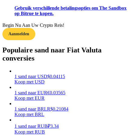
Gebruik verschillende betalingsopties om The Sandbox
Verdienen
op Bitrue te kopen.
Begin Nu Aan Uw Crypto Reis!
Aanmelden
Populaire sand naar Fiat Valuta
conversies
Macht varkentje
1
sand
naar
USD
$
0.04115
Koop met USD
Verdien dagelijks competitieve beloningen
1
sand
naar
EUR
€
0.03565
Koop met EUR
1
sand
naar
BRL
R$
0.21084
Koop met BRL
1
sand
naar
RUB
₽
3.34
Koop met RUB