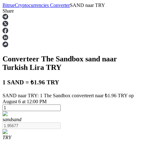
Bitrue
Cryptocurrencies Converter
SAND
naar
TRY
Share
Termijncontracten
Converteer The Sandbox
sand
naar
Turkish Lira
TRY
1 SAND = ₺1.96 TRY
USDT-futures
SAND naar TRY: 1 The Sandbox converteert naar ₺1.96 TRY op
August 6 at 12:00 PM
Futures met USDT als onderpand
sand
sand
TRY