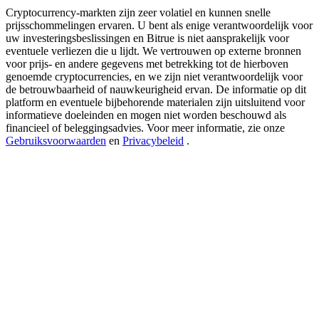
New Listing Futures Fest
Cryptocurrency-markten zijn zeer volatiel en kunnen snelle
prijsschommelingen ervaren. U bent als enige verantwoordelijk voor
Trade New Futures, Win 200,000 USDT
uw investeringsbeslissingen en Bitrue is niet aansprakelijk voor
eventuele verliezen die u lijdt. We vertrouwen op externe bronnen
voor prijs- en andere gegevens met betrekking tot de hierboven
genoemde cryptocurrencies, en we zijn niet verantwoordelijk voor
de betrouwbaarheid of nauwkeurigheid ervan. De informatie op dit
Crypto World Cup 2026: Grand Finale
platform en eventuele bijbehorende materialen zijn uitsluitend voor
77,777+3k Rewards
informatieve doeleinden en mogen niet worden beschouwd als
financieel of beleggingsadvies. Voor meer informatie, zie onze
Gebruiksvoorwaarden
en
Privacybeleid
.
Meer evenementen
Win prijzen en exclusieve beloningen
Log in
Aanmelden