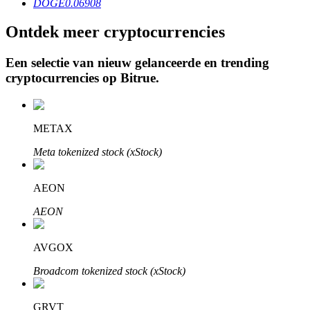
DOGE
0.06908
Ontdek meer cryptocurrencies
Een selectie van nieuw gelanceerde en trending
Auto Invest
cryptocurrencies op
Bitrue
.
Grijp langetermijnwinst en flexibele belangen
METAX
Meta tokenized stock (xStock)
AEON
AEON
Leer staken
AVGOX
Meer informatie over het verdienen van passief inkomen
Broadcom tokenized stock (xStock)
Bitrue
AI
GRVT