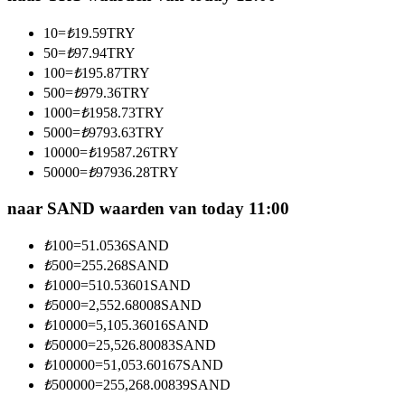
Word een Copy Trader
10
=
₺
19.59
TRY
Geniet van winstdeling en copy trading commissies
50
=
₺
97.94
TRY
100
=
₺
195.87
TRY
500
=
₺
979.36
TRY
1000
=
₺
1958.73
TRY
5000
=
₺
9793.63
TRY
10000
=
₺
19587.26
TRY
50000
=
₺
97936.28
TRY
naar SAND waarden van today 11:00
Informatie
₺
100
=
51.0536
SAND
Big data-analyse inclusief handelsinformatie, enz.
₺
500
=
255.268
SAND
₺
1000
=
510.53601
SAND
₺
5000
=
2,552.68008
SAND
₺
10000
=
5,105.36016
SAND
₺
50000
=
25,526.80083
SAND
₺
100000
=
51,053.60167
SAND
₺
500000
=
255,268.00839
SAND