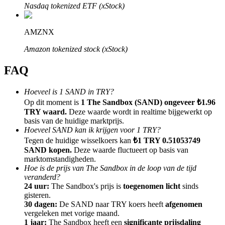
Nasdaq tokenized ETF (xStock)
AMZNX
Amazon tokenized stock (xStock)
Doorverwijzing
FAQ
Nodig een vriend uit om contante beloningen te ontvangen
Deposit CASHCAT & Win
Hoeveel is 1 SAND in TRY?
Op dit moment is
1 The Sandbox (SAND) ongeveer ₺1.96
TRY waard.
Deze waarde wordt in realtime bijgewerkt op
basis van de huidige marktprijs.
Hoeveel SAND kan ik krijgen voor 1 TRY?
Tegen de huidige wisselkoers kan
₺1 TRY 0.51053749
SAND kopen.
Deze waarde fluctueert op basis van
marktomstandigheden.
Hoe is de prijs van The Sandbox in de loop van de tijd
veranderd?
24 uur:
The Sandbox's prijs is
toegenomen licht
sinds
gisteren.
30 dagen:
De SAND naar TRY koers heeft
afgenomen
Deposit CASHCAT & Win
vergeleken met vorige maand.
1 jaar:
The Sandbox heeft een
significante prijsdaling