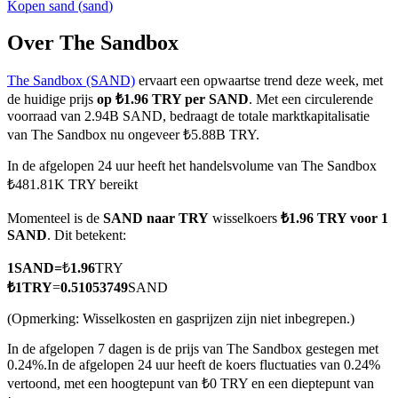
Kopen
sand
(
sand
)
Over The Sandbox
The Sandbox (SAND)
ervaart een opwaartse trend deze week, met
COIN-M-futures
de huidige prijs
op ₺1.96 TRY per SAND
. Met een circulerende
Cryptocurrency-futures
voorraad van 2.94B SAND, bedraagt de totale marktkapitalisatie
van The Sandbox nu ongeveer ₺5.88B TRY.
In de afgelopen 24 uur heeft het handelsvolume van The Sandbox
TradFi
₺481.81K TRY bereikt
Derivaten voor aandelen, forex, edelmetalen en grondstoffen
Momenteel is de
SAND naar TRY
wisselkoers
₺1.96 TRY voor 1
SAND
. Dit betekent:
1
SAND
=
₺
1.96
TRY
₺
1
TRY
=
0.51053749
SAND
(Opmerking: Wisselkosten en gasprijzen zijn niet inbegrepen.)
In de afgelopen 7 dagen is de prijs van The Sandbox gestegen met
0.24%.
In de afgelopen 24 uur heeft de koers fluctuaties van 0.24%
vertoond, met een hoogtepunt van ₺0 TRY en een dieptepunt van
USDC-futures