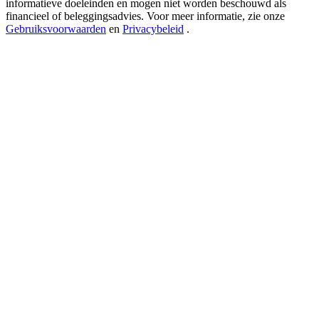
informatieve doeleinden en mogen niet worden beschouwd als
New Listing Futures Fest
financieel of beleggingsadvies. Voor meer informatie, zie onze
Trade New Futures, Win 200,000 USDT
Gebruiksvoorwaarden
en
Privacybeleid
.
Crypto World Cup 2026: Grand Finale
77,777+3k Rewards
Meer evenementen
Win prijzen en exclusieve beloningen
Log in
Aanmelden