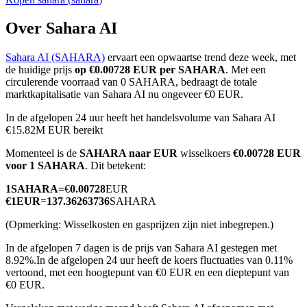
Over Sahara AI
Sahara AI (SAHARA)
ervaart een opwaartse trend deze week, met
COIN-M-futures
de huidige prijs
op €0.00728 EUR per SAHARA
. Met een
circulerende voorraad van 0 SAHARA, bedraagt de totale
Cryptocurrency-futures
marktkapitalisatie van Sahara AI nu ongeveer €0 EUR.
In de afgelopen 24 uur heeft het handelsvolume van Sahara AI
€15.82M EUR bereikt
TradFi
Momenteel is de
SAHARA naar EUR
wisselkoers
€0.00728 EUR
Derivaten voor aandelen, forex, edelmetalen en grondstoffen
voor 1 SAHARA
. Dit betekent:
1
SAHARA
=
€
0.00728
EUR
€
1
EUR
=
137.36263736
SAHARA
(Opmerking: Wisselkosten en gasprijzen zijn niet inbegrepen.)
In de afgelopen 7 dagen is de prijs van Sahara AI gestegen met
8.92%.
In de afgelopen 24 uur heeft de koers fluctuaties van 0.11%
vertoond, met een hoogtepunt van €0 EUR en een dieptepunt van
€0 EUR.
USDC-futures