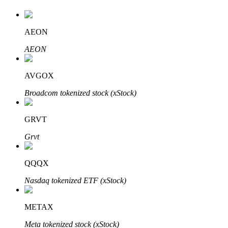
AEON
Auto Invest
AEON
Grijp langetermijnwinst en flexibele belangen
AVGOX
Broadcom tokenized stock (xStock)
GRVT
Grvt
QQQX
Leer staken
Nasdaq tokenized ETF (xStock)
Meer informatie over het verdienen van passief inkomen
Bitrue
AI
METAX
Meta tokenized stock (xStock)