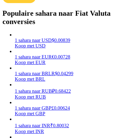
Verdienen
Populaire sahara naar Fiat Valuta
conversies
1
sahara
naar
USD
$
0.00839
Koop met USD
1
sahara
naar
EUR
€
0.00728
Koop met EUR
1
sahara
naar
BRL
R$
0.04299
Macht varkentje
Koop met BRL
Verdien dagelijks competitieve beloningen
1
sahara
naar
RUB
₽
0.68422
Koop met RUB
1
sahara
naar
GBP
£
0.00624
Koop met GBP
1
sahara
naar
INR
₹
0.80032
Koop met INR