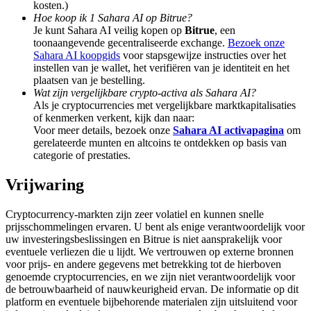
kosten.)
Share 500000 CASHCAT prize pool
Hoe koop ik 1 Sahara AI op Bitrue?
Je kunt Sahara AI veilig kopen op
Bitrue
, een
toonaangevende gecentraliseerde exchange.
Bezoek onze
Sahara AI koopgids
voor stapsgewijze instructies over het
Exclusive for BitMart Users
instellen van je wallet, het verifiëren van je identiteit en het
plaatsen van je bestelling.
Register & Trade to Win 500,000 USDT
Wat zijn vergelijkbare crypto-activa als Sahara AI?
Als je cryptocurrencies met vergelijkbare marktkapitalisaties
of kenmerken verkent, kijk dan naar:
Voor meer details, bezoek onze
Sahara AI activapagina
om
gerelateerde munten en altcoins te ontdekken op basis van
Precious Metals Trading Carnival
categorie of prestaties.
Trade Gold & Silver · 33,333 USDT Bonus
Vrijwaring
Cryptocurrency-markten zijn zeer volatiel en kunnen snelle
prijsschommelingen ervaren. U bent als enige verantwoordelijk voor
USDT New User Exclusive 10% APR
uw investeringsbeslissingen en Bitrue is niet aansprakelijk voor
eventuele verliezen die u lijdt. We vertrouwen op externe bronnen
USDT Flexible Staking | Daily Rewards
voor prijs- en andere gegevens met betrekking tot de hierboven
genoemde cryptocurrencies, en we zijn niet verantwoordelijk voor
de betrouwbaarheid of nauwkeurigheid ervan. De informatie op dit
platform en eventuele bijbehorende materialen zijn uitsluitend voor