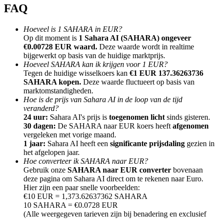
FAQ
Hoeveel is 1 SAHARA in EUR?
Op dit moment is
1 Sahara AI (SAHARA) ongeveer
€0.00728 EUR waard.
Deze waarde wordt in realtime
bijgewerkt op basis van de huidige marktprijs.
Doorverwijzing
Hoeveel SAHARA kan ik krijgen voor 1 EUR?
Nodig een vriend uit om contante beloningen te ontvangen
Tegen de huidige wisselkoers kan
€1 EUR 137.36263736
SAHARA kopen.
Deze waarde fluctueert op basis van
Deposit CASHCAT & Win
marktomstandigheden.
Hoe is de prijs van Sahara AI in de loop van de tijd
veranderd?
24 uur:
Sahara AI's prijs is
toegenomen licht
sinds gisteren.
30 dagen:
De SAHARA naar EUR koers heeft
afgenomen
vergeleken met vorige maand.
1 jaar:
Sahara AI heeft een
significante prijsdaling
gezien in
het afgelopen jaar.
Hoe converteer ik SAHARA naar EUR?
Gebruik onze
SAHARA naar EUR converter
bovenaan
deze pagina om Sahara AI direct om te rekenen naar Euro.
Hier zijn een paar snelle voorbeelden:
€10 EUR = 1,373.62637362 SAHARA
10 SAHARA = €0.0728 EUR
Deposit CASHCAT & Win
(Alle weergegeven tarieven zijn bij benadering en exclusief