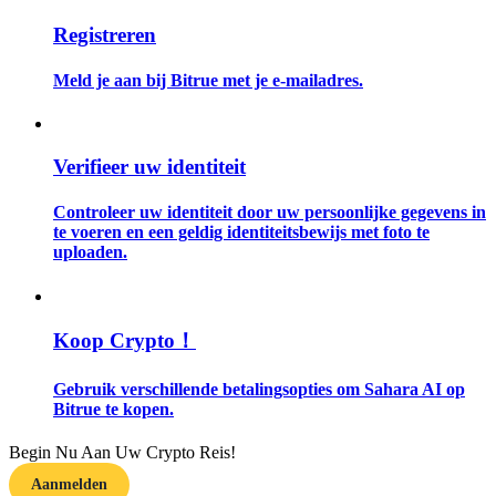
Registreren
Gids
Meld je aan bij Bitrue met je e-mailadres.
Futures-startgids
Verifieer uw identiteit
Controleer uw identiteit door uw persoonlijke gegevens in
te voeren en een geldig identiteitsbewijs met foto te
uploaden.
Handelsstrategieën
Koop Crypto！
Leer hoe u winstgevend kunt blijven
Gebruik verschillende betalingsopties om Sahara AI op
Bitrue te kopen.
Begin Nu Aan Uw Crypto Reis!
Aanmelden