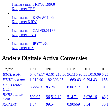
1
sahara
naar
TRY
₺
0.39968
Uitzetten
Koop met TRY
Hoog rendement en directe toegang
1
sahara
naar
KRW
₩
11.96
Koop met KRW
1
sahara
naar
CAD
$
0.01177
Koop met CAD
1
sahara
naar
JPY
¥
1.33
Koop met JPY
Andere Digitale Activa Conversies
Launchpool
Crypto
USD
INR
EUR
BRL
RU
Flexibel staken om populaire tokens te verdienen.
BTC
Bitcoin
64,649.17
6,161,218.36
56,116.90
331,016.69
5,2
ETH
Ethereum
1,912.90
182,303.95
1,660.43
9,794.43
155
USDT
Tether
0.99902
95.20
0.86717
5.11
81.
USDt
BNB
Binance
592.97
56,512.19
514.71
3,036.16
48,
Coin
XRP
XRP
1.04
99.54
0.90669
5.34
85.