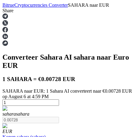
Bitrue
Cryptocurrencies Converter
SAHARA
naar
EUR
Share
Termijncontracten
Converteer Sahara AI
sahara
naar Euro
EUR
1 SAHARA = €0.00728 EUR
SAHARA naar EUR: 1 Sahara AI converteert naar €0.00728 EUR
USDT-futures
op August 6 at 4:59 PM
Futures met USDT als onderpand
sahara
sahara
EUR
Kopen
sahara
(
sahara
)