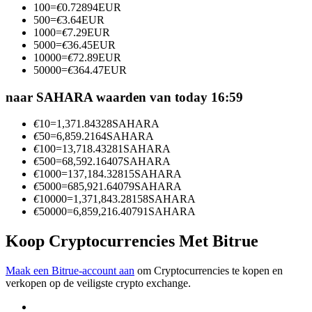
100
=
€
0.72894
EUR
Word een Copy Trader
500
=
€
3.64
EUR
1000
=
€
7.29
EUR
Geniet van winstdeling en copy trading commissies
5000
=
€
36.45
EUR
10000
=
€
72.89
EUR
50000
=
€
364.47
EUR
naar SAHARA waarden van today 16:59
€
10
=
1,371.84328
SAHARA
€
50
=
6,859.2164
SAHARA
€
100
=
13,718.43281
SAHARA
€
500
=
68,592.16407
SAHARA
€
1000
=
137,184.32815
SAHARA
Informatie
€
5000
=
685,921.64079
SAHARA
€
10000
=
1,371,843.28158
SAHARA
Big data-analyse inclusief handelsinformatie, enz.
€
50000
=
6,859,216.40791
SAHARA
Koop Cryptocurrencies Met Bitrue
Maak een Bitrue-account aan
om Cryptocurrencies te kopen en
verkopen op de veiligste crypto exchange.