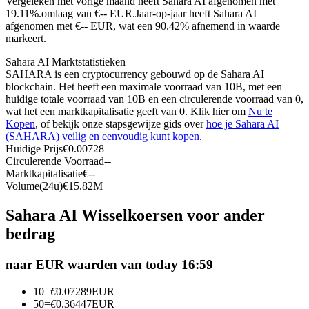
Vergeleken met vorige maand heeft Sahara AI afgenomen met
19.11%.omlaag van €-- EUR.
Jaar-op-jaar heeft Sahara AI
Futures met USDC als onderpand
afgenomen met €-- EUR, wat een 90.42% afnemend in waarde
markeert.
Sahara AI Marktstatistieken
SAHARA is een cryptocurrency gebouwd op de Sahara AI
blockchain. Het heeft een maximale voorraad van 10B, met een
huidige totale voorraad van 10B en een circulerende voorraad van 0,
wat het een marktkapitalisatie geeft van 0. Klik hier om
Nu te
Kopen
, of bekijk onze stapsgewijze gids over
hoe je Sahara AI
(SAHARA) veilig en eenvoudig kunt kopen
.
Huidige Prijs
€
0.00728
Kopiëren Handel
Circulerende Voorraad
--
Marktkapitalisatie
€
--
Sluit je aan bij top traders
Volume(24u)
€
15.82M
Sahara AI Wisselkoersen voor ander
bedrag
naar EUR waarden van today 16:59
10
=
€
0.07289
EUR
50
=
€
0.36447
EUR