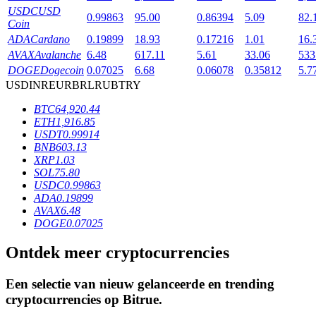
USDC
USD
0.99863
95.00
0.86394
5.09
82.
Coin
ADA
Cardano
0.19899
18.93
0.17216
1.01
16.
BTR-vergrendelingen
AVAX
Avalanche
6.48
617.11
5.61
33.06
533
Exclusieve beleggingen voor BTR-houders
DOGE
Dogecoin
0.07025
6.68
0.06078
0.35812
5.7
USD
INR
EUR
BRL
RUB
TRY
BTC
64,920.44
ETH
1,916.85
USDT
0.99914
BNB
603.13
XRP
1.03
SOL
75.80
USDC
0.99863
ADA
0.19899
AVAX
6.48
Leningen
DOGE
0.07025
Door crypto ondersteunde leenservice
Ontdek meer cryptocurrencies
Een selectie van nieuw gelanceerde en trending
cryptocurrencies op
Bitrue
.