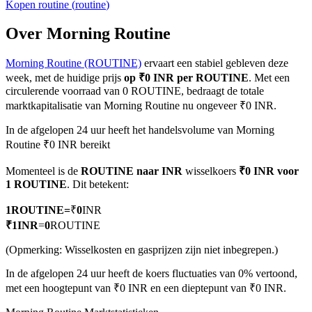
Kopen
routine
(
routine
)
Over Morning Routine
Morning Routine (ROUTINE)
ervaart een stabiel gebleven deze
COIN-M-futures
week, met de huidige prijs
op ₹0 INR per ROUTINE
. Met een
Cryptocurrency-futures
circulerende voorraad van 0 ROUTINE, bedraagt de totale
marktkapitalisatie van Morning Routine nu ongeveer ₹0 INR.
In de afgelopen 24 uur heeft het handelsvolume van Morning
TradFi
Routine ₹0 INR bereikt
Derivaten voor aandelen, forex, edelmetalen en grondstoffen
Momenteel is de
ROUTINE naar INR
wisselkoers
₹0 INR voor
1 ROUTINE
. Dit betekent:
1
ROUTINE
=
₹
0
INR
₹
1
INR
=
0
ROUTINE
(Opmerking: Wisselkosten en gasprijzen zijn niet inbegrepen.)
In de afgelopen 24 uur heeft de koers fluctuaties van 0% vertoond,
met een hoogtepunt van ₹0 INR en een dieptepunt van ₹0 INR.
USDC-futures