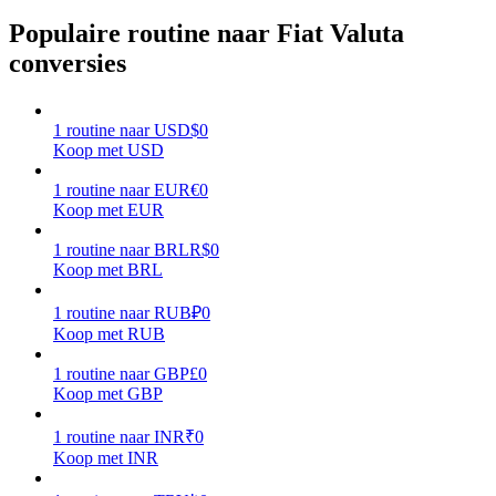
Populaire routine naar Fiat Valuta
Verdienen
conversies
1
routine
naar
USD
$
0
Koop met USD
1
routine
naar
EUR
€
0
Koop met EUR
1
routine
naar
BRL
R$
0
Koop met BRL
Macht varkentje
Verdien dagelijks competitieve beloningen
1
routine
naar
RUB
₽
0
Koop met RUB
1
routine
naar
GBP
£
0
Koop met GBP
1
routine
naar
INR
₹
0
Koop met INR