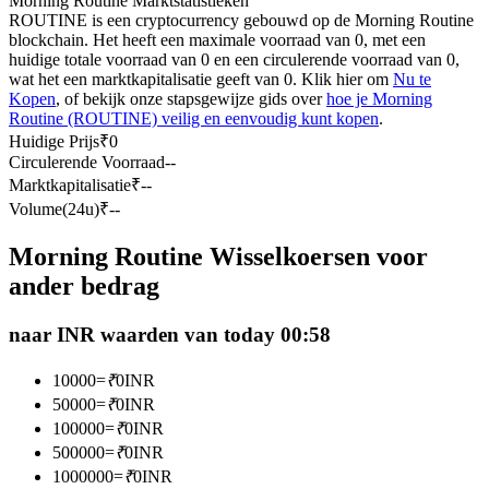
Morning Routine Marktstatistieken
ROUTINE is een cryptocurrency gebouwd op de Morning Routine
Futures met USDC als onderpand
blockchain. Het heeft een maximale voorraad van 0, met een
huidige totale voorraad van 0 en een circulerende voorraad van 0,
wat het een marktkapitalisatie geeft van 0. Klik hier om
Nu te
Kopen
, of bekijk onze stapsgewijze gids over
hoe je Morning
Routine (ROUTINE) veilig en eenvoudig kunt kopen
.
Huidige Prijs
₹
0
Circulerende Voorraad
--
Marktkapitalisatie
₹
--
Volume(24u)
₹
--
Kopiëren Handel
Morning Routine Wisselkoersen voor
ander bedrag
Sluit je aan bij top traders
naar INR waarden van today 00:58
10000
=
₹
0
INR
50000
=
₹
0
INR
100000
=
₹
0
INR
500000
=
₹
0
INR
1000000
=
₹
0
INR