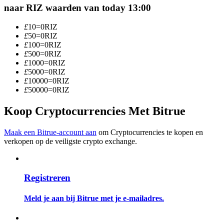
naar RIZ waarden van today 13:00
Word een Copy Trader
Geniet van winstdeling en copy trading commissies
£
10
=
0
RIZ
£
50
=
0
RIZ
£
100
=
0
RIZ
£
500
=
0
RIZ
£
1000
=
0
RIZ
£
5000
=
0
RIZ
£
10000
=
0
RIZ
£
50000
=
0
RIZ
Koop Cryptocurrencies Met Bitrue
Informatie
Maak een Bitrue-account aan
om Cryptocurrencies te kopen en
verkopen op de veiligste crypto exchange.
Big data-analyse inclusief handelsinformatie, enz.
Registreren
Meld je aan bij Bitrue met je e-mailadres.