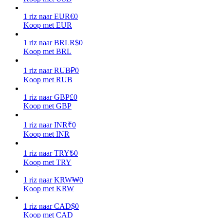
1
riz
naar
EUR
€
0
Verdienen
Koop met EUR
1
riz
naar
BRL
R$
0
Koop met BRL
1
riz
naar
RUB
₽
0
Koop met RUB
1
riz
naar
GBP
£
0
Koop met GBP
Macht varkentje
1
riz
naar
INR
₹
0
Koop met INR
Verdien dagelijks competitieve beloningen
1
riz
naar
TRY
₺
0
Koop met TRY
1
riz
naar
KRW
₩
0
Koop met KRW
1
riz
naar
CAD
$
0
Koop met CAD