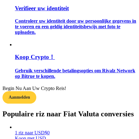
Verifieer uw identiteit
Gids
Controleer uw identiteit door uw persoonlijke gegevens in
Futures-startgids
te voeren en een geldig identiteitsbewijs met foto te
uploaden.
Koop Crypto！
Gebruik verschillende betalingsopties om Rivalz Network
op Bitrue te kopen.
Handelsstrategieën
Begin Nu Aan Uw Crypto Reis!
Aanmelden
Leer hoe u winstgevend kunt blijven
Populaire riz naar Fiat Valuta conversies
1
riz
naar
USD
$
0
Koop met USD