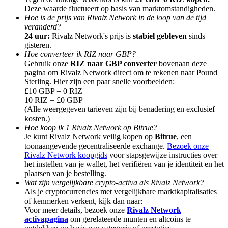
Deze waarde fluctueert op basis van marktomstandigheden.
Hoe is de prijs van Rivalz Network in de loop van de tijd
veranderd?
24 uur:
Rivalz Network's prijs is
stabiel gebleven
sinds
gisteren.
Hoe converteer ik RIZ naar GBP?
Doorverwijzing
Gebruik onze
RIZ naar GBP converter
bovenaan deze
pagina om Rivalz Network direct om te rekenen naar Pound
Nodig een vriend uit om contante beloningen te ontvangen
Sterling. Hier zijn een paar snelle voorbeelden:
£10 GBP = 0 RIZ
Deposit CASHCAT & Win
10 RIZ = £0 GBP
(Alle weergegeven tarieven zijn bij benadering en exclusief
kosten.)
Hoe koop ik 1 Rivalz Network op Bitrue?
Je kunt Rivalz Network veilig kopen op
Bitrue
, een
toonaangevende gecentraliseerde exchange.
Bezoek onze
Rivalz Network koopgids
voor stapsgewijze instructies over
het instellen van je wallet, het verifiëren van je identiteit en het
plaatsen van je bestelling.
Wat zijn vergelijkbare crypto-activa als Rivalz Network?
Als je cryptocurrencies met vergelijkbare marktkapitalisaties
of kenmerken verkent, kijk dan naar:
Voor meer details, bezoek onze
Rivalz Network
Deposit CASHCAT & Win
activapagina
om gerelateerde munten en altcoins te