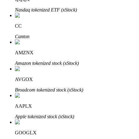
Nasdaq tokenized ETF (xStock)
CC
Auto Invest
Canton
Grijp langetermijnwinst en flexibele belangen
AMZNX
Amazon tokenized stock (xStock)
AVGOX
Broadcom tokenized stock (xStock)
Leer staken
AAPLX
Meer informatie over het verdienen van passief inkomen
Apple tokenized stock (xStock)
Bitrue
AI
GOOGLX