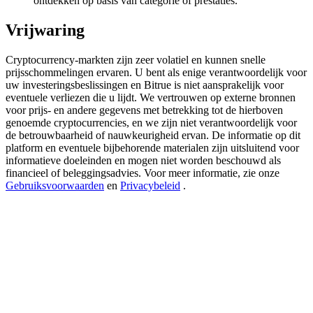
ontdekken op basis van categorie of prestaties.
Share 500000 CASHCAT prize pool
Vrijwaring
Cryptocurrency-markten zijn zeer volatiel en kunnen snelle
Exclusive for BitMart Users
prijsschommelingen ervaren. U bent als enige verantwoordelijk voor
uw investeringsbeslissingen en Bitrue is niet aansprakelijk voor
Register & Trade to Win 500,000 USDT
eventuele verliezen die u lijdt. We vertrouwen op externe bronnen
voor prijs- en andere gegevens met betrekking tot de hierboven
genoemde cryptocurrencies, en we zijn niet verantwoordelijk voor
de betrouwbaarheid of nauwkeurigheid ervan. De informatie op dit
platform en eventuele bijbehorende materialen zijn uitsluitend voor
Precious Metals Trading Carnival
informatieve doeleinden en mogen niet worden beschouwd als
financieel of beleggingsadvies. Voor meer informatie, zie onze
Trade Gold & Silver · 33,333 USDT Bonus
Gebruiksvoorwaarden
en
Privacybeleid
.
USDT New User Exclusive 10% APR
USDT Flexible Staking | Daily Rewards