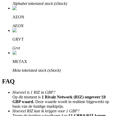
Alphabet tokenized stock (xStock)
AEON
AEON
Bitrue-partners
GRVT
Grvt
METAX
Meta tokenized stock (xStock)
FAQ
Bitrue Affiliates
Hoeveel is 1 RIZ in GBP?
Tot 65% commissies!
Op dit moment is
1 Rivalz Network (RIZ) ongeveer £0
GBP waard.
Deze waarde wordt in realtime bijgewerkt op
basis van de huidige marktprijs.
Hoeveel RIZ kan ik krijgen voor 1 GBP?
Tegen de huidige wisselkoers kan
£1 GBP 0 RIZ kopen.