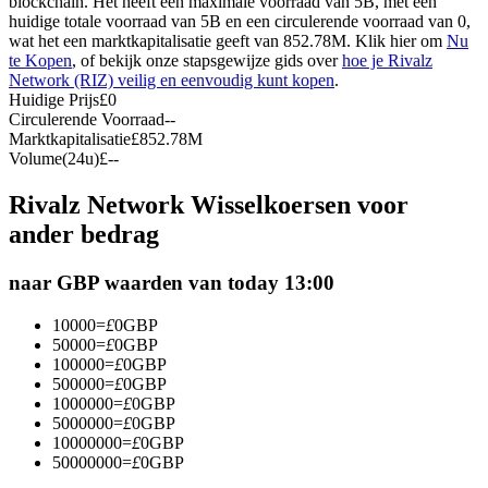
blockchain. Het heeft een maximale voorraad van 5B, met een
huidige totale voorraad van 5B en een circulerende voorraad van 0,
Futures met USDC als onderpand
wat het een marktkapitalisatie geeft van 852.78M. Klik hier om
Nu
te Kopen
, of bekijk onze stapsgewijze gids over
hoe je Rivalz
Network (RIZ) veilig en eenvoudig kunt kopen
.
Huidige Prijs
£
0
Circulerende Voorraad
--
Marktkapitalisatie
£
852.78M
Volume(24u)
£
--
Rivalz Network Wisselkoersen voor
ander bedrag
Kopiëren Handel
naar GBP waarden van today 13:00
Sluit je aan bij top traders
10000
=
£
0
GBP
50000
=
£
0
GBP
100000
=
£
0
GBP
500000
=
£
0
GBP
1000000
=
£
0
GBP
5000000
=
£
0
GBP
10000000
=
£
0
GBP
50000000
=
£
0
GBP