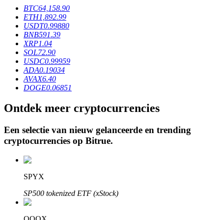
BTC
64,158.90
ETH
1,892.99
USDT
0.99880
BTR-vergrendelingen
BNB
591.39
XRP
1.04
Exclusieve beleggingen voor BTR-houders
SOL
72.90
USDC
0.99959
ADA
0.19034
AVAX
6.40
DOGE
0.06851
Ontdek meer cryptocurrencies
Een selectie van nieuw gelanceerde en trending
cryptocurrencies op
Bitrue
.
Leningen
Door crypto ondersteunde leenservice
SPYX
SP500 tokenized ETF (xStock)
QQQX