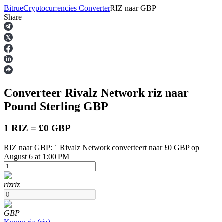
Bitrue
Cryptocurrencies Converter
RIZ
naar
GBP
Share
Termijncontracten
Converteer Rivalz Network
riz
naar
Pound Sterling
GBP
1 RIZ = £0 GBP
RIZ naar GBP: 1 Rivalz Network converteert naar £0 GBP op
USDT-futures
August 6 at 1:00 PM
Futures met USDT als onderpand
riz
riz
GBP
Kopen
riz
(
riz
)