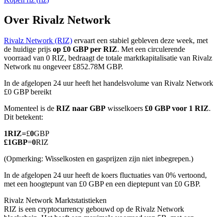
Over Rivalz Network
Rivalz Network (RIZ)
ervaart een stabiel gebleven deze week, met
COIN-M-futures
de huidige prijs
op £0 GBP per RIZ
. Met een circulerende
voorraad van 0 RIZ, bedraagt de totale marktkapitalisatie van Rivalz
Cryptocurrency-futures
Network nu ongeveer £852.78M GBP.
In de afgelopen 24 uur heeft het handelsvolume van Rivalz Network
£0 GBP bereikt
TradFi
Momenteel is de
RIZ naar GBP
wisselkoers
£0 GBP voor 1 RIZ
.
Derivaten voor aandelen, forex, edelmetalen en grondstoffen
Dit betekent:
1
RIZ
=
£
0
GBP
£
1
GBP
=
0
RIZ
(Opmerking: Wisselkosten en gasprijzen zijn niet inbegrepen.)
In de afgelopen 24 uur heeft de koers fluctuaties van 0% vertoond,
met een hoogtepunt van £0 GBP en een dieptepunt van £0 GBP.
Rivalz Network Marktstatistieken
RIZ is een cryptocurrency gebouwd op de Rivalz Network
USDC-futures